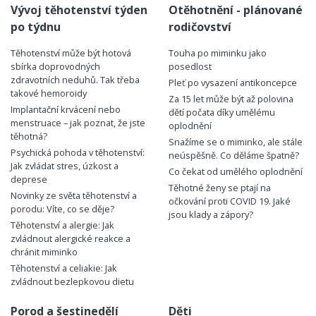
Vývoj těhotenství týden
Otěhotnění - plánované
po týdnu
rodičovství
Těhotenství může být hotová
Touha po miminku jako
sbírka doprovodných
posedlost
zdravotních neduhů. Tak třeba
Pleť po vysazení antikoncepce
takové hemoroidy
Za 15 let může být až polovina
Implantační krvácení nebo
dětí počata díky umělému
menstruace – jak poznat, že jste
oplodnění
těhotná?
Snažíme se o miminko, ale stále
Psychická pohoda v těhotenství:
neúspěšně. Co děláme špatně?
Jak zvládat stres, úzkost a
Co čekat od umělého oplodnění
deprese
Těhotné ženy se ptají na
Novinky ze světa těhotenství a
očkování proti COVID 19. Jaké
porodu: Víte, co se děje?
jsou klady a zápory?
Těhotenství a alergie: Jak
zvládnout alergické reakce a
chránit miminko
Těhotenství a celiakie: Jak
zvládnout bezlepkovou dietu
Porod a šestinedělí
Děti