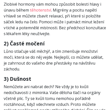
Zlobivé hormony vám mohou způsobit bolesti hlavy i
únavu během
těhotenství
. Migrény a pocitu napětí
v hlavě se můžete zbavit relaxací, při které si položíte
sáček ledu na čelo. Pomoci může i patnáct minut ležení
v tiché a potemnělé místnosti. Bez předchozí konzultace
s lékařem léky neužívejte.
2) Časté močení
Lůno stlačuje váš měchýř, a tím zmenšuje množství
moči, která se do něj vejde. Nejlepší, co můžete udělat,
je zahrnout do vašeho dne přestávky na návštěvu
záchodu.
3) Dušnost
Nemůžete ani nabrat dech? Ne vždy je to kvůli
nedočkavosti z miminka. Vaše děloha tlačí na orgány
včetně plic. Ty se kvůli tomu nemohou pořádně
roztáhnout, když vdechnete vzduch. Proto můžete