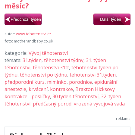
měsíc?
autor:
www.tehotenstvi.cz
foto: motherandbaby.co.uk
kategorie:
Vývoj těhotenství
témata:
31.týden
,
těhotenství týdny
,
31. týden
těhotenství
,
těhotenství 31tt
,
těhotenství týden po
týdnu
,
těhotenství po týdnu
,
tehotenstvi 31.tyden
,
předporodní kurz
,
miminko
,
porodnice
,
epidurální
anestezie
,
krvácení
,
kontrakce
,
Braxton Hicksovy
kontrakce - poslíčky
,
30.týden těhotenství
,
32. týden
těhotenství
,
předčasný porod
,
vrozená vývojová vada