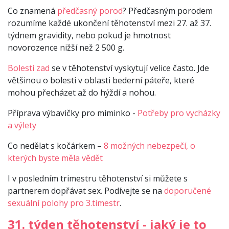
Co znamená
předčasný porod
? Předčasným porodem
rozumíme každé ukončení těhotenství mezi 27. až 37.
týdnem gravidity, nebo pokud je hmotnost
novorozence nižší než 2 500 g.
Bolesti zad
se v těhotenství vyskytují velice často. Jde
většinou o bolesti v oblasti bederní páteře, které
mohou přecházet až do hýždí a nohou.
Příprava výbavičky pro miminko -
Potřeby pro vycházky
a výlety
Co nedělat s kočárkem –
8 možných nebezpečí, o
kterých byste měla vědět
I v posledním trimestru těhotenství si můžete s
partnerem dopřávat sex. Podívejte se na
doporučené
sexuální polohy pro 3.timestr
.
31. týden těhotenství - jaký je to