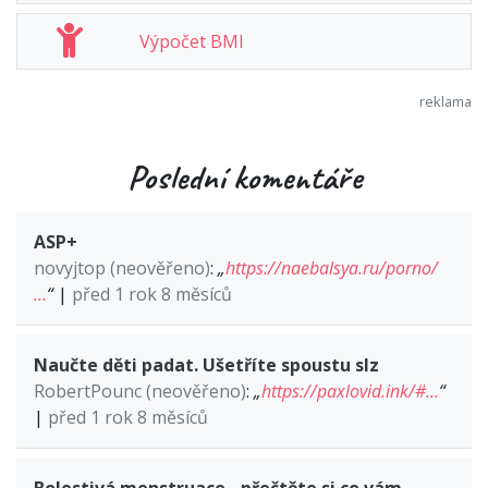
Výpočet BMI
Poslední komentáře
ASP+
novyjtop (neověřeno)
:
„
https://naebalsya.ru/porno/
…
“
|
před 1 rok 8 měsíců
Naučte děti padat. Ušetříte spoustu slz
RobertPounc (neověřeno)
:
„
https://paxlovid.ink/#…
“
|
před 1 rok 8 měsíců
Bolestivá menstruace - přečtěte si co vám