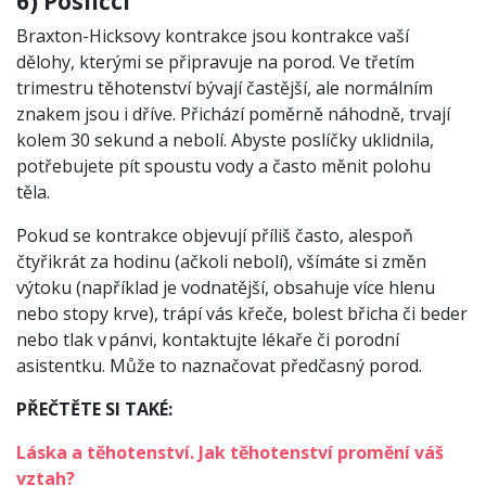
6) Poslíčci
Braxton-Hicksovy kontrakce jsou kontrakce vaší
dělohy, kterými se připravuje na porod. Ve třetím
trimestru těhotenství bývají častější, ale normálním
znakem jsou i dříve. Přichází poměrně náhodně, trvají
kolem 30 sekund a nebolí. Abyste poslíčky uklidnila,
potřebujete pít spoustu vody a často měnit polohu
těla.
Pokud se kontrakce objevují příliš často, alespoň
čtyřikrát za hodinu (ačkoli nebolí), všímáte si změn
výtoku (například je vodnatější, obsahuje více hlenu
nebo stopy krve), trápí vás křeče, bolest břicha či beder
nebo tlak v pánvi, kontaktujte lékaře či porodní
asistentku. Může to naznačovat předčasný porod.
PŘEČTĚTE SI TAKÉ:
Láska a těhotenství. Jak těhotenství promění váš
vztah?