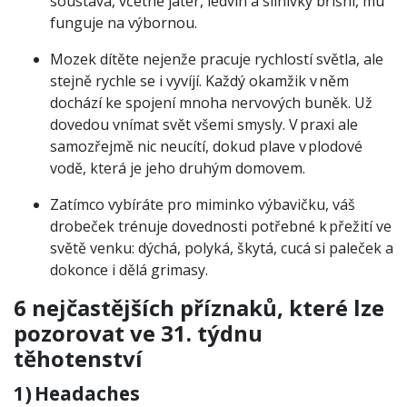
soustava, včetně jater, ledvin a slinivky břišní, mu
funguje na výbornou.
Mozek dítěte nejenže pracuje rychlostí světla, ale
stejně rychle se i vyvíjí. Každý okamžik v něm
dochází ke spojení mnoha nervových buněk. Už
dovedou vnímat svět všemi smysly. V praxi ale
samozřejmě nic neucítí, dokud plave v plodové
vodě, která je jeho druhým domovem.
Zatímco vybíráte pro miminko výbavičku, váš
drobeček trénuje dovednosti potřebné k přežití ve
světě venku: dýchá, polyká, škytá, cucá si paleček a
dokonce i dělá grimasy.
6 nejčastějších příznaků, které lze
pozorovat ve 31. týdnu
těhotenství
1) Headaches