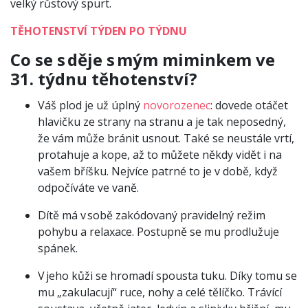
velký růstový spurt.
TĚHOTENSTVÍ TÝDEN PO TÝDNU
Co se s děje s mým miminkem ve
31. týdnu těhotenství?
Váš plod je už úplný
novorozenec
: dovede otáčet
hlavičku ze strany na stranu a je tak neposedný,
že vám může bránit usnout. Také se neustále vrtí,
protahuje a kope, až to můžete někdy vidět i na
vašem bříšku. Nejvíce patrné to je v době, když
odpočíváte ve vaně.
Dítě má v sobě zakódovaný pravidelný režim
pohybu a relaxace. Postupně se mu prodlužuje
spánek.
V jeho kůži se hromadí spousta tuku. Díky tomu se
mu „zakulacují“ ruce, nohy a celé tělíčko. Trávící