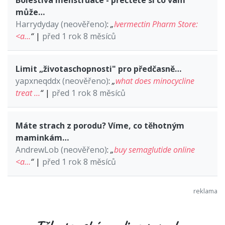
může…
Harrydyday (neověřeno)
:
„
Ivermectin Pharm Store:
<a…
“
|
před 1 rok 8 měsíců
Limit „životaschopnosti" pro předčasně…
yapxneqddx (neověřeno)
:
„
what does minocycline
treat …
“
|
před 1 rok 8 měsíců
Máte strach z porodu? Víme, co těhotným
maminkám…
AndrewLob (neověřeno)
:
„
buy semaglutide online
<a…
“
|
před 1 rok 8 měsíců