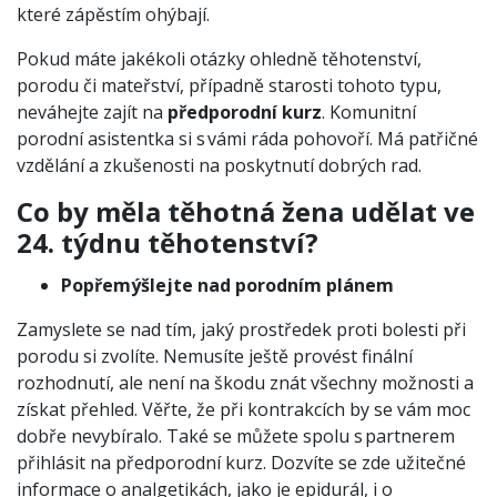
které zápěstím ohýbají.
Pokud máte jakékoli otázky ohledně těhotenství,
porodu či mateřství, případně starosti tohoto typu,
neváhejte zajít na
předporodní kurz
. Komunitní
porodní asistentka si s vámi ráda pohovoří. Má patřičné
vzdělání a zkušenosti na poskytnutí dobrých rad.
Co by měla těhotná žena udělat ve
24. týdnu těhotenství?
Popřemýšlejte nad porodním plánem
Zamyslete se nad tím, jaký prostředek proti bolesti při
porodu si zvolíte. Nemusíte ještě provést finální
rozhodnutí, ale není na škodu znát všechny možnosti a
získat přehled. Věřte, že při kontrakcích by se vám moc
dobře nevybíralo. Také se můžete spolu s partnerem
přihlásit na předporodní kurz. Dozvíte se zde užitečné
informace o analgetikách, jako je epidurál, i o