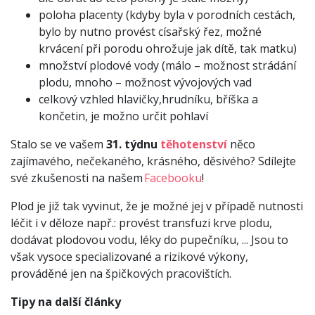
poloha placenty (kdyby byla v porodních cestách,
bylo by nutno provést císařský řez, možné
krvácení při porodu ohrožuje jak dítě, tak matku)
množství plodové vody (málo – možnost strádání
plodu, mnoho – možnost vývojových vad
celkový vzhled hlavičky,hrudníku, bříška a
končetin, je možno určit pohlaví
Stalo se ve vašem
31. týdnu
těhotenství
něco
zajímavého, nečekaného, krásného, děsivého? Sdílejte
své zkušenosti na našem
Facebooku
!
Plod je již tak vyvinut, že je možné jej v případě nutnosti
léčit i v děloze např.: provést transfuzi krve plodu,
dodávat plodovou vodu, léky do pupečníku, ... Jsou to
však vysoce specializované a rizikové výkony,
prováděné jen na špičkových pracovištích.
Tipy na další články