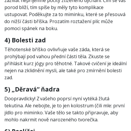
zažívat nepříjemné pocity ztíženého dýchání. Čím se vás
porod blíží, tím spíše by měly tyto komplikace
ustupovat. Poděkujte za to miminku, které se přesouvá
do nižší části bříška. Prozatím roztažení plíc může
pomoci spánek na boku.
4) Bolesti zad
Těhotenské bříško ovlivňuje vaše záda, která se
prohýbají pod vahou přední části těla. Zkuste se
přihlásit kurz jógy pro těhotné. Takové cvičení je ideální
nejen na zklidnění mysli, ale také pro zmírnění bolesti
zad.
5) „Děravá“ ňadra
Doopravdicky! Z vašeho poprsí nyní vytéká žlutá
tekutina. Ale nebojte, je to jen kolostrum (čili mle: první
jídlo pro miminko. Vaše tělo se takto připravuje, aby
mohlo nakrmit nově narozeného tvorečka.