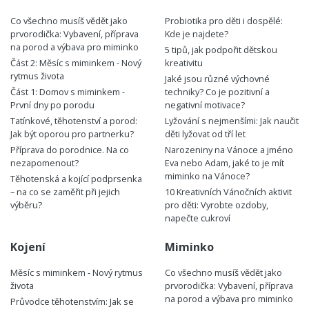
Co všechno musíš vědět jako
Probiotika pro děti i dospělé:
prvorodička: Vybavení, příprava
Kde je najdete?
na porod a výbava pro miminko
5 tipů, jak podpořit dětskou
Část 2: Měsíc s miminkem - Nový
kreativitu
rytmus života
Jaké jsou různé výchovné
Část 1: Domov s miminkem -
techniky? Co je pozitivní a
První dny po porodu
negativní motivace?
Tatínkové, těhotenství a porod:
Lyžování s nejmenšími: Jak naučit
Jak být oporou pro partnerku?
děti lyžovat od tří let
Příprava do porodnice. Na co
Narozeniny na Vánoce a jméno
nezapomenout?
Eva nebo Adam, jaké to je mít
miminko na Vánoce?
Těhotenská a kojící podprsenka
– na co se zaměřit při jejich
10 Kreativních Vánočních aktivit
výběru?
pro děti: Vyrobte ozdoby,
napečte cukroví
Kojení
Miminko
Měsíc s miminkem - Nový rytmus
Co všechno musíš vědět jako
života
prvorodička: Vybavení, příprava
na porod a výbava pro miminko
Průvodce těhotenstvím: Jak se