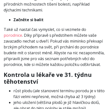
přírodních možnostech tišení bolesti, například
dýchacími technikami.
Začněte si balit
Také už nastal čas vymyslet, co si vezmete do
porodnice
. Díky přípravě s předstihem můžete vaše
zavazadlo nechat u dveří. Pokud vás miminko překvapí
brzkým příchodem na svět, při prchání do porodnice
budete mít o starost méně. Abyste na nic nezapomněla,
připravili jsme pro vás seznam potřebných věcí do
porodnice, kde si můžete každou položku odškrtávat.
Kontrola u lékaře ve 31. týdnu
těhotenství
růst plodu (ale stanovení termínu porodu je v této
fázi velmi nepřesné, možná chyba až 3 týdny)
jeho uložení (většina plodů je již hlavičkou dolů,
ale obrat do této polohy je stále možný)