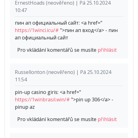
ErnestHoads (neověřeno) | Pá 25.10.2024
10:47
пин ап официальный сайт: <a href="
https://1winci.icu/#
">пин ап вход</a> - пин
ап официальный сайт
Pro vkládání komentářů se musíte
přihlásit
Russellonton (neověřeno) | Pá 25.10.2024
11:54
pin-up casino giris: <a href="
https://1winbrasil.win/#
">pin up 306</a> -
pinup az
Pro vkládání komentářů se musíte
přihlásit