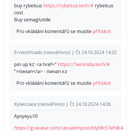
buy rybelsus
https://rybelsus.tech/#
rybelsus
cost
Buy semaglutide
Pro vkládání komentářů se musíte
přihlásit
ErnestHoads (neověřeno) | Čt 24.10.2024 14:32
pin up kz: <a href="
https://1winindia.tech/#
">пинап</a> - пинап кз
Pro vkládání komentářů se musíte
přihlásit
Kyliecoace (neověřeno) | Čt 24.10.2024 14:36
Ayoyeyu10
https://gravatar.com/casualimpossibly08c51ef4b4