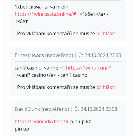
1xbet скачать: <a href="
https://1winrussia.online/#
">1хбет</a> -
1хбет
Pro vkládání komentářů se musíte
přihlásit
ErnestHoads (neověřeno) | Čt 24.10.2024 23:35
canl? casino: <a href="
https://1wintr.fun/#
">canl? casino</a> - canl? casino
Pro vkládání komentářů se musíte
přihlásit
DavidElunk (neověřeno) | Čt 24.10.2024 23:58
https://1winindia.tech/#
pin up kz
pin up