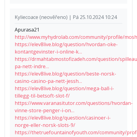
Kyliecoace (neověřeno) | Pá 25.10.2024 10:24
Apurasa21
http://www.myhydrolab.com/community/profile/mos
https://elev8live.blog/question/hvordan-oke-
kontantgevinster-i-online-k…
https://drmahtabmostofizadeh.com/question/spillea
pa-nett-indre…
https://elev8live.blog/question/beste-norsk-
casino-casino-pa-nett-jessh…
https://elev8live.blog/question/mega-ball-i-
tillegg-til-betsoft-slot-f/
https://www.varanasitutor.com/questions/hvordan-
vinne-store-penger-i-on…
https://elev8live.blog/question/casinoer-i-
norge-eller-norsk-slots-9/
https://thetruefountainofyouth.com/community/pro