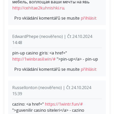
мебель, воплощая ваши мечты на явь
http://cehitae2kuhnishki.ru
.
Pro vkládání komentářů se musíte
přihlásit
EdwardPhepe (neověřeno) | Čt 24.10.2024
14:48
pin-up casino giris: <a href="
http://1winbrasil.win/#
">pin-up</a> - pin-up
Pro vkládání komentářů se musíte
přihlásit
Russellonton (neověřeno) | Čt 24.10.2024
15:39
cazino: <a href="
https://1wintr.fun/#
">guvenilir casino siteleri</a> - cazino