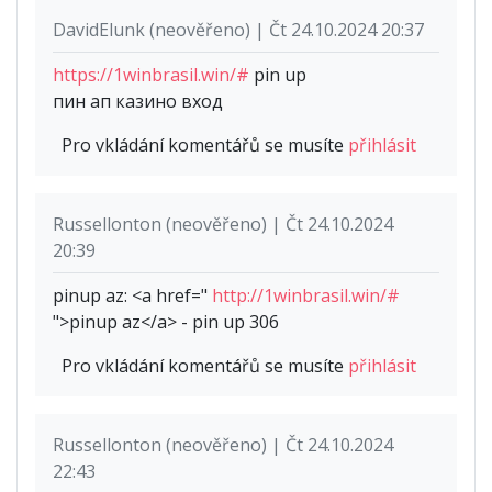
DavidElunk (neověřeno) | Čt 24.10.2024 20:37
https://1winbrasil.win/#
pin up
пин ап казино вход
Pro vkládání komentářů se musíte
přihlásit
Russellonton (neověřeno) | Čt 24.10.2024
20:39
pinup az: <a href="
http://1winbrasil.win/#
">pinup az</a> - pin up 306
Pro vkládání komentářů se musíte
přihlásit
Russellonton (neověřeno) | Čt 24.10.2024
22:43