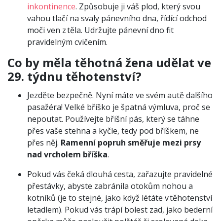
inkontinence
. Způsobuje ji váš plod, který svou
vahou tlačí na svaly pánevního dna, řídící odchod
moči ven z těla. Udržujte pánevní dno fit
pravidelným cvičením.
Co by měla těhotná žena udělat ve
29. týdnu těhotenství?
Jezděte bezpečně. Nyní máte ve svém autě dalšího
pasažéra! Velké bříško je špatná výmluva, proč se
nepoutat. Používejte břišní pás, který se táhne
přes vaše stehna a kyčle, tedy pod bříškem, ne
přes něj.
Ramenní popruh směřuje mezi prsy
nad vrcholem bříška
.
Pokud vás čeká dlouhá cesta, zařazujte pravidelné
přestávky, abyste zabránila otokům nohou a
kotníků (je to stejné, jako když létáte v těhotenství
letadlem). Pokud vás trápí bolest zad, jako bederní