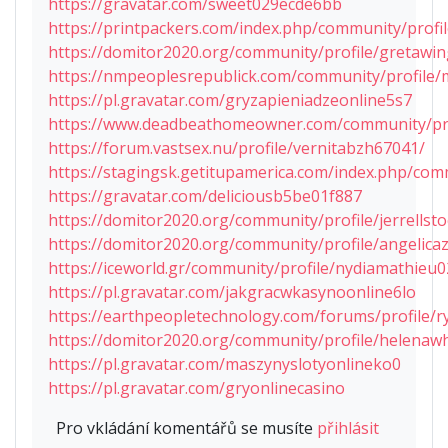
https://gravatar.com/sweet029ecde6bb
https://printpackers.com/index.php/community/profil
https://domitor2020.org/community/profile/gretawi
https://nmpeoplesrepublick.com/community/profile
https://pl.gravatar.com/gryzapieniadzeonline5s7
https://www.deadbeathomeowner.com/community/pro
https://forum.vastsex.nu/profile/vernitabzh67041/
https://stagingsk.getitupamerica.com/index.php/com
https://gravatar.com/deliciousb5be01f887
https://domitor2020.org/community/profile/jerrellsto
https://domitor2020.org/community/profile/angelica
https://iceworld.gr/community/profile/nydiamathieu0
https://pl.gravatar.com/jakgracwkasynoonline6lo
https://earthpeopletechnology.com/forums/profile
https://domitor2020.org/community/profile/helenawh
https://pl.gravatar.com/maszynyslotyonlineko0
https://pl.gravatar.com/gryonlinecasino
Pro vkládání komentářů se musíte
přihlásit