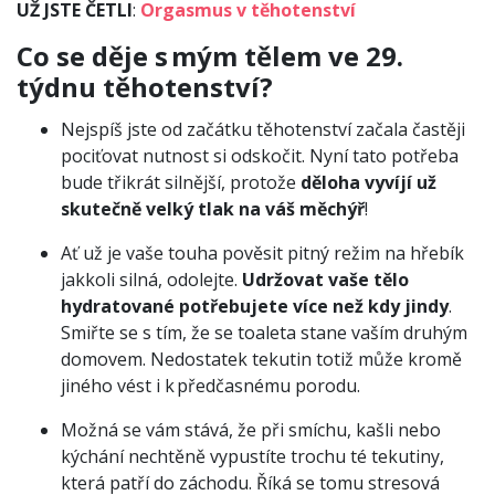
UŽ JSTE ČETLI
:
Orgasmus v těhotenství
Co se děje s mým tělem ve 29.
týdnu těhotenství?
Nejspíš jste od začátku těhotenství začala častěji
pociťovat nutnost si odskočit. Nyní tato potřeba
bude třikrát silnější, protože
děloha vyvíjí už
skutečně velký tlak na váš měchýř
!
Ať už je vaše touha pověsit pitný režim na hřebík
jakkoli silná, odolejte.
Udržovat vaše tělo
hydratované potřebujete více než kdy jindy
.
Smiřte se s tím, že se toaleta stane vaším druhým
domovem. Nedostatek tekutin totiž může kromě
jiného vést i k předčasnému porodu.
Možná se vám stává, že při smíchu, kašli nebo
kýchání nechtěně vypustíte trochu té tekutiny,
která patří do záchodu. Říká se tomu stresová