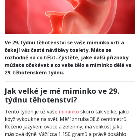
Ve 29. týdnu těhotenství se vaše miminko vrtí a
čekají vás časté návštěvy toalety. Máte se
rozhodně na co těšit. Zjistěte, jaké další příznaky
můžete očekávat a co vaše tělo a miminko dělá ve
29. těhotenském týdnu.
Jak velké je mé miminko ve 29.
týdnu těhotenství?
Tento týden je už vaše
miminko
skoro tak velké, jako
když vykoukne na svět. Měří zhruba 38,6 centimetrů.
Řečeno jazykem ovoce a zeleniny, má velikost jako
máslová dýně. Váží cca 1 150 gramů a právě dosáhlo