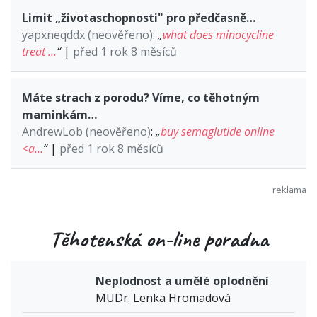
Limit „životaschopnosti" pro předčasně…
yapxneqddx (neověřeno)
:
„
what does minocycline
treat …
“
|
před 1 rok 8 měsíců
Máte strach z porodu? Víme, co těhotným
maminkám…
AndrewLob (neověřeno)
:
„
buy semaglutide online
<a…
“
|
před 1 rok 8 měsíců
Těhotenská on-line poradna
Neplodnost a umělé oplodnění
MUDr. Lenka Hromadová