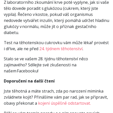
Z laboratorního zkoumání krve poté vyplyne, jak si vaše
tělo dovede poradit s glukózou (cukrem, který jste
vypila). Řečeno v kostce, pokud váš organismus
nedovede vytvářet inzulín, který pomáhá udržet hladinu
glukózy v normálu, může jít o příznak gestačního
diabetu.
Test na těhotenskou cukrovku vám může lékař provést
i dříve, ale ne před
24. týdnem těhotenství
.
Stalo se ve vašem 28. týdnu těhotenství něco
zajímavého? Sdílejte své zkušenosti na
našem Facebooku!
Doporučení na další čtení
Jste těhotná a máte strach, zda po narození miminka
zvládnete kojit? Přinášíme vám par rad, jak se připravit,
obavy překonat a
kojení úspěšně odstartovat.