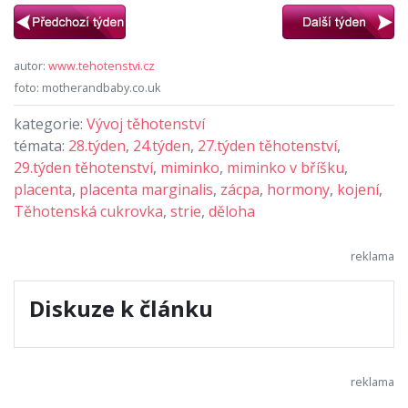
autor:
www.tehotenstvi.cz
foto: motherandbaby.co.uk
kategorie:
Vývoj těhotenství
témata:
28.týden
,
24.týden
,
27.týden těhotenství
,
29.týden těhotenství
,
miminko
,
miminko v bříšku
,
placenta
,
placenta marginalis
,
zácpa
,
hormony
,
kojení
,
Těhotenská cukrovka
,
strie
,
děloha
Diskuze k článku