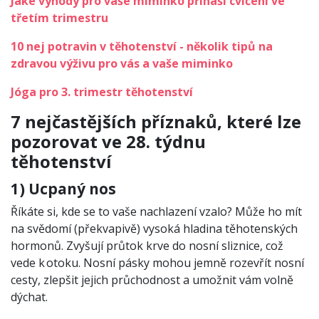
Jaké výhody pro vaše miminko přináší cvičení ve
třetím trimestru
10 nej potravin v těhotenství - několik tipů na
zdravou výživu pro vás a vaše miminko
Jóga pro 3. trimestr těhotenství
7 nejčastějších příznaků, které lze
pozorovat ve 28. týdnu
těhotenství
1) Ucpaný nos
Říkáte si, kde se to vaše nachlazení vzalo? Může ho mít
na svědomí (překvapivě) vysoká hladina těhotenských
hormonů. Zvyšují průtok krve do nosní sliznice, což
vede k otoku. Nosní pásky mohou jemně rozevřít nosní
cesty, zlepšit jejich průchodnost a umožnit vám volně
dýchat.