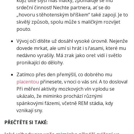
když dítě slyší hlas matky, zpomaluje se mu
srdeční činnost! Nechte partnera, ať se do
„hovoru s těhotenským bříškem“ také zapojí. Je to
skvělý způsob, spolu může s maličkým rozvíjet
pouto.
Vývoj očí dítěte už dosáhl vysoké úrovně. Nejenže
dovede mrkat, ale umí si hrát i s řasami, které mu
nedávno vyrašily. Má zrak jako orel: vidí i světlo
pronikající do dělohy.
Zatímco přes den přemýšlí, co dobrého mu
placentou
přinesete, v noci o vás sní. A to doslova!
Při měření aktivity mozkových vln v plodu se
ukázalo, že miminko prochází různými
spánkovými fázemi, včetně REM stádia, kdy
vznikají sny.
PŘEČTĚTE SI TAKÉ: