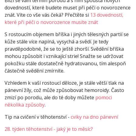
Blíží se vám termín porodu a s ním spousta nových
dovedností, které budete muset při péči o novorozence
znát. Víte co vše vás čeká? Přečtěte si
13 dovedností,
které při péči o novorozence musíte znát
S rostoucím objemem bříška i jiných tělesných partií se
kůže stále více napíná, vysychá a svědí. Je tedy
pravděpodobné, že se to ještě zhorší. Svědění bříš­ka
mohou způsobit i vznikající strie! Snažte se udržovat
pokožku stále dosta­tečně hydratovanou, tím alespoň
částečně svědění zmírníte.
Vzhledem k vaší rostoucí děloze, je stále větší tlak na
pánevní žíly, což může způsobovat hemoroidy. Často
zmizí po porodu, ale do té doby můžete
pomoci
několika způsoby
.
Tip na cvičení v těhotenství -
cviky na dno pánevní
28. týden těhotenství - jaký je to měsíc?