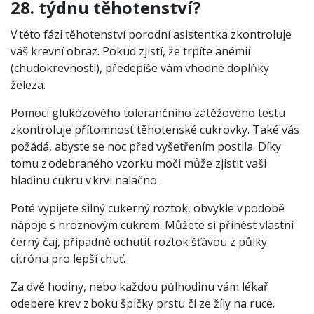
28. týdnu těhotenství?
V této fázi těhotenství porodní asistentka zkontroluje
váš krevní obraz. Pokud zjistí, že trpíte anémií
(chudokrevností), předepíše vám vhodné doplňky
železa.
Pomocí glukózového tolerančního zátěžového testu
zkontroluje přítomnost těhotenské cukrovky. Také vás
požádá, abyste se noc před vyšetřením postila. Díky
tomu z odebraného vzorku moči může zjistit vaši
hladinu cukru v krvi nalačno.
Poté vypijete silný cukerný roztok, obvykle v podobě
nápoje s hroznovým cukrem. Můžete si přinést vlastní
černý čaj, případně ochutit roztok šťávou z půlky
citrónu pro lepší chuť.
Za dvě hodiny, nebo každou půlhodinu vám lékař
odebere krev z boku špičky prstu či ze žíly na ruce.