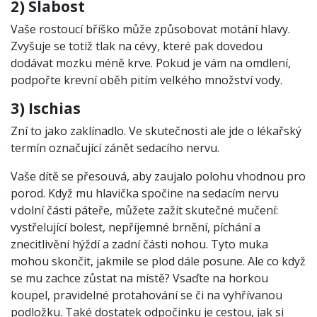
2) Slabost
Vaše rostoucí bříško může způsobovat motání hlavy.
Zvyšuje se totiž tlak na cévy, které pak dovedou
dodávat mozku méně krve. Pokud je vám na omdlení,
podpořte krevní oběh pitím velkého množství vody.
3) Ischias
Zní to jako zaklínadlo. Ve skutečnosti ale jde o lékařský
termín označující zánět sedacího nervu.
Vaše dítě se přesouvá, aby zaujalo polohu vhodnou pro
porod. Když mu hlavička spočine na sedacím nervu
v dolní části páteře, můžete zažít skutečné mučení:
vystřelující bolest, nepříjemné brnění, píchání a
znecitlivění hýždí a zadní části nohou. Tyto muka
mohou skončit, jakmile se plod dále posune. Ale co když
se mu zachce zůstat na místě? Vsaďte na horkou
koupel, pravidelné protahování se či na vyhřívanou
podložku. Také dostatek odpočinku je cestou, jak si