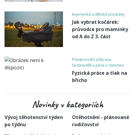
Kojenecké a dětské produkty
Jak vybrat kočárek:
průvodce pro maminky
od A do Z 3. část
Předporodní příprava,
šestinedělí a péče o miminko
Fyzická práce a tlak na
břicho
Novinky v kategoriích
Vývoj těhotenství týden
Otěhotnění - plánované
po týdnu
rodičovství