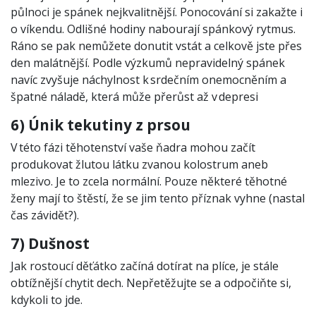
půlnoci je spánek nejkvalitnější. Ponocování si zakažte i
o víkendu. Odlišné hodiny nabourají spánkový rytmus.
Ráno se pak nemůžete donutit vstát a celkově jste přes
den malátnější. Podle výzkumů nepravidelný spánek
navíc zvyšuje náchylnost k srdečním onemocněním a
špatné náladě, která může přerůst až v depresi
6) Únik tekutiny z prsou
V této fázi těhotenství vaše ňadra mohou začít
produkovat žlutou látku zvanou kolostrum aneb
mlezivo. Je to zcela normální. Pouze některé těhotné
ženy mají to štěstí, že se jim tento příznak vyhne (nastal
čas závidět?).
7) Dušnost
Jak rostoucí děťátko začíná dotírat na plíce, je stále
obtížnější chytit dech. Nepřetěžujte se a odpočiňte si,
kdykoli to jde.