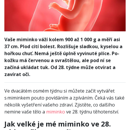
Vaše miminko váží kolem 900 až 1 000 g a měří asi
37 cm. Plod cítí bolest. Rozlišuje sladkou, kyselou a
hořkou chuť. Nemá ještě úplně vyvinuté plíce. Po­
kožku má červenou a svraštělou, ale pod ní se
začíná ukládat tuk. Od 28. týdne může otvírat a
zavírat oči.
Ve dvacátém osmém týdnu si můžete začít vytvářet
s miminkem pouto povídáním a zpíváním. Čeká vás také
několik vyšetření vašeho zdraví. Zjistěte, co dalšího
nemine vaše tělo a
miminko
ve 28. týdnu těhotenství.
Jak velké je mé miminko ve 28.