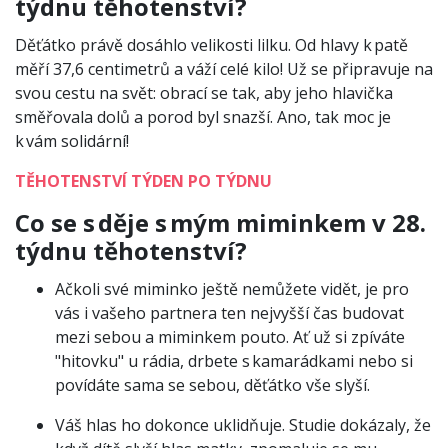
týdnu těhotenství?
Děťátko právě dosáhlo velikosti lilku. Od hlavy k patě
měří 37,6 centimetrů a váží celé kilo! Už se připravuje na
svou cestu na svět: obrací se tak, aby jeho hlavička
směřovala dolů a porod byl snazší. Ano, tak moc je
k vám solidární!
TĚHOTENSTVÍ TÝDEN PO TÝDNU
Co se s děje s mým miminkem v 28.
týdnu těhotenství?
Ačkoli své miminko ještě nemůžete vidět, je pro
vás i vašeho partnera ten nejvyšší čas budovat
mezi sebou a miminkem pouto. Ať už si zpíváte
"hitovku" u rádia, drbete s kamarádkami nebo si
povídáte sama se sebou, děťátko vše slyší.
Váš hlas ho dokonce uklidňuje. Studie dokázaly, že