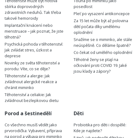
Těhotenství může být hotová
Touha po miminku jako
sbírka doprovodných
posedlost
zdravotních neduhů. Tak třeba
Pleť po vysazení antikoncepce
takové hemoroidy
Za 15 let může být až polovina
Implantační krvácení nebo
dětí počata díky umělému
menstruace – jak poznat, že jste
oplodnění
těhotná?
Snažíme se o miminko, ale stále
Psychická pohoda v těhotenství:
neúspěšně. Co děláme špatně?
Jak zvládat stres, úzkost a
Co čekat od umělého oplodnění
deprese
Těhotné ženy se ptají na
Novinky ze světa těhotenství a
očkování proti COVID 19. Jaké
porodu: Víte, co se děje?
jsou klady a zápory?
Těhotenství a alergie: Jak
zvládnout alergické reakce a
chránit miminko
Těhotenství a celiakie: Jak
zvládnout bezlepkovou dietu
Porod a šestinedělí
Děti
Co všechno musíš vědět jako
Probiotika pro děti i dospělé:
prvorodička: Vybavení, příprava
Kde je najdete?
na porod a výbava pro miminko
5 tipů, jak podpořit dětskou