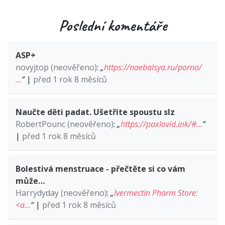
Poslední komentáře
ASP+
novyjtop (neověřeno)
:
„
https://naebalsya.ru/porno/
…
“
|
před 1 rok 8 měsíců
Naučte děti padat. Ušetříte spoustu slz
RobertPounc (neověřeno)
:
„
https://paxlovid.ink/#…
“
|
před 1 rok 8 měsíců
Bolestivá menstruace - přečtěte si co vám
může…
Harrydyday (neověřeno)
:
„
Ivermectin Pharm Store:
<a…
“
|
před 1 rok 8 měsíců