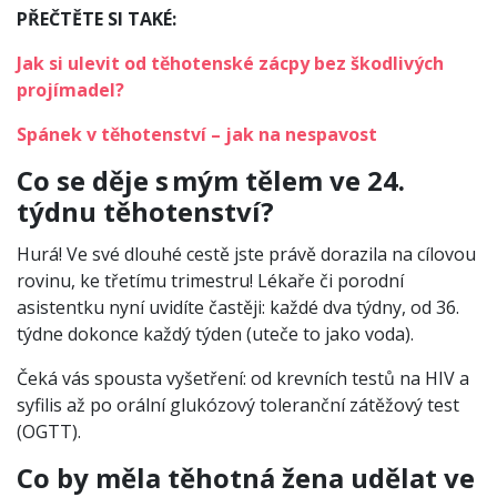
PŘEČTĚTE SI TAKÉ:
Jak si ulevit od těhotenské zácpy bez škodlivých
projímadel?
Spánek v těhotenství – jak na nespavost
Co se děje s mým tělem ve 24.
týdnu těhotenství?
Hurá! Ve své dlouhé cestě jste právě dorazila na cílovou
rovinu, ke třetímu trimestru! Lékaře či porodní
asistentku nyní uvidíte častěji: každé dva týdny, od 36.
týdne dokonce každý týden (uteče to jako voda).
Čeká vás spousta vyšetření: od krevních testů na HIV a
syfilis až po orální glukózový toleranční zátěžový test
(OGTT).
Co by měla těhotná žena udělat ve