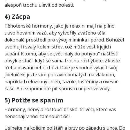
alespoň trochu ulevit od bolesti.
4) Zácpa
Těhotenské hormony, jako je relaxin, mají na pilno
s uvolňováním vazů, aby vytvořily z vašeho těla
dokonalé prostředí pro vývoj miminka i porod. Bohužel
uvolňují i svaly kolem střev, což může vést k jejich
ucpání. K tomu, aby se „věci daly do pohybu“ naštěstí
obvykle stačí, když se sama trochu rozhýbete. Zkuste
třeba plavání nebo chůzi. Dále je vhodné vyladit svůj
jídelníček: jezte více potravin bohatých na vlákninu,
například celozrnný chléb, fazole, luštěniny a ovesné
kaše. A nezapomeňte pít spoustu neperlivé vody.
5) Potíže se spaním
Hormony, nervy a rostoucí bříško: tři věci, které vás
nenechají v noci zamhouřit oči.
Usínejte na kojícím polštáři a brzy po západu slunce. Do