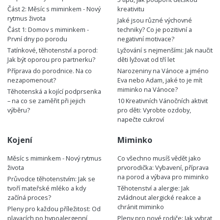
Část 2: Měsíc s miminkem - Nový
kreativitu
rytmus života
Jaké jsou různé výchovné
Část 1: Domov s miminkem -
techniky? Co je pozitivní a
První dny po porodu
negativní motivace?
Tatínkové, těhotenství a porod:
Lyžování s nejmenšími: Jak naučit
Jak být oporou pro partnerku?
děti lyžovat od tří let
Příprava do porodnice. Na co
Narozeniny na Vánoce a jméno
nezapomenout?
Eva nebo Adam, jaké to je mít
miminko na Vánoce?
Těhotenská a kojící podprsenka
– na co se zaměřit při jejich
10 Kreativních Vánočních aktivit
výběru?
pro děti: Vyrobte ozdoby,
napečte cukroví
Kojení
Miminko
Měsíc s miminkem - Nový rytmus
Co všechno musíš vědět jako
života
prvorodička: Vybavení, příprava
na porod a výbava pro miminko
Průvodce těhotenstvím: Jak se
tvoří mateřské mléko a kdy
Těhotenství a alergie: Jak
začíná proces?
zvládnout alergické reakce a
chránit miminko
Pleny pro každou příležitost: Od
plavacích po hypoalergenní
Pleny pro nové rodiče: Jak vybrat