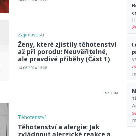
B
c
H
P
Zajímavosti
Ženy, které zjistily těhotenství
L
až při porodu: Neuvěřitelné,
p
ale pravdivé příběhy (Část 1)
y
m
14.06.2024 16:08
m
M
t
A
s
Těhotenství
m
Těhotenství a alergie: Jak
zvládnout alergické reakce a