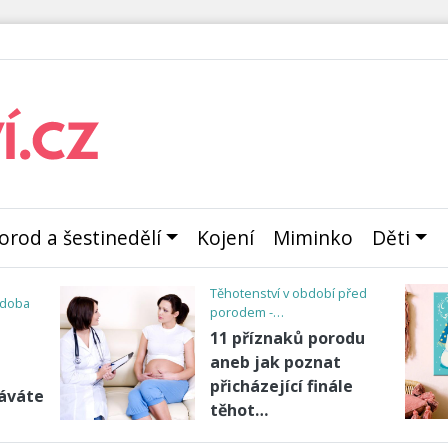
orod a šestinedělí
Kojení
Miminko
Děti
u a
Miminko
Když se na nový
přírůstek stojí fronty
y a
..