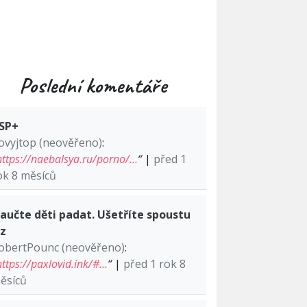
Poslední komentáře
SP+
ovyjtop (neověřeno)
:
https://naebalsya.ru/porno/…
“
|
před 1
ok 8 měsíců
aučte děti padat. Ušetříte spoustu
lz
obertPounc (neověřeno)
:
https://paxlovid.ink/#…
“
|
před 1 rok 8
ěsíců