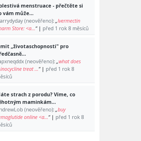
olestivá menstruace - přečtěte si
o vám může…
arrydyday (neověřeno)
:
„
Ivermectin
harm Store: <a…
“
|
před 1 rok 8 měsíců
imit „životaschopnosti" pro
ředčasně…
apxneqddx (neověřeno)
:
„
what does
inocycline treat …
“
|
před 1 rok 8
ěsíců
áte strach z porodu? Víme, co
ěhotným maminkám…
ndrewLob (neověřeno)
:
„
buy
emaglutide online <a…
“
|
před 1 rok 8
ěsíců