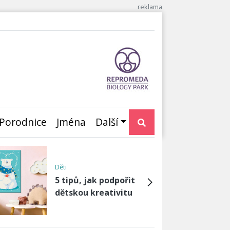
Porodnice
Jména
Další
Péče o dítě
Kdy nadobro odstavit
kočárek?