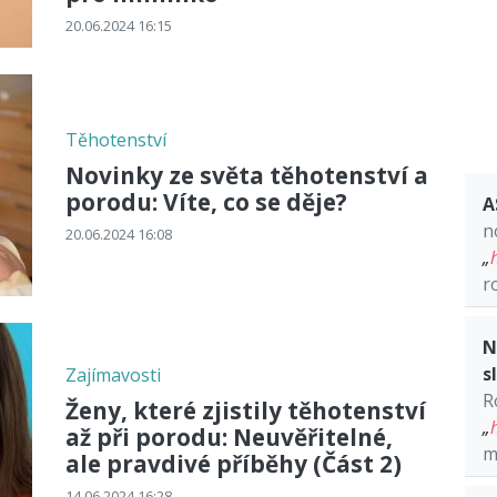
20.06.2024 16:15
Těhotenství
Novinky ze světa těhotenství a
porodu: Víte, co se děje?
A
n
20.06.2024 16:08
„
r
N
s
Zajímavosti
R
Ženy, které zjistily těhotenství
„
až při porodu: Neuvěřitelné,
m
ale pravdivé příběhy (Část 2)
14.06.2024 16:28