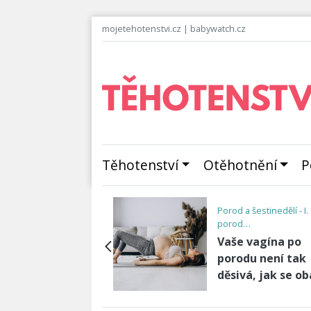
mojetehotenstvi.cz
|
babywatch.cz
Těhotenství
Otěhotnění
P
III. trimestr - Vývoj plod
růst…
Třetí trimestr:
pů, jak podpořit
Poslední příprav
skou kreativitu
očekávání