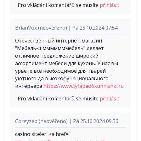
Pro vkládání komentářů se musíte
přihlásit
BrianVox (neověřeno) | Pá 25.10.2024 07:54
Отечественный интернет-магазин
"Мебель-шмммммммебель" делает
отличное предложение широкий
ассортимент мебели для кухонь. У нас вы
урвете все необходимое для тварей
уютного да высокофункционального
интерьера
https://www.tyfapao6kuhnishki.ru
.
Pro vkládání komentářů se musíte
přihlásit
Coreyzep (neověřeno) | Pá 25.10.2024 09:36
casino siteleri <a href="