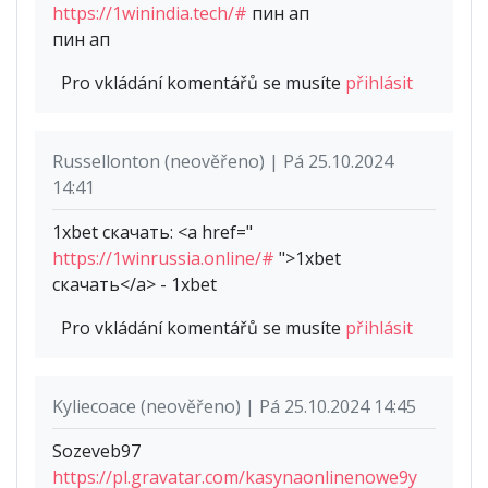
https://1winindia.tech/#
пин ап
пин ап
Pro vkládání komentářů se musíte
přihlásit
Russellonton (neověřeno) | Pá 25.10.2024
14:41
1xbet скачать: <a href="
https://1winrussia.online/#
">1xbet
скачать</a> - 1xbet
Pro vkládání komentářů se musíte
přihlásit
Kyliecoace (neověřeno) | Pá 25.10.2024 14:45
Sozeveb97
https://pl.gravatar.com/kasynaonlinenowe9y