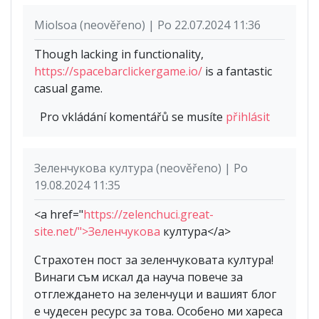
Miolsoa (neověřeno) | Po 22.07.2024 11:36
Though lacking in functionality,
https://spacebarclickergame.io/
is a fantastic
casual game.
Pro vkládání komentářů se musíte
přihlásit
Зеленчукова култура (neověřeno) | Po
19.08.2024 11:35
<a href="
https://zelenchuci.great-
site.net/">Зеленчукова
култура</a>
Страхотен пост за зеленчуковата култура!
Винаги съм искал да науча повече за
отглеждането на зеленчуци и вашият блог
е чудесен ресурс за това. Особено ми хареса