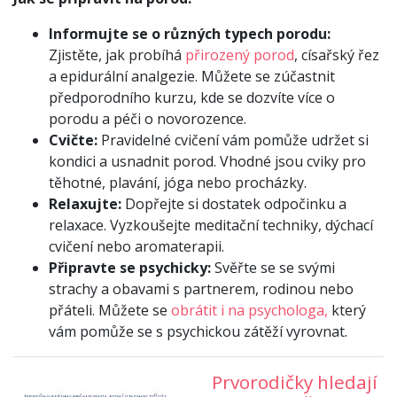
Informujte se o různých typech porodu:
Zjistěte, jak probíhá
přirozený porod
, císařský řez
a epidurální analgezie. Můžete se zúčastnit
předporodního kurzu, kde se dozvíte více o
porodu a péči o novorozence.
Cvičte:
Pravidelné cvičení vám pomůže udržet si
kondici a usnadnit porod. Vhodné jsou cviky pro
těhotné, plavání, jóga nebo procházky.
Relaxujte:
Dopřejte si dostatek odpočinku a
relaxace. Vyzkoušejte meditační techniky, dýchací
cvičení nebo aromaterapii.
Připravte se psychicky:
Svěřte se se svými
strachy a obavami s partnerem, rodinou nebo
přáteli. Můžete se
obrátit i na psychologa,
který
vám pomůže se s psychickou zátěží vyrovnat.
Prvorodičky hledají