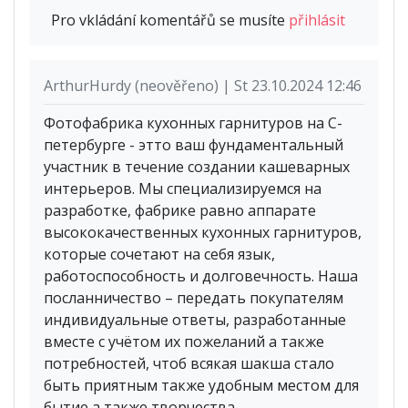
Pro vkládání komentářů se musíte
přihlásit
ArthurHurdy (neověřeno) | St 23.10.2024 12:46
Фотофабрика кухонных гарнитуров на С-
петербурге - этто ваш фундаментальный
участник в течение создании кашеварных
интерьеров. Мы специализируемся на
разработке, фабрике равно аппарате
высококачественных кухонных гарнитуров,
которые сочетают на себя язык,
работоспособность и долговечность. Наша
посланничество – передать покупателям
индивидуальные ответы, разработанные
вместе с учётом их пожеланий а также
потребностей, чтоб всякая шакша стало
быть приятным также удобным местом для
бытие а также творчества