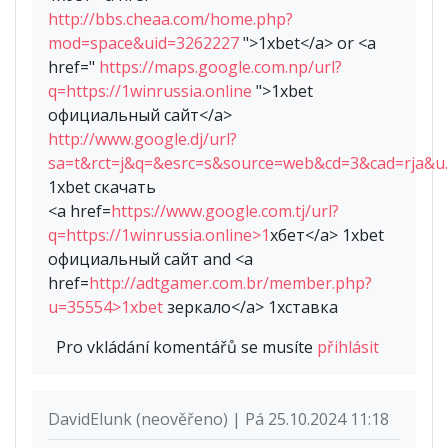
http://bbs.cheaa.com/home.php?
mod=space&uid=3262227
">1xbet</a> or <a
href="
https://maps.google.com.np/url?
q=https://1winrussia.online
">1xbet
официальный сайт</a>
http://www.google.dj/url?
sa=t&rct=j&q=&esrc=s&source=web&cd=3&cad=rja&u
1xbet скачать
<a href=
https://www.google.com.tj/url?
q=https://1winrussia.online>1
хбет</a> 1xbet
официальный сайт and <a
href=
http://adtgamer.com.br/member.php?
u=35554>1xbet
зеркало</a> 1хставка
Pro vkládání komentářů se musíte
přihlásit
DavidElunk (neověřeno) | Pá 25.10.2024 11:18