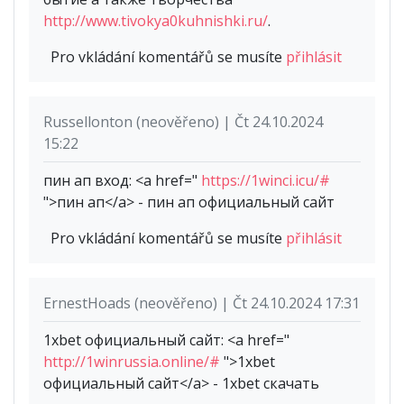
http://www.tivokya0kuhnishki.ru/
.
Pro vkládání komentářů se musíte
přihlásit
Russellonton (neověřeno) | Čt 24.10.2024
15:22
пин ап вход: <a href="
https://1winci.icu/#
">пин ап</a> - пин ап официальный сайт
Pro vkládání komentářů se musíte
přihlásit
ErnestHoads (neověřeno) | Čt 24.10.2024 17:31
1xbet официальный сайт: <a href="
http://1winrussia.online/#
">1xbet
официальный сайт</a> - 1xbet скачать