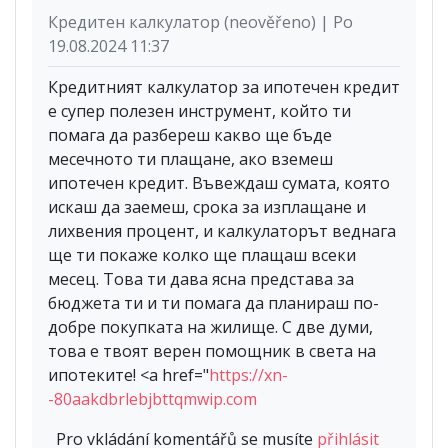
Кредитен калкулатор (neověřeno) | Po
19.08.2024 11:37
Кредитният калкулатор за ипотечен кредит
е супер полезен инструмент, който ти
помага да разбереш какво ще бъде
месечното ти плащане, ако вземеш
ипотечен кредит. Въвеждаш сумата, която
искаш да заемеш, срока за изплащане и
лихвения процент, и калкулаторът веднага
ще ти покаже колко ще плащаш всеки
месец. Това ти дава ясна представа за
бюджета ти и ти помага да планираш по-
добре покупката на жилище. С две думи,
това е твоят верен помощник в света на
ипотеките! <a href="
https://xn-
-80aakdbrlebjbttqmwip.com
Pro vkládání komentářů se musíte
přihlásit