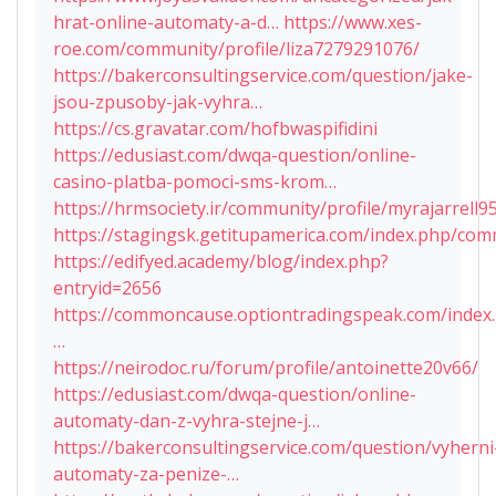
hrat-online-automaty-a-d…
https://www.xes-
roe.com/community/profile/liza7279291076/
https://bakerconsultingservice.com/question/jake-
jsou-zpusoby-jak-vyhra…
https://cs.gravatar.com/hofbwaspifidini
https://edusiast.com/dwqa-question/online-
casino-platba-pomoci-sms-krom…
https://hrmsociety.ir/community/profile/myrajarrell9
https://stagingsk.getitupamerica.com/index.php/com
https://edifyed.academy/blog/index.php?
entryid=2656
https://commoncause.optiontradingspeak.com/index.
…
https://neirodoc.ru/forum/profile/antoinette20v66/
https://edusiast.com/dwqa-question/online-
automaty-dan-z-vyhra-stejne-j…
https://bakerconsultingservice.com/question/vyherni
automaty-za-penize-…