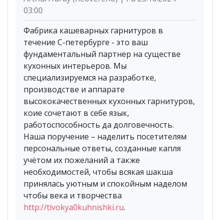
03:00
Фабрика кашеварных гарнитуров в
течение С-петербурге - это ваш
фундаментальный партнер на существе
кухонных интерьеров. Мы
специализируемся на разработке,
производстве и аппарате
высококачественных кухонных гарнитуров,
коие сочетают в себе язык,
работоспособность да долговечность.
Наша поручение – наделить посетителям
персональные ответы, созданные капля
учётом их пожеланий а также
необходимостей, чтобы всякая шакша
принялась уютным и спокойным наделом
чтобы века и творчества
http://tivokya0kuhnishki.ru
.