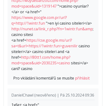
https://wuyuebanzou.com/home.php?
mod=space&uid=1319147
">casino oyunlar?
</a> or <a href="
https://www.google.com.pr/url?
q=http://1wintr.fun
">en iyi casino siteleri</a>
http://nunet.ca/link_r.php?fn=1wintr.fun&amp
;
casino sitesi
<a href=
https://cse.google.ms/url?
sa=t&url=https://1wintr.fun>guvenilir
casino
siteleri</a> casino siteleri and <a
href=
http://80tt1.com/home.php?
mod=space&uid=2030235>casino
sitesi</a>
canl? casino
Pro vkládání komentářů se musíte
přihlásit
DanielChawl (neověřeno) | Pá 25.10.2024 09:36
1хбет <a href="