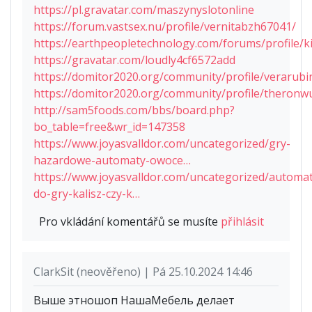
https://pl.gravatar.com/maszynyslotonline
https://forum.vastsex.nu/profile/vernitabzh67041/
https://earthpeopletechnology.com/forums/profile/k
https://gravatar.com/loudly4cf6572add
https://domitor2020.org/community/profile/verarubi
https://domitor2020.org/community/profile/theronw
http://sam5foods.com/bbs/board.php?
bo_table=free&wr_id=147358
https://www.joyasvalldor.com/uncategorized/gry-
hazardowe-automaty-owoce…
https://www.joyasvalldor.com/uncategorized/automat
do-gry-kalisz-czy-k…
Pro vkládání komentářů se musíte
přihlásit
ClarkSit (neověřeno) | Pá 25.10.2024 14:46
Выше этношоп НашаМебель делает