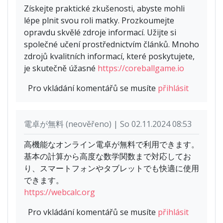
Získejte praktické zkušenosti, abyste mohli
lépe plnit svou roli matky. Prozkoumejte
opravdu skvělé zdroje informací. Užijte si
společné učení prostřednictvím článků. Mnoho
zdrojů kvalitních informací, které poskytujete,
je skutečně úžasné
https://coreballgame.io
Pro vkládání komentářů se musíte
přihlásit
電卓が無料 (neověřeno) | So 02.11.2024 08:53
高機能なオンライン電卓が無料で利用できます。
基本の計算から高度な数学関数まで対応してお
り、スマートフォンやタブレットでも快適に使用
できます。
https://webcalc.org
Pro vkládání komentářů se musíte
přihlásit