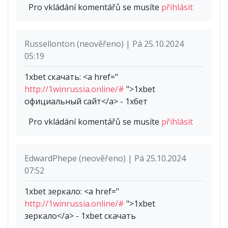
Pro vkládání komentářů se musíte
přihlásit
Russellonton (neověřeno) | Pá 25.10.2024
05:19
1xbet скачать: <a href="
http://1winrussia.online/#
">1xbet
официальный сайт</a> - 1хбет
Pro vkládání komentářů se musíte
přihlásit
EdwardPhepe (neověřeno) | Pá 25.10.2024
07:52
1xbet зеркало: <a href="
http://1winrussia.online/#
">1xbet
зеркало</a> - 1xbet скачать