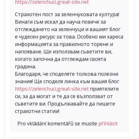
https://zelenchuci.great-site.net
Страхотен пост за зеленчуковата култура!
Винаги съм искал да науча повече за
отглеждането на зеленчуци и вашият блог
е чудесен ресурс за това. Особено ми хареса
информацията за правилното торене и
напояване. Ще използвам съветите ви,
когато започна да отглеждам своята
градина.
Благодаря, че споделяте толкова полезни
знания! Ще споделя линка към вашия блог
https://zelenchuci.great-site.net
приятелите
си, за да могат и те да се възползват от
съветите ви. Продължавайте да пишете
страхотни статии!
Pro vkládání komentářů se musíte
přihlásit