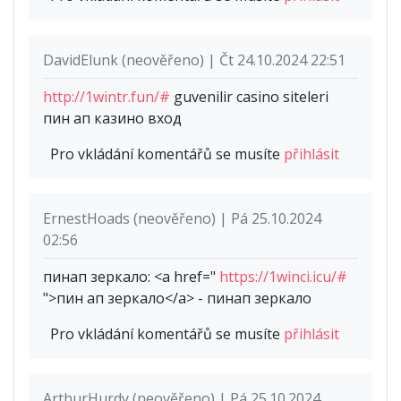
DavidElunk (neověřeno) | Čt 24.10.2024 22:51
http://1wintr.fun/#
guvenilir casino siteleri
пин ап казино вход
Pro vkládání komentářů se musíte
přihlásit
ErnestHoads (neověřeno) | Pá 25.10.2024
02:56
пинап зеркало: <a href="
https://1winci.icu/#
">пин ап зеркало</a> - пинап зеркало
Pro vkládání komentářů se musíte
přihlásit
ArthurHurdy (neověřeno) | Pá 25.10.2024