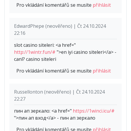
Pro vkládání komentářů se musíte
přihlásit
EdwardPhepe (neověřeno) | Čt 24.10.2024
22:16
slot casino siteleri: <a href="
http://1wintr.fun/#
">en iyi casino siteleri</a> -
canl? casino siteleri
Pro vkládání komentářů se musíte
přihlásit
Russellonton (neověřeno) | Čt 24.10.2024
22:27
пин ап зеркало: <a href="
https://1winci.icu/#
">пин ап вход</a> - пин ап зеркало
Pro vkládání komentářů se musíte
přihlásit