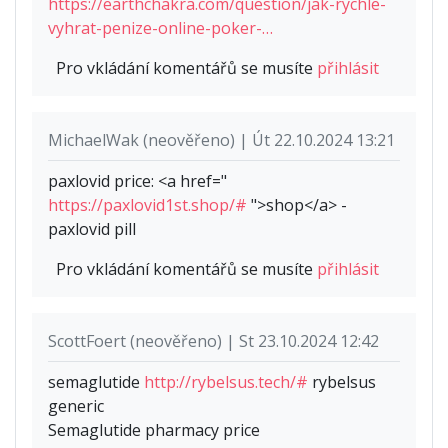
https://earthchakra.com/question/jak-rychle-
vyhrat-penize-online-poker-…
Pro vkládání komentářů se musíte
přihlásit
MichaelWak (neověřeno) | Út 22.10.2024 13:21
paxlovid price: <a href="
https://paxlovid1st.shop/#
">shop</a> -
paxlovid pill
Pro vkládání komentářů se musíte
přihlásit
ScottFoert (neověřeno) | St 23.10.2024 12:42
semaglutide
http://rybelsus.tech/#
rybelsus
generic
Semaglutide pharmacy price