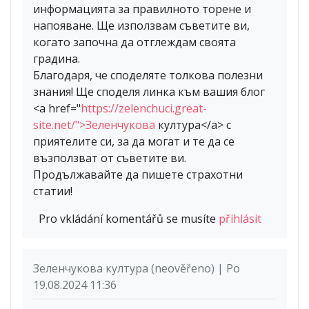
информацията за правилното торене и
напояване. Ще използвам съветите ви,
когато започна да отглеждам своята
градина.
Благодаря, че споделяте толкова полезни
знания! Ще споделя линка към вашия блог
<a href="
https://zelenchuci.great-
site.net/">Зеленчукова
култура</a> с
приятелите си, за да могат и те да се
възползват от съветите ви.
Продължавайте да пишете страхотни
статии!
Pro vkládání komentářů se musíte
přihlásit
Зеленчукова култура (neověřeno) | Po
19.08.2024 11:36