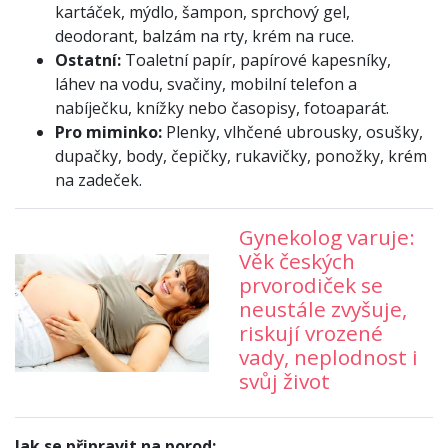
kartáček, mýdlo, šampon, sprchový gel,
deodorant, balzám na rty, krém na ruce.
Ostatní:
Toaletní papír, papírové kapesníky,
láhev na vodu, svačiny, mobilní telefon a
nabíječku, knížky nebo časopisy, fotoaparát.
Pro miminko:
Plenky, vlhčené ubrousky, osušky,
dupačky, body, čepičky, rukavičky, ponožky, krém
na zadeček.
Gynekolog varuje:
Věk českých
prvorodiček se
neustále zvyšuje,
riskují vrozené
vady, neplodnost i
svůj život
Jak se připravit na porod: