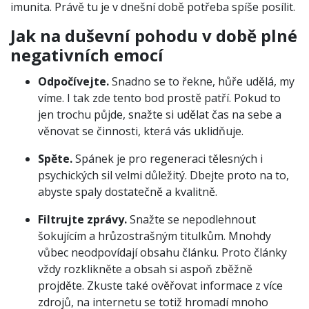
imunita. Právě tu je v dnešní době potřeba spíše posílit.
Jak na duševní pohodu v době plné
negativních emocí
Odpočívejte.
Snadno se to řekne, hůře udělá, my
víme. I tak zde tento bod prostě patří. Pokud to
jen trochu půjde, snažte si udělat čas na sebe a
věnovat se činnosti, která vás uklidňuje.
Spěte.
Spánek je pro regeneraci tělesných i
psychických sil velmi důležitý. Dbejte proto na to,
abyste spaly dostatečně a kvalitně.
Filtrujte zprávy.
Snažte se nepodlehnout
šokujícím a hrůzostrašným titulkům. Mnohdy
vůbec neodpovídají obsahu článku. Proto články
vždy rozklikněte a obsah si aspoň zběžně
projděte. Zkuste také ověřovat informace z více
zdrojů, na internetu se totiž hromadí mnoho