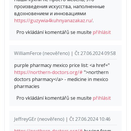
произведения искусства, наполненные
вдохновением и инновациями
https://guzywia4kuhnyanazakaz.ru/
.
Pro vkládání komentářů se musíte
přihlásit
WilliamFerce (neověřeno) | Čt 27.06.2024 09:58
purple pharmacy mexico price list: <a href="
https://northern-doctors.org/#
">northern
doctors pharmacy</a> - medicine in mexico
pharmacies
Pro vkládání komentářů se musíte
přihlásit
JeffreyGEr (neověřeno) | Čt 27.06.2024 10:46
https://northern-doctors.org/#
buying from