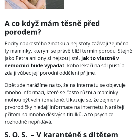
A co když mám těsně před
porodem?
Pocity naprostého zmatku a nejistoty zažívají zejména
ty maminky, kterým se právě blíží termín porodu. Stejně
jako Petra ani ony si nejsou jisté,
jak to vlastně v
nemocnici bude vypadat
, koho lékaři na sál pustí a
zda ji vůbec její porodní oddělení příjme.
Opět zde narážíme na to, že na internetu se objevuje
mnoho informací, které se často různí a maminky
mohou být velmi zmatené. Ukazuje se, že zejména
prvorodičky hledají informace na internetu. Narážejí
přitom na mnoho děsivých titulků, a to psychice
rozhodně nepřidává.
S. O. S. – V karanténě s dítětem