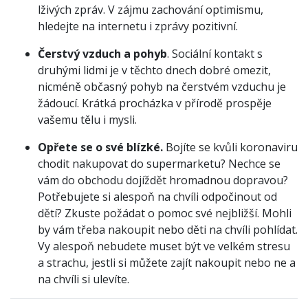
lživých zpráv. V zájmu zachování optimismu,
hledejte na internetu i zprávy pozitivní.
Čerstvý vzduch a pohyb
. Sociální kontakt s
druhými lidmi je v těchto dnech dobré omezit,
nicméně občasný pohyb na čerstvém vzduchu je
žádoucí. Krátká procházka v přírodě prospěje
vašemu tělu i mysli.
Opřete se o své blízké.
Bojíte se kvůli koronaviru
chodit nakupovat do supermarketu? Nechce se
vám do obchodu dojíždět hromadnou dopravou?
Potřebujete si alespoň na chvíli odpočinout od
dětí? Zkuste požádat o pomoc své nejbližší. Mohli
by vám třeba nakoupit nebo děti na chvíli pohlídat.
Vy alespoň nebudete muset být ve velkém stresu
a strachu, jestli si můžete zajít nakoupit nebo ne a
na chvíli si ulevíte.