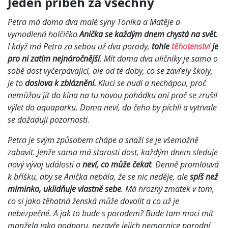
Jeden příběh za všechny
Petra má doma dva malé syny Toníka a Matěje a
vymodlená holčička
Anička se každým dnem chystá na svět
.
I když má Petra za sebou už dva porody,
tohle
těhotenství
je
pro ni zatím nejnáročnější
. Mít doma dva uličníky je samo o
sobě dost vyčerpávající, ale od té doby, co se zavřely školy,
je to
doslova k zbláznění.
Kluci se nudí a nechápou, proč
nemůžou jít do kina na tu novou pohádku ani proč se zrušil
výlet do aquaparku. Doma neví, do čeho by píchli a vytrvale
se dožadují pozornosti.
Petra je svým způsobem chápe a snaží se je všemožně
zabavit. Jenže sama má starostí dost, každým dnem sleduje
nový vývoj událostí a
neví, co může čekat
. Denně promlouvá
k bříšku, aby se Anička nebála, že se nic neděje, ale
spíš než
miminko, uklidňuje vlastně sebe
. Má hrozný zmatek v tom,
co si jako těhotná ženská může dovolit a co už je
nebezpečné. A jak to bude s porodem? Bude tam moci mít
manžela jako podporu, nezavře jejich nemocnice porodní