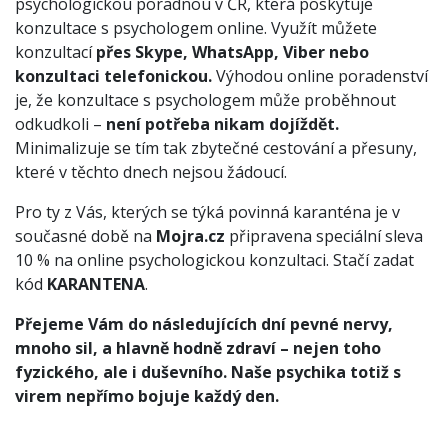
psychologickou poradnou v ČR, která poskytuje
konzultace s psychologem online. Využít můžete
konzultací
přes Skype, WhatsApp, Viber nebo
konzultaci telefonickou.
Výhodou online poradenství
je, že konzultace s psychologem může proběhnout
odkudkoli –
není potřeba nikam dojíždět.
Minimalizuje se tím tak zbytečné cestování a přesuny,
které v těchto dnech nejsou žádoucí.
Pro ty z Vás, kterých se týká povinná karanténa je v
současné době na
Mojra.cz
připravena speciální sleva
10 % na online psychologickou konzultaci. Stačí zadat
kód
KARANTENA
.
Přejeme Vám do následujících dní pevné nervy,
mnoho sil, a hlavně hodně zdraví – nejen toho
fyzického, ale i duševního. Naše psychika totiž s
virem nepřímo bojuje každý den.