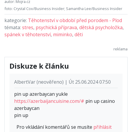
autor: Mojra.cz
foto: Crystal Cox/Business Insider; Samantha Lee/Business Insider
kategorie:
Těhotenství v období před porodem - Plod
témata:
stres
,
psychická příprava
,
dětská psycholožka
,
spánek v těhotenství
,
miminko
,
děti
Diskuze k článku
AlbertVar (neověřeno) | Út 25.06.2024 07:50
pin up azerbaycan yukle
https://azerbaijancuisine.com/#
pin up casino
azerbaycan
pin up
Pro vkládání komentářů se musíte
přihlásit