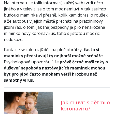
Na internetu je tolik informací, každý web tvrdí něco
jiného a v televizi se o tom moc nemluví. A tak zatímco
budoucí maminka ví přesně, kolik kam dorazilo roušek
a že autobus v jejich městě přechází na prázdninový
jízdní řád, o tom, jak (ne)bezpečný je pro nenarozené
miminko nový koronavirus, toho s jistotou moc říci
nedokáže.
Fantazie se tak rozjíždějí na plné obrátky,
často si
maminky představují ty nejhorší možné scénáře
.
Psychologové upozorňují, že
právě černé myšlenky a
duševní nepohoda nastávajících maminek mohou
být pro plod často mnohem větší hrozbou než
samotný virus.
Jak mluvit s dětmi o
koronaviru?