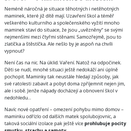
Neméně náročná je situace těhotných i netěhotných
maminek, které již dítě mají. Uzavření škol a téměř
veškerého kulturního a společenského vyžití mnoho
maminek staví do situace, že jsou „uvězněny“ se svými
nejmenšími mezi čtyřmi stěnami. Samozřejmě, jsou to
zlatíčka a štěstíčka. Ale nešlo by je aspoň na chvíli
vypnout?
Není čas na nic. Na úklid. Vaření. Natož na odpočinek.
Děti se nudí, mnohé situaci ještě nedokáží ani úplně
pochopit. Maminky tak neustále hledají způsoby, jak
své ratolesti zabavit a pobyt doma zpříjemnit nejen jim,
ale i sobě. Jenže nápady docházejí a obnovení škol v
nedohledu…
Navíc nové opatření – omezení pohybu mimo domov –
maminku odřízlo od dalších matek spolubojovnic, a
taková sociální izolace pak ještě více
prohlubuje pocity
smutku, strachu a samoty.