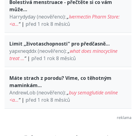
Bolestivá menstruace - přečtěte si co vám
může…
Harrydyday (neověřeno)
:
„
Ivermectin Pharm Store:
<a…
“
|
před 1 rok 8 měsíců
Limit „životaschopnosti" pro předčasně…
yapxneqddx (neověřeno)
:
„
what does minocycline
treat …
“
|
před 1 rok 8 měsíců
Máte strach z porodu? Víme, co těhotným
maminkám…
AndrewLob (neověřeno)
:
„
buy semaglutide online
<a…
“
|
před 1 rok 8 měsíců