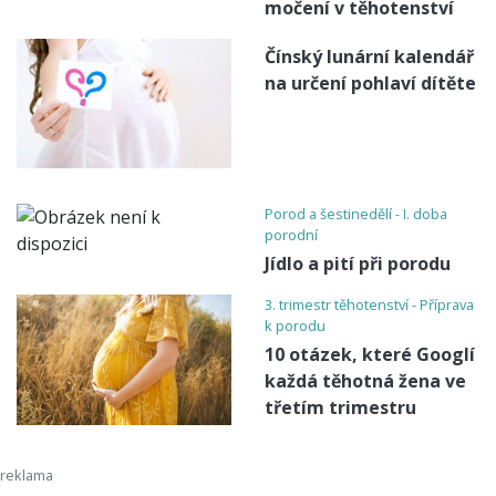
močení v těhotenství
Čínský lunární kalendář
na určení pohlaví dítěte
Porod a šestinedělí - I. doba
porodní
Jídlo a pití při porodu
3. trimestr těhotenství - Příprava
k porodu
10 otázek, které Googlí
každá těhotná žena ve
třetím trimestru