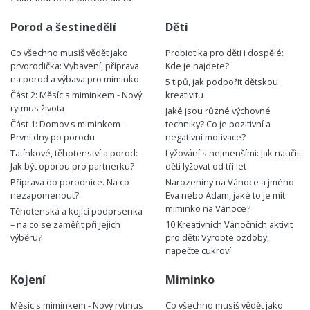
Porod a šestinedělí
Děti
Co všechno musíš vědět jako
Probiotika pro děti i dospělé:
prvorodička: Vybavení, příprava
Kde je najdete?
na porod a výbava pro miminko
5 tipů, jak podpořit dětskou
Část 2: Měsíc s miminkem - Nový
kreativitu
rytmus života
Jaké jsou různé výchovné
Část 1: Domov s miminkem -
techniky? Co je pozitivní a
První dny po porodu
negativní motivace?
Tatínkové, těhotenství a porod:
Lyžování s nejmenšími: Jak naučit
Jak být oporou pro partnerku?
děti lyžovat od tří let
Příprava do porodnice. Na co
Narozeniny na Vánoce a jméno
nezapomenout?
Eva nebo Adam, jaké to je mít
miminko na Vánoce?
Těhotenská a kojící podprsenka
– na co se zaměřit při jejich
10 Kreativních Vánočních aktivit
výběru?
pro děti: Vyrobte ozdoby,
napečte cukroví
Kojení
Miminko
Měsíc s miminkem - Nový rytmus
Co všechno musíš vědět jako