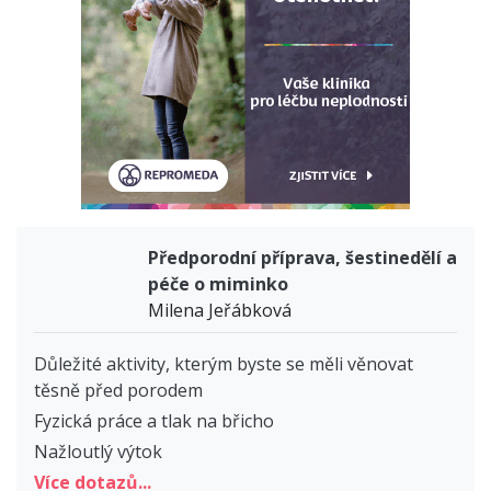
Předporodní příprava, šestinedělí a
péče o miminko
Milena Jeřábková
Důležité aktivity, kterým byste se měli věnovat
těsně před porodem
Fyzická práce a tlak na břicho
Nažloutlý výtok
Více dotazů...