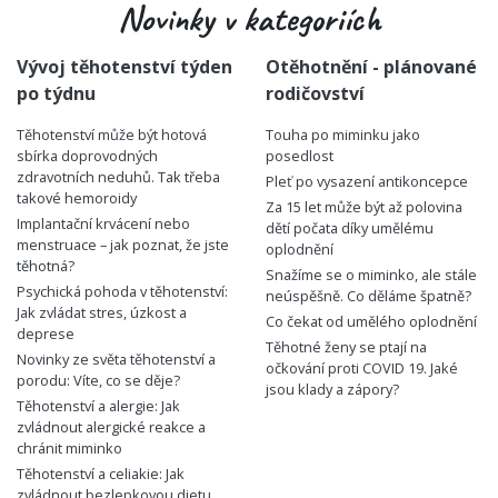
Novinky v kategoriích
Vývoj těhotenství týden
Otěhotnění - plánované
po týdnu
rodičovství
Těhotenství může být hotová
Touha po miminku jako
sbírka doprovodných
posedlost
zdravotních neduhů. Tak třeba
Pleť po vysazení antikoncepce
takové hemoroidy
Za 15 let může být až polovina
Implantační krvácení nebo
dětí počata díky umělému
menstruace – jak poznat, že jste
oplodnění
těhotná?
Snažíme se o miminko, ale stále
Psychická pohoda v těhotenství:
neúspěšně. Co děláme špatně?
Jak zvládat stres, úzkost a
Co čekat od umělého oplodnění
deprese
Těhotné ženy se ptají na
Novinky ze světa těhotenství a
očkování proti COVID 19. Jaké
porodu: Víte, co se děje?
jsou klady a zápory?
Těhotenství a alergie: Jak
zvládnout alergické reakce a
chránit miminko
Těhotenství a celiakie: Jak
zvládnout bezlepkovou dietu