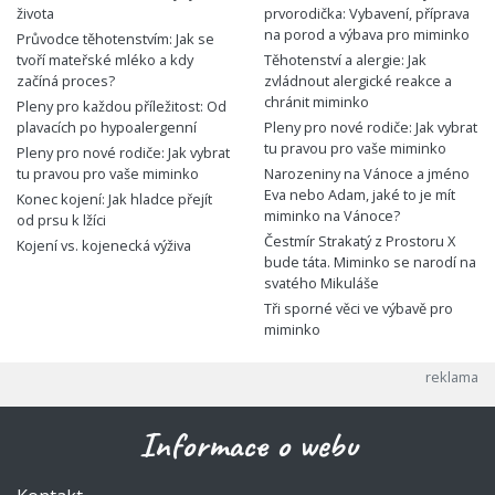
života
prvorodička: Vybavení, příprava
na porod a výbava pro miminko
Průvodce těhotenstvím: Jak se
tvoří mateřské mléko a kdy
Těhotenství a alergie: Jak
začíná proces?
zvládnout alergické reakce a
chránit miminko
Pleny pro každou příležitost: Od
plavacích po hypoalergenní
Pleny pro nové rodiče: Jak vybrat
tu pravou pro vaše miminko
Pleny pro nové rodiče: Jak vybrat
tu pravou pro vaše miminko
Narozeniny na Vánoce a jméno
Eva nebo Adam, jaké to je mít
Konec kojení: Jak hladce přejít
miminko na Vánoce?
od prsu k lžíci
Čestmír Strakatý z Prostoru X
Kojení vs. kojenecká výživa
bude táta. Miminko se narodí na
svatého Mikuláše
Tři sporné věci ve výbavě pro
miminko
Informace o webu