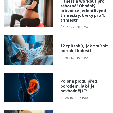
Fitness a workout pro
těhotné! Obsáhlý
průvodce jednotlivými
trimestry: Cviky pro 1.
trimestr
Út 07.07.2020 08:52
12 způsobů, jak zmírnit
porodní bolesti
Út 26.11.2019 20:55
Poloha plodu před
porodem. Jaká je
nevhodnější?
Po 28.10.2019 19:09