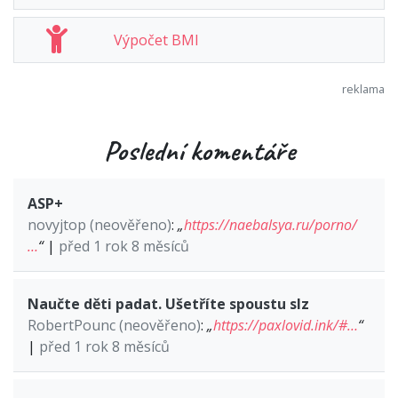
Výpočet BMI
Poslední komentáře
ASP+
novyjtop (neověřeno)
:
„
https://naebalsya.ru/porno/
…
“
|
před 1 rok 8 měsíců
Naučte děti padat. Ušetříte spoustu slz
RobertPounc (neověřeno)
:
„
https://paxlovid.ink/#…
“
|
před 1 rok 8 měsíců