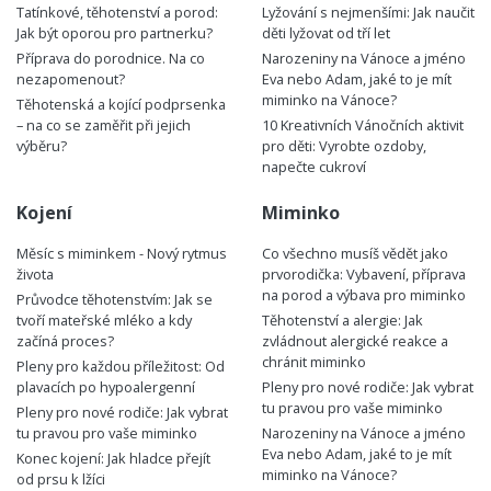
Tatínkové, těhotenství a porod:
Lyžování s nejmenšími: Jak naučit
Jak být oporou pro partnerku?
děti lyžovat od tří let
Příprava do porodnice. Na co
Narozeniny na Vánoce a jméno
nezapomenout?
Eva nebo Adam, jaké to je mít
miminko na Vánoce?
Těhotenská a kojící podprsenka
– na co se zaměřit při jejich
10 Kreativních Vánočních aktivit
výběru?
pro děti: Vyrobte ozdoby,
napečte cukroví
Kojení
Miminko
Měsíc s miminkem - Nový rytmus
Co všechno musíš vědět jako
života
prvorodička: Vybavení, příprava
na porod a výbava pro miminko
Průvodce těhotenstvím: Jak se
tvoří mateřské mléko a kdy
Těhotenství a alergie: Jak
začíná proces?
zvládnout alergické reakce a
chránit miminko
Pleny pro každou příležitost: Od
plavacích po hypoalergenní
Pleny pro nové rodiče: Jak vybrat
tu pravou pro vaše miminko
Pleny pro nové rodiče: Jak vybrat
tu pravou pro vaše miminko
Narozeniny na Vánoce a jméno
Eva nebo Adam, jaké to je mít
Konec kojení: Jak hladce přejít
miminko na Vánoce?
od prsu k lžíci