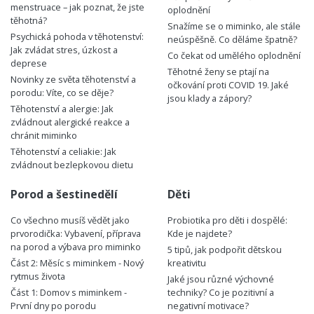
menstruace – jak poznat, že jste
oplodnění
těhotná?
Snažíme se o miminko, ale stále
Psychická pohoda v těhotenství:
neúspěšně. Co děláme špatně?
Jak zvládat stres, úzkost a
Co čekat od umělého oplodnění
deprese
Těhotné ženy se ptají na
Novinky ze světa těhotenství a
očkování proti COVID 19. Jaké
porodu: Víte, co se děje?
jsou klady a zápory?
Těhotenství a alergie: Jak
zvládnout alergické reakce a
chránit miminko
Těhotenství a celiakie: Jak
zvládnout bezlepkovou dietu
Porod a šestinedělí
Děti
Co všechno musíš vědět jako
Probiotika pro děti i dospělé:
prvorodička: Vybavení, příprava
Kde je najdete?
na porod a výbava pro miminko
5 tipů, jak podpořit dětskou
Část 2: Měsíc s miminkem - Nový
kreativitu
rytmus života
Jaké jsou různé výchovné
Část 1: Domov s miminkem -
techniky? Co je pozitivní a
První dny po porodu
negativní motivace?