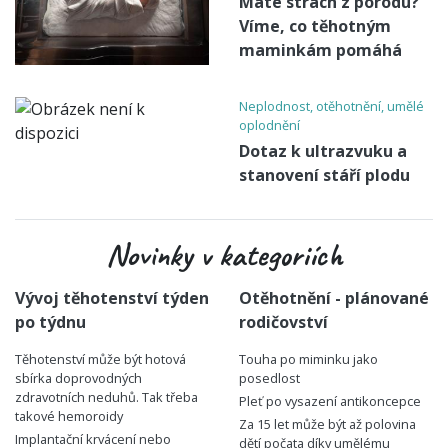
Máte strach z porodu?
Víme, co těhotným
maminkám pomáhá
Neplodnost, otěhotnění, umělé
oplodnění
Dotaz k ultrazvuku a
stanovení stáří plodu
Novinky v kategoriích
Vývoj těhotenství týden
Otěhotnění - plánované
po týdnu
rodičovství
Těhotenství může být hotová
Touha po miminku jako
sbírka doprovodných
posedlost
zdravotních neduhů. Tak třeba
Pleť po vysazení antikoncepce
takové hemoroidy
Za 15 let může být až polovina
Implantační krvácení nebo
dětí počata díky umělému