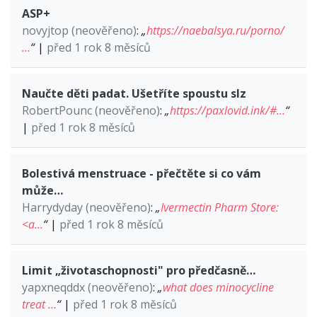
ASP+
novyjtop (neověřeno)
:
„
https://naebalsya.ru/porno/
…
“
|
před 1 rok 8 měsíců
Naučte děti padat. Ušetříte spoustu slz
RobertPounc (neověřeno)
:
„
https://paxlovid.ink/#…
“
|
před 1 rok 8 měsíců
Bolestivá menstruace - přečtěte si co vám
může…
Harrydyday (neověřeno)
:
„
Ivermectin Pharm Store:
<a…
“
|
před 1 rok 8 měsíců
Limit „životaschopnosti" pro předčasně…
yapxneqddx (neověřeno)
:
„
what does minocycline
treat …
“
|
před 1 rok 8 měsíců