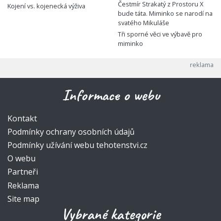
Čestmír Strakatý z Prostoru X
Kojení vs. kojenecká výživa
bude táta. Miminko se narodí na
svatého Mikuláše
Tři sporné věci ve výbavě pro
miminko
Informace o webu
Kontakt
Podmínky ochrany osobních údajů
Podmínky užívání webu tehotenstvi.cz
O webu
Partneři
Reklama
Site map
Vybrané kategorie