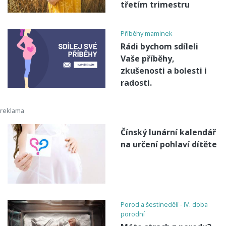
třetím trimestru
Příběhy maminek
Rádi bychom sdíleli
Vaše příběhy,
zkušenosti a bolesti i
radosti.
Čínský lunární kalendář
na určení pohlaví dítěte
Porod a šestinedělí - IV. doba
porodní