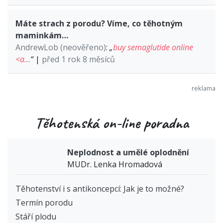
Máte strach z porodu? Víme, co těhotným
maminkám…
AndrewLob (neověřeno)
:
„
buy semaglutide online
<a…
“
|
před 1 rok 8 měsíců
Těhotenská on-line poradna
Neplodnost a umělé oplodnění
MUDr. Lenka Hromadová
Těhotenství i s antikoncepcí: Jak je to možné?
Termín porodu
Stáří plodu