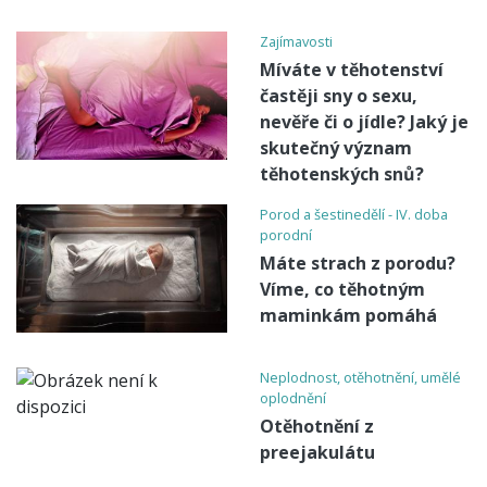
Zajímavosti
Míváte v těhotenství
častěji sny o sexu,
nevěře či o jídle? Jaký je
skutečný význam
těhotenských snů?
Porod a šestinedělí - IV. doba
porodní
Máte strach z porodu?
Víme, co těhotným
maminkám pomáhá
Neplodnost, otěhotnění, umělé
oplodnění
Otěhotnění z
preejakulátu