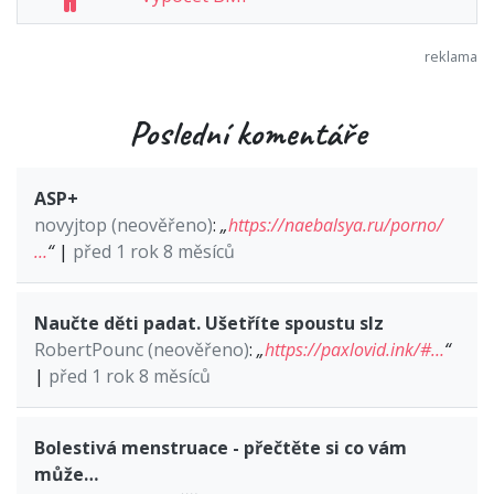
Poslední komentáře
ASP+
novyjtop (neověřeno)
:
„
https://naebalsya.ru/porno/
…
“
|
před 1 rok 8 měsíců
Naučte děti padat. Ušetříte spoustu slz
RobertPounc (neověřeno)
:
„
https://paxlovid.ink/#…
“
|
před 1 rok 8 měsíců
Bolestivá menstruace - přečtěte si co vám
může…