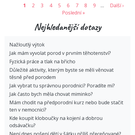
1
2
3
4
5
6
7
8
9
…
Další ›
Poslední »
Nejhledanější dotazy
Nažloutlý výtok
Jak mám vyvolat porod v prvním těhotenství?
Fyzická práce a tlak na břicho
Důležité aktivity, kterým byste se měli věnovat
těsně před porodem
Jak vybrat tu správnou porodnici? Poradíte mi?
Jak často bych měla chovat miminko?
Mám chodit na předporodní kurz nebo bude stačit
ten v nemocnici?
Kde koupit kloboučky na kojení a dobrou
odsávačku?
Není dnes nošení dětí v šátku příliš přeceňované?