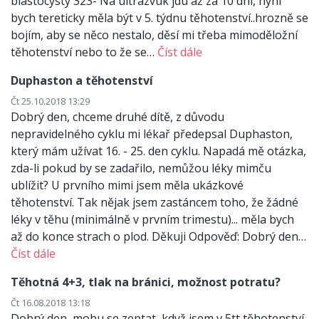
blastocysty 323- Na ultrazvuk jdu až za 10 dní, nyní
bych tereticky měla být v 5. týdnu těhotenství..hrozně se
bojím, aby se něco nestalo, děsí mi třeba mimoděložní
těhotenství nebo to že se…
Číst dále
Duphaston a těhotenství
Čt 25.10.2018 13:29
Dobrý den, chceme druhé dítě, z důvodu
nepravidelného cyklu mi lékař předepsal Duphaston,
který mám užívat 16. - 25. den cyklu. Napadá mě otázka,
zda-li pokud by se zadařilo, nemůžou léky mimču
ublížit? U prvního mimi jsem měla ukázkové
těhotenství. Tak nějak jsem zastáncem toho, že žádné
léky v těhu (minimálně v prvním trimestu)... měla bych
až do konce strach o plod. Děkuji Odpověď: Dobrý den…
Číst dále
Těhotná 4+3, tlak na bránici, možnost potratu?
Čt 16.08.2018 13:18
Dobrý den, mohu se zeptat, když jsem v 5tt těhotenství,