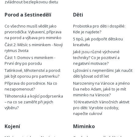
zvládnout bezlepkovou dietu
Porod a šestinedělí
Děti
Co všechno musíš vědět jako
Probiotika pro děti i dospělé:
prvorodička: Vybavení, příprava
Kde je najdete?
na porod a výbava pro miminko
5 tipů, jak podpořit dětskou
Část 2: Měsíc s miminkem - Nový
kreativitu
rytmus života
Jaké jsou různé výchovné
Část 1: Domov s miminkem -
techniky? Co je pozitivní a
První dny po porodu
negativní motivace?
Tatínkové, těhotenství a porod:
Lyžování s nejmenšími: Jak naučit
Jak být oporou pro partnerku?
děti lyžovat od tří let
Příprava do porodnice. Na co
Narozeniny na Vánoce a jméno
nezapomenout?
Eva nebo Adam, jaké to je mít
miminko na Vánoce?
Těhotenská a kojící podprsenka
– na co se zaměřit při jejich
10 Kreativních Vánočních aktivit
výběru?
pro děti: Vyrobte ozdoby,
napečte cukroví
Kojení
Miminko