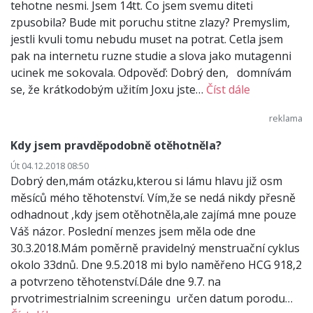
tehotne nesmi. Jsem 14tt. Co jsem svemu diteti
zpusobila? Bude mit poruchu stitne zlazy? Premyslim,
jestli kvuli tomu nebudu muset na potrat. Cetla jsem
pak na internetu ruzne studie a slova jako mutagenni
ucinek me sokovala. Odpověď: Dobrý den, domnívám
se, že krátkodobým užitím Joxu jste…
Číst dále
Kdy jsem pravděpodobně otěhotněla?
Út 04.12.2018 08:50
Dobrý den,mám otázku,kterou si lámu hlavu již osm
měsíců mého těhotenství. Vím,že se nedá nikdy přesně
odhadnout ,kdy jsem otěhotněla,ale zajímá mne pouze
Váš názor. Poslední menzes jsem měla ode dne
30.3.2018.Mám poměrně pravidelný menstruační cyklus
okolo 33dnů. Dne 9.5.2018 mi bylo naměřeno HCG 918,2
a potvrzeno těhotenství.Dále dne 9.7. na
prvotrimestrialnim screeningu určen datum porodu…