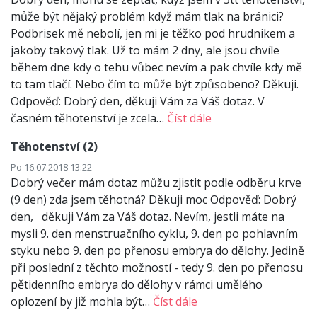
může být nějaký problém když mám tlak na bránici?
Podbrisek mě nebolí, jen mi je těžko pod hrudnikem a
jakoby takový tlak. Už to mám 2 dny, ale jsou chvíle
během dne kdy o tehu vůbec nevím a pak chvíle kdy mě
to tam tlačí. Nebo čím to může být způsobeno? Děkuji.
Odpověď: Dobrý den, děkuji Vám za Váš dotaz. V
časném těhotenství je zcela…
Číst dále
Těhotenství (2)
Po 16.07.2018 13:22
Dobrý večer mám dotaz můžu zjistit podle odběru krve
(9 den) zda jsem těhotná? Děkuji moc Odpověď: Dobrý
den, děkuji Vám za Váš dotaz. Nevím, jestli máte na
mysli 9. den menstruačního cyklu, 9. den po pohlavním
styku nebo 9. den po přenosu embrya do dělohy. Jedině
při poslední z těchto možností - tedy 9. den po přenosu
pětidenního embrya do dělohy v rámci umělého
oplození by již mohla být…
Číst dále