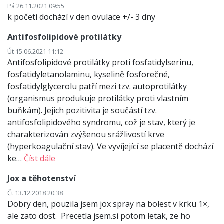
Pá 26.11.2021 09:55
k početí dochází v den ovulace +/- 3 dny
Antifosfolipidové protilátky
Út 15.06.2021 11:12
Antifosfolipidové protilátky proti fosfatidylserinu,
fosfatidyletanolaminu, kyselině fosforečné,
fosfatidylglycerolu patří mezi tzv. autoprotilátky
(organismus produkuje protilátky proti vlastním
buňkám). Jejich pozitivita je součástí tzv.
antifosfolipidového syndromu, což je stav, který je
charakterizován zvýšenou srážlivostí krve
(hyperkoagulační stav). Ve vyvíjející se placentě dochází
ke…
Číst dále
Jox a těhotenství
Čt 13.12.2018 20:38
Dobry den, pouzila jsem jox spray na bolest v krku 1×,
ale zato dost. Precetla jsem.si potom letak, ze ho