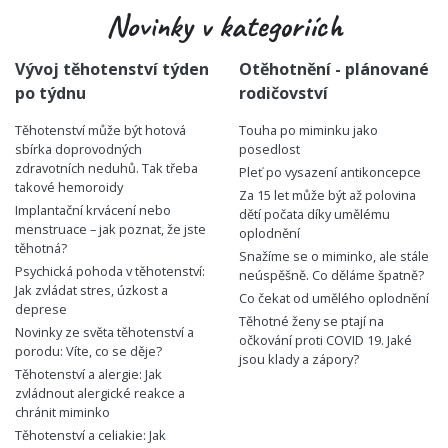
Novinky v kategoriích
Vývoj těhotenství týden
Otěhotnění - plánované
po týdnu
rodičovství
Těhotenství může být hotová
Touha po miminku jako
sbírka doprovodných
posedlost
zdravotních neduhů. Tak třeba
Pleť po vysazení antikoncepce
takové hemoroidy
Za 15 let může být až polovina
Implantační krvácení nebo
dětí počata díky umělému
menstruace – jak poznat, že jste
oplodnění
těhotná?
Snažíme se o miminko, ale stále
Psychická pohoda v těhotenství:
neúspěšně. Co děláme špatně?
Jak zvládat stres, úzkost a
Co čekat od umělého oplodnění
deprese
Těhotné ženy se ptají na
Novinky ze světa těhotenství a
očkování proti COVID 19. Jaké
porodu: Víte, co se děje?
jsou klady a zápory?
Těhotenství a alergie: Jak
zvládnout alergické reakce a
chránit miminko
Těhotenství a celiakie: Jak