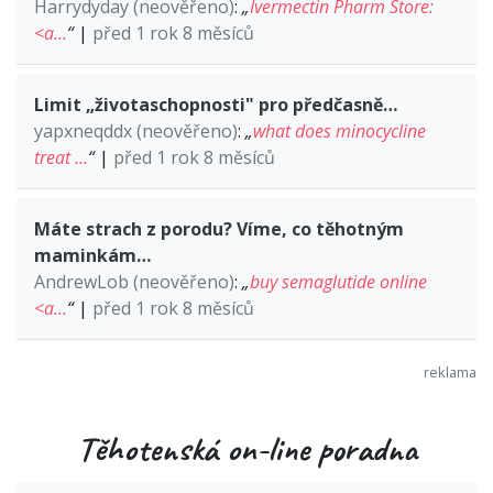
Harrydyday (neověřeno)
:
„
Ivermectin Pharm Store:
<a…
“
|
před 1 rok 8 měsíců
Limit „životaschopnosti" pro předčasně…
yapxneqddx (neověřeno)
:
„
what does minocycline
treat …
“
|
před 1 rok 8 měsíců
Máte strach z porodu? Víme, co těhotným
maminkám…
AndrewLob (neověřeno)
:
„
buy semaglutide online
<a…
“
|
před 1 rok 8 měsíců
Těhotenská on-line poradna