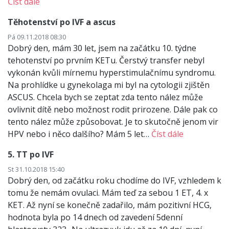
Číst dále
Těhotenství po IVF a ascus
Pá 09.11.2018 08:30
Dobrý den, mám 30 let, jsem na začátku 10. týdne
tehotenství po prvním KETu. Čerstvý transfer nebyl
vykonán kvůli mírnemu hyperstimulačnímu syndromu.
Na prohlídke u gynekolaga mi byl na cytologii zjištěn
ASCUS. Chcela bych se zeptat zda tento nález může
ovlivnit dítě nebo možnost rodit prirozene. Dále pak co
tento nález může způsobovat. Je to skutočně jenom vir
HPV nebo i něco dalšího? Mám 5 let…
Číst dále
5. TT po IVF
St 31.10.2018 15:40
Dobrý den, od začátku roku chodíme do IVF, vzhledem k
tomu že nemám ovulaci. Mám teď za sebou 1 ET, 4. x
KET. Až nyní se konečně zadařilo, mám pozitivní HCG,
hodnota byla po 14 dnech od zavedení 5denní