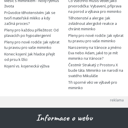
Měsíc s miminkem - Nový rytmus
Co všechno musíš vědět jako
života
prvorodička: Vybavení, příprava
na porod a výbava pro miminko
Průvodce těhotenstvím: Jak se
tvoří mateřské mléko a kdy
Těhotenství a alergie: Jak
začíná proces?
zvládnout alergické reakce a
chránit miminko
Pleny pro každou příležitost: Od
plavacích po hypoalergenní
Pleny pro nové rodiče: Jak vybrat
tu pravou pro vaše miminko
Pleny pro nové rodiče: Jak vybrat
tu pravou pro vaše miminko
Narozeniny na Vánoce a jméno
Eva nebo Adam, jaké to je mít
Konec kojení: Jak hladce přejít
miminko na Vánoce?
od prsu k lžíci
Čestmír Strakatý z Prostoru X
Kojení vs. kojenecká výživa
bude táta. Miminko se narodí na
svatého Mikuláše
Tři sporné věci ve výbavě pro
miminko
Informace o webu