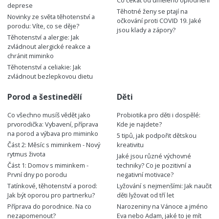
Co čekat od umělého oplodnění
deprese
Těhotné ženy se ptají na
Novinky ze světa těhotenství a
očkování proti COVID 19. Jaké
porodu: Víte, co se děje?
jsou klady a zápory?
Těhotenství a alergie: Jak
zvládnout alergické reakce a
chránit miminko
Těhotenství a celiakie: Jak
zvládnout bezlepkovou dietu
Porod a šestinedělí
Děti
Co všechno musíš vědět jako
Probiotika pro děti i dospělé:
prvorodička: Vybavení, příprava
Kde je najdete?
na porod a výbava pro miminko
5 tipů, jak podpořit dětskou
Část 2: Měsíc s miminkem - Nový
kreativitu
rytmus života
Jaké jsou různé výchovné
Část 1: Domov s miminkem -
techniky? Co je pozitivní a
První dny po porodu
negativní motivace?
Tatínkové, těhotenství a porod:
Lyžování s nejmenšími: Jak naučit
Jak být oporou pro partnerku?
děti lyžovat od tří let
Příprava do porodnice. Na co
Narozeniny na Vánoce a jméno
nezapomenout?
Eva nebo Adam, jaké to je mít