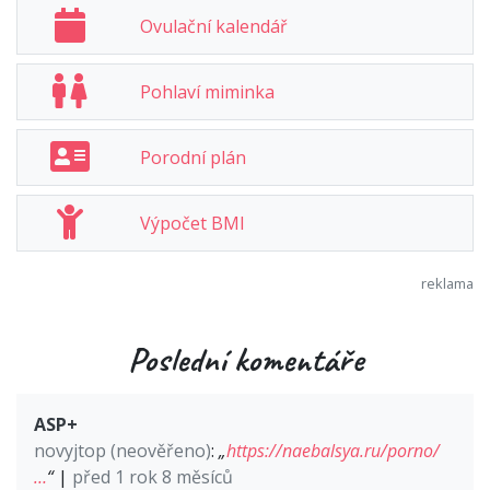
Ovulační kalendář
Pohlaví miminka
Porodní plán
Výpočet BMI
Poslední komentáře
ASP+
novyjtop (neověřeno)
:
„
https://naebalsya.ru/porno/
…
“
|
před 1 rok 8 měsíců