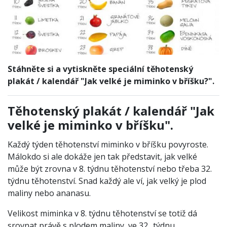
Stáhněte si a vytiskněte speciální těhotenský
plakát / kalendář "Jak velké je miminko v bříšku?".
Těhotenský plakát / kalendář "Jak
velké je miminko v bříšku".
Každý týden těhotenství miminko v bříšku povyroste.
Málokdo si ale dokáže jen tak představit, jak velké
může být zrovna v 8. týdnu těhotenství nebo třeba 32.
týdnu těhotenství. Snad každý ale ví, jak velký je plod
maliny nebo ananasu.
Velikost miminka v 8. týdnu těhotenství se totiž dá
srovnat právě s plodem maliny, ve 32.. týdnu