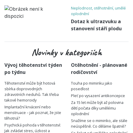
Neplodnost, otěhotnění, umělé
oplodnění
Dotaz k ultrazvuku a
stanovení stáří plodu
Novinky v kategoriích
Vývoj těhotenství týden
Otěhotnění - plánované
po týdnu
rodičovství
Těhotenství může být hotová
Touha po miminku jako
sbírka doprovodných
posedlost
zdravotních neduhů. Tak třeba
Pleť po vysazení antikoncepce
takové hemoroidy
Za 15 let může být až polovina
Implantační krvácení nebo
dětí počata díky umělému
menstruace – jak poznat, že jste
oplodnění
těhotná?
Snažíme se o miminko, ale stále
Psychická pohoda v těhotenství:
neúspěšně. Co děláme špatně?
Jak zvládat stres, úzkost a