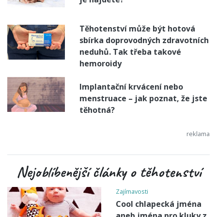
Těhotenství může být hotová
sbírka doprovodných zdravotních
neduhů. Tak třeba takové
hemoroidy
Implantační krvácení nebo
menstruace – jak poznat, že jste
těhotná?
Nejoblíbenější články o těhotenství
Zajímavosti
Cool chlapecká jména
aneb jména pro kluky z