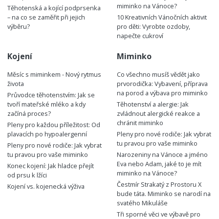
miminko na Vánoce?
Těhotenská a kojící podprsenka
– na co se zaměřit při jejich
10 Kreativních Vánočních aktivit
výběru?
pro děti: Vyrobte ozdoby,
napečte cukroví
Kojení
Miminko
Měsíc s miminkem - Nový rytmus
Co všechno musíš vědět jako
života
prvorodička: Vybavení, příprava
na porod a výbava pro miminko
Průvodce těhotenstvím: Jak se
tvoří mateřské mléko a kdy
Těhotenství a alergie: Jak
začíná proces?
zvládnout alergické reakce a
chránit miminko
Pleny pro každou příležitost: Od
plavacích po hypoalergenní
Pleny pro nové rodiče: Jak vybrat
tu pravou pro vaše miminko
Pleny pro nové rodiče: Jak vybrat
tu pravou pro vaše miminko
Narozeniny na Vánoce a jméno
Eva nebo Adam, jaké to je mít
Konec kojení: Jak hladce přejít
miminko na Vánoce?
od prsu k lžíci
Čestmír Strakatý z Prostoru X
Kojení vs. kojenecká výživa
bude táta. Miminko se narodí na
svatého Mikuláše
Tři sporné věci ve výbavě pro