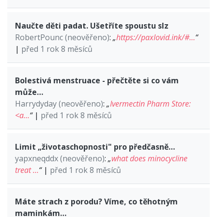
Naučte děti padat. Ušetříte spoustu slz
RobertPounc (neověřeno)
:
„
https://paxlovid.ink/#…
“
|
před 1 rok 8 měsíců
Bolestivá menstruace - přečtěte si co vám
může…
Harrydyday (neověřeno)
:
„
Ivermectin Pharm Store:
<a…
“
|
před 1 rok 8 měsíců
Limit „životaschopnosti" pro předčasně…
yapxneqddx (neověřeno)
:
„
what does minocycline
treat …
“
|
před 1 rok 8 měsíců
Máte strach z porodu? Víme, co těhotným
maminkám…