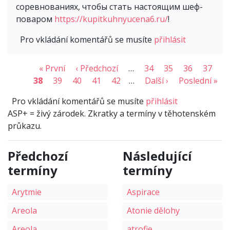
соревнованиях, чтобы стать настоящим шеф-
поваром
https://kupitkuhnyucena6.ru/
!
Pro vkládání komentářů se musíte
přihlásit
« První
‹ Předchozí
…
34
35
36
37
38
39
40
41
42
…
Další ›
Poslední »
Pro vkládání komentářů se musíte
přihlásit
ASP+ = živý zárodek. Zkratky a termíny v těhotenském
průkazu.
Předchozí
Následující
termíny
termíny
Arytmie
Aspirace
Areola
Atonie dělohy
Areola
atrofie