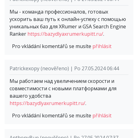
Мы - команда профессионалов, готовых
ускорить ваш путь к онлайн-успеху с помощью
уникальных баз для XRumer и GSA Search Engine
Ranker
https://bazydlyaxrumerkupitt.ru/
.
Pro vkládání komentářů se musíte
přihlásit
Patrickexopy (neověřeno) | Po 27.05.2024 06:44
Мы работаем над увеличением скорости и
совместимости с новыми платформами для
вашего удобства
https://bazydlyaxrumerkupitt.ru/
.
Pro vkládání komentářů se musíte
přihlásit
AnthonyBup (neověřeno) | Po 27.05.2024 07:37