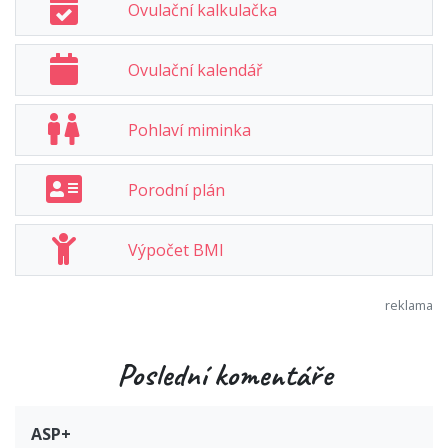
Ovulační kalkulačka
Ovulační kalendář
Pohlaví miminka
Porodní plán
Výpočet BMI
Poslední komentáře
ASP+