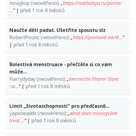
novyjtop (neověřeno)
:
„
https://naebalsya.ru/porno/
…
“
|
před 1 rok 8 měsíců
Naučte děti padat. Ušetříte spoustu slz
RobertPounc (neověřeno)
:
„
https://paxlovid.ink/#…
“
|
před 1 rok 8 měsíců
Bolestivá menstruace - přečtěte si co vám
může…
Harrydyday (neověřeno)
:
„
Ivermectin Pharm Store:
<a…
“
|
před 1 rok 8 měsíců
Limit „životaschopnosti" pro předčasně…
yapxneqddx (neověřeno)
:
„
what does minocycline
treat …
“
|
před 1 rok 8 měsíců