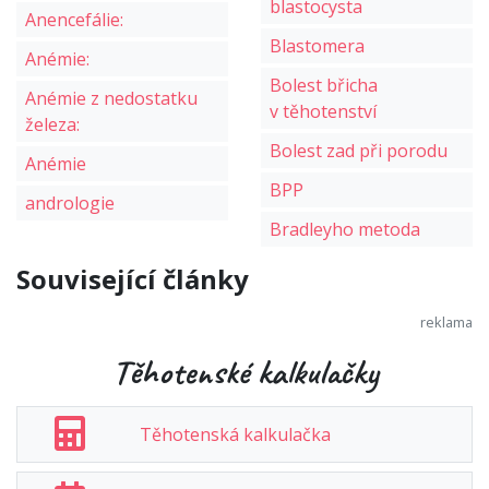
blastocysta
Anencefálie:
Blastomera
Anémie:
Bolest břicha
Anémie z nedostatku
v těhotenství
železa:
Bolest zad při porodu
Anémie
BPP
andrologie
Bradleyho metoda
Související články
Těhotenské kalkulačky
Těhotenská kalkulačka