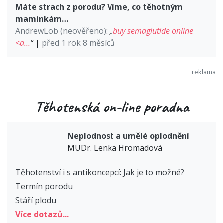
Máte strach z porodu? Víme, co těhotným
maminkám…
AndrewLob (neověřeno)
:
„
buy semaglutide online
<a…
“
|
před 1 rok 8 měsíců
Těhotenská on-line poradna
Neplodnost a umělé oplodnění
MUDr. Lenka Hromadová
Těhotenství i s antikoncepcí: Jak je to možné?
Termín porodu
Stáří plodu
Více dotazů...