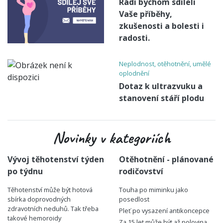
Rádi bychom sdíleli
Vaše příběhy,
zkušenosti a bolesti i
radosti.
Neplodnost, otěhotnění, umělé
oplodnění
Dotaz k ultrazvuku a
stanovení stáří plodu
Novinky v kategoriích
Vývoj těhotenství týden
Otěhotnění - plánované
po týdnu
rodičovství
Těhotenství může být hotová
Touha po miminku jako
sbírka doprovodných
posedlost
zdravotních neduhů. Tak třeba
Pleť po vysazení antikoncepce
takové hemoroidy
Za 15 let může být až polovina