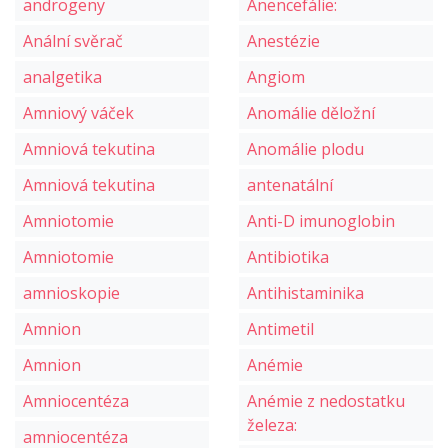
androgeny
Anencefálie:
Anální svěrač
Anestézie
analgetika
Angiom
Amniový váček
Anomálie děložní
Amniová tekutina
Anomálie plodu
Amniová tekutina
antenatální
Amniotomie
Anti-D imunoglobin
Amniotomie
Antibiotika
amnioskopie
Antihistaminika
Amnion
Antimetil
Amnion
Anémie
Amniocentéza
Anémie z nedostatku
železa:
amniocentéza