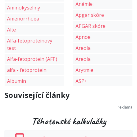
Anémie:
Aminokyseliny
Apgar skóre
Amenorrhoea
APGAR skóre
Alte
Apnoe
Alfa-fetoproteinový
test
Areola
Alfa-fetoprotein (AFP)
Areola
alfa - fetoprotein
Arytmie
Albumin
ASP+
Související články
Těhotenské kalkulačky