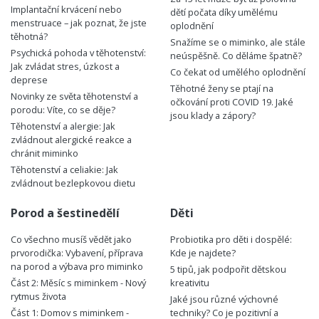
Implantační krvácení nebo
dětí počata díky umělému
menstruace – jak poznat, že jste
oplodnění
těhotná?
Snažíme se o miminko, ale stále
Psychická pohoda v těhotenství:
neúspěšně. Co děláme špatně?
Jak zvládat stres, úzkost a
Co čekat od umělého oplodnění
deprese
Těhotné ženy se ptají na
Novinky ze světa těhotenství a
očkování proti COVID 19. Jaké
porodu: Víte, co se děje?
jsou klady a zápory?
Těhotenství a alergie: Jak
zvládnout alergické reakce a
chránit miminko
Těhotenství a celiakie: Jak
zvládnout bezlepkovou dietu
Porod a šestinedělí
Děti
Co všechno musíš vědět jako
Probiotika pro děti i dospělé:
prvorodička: Vybavení, příprava
Kde je najdete?
na porod a výbava pro miminko
5 tipů, jak podpořit dětskou
Část 2: Měsíc s miminkem - Nový
kreativitu
rytmus života
Jaké jsou různé výchovné
Část 1: Domov s miminkem -
techniky? Co je pozitivní a