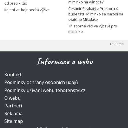
miminko na Vánoce?
od prsu k lžíci
Čestmír Strakatý z Prostoru X
Kojení vs. kojenecká výživa
bude táta. Miminko se narodí na
svatého Mikuláše
Tři sporné věci ve výbavě pro
miminko
Informace o webu
Kontakt
Podmínky ochrany osobních údajů
Podmínky užívání webu tehotenstvi.cz
O webu
Partneři
Reklama
Site map