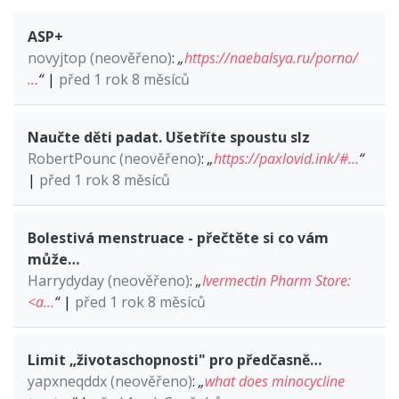
ASP+
novyjtop (neověřeno)
:
„
https://naebalsya.ru/porno/
…
“
|
před 1 rok 8 měsíců
Naučte děti padat. Ušetříte spoustu slz
RobertPounc (neověřeno)
:
„
https://paxlovid.ink/#…
“
|
před 1 rok 8 měsíců
Bolestivá menstruace - přečtěte si co vám
může…
Harrydyday (neověřeno)
:
„
Ivermectin Pharm Store:
<a…
“
|
před 1 rok 8 měsíců
Limit „životaschopnosti" pro předčasně…
yapxneqddx (neověřeno)
:
„
what does minocycline