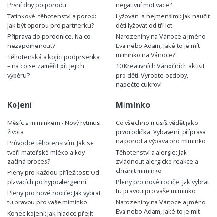
První dny po porodu
negativní motivace?
Tatínkové, těhotenství a porod:
Lyžování s nejmenšími: Jak naučit
Jak být oporou pro partnerku?
děti lyžovat od tří let
Příprava do porodnice. Na co
Narozeniny na Vánoce a jméno
nezapomenout?
Eva nebo Adam, jaké to je mít
miminko na Vánoce?
Těhotenská a kojící podprsenka
– na co se zaměřit při jejich
10 Kreativních Vánočních aktivit
výběru?
pro děti: Vyrobte ozdoby,
napečte cukroví
Kojení
Miminko
Měsíc s miminkem - Nový rytmus
Co všechno musíš vědět jako
života
prvorodička: Vybavení, příprava
na porod a výbava pro miminko
Průvodce těhotenstvím: Jak se
tvoří mateřské mléko a kdy
Těhotenství a alergie: Jak
začíná proces?
zvládnout alergické reakce a
chránit miminko
Pleny pro každou příležitost: Od
plavacích po hypoalergenní
Pleny pro nové rodiče: Jak vybrat
tu pravou pro vaše miminko
Pleny pro nové rodiče: Jak vybrat
tu pravou pro vaše miminko
Narozeniny na Vánoce a jméno
Eva nebo Adam, jaké to je mít
Konec kojení: Jak hladce přejít