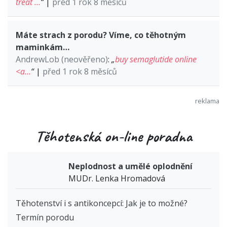
treat …
“
|
před 1 rok 8 měsíců
Máte strach z porodu? Víme, co těhotným
maminkám…
AndrewLob (neověřeno)
:
„
buy semaglutide online
<a…
“
|
před 1 rok 8 měsíců
Těhotenská on-line poradna
Neplodnost a umělé oplodnění
MUDr. Lenka Hromadová
Těhotenství i s antikoncepcí: Jak je to možné?
Termín porodu