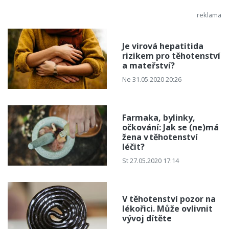
Je virová hepatitida
rizikem pro těhotenství
a mateřství?
Ne 31.05.2020 20:26
Farmaka, bylinky,
očkování: Jak se (ne)má
žena v těhotenství
léčit?
St 27.05.2020 17:14
V těhotenství pozor na
lékořici. Může ovlivnit
vývoj dítěte