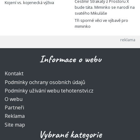
Čestmír Strakatý z Prostoru X
Kojení vs. kojenecká výživa
bude táta. Miminko se narodí na
svatého Mikuláše
Tři sporné věci ve výbavě pro
miminko
Informace o webu
Kontakt
Podmínky ochrany osobních údajů
Podmínky užívání webu tehotenstvi.cz
O webu
Partneři
Reklama
Site map
Vybrané kategorie