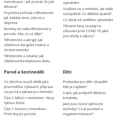
menstruace – jak poznat, že jste
oplodnění
těhotná?
Snažíme se o miminko, ale stále
Psychická pohoda v těhotenství:
neúspěšně. Co děláme špatně?
Jak zvládat stres, úzkost a
Co čekat od umělého oplodnění
deprese
Těhotné ženy se ptají na
Novinky ze světa těhotenství a
očkování proti COVID 19. Jaké
porodu: Víte, co se děje?
jsou klady a zápory?
Těhotenství a alergie: Jak
zvládnout alergické reakce a
chránit miminko
Těhotenství a celiakie: Jak
zvládnout bezlepkovou dietu
Porod a šestinedělí
Děti
Co všechno musíš vědět jako
Probiotika pro děti i dospělé:
prvorodička: Vybavení, příprava
Kde je najdete?
na porod a výbava pro miminko
5 tipů, jak podpořit dětskou
Část 2: Měsíc s miminkem - Nový
kreativitu
rytmus života
Jaké jsou různé výchovné
Část 1: Domov s miminkem -
techniky? Co je pozitivní a
První dny po porodu
negativní motivace?