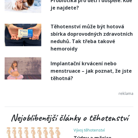
Probiotika pro děti i dospělé: Kde
je najdete?
Těhotenství může být hotová
sbírka doprovodných zdravotních
neduhů. Tak třeba takové
hemoroidy
Implantační krvácení nebo
menstruace – jak poznat, že jste
těhotná?
Nejoblíbenější články o těhotenství
Vývoj těhotenství
Týdny a měsíce