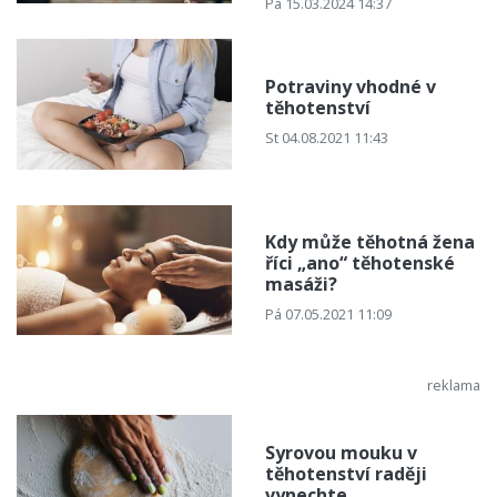
Pá 15.03.2024 14:37
Potraviny vhodné v
těhotenství
St 04.08.2021 11:43
Kdy může těhotná žena
říci „ano“ těhotenské
masáži?
Pá 07.05.2021 11:09
Syrovou mouku v
těhotenství raději
vynechte