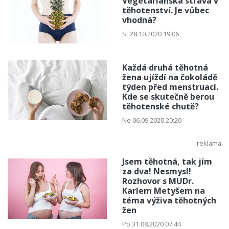
Vegetariánská strava v
těhotenství. Je vůbec
vhodná?
St 28.10.2020 19:06
Každá druhá těhotná
žena ujíždí na čokoládě
týden před menstruací.
Kde se skutečně berou
těhotenské chutě?
Ne 06.09.2020 20:20
Jsem těhotná, tak jím
za dva! Nesmysl!
Rozhovor s MUDr.
Karlem Metyšem na
téma výživa těhotných
žen
Po 31.08.2020 07:44