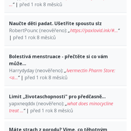
…
“
|
před 1 rok 8 měsíců
Naučte děti padat. Ušetříte spoustu slz
RobertPounc (neověřeno)
:
„
https://paxlovid.ink/#…
“
|
před 1 rok 8 měsíců
Bolestivá menstruace - přečtěte si co vám
může…
Harrydyday (neověřeno)
:
„
Ivermectin Pharm Store:
<a…
“
|
před 1 rok 8 měsíců
Limit „životaschopnosti" pro předčasně…
yapxneqddx (neověřeno)
:
„
what does minocycline
treat …
“
|
před 1 rok 8 měsíců
Máte strach z porodu? Víme, co těhotným