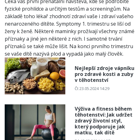
Čeká vás první prenatální návštěva, kde se podrobíte
fyzické prohlídce a určitým testům a screeningům. Na
základě toho lékař zhodnotí zdraví vaše i zdraví vašeho
nenarozeného dítěte. Symptomy 1. trimestru se liší od
ženy k ženě. Některé maminky prožívají všechny známé
příznaky a jiné jen některé z nich. I samotné trvání
příznaků se také může lišit. Na konci prvního trimestru
se vaše dítě nazývá plod a vypadá jako malý člověk.
Nejlepší zdroje vápníku
pro zdravé kosti a zuby
v těhotenství
Čt 23.05.2024 14:29
Výživa a fitness během
těhotenství: Jak udržet
zdravý životní styl,
který podporuje jak
matku, tak dítě