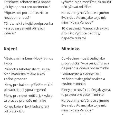
Tatínkové, těhotenství a porod:
Lyžování s nejmenšími: Jak naučit
Jak být oporou pro partnerku?
děti lyžovat od tří let
Příprava do porodnice. Na co
Narozeniny na Vánoce a jméno
nezapomenout?
Eva nebo Adam, jaké to je mít
miminko na Vánoce?
Těhotenská a kojící podprsenka
– na co se zaměřit při jejich
10 Kreativních Vánočních aktivit
výběru?
pro děti: Vyrobte ozdoby,
napečte cukroví
Kojení
Miminko
Měsíc s miminkem - Nový rytmus
Co všechno musíš vědět jako
života
prvorodička: Vybavení, příprava
na porod a výbava pro miminko
Průvodce těhotenstvím: Jak se
tvoří mateřské mléko a kdy
Těhotenství a alergie: Jak
začíná proces?
zvládnout alergické reakce a
chránit miminko
Pleny pro každou příležitost: Od
plavacích po hypoalergenní
Pleny pro nové rodiče: Jak vybrat
tu pravou pro vaše miminko
Pleny pro nové rodiče: Jak vybrat
tu pravou pro vaše miminko
Narozeniny na Vánoce a jméno
Eva nebo Adam, jaké to je mít
Konec kojení: Jak hladce přejít
miminko na Vánoce?
od prsu k lžíci