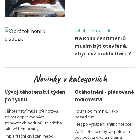
Těhotenská poradna
Na kolik centimetrů
musím být otevřená,
abych už mohla tlačit?
Novinky v kategoriích
Vývoj těhotenství týden
Otěhotnění - plánované
po týdnu
rodičovství
Těhotenství může být hotová
Touha po miminku jako
sbírka doprovodných
posedlost
zdravotních neduhů. Tak třeba
Pleť po vysazení antikoncepce
takové hemoroidy
Za 15 let může být až polovina
Implantační krvácení nebo
dětí počata díky umělému