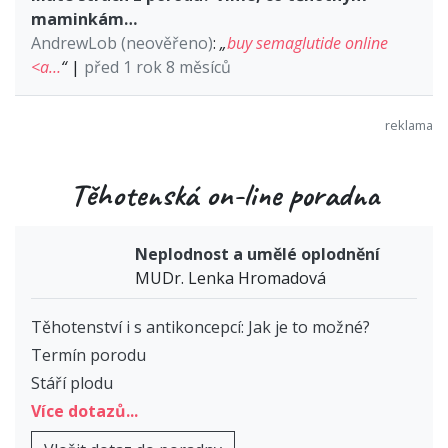
maminkám…
AndrewLob (neověřeno)
:
„
buy semaglutide online
<a…
“
|
před 1 rok 8 měsíců
Těhotenská on-line poradna
Neplodnost a umělé oplodnění
MUDr. Lenka Hromadová
Těhotenství i s antikoncepcí: Jak je to možné?
Termín porodu
Stáří plodu
Více dotazů...