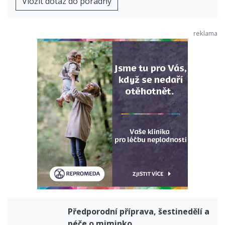
Vložit dotaz do poradny
Předporodní příprava, šestinedělí a
péče o miminko