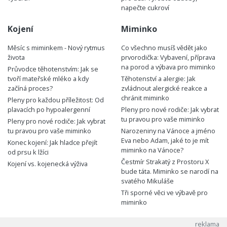
napečte cukroví
Kojení
Miminko
Měsíc s miminkem - Nový rytmus
Co všechno musíš vědět jako
života
prvorodička: Vybavení, příprava
na porod a výbava pro miminko
Průvodce těhotenstvím: Jak se
tvoří mateřské mléko a kdy
Těhotenství a alergie: Jak
začíná proces?
zvládnout alergické reakce a
chránit miminko
Pleny pro každou příležitost: Od
plavacích po hypoalergenní
Pleny pro nové rodiče: Jak vybrat
tu pravou pro vaše miminko
Pleny pro nové rodiče: Jak vybrat
tu pravou pro vaše miminko
Narozeniny na Vánoce a jméno
Eva nebo Adam, jaké to je mít
Konec kojení: Jak hladce přejít
miminko na Vánoce?
od prsu k lžíci
Čestmír Strakatý z Prostoru X
Kojení vs. kojenecká výživa
bude táta. Miminko se narodí na
svatého Mikuláše
Tři sporné věci ve výbavě pro
miminko