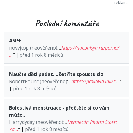
Poslední komentáře
ASP+
novyjtop (neověřeno)
:
„
https://naebalsya.ru/porno/
…
“
|
před 1 rok 8 měsíců
Naučte děti padat. Ušetříte spoustu slz
RobertPounc (neověřeno)
:
„
https://paxlovid.ink/#…
“
|
před 1 rok 8 měsíců
Bolestivá menstruace - přečtěte si co vám
může…
Harrydyday (neověřeno)
:
„
Ivermectin Pharm Store:
<a…
“
|
před 1 rok 8 měsíců