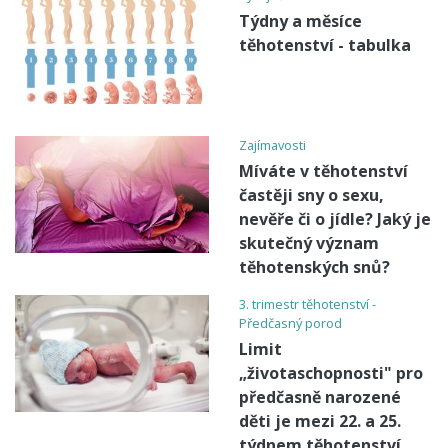
Týdny a měsíce
těhotenství - tabulka
Zajímavosti
Míváte v těhotenství
častěji sny o sexu,
nevěře či o jídle? Jaký je
skutečný význam
těhotenských snů?
3. trimestr těhotenství -
Předčasný porod
Limit
„životaschopnosti" pro
předčasně narozené
děti je mezi 22. a 25.
týdnem těhotenství