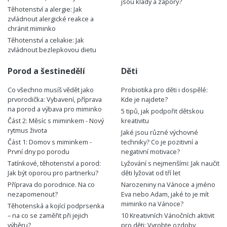
jsou klady a zápory?
Těhotenství a alergie: Jak
zvládnout alergické reakce a
chránit miminko
Těhotenství a celiakie: Jak
zvládnout bezlepkovou dietu
Porod a šestinedělí
Děti
Co všechno musíš vědět jako
Probiotika pro děti i dospělé:
prvorodička: Vybavení, příprava
Kde je najdete?
na porod a výbava pro miminko
5 tipů, jak podpořit dětskou
Část 2: Měsíc s miminkem - Nový
kreativitu
rytmus života
Jaké jsou různé výchovné
Část 1: Domov s miminkem -
techniky? Co je pozitivní a
První dny po porodu
negativní motivace?
Tatínkové, těhotenství a porod:
Lyžování s nejmenšími: Jak naučit
Jak být oporou pro partnerku?
děti lyžovat od tří let
Příprava do porodnice. Na co
Narozeniny na Vánoce a jméno
nezapomenout?
Eva nebo Adam, jaké to je mít
miminko na Vánoce?
Těhotenská a kojící podprsenka
– na co se zaměřit při jejich
10 Kreativních Vánočních aktivit
výběru?
pro děti: Vyrobte ozdoby,