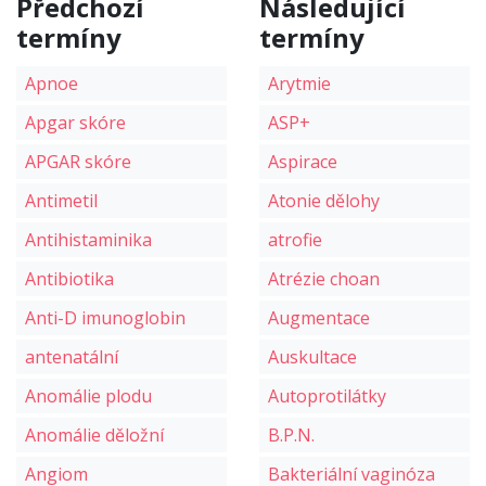
Předchozí
Následující
termíny
termíny
Apnoe
Arytmie
Apgar skóre
ASP+
APGAR skóre
Aspirace
Antimetil
Atonie dělohy
Antihistaminika
atrofie
Antibiotika
Atrézie choan
Anti-D imunoglobin
Augmentace
antenatální
Auskultace
Anomálie plodu
Autoprotilátky
Anomálie děložní
B.P.N.
Angiom
Bakteriální vaginóza