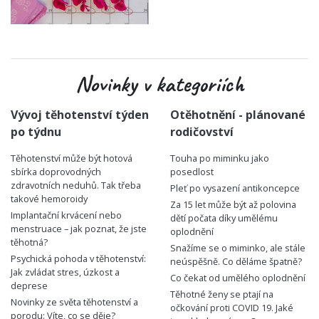
Novinky v kategoriích
Vývoj těhotenství týden
Otěhotnění - plánované
po týdnu
rodičovství
Těhotenství může být hotová
Touha po miminku jako
sbírka doprovodných
posedlost
zdravotních neduhů. Tak třeba
Pleť po vysazení antikoncepce
takové hemoroidy
Za 15 let může být až polovina
Implantační krvácení nebo
dětí počata díky umělému
menstruace – jak poznat, že jste
oplodnění
těhotná?
Snažíme se o miminko, ale stále
Psychická pohoda v těhotenství:
neúspěšně. Co děláme špatně?
Jak zvládat stres, úzkost a
Co čekat od umělého oplodnění
deprese
Těhotné ženy se ptají na
Novinky ze světa těhotenství a
očkování proti COVID 19. Jaké
porodu: Víte, co se děje?