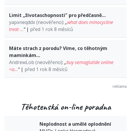
Limit „životaschopnosti" pro předčasně…
yapxneqddx (neověřeno)
:
„
what does minocycline
treat …
“
|
před 1 rok 8 měsíců
Máte strach z porodu? Víme, co těhotným
maminkám…
AndrewLob (neověřeno)
:
„
buy semaglutide online
<a…
“
|
před 1 rok 8 měsíců
Těhotenská on-line poradna
Neplodnost a umělé oplodnění
MUDr. Lenka Hromadová