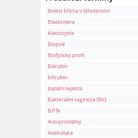
Bolest břicha v těhotenství
Blastomera
blastocysta
Biopsie
Biofyzický profil
Bilirubín
bilirubín
bazální teplota
Bakteriální vaginóza (BV):
B.P.N.
Autoprotilátky
Auskultace