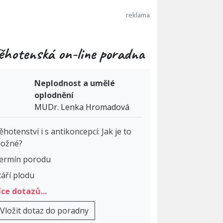
ěhotenská on-line poradna
Neplodnost a umělé
oplodnění
MUDr. Lenka Hromadová
ěhotenství i s antikoncepcí: Jak je to
ožné?
ermín porodu
táří plodu
íce dotazů...
Vložit dotaz do poradny