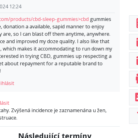
024 12:24
com/products/cbd-sleep-gummies>cbd
gummies
, donation a available, sapid manner to enjoy
y are, so I can blast off them anytime, anywhere.
e and improved my doze quality. I also like that
, which makes it accommodating to run down my
terested in trying CBD, gummies up respecting a
 set about repayment for a reputable brand to
!
ihlásit
lásit
 stahy. Zvýšená incidence je zaznamenána u žen,
struace.
Následující termíny