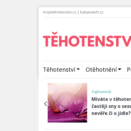
mojetehotenstvi.cz
|
babywatch.cz
Těhotenství
Otěhotnění
P
1.trimestr těhotenství - rané
gestó…
Životosp
Zažíváte opožděnou
Probiot
menstruaci a nejste
dospělé
těhotná? Možná
najdet
byste…