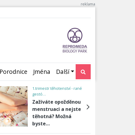
Porodnice
Jména
Další
III. trimestr - Vývoj plodu a
růst…
í
Třetí trimestr:
ím
Poslední přípravy a
očekávání