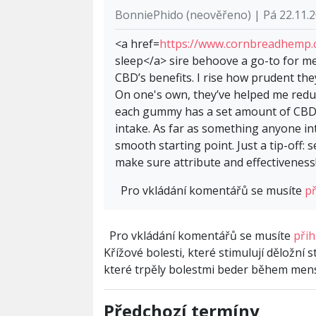
BonniePhido (neověřeno) | Pá 22.11.2
<a href=
https://www.cornbreadhemp.
sleep</a> sire behoove a go-to for me
CBD’s benefits. I rise how prudent the
On one's own, they’ve helped me reduc
each gummy has a set amount of CBD
intake. As far as something anyone in
smooth starting point. Just a tip-off:
make sure attribute and effectiveness
Pro vkládání komentářů se musíte
př
Pro vkládání komentářů se musíte
přih
Křížové bolesti, které stimulují děložní
které trpěly bolestmi beder během men
Předchozí termíny