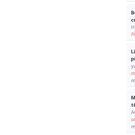
B
c
H
P
L
p
y
m
m
M
t
A
s
m