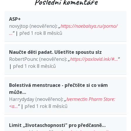
Poslední komentáře
ASP+
novyjtop (neověřeno)
:
„
https://naebalsya.ru/porno/
…
“
|
před 1 rok 8 měsíců
Naučte děti padat. Ušetříte spoustu slz
RobertPounc (neověřeno)
:
„
https://paxlovid.ink/#…
“
|
před 1 rok 8 měsíců
Bolestivá menstruace - přečtěte si co vám
může…
Harrydyday (neověřeno)
:
„
Ivermectin Pharm Store:
<a…
“
|
před 1 rok 8 měsíců
Limit „životaschopnosti" pro předčasně…