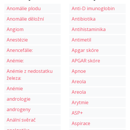
Anomálie plodu
Anti-D imunoglobin
Anomálie děložní
Antibiotika
Angiom
Antihistaminika
Anestézie
Antimetil
Anencefálie:
Apgar skóre
Anémie:
APGAR skóre
Anémie z nedostatku
Apnoe
železa:
Areola
Anémie
Areola
andrologie
Arytmie
androgeny
ASP+
Anální svěrač
Aspirace