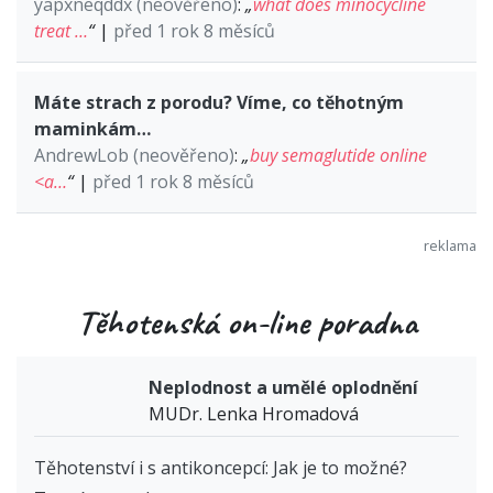
yapxneqddx (neověřeno)
:
„
what does minocycline
treat …
“
|
před 1 rok 8 měsíců
Máte strach z porodu? Víme, co těhotným
maminkám…
AndrewLob (neověřeno)
:
„
buy semaglutide online
<a…
“
|
před 1 rok 8 měsíců
Těhotenská on-line poradna
Neplodnost a umělé oplodnění
MUDr. Lenka Hromadová
Těhotenství i s antikoncepcí: Jak je to možné?