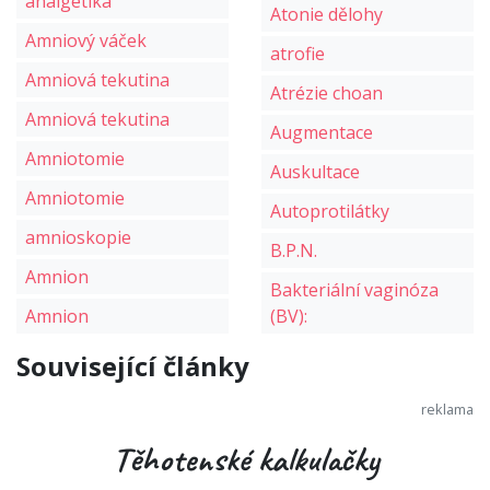
analgetika
Atonie dělohy
Amniový váček
atrofie
Amniová tekutina
Atrézie choan
Amniová tekutina
Augmentace
Amniotomie
Auskultace
Amniotomie
Autoprotilátky
amnioskopie
B.P.N.
Amnion
Bakteriální vaginóza
Amnion
(BV):
Související články
Těhotenské kalkulačky