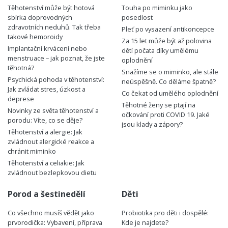
Těhotenství může být hotová
Touha po miminku jako
sbírka doprovodných
posedlost
zdravotních neduhů. Tak třeba
Pleť po vysazení antikoncepce
takové hemoroidy
Za 15 let může být až polovina
Implantační krvácení nebo
dětí počata díky umělému
menstruace – jak poznat, že jste
oplodnění
těhotná?
Snažíme se o miminko, ale stále
Psychická pohoda v těhotenství:
neúspěšně. Co děláme špatně?
Jak zvládat stres, úzkost a
Co čekat od umělého oplodnění
deprese
Těhotné ženy se ptají na
Novinky ze světa těhotenství a
očkování proti COVID 19. Jaké
porodu: Víte, co se děje?
jsou klady a zápory?
Těhotenství a alergie: Jak
zvládnout alergické reakce a
chránit miminko
Těhotenství a celiakie: Jak
zvládnout bezlepkovou dietu
Porod a šestinedělí
Děti
Co všechno musíš vědět jako
Probiotika pro děti i dospělé:
prvorodička: Vybavení, příprava
Kde je najdete?