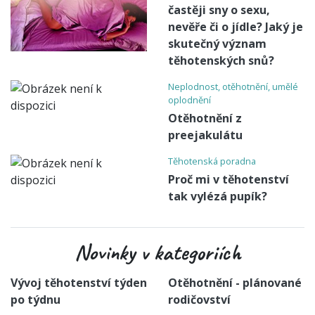
častěji sny o sexu,
nevěře či o jídle? Jaký je
skutečný význam
těhotenských snů?
Neplodnost, otěhotnění, umělé
oplodnění
Otěhotnění z
preejakulátu
Těhotenská poradna
Proč mi v těhotenství
tak vylézá pupík?
Novinky v kategoriích
Vývoj těhotenství týden
Otěhotnění - plánované
po týdnu
rodičovství