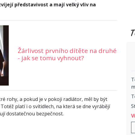
víjejí představivost a mají velký vliv na
T
Žárlivost prvního dítěte na druhé
- jak se tomu vyhnout?
T
m
T
ré rohy, a pokud je v pokoji radiátor, měl by být
S
éž platí i o svítidlech, na která se dne vyrábějí
čují dostatečnou bezpečnost.
V