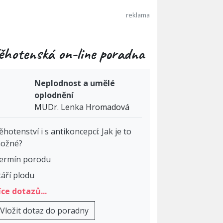
ěhotenská on-line poradna
Neplodnost a umělé
oplodnění
MUDr. Lenka Hromadová
ěhotenství i s antikoncepcí: Jak je to
ožné?
ermín porodu
táří plodu
íce dotazů...
Vložit dotaz do poradny