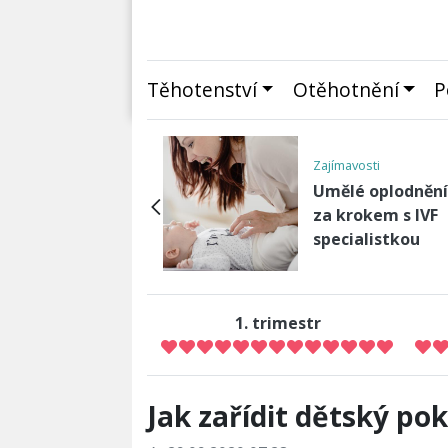
Těhotenství
Otěhotnění
P
nko
Zajímavosti
 co potřebujete
Umělé oplodnění
ět jako
za krokem s IVF
orodička: Péče o
specialistkou
orozenc…
1. trimestr
Jak zařídit dětský pok