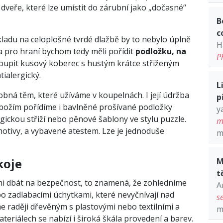
dveře, které lze umístit do zárubní jako „dočasné“
B
c
kladu na celoplošné tvrdé dlažbě by to nebylo úplně
H
a pro hraní bychom tedy měli pořídit
podložku, na
P
pit kusový koberec s hustým krátce střiženým
tialergický.
L
bná těm, které užíváme v koupelnách. I její údržba
p
božím pořídíme i bavlněné prošívané podložky
y
ickou střiží nebo pěnové šablony ve stylu puzzle.
m
otivy, a vybavené atestem. Lze je jednoduše
m
koje
M
t
mi dbát na bezpečnost, to znamená, že zohledníme
A
bo zadlabacími úchytkami, které nevyčnívají nad
s
 raději dřevěným s plastovými nebo textilními a
m
eriálech se nabízí i široká škála provedení a barev.