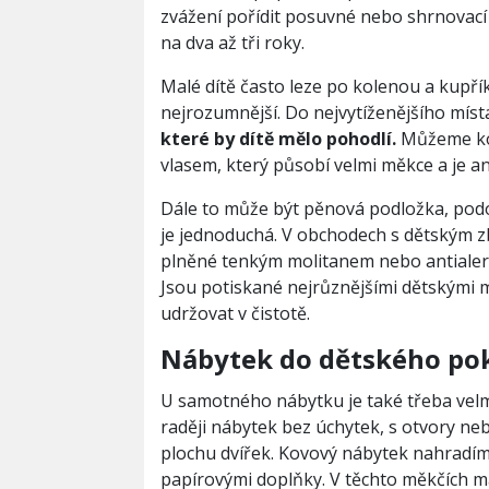
zvážení pořídit posuvné nebo shrnovací 
na dva až tři roky.
Malé dítě často leze po kolenou a kupří
nejrozumnější. Do nejvytíženějšího míst
které by dítě mělo pohodlí.
Můžeme kou
vlasem, který působí velmi měkce a je an
Dále to může být pěnová podložka, podo
je jednoduchá. V obchodech s dětským z
plněné tenkým molitanem nebo antialerg
Jsou potiskané nejrůznějšími dětskými m
udržovat v čistotě.
Nábytek do dětského po
U samotného nábytku je také třeba vel
raději nábytek bez úchytek, s otvory ne
plochu dvířek. Kovový nábytek nahradíme
papírovými doplňky. V těchto měkčích mat