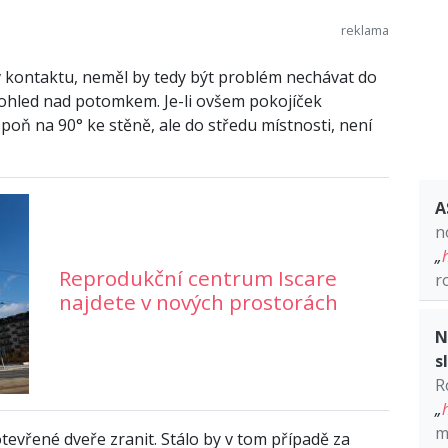
 v kontaktu, neměl by tedy být problém nechávat do
dohled nad potomkem. Je-li ovšem pokojíček
spoň na 90° ke stěně, ale do středu místnosti, není
A
n
„
Reprodukční centrum Iscare
r
najdete v nových prostorách
N
s
R
„
m
evřené dveře zranit. Stálo by v tom případě za