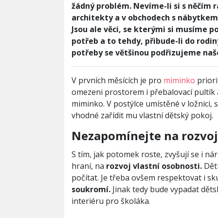
žádný problém. Nevíme-li si s něčím 
architekty a v obchodech s nábytkem
Jsou ale věci, se kterými si musíme po
potřeb a to tehdy, přibude-li do rodi
potřeby se většinou podřizujeme na
V prvních měsících je pro
miminko
priori
omezeni prostorem i přebalovací pultík 
miminko. V postýlce umístěné v ložnici,
vhodné zařídit mu vlastní dětský pokoj.
Nezapomínejte na rozvoj 
S tím, jak potomek roste, zvyšují se i n
hraní, na
rozvoj vlastní osobnosti.
Děti
počítat. Je třeba ovšem respektovat i s
soukromí.
Jinak tedy bude vypadat dětsk
interiéru pro školáka.