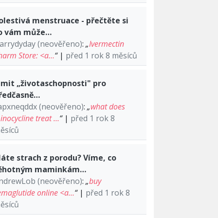
olestivá menstruace - přečtěte si
o vám může…
arrydyday (neověřeno)
:
„
Ivermectin
harm Store: <a…
“
|
před 1 rok 8 měsíců
imit „životaschopnosti" pro
ředčasně…
apxneqddx (neověřeno)
:
„
what does
inocycline treat …
“
|
před 1 rok 8
ěsíců
áte strach z porodu? Víme, co
ěhotným maminkám…
ndrewLob (neověřeno)
:
„
buy
emaglutide online <a…
“
|
před 1 rok 8
ěsíců