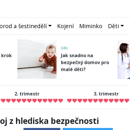
orod a šestinedělí
Kojení
Miminko
Děti
Děti
 krok
Jak snadno na
bezpečný domov pro
malé děti?
2. trimestr
3. trimestr
oj z hlediska bezpečnosti