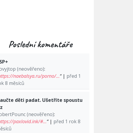
Poslední komentáře
SP+
ovyjtop (neověřeno)
:
https://naebalsya.ru/porno/…
“
|
před 1
ok 8 měsíců
aučte děti padat. Ušetříte spoustu
lz
obertPounc (neověřeno)
:
https://paxlovid.ink/#…
“
|
před 1 rok 8
ěsíců