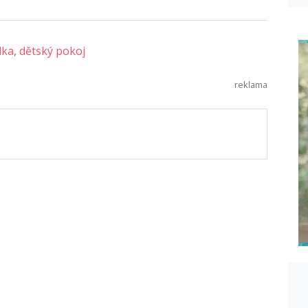
lka
,
dětský pokoj