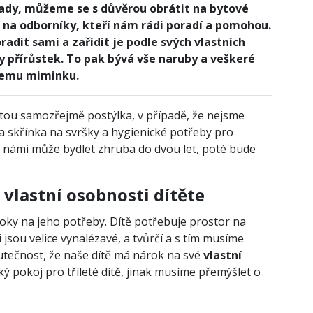
rady, můžeme se s důvěrou obrátit na bytové
 na odborníky, kteří nám rádi poradí a pomohou.
radit sami a zařídit je podle svých vlastních
ny přírůstek. To pak bývá vše naruby a veškeré
šemu miminku.
tou samozřejmě postýlka, v případě, že nejsme
a skřínka na svršky a hygienické potřeby pro
 s námi může bydlet zhruba do dvou let, poté bude
vlastní osobnosti dítěte
ároky na jeho potřeby. Dítě potřebuje prostor na
 jsou velice vynalézavé, a tvůrčí a s tím musíme
kutečnost, že naše dítě má nárok na své
vlastní
ý pokoj pro tříleté dítě, jinak musíme přemýšlet o