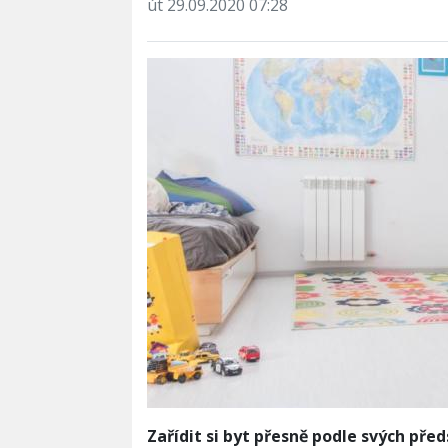
út 29.09.2020 07:28
Zařídit si byt přesně podle svých pře