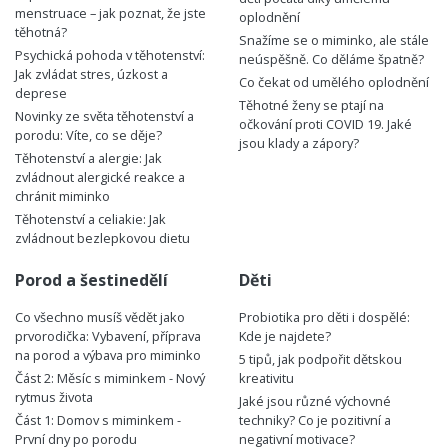
menstruace – jak poznat, že jste
oplodnění
těhotná?
Snažíme se o miminko, ale stále
Psychická pohoda v těhotenství:
neúspěšně. Co děláme špatně?
Jak zvládat stres, úzkost a
Co čekat od umělého oplodnění
deprese
Těhotné ženy se ptají na
Novinky ze světa těhotenství a
očkování proti COVID 19. Jaké
porodu: Víte, co se děje?
jsou klady a zápory?
Těhotenství a alergie: Jak
zvládnout alergické reakce a
chránit miminko
Těhotenství a celiakie: Jak
zvládnout bezlepkovou dietu
Porod a šestinedělí
Děti
Co všechno musíš vědět jako
Probiotika pro děti i dospělé:
prvorodička: Vybavení, příprava
Kde je najdete?
na porod a výbava pro miminko
5 tipů, jak podpořit dětskou
Část 2: Měsíc s miminkem - Nový
kreativitu
rytmus života
Jaké jsou různé výchovné
Část 1: Domov s miminkem -
techniky? Co je pozitivní a
První dny po porodu
negativní motivace?