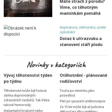
Máte strach z porodu?
Víme, co těhotným
maminkám pomáhá
Neplodnost, otěhotnění, umělé
oplodnění
Dotaz k ultrazvuku a
stanovení stáří plodu
Novinky v kategoriích
Vývoj těhotenství týden
Otěhotnění - plánované
po týdnu
rodičovství
Těhotenství může být hotová
Touha po miminku jako
sbírka doprovodných
posedlost
zdravotních neduhů. Tak třeba
Pleť po vysazení antikoncepce
takové hemoroidy
Za 15 let může být až polovina
Implantační krvácení nebo
dětí počata díky umělému