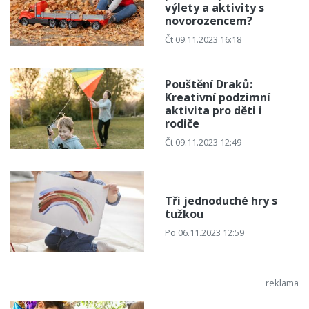
výlety a aktivity s
novorozencem?
Čt 09.11.2023 16:18
Pouštění Draků:
Kreativní podzimní
aktivita pro děti i
rodiče
Čt 09.11.2023 12:49
Tři jednoduché hry s
tužkou
Po 06.11.2023 12:59