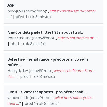
ASP+
novyjtop (neověřeno)
:
„
https://naebalsya.ru/porno/
…
“
|
před 1 rok 8 měsíců
Naučte děti padat. Ušetříte spoustu slz
RobertPounc (neověřeno)
:
„
https://paxlovid.ink/#…
“
|
před 1 rok 8 měsíců
Bolestivá menstruace - přečtěte si co vám
může…
Harrydyday (neověřeno)
:
„
Ivermectin Pharm Store:
<a…
“
|
před 1 rok 8 měsíců
Limit „životaschopnosti" pro předčasně…
yapxneqddx (neověřeno)
:
„
what does minocycline
treat …
“
|
před 1 rok 8 měsíců