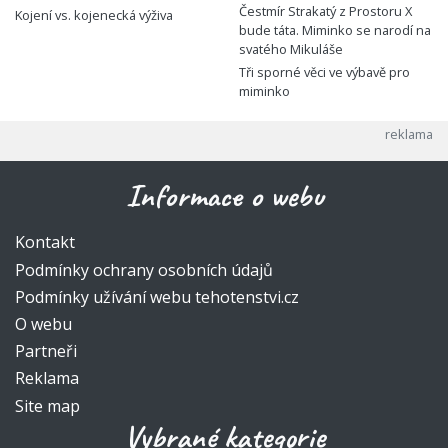
Čestmír Strakatý z Prostoru X
Kojení vs. kojenecká výživa
bude táta. Miminko se narodí na
svatého Mikuláše
Tři sporné věci ve výbavě pro
miminko
Informace o webu
Kontakt
Podmínky ochrany osobních údajů
Podmínky užívání webu tehotenstvi.cz
O webu
Partneři
Reklama
Site map
Vybrané kategorie