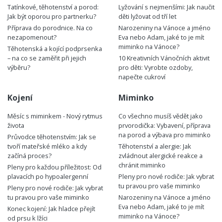
Tatínkové, těhotenství a porod:
Lyžování s nejmenšími: Jak naučit
Jak být oporou pro partnerku?
děti lyžovat od tří let
Příprava do porodnice. Na co
Narozeniny na Vánoce a jméno
nezapomenout?
Eva nebo Adam, jaké to je mít
miminko na Vánoce?
Těhotenská a kojící podprsenka
– na co se zaměřit při jejich
10 Kreativních Vánočních aktivit
výběru?
pro děti: Vyrobte ozdoby,
napečte cukroví
Kojení
Miminko
Měsíc s miminkem - Nový rytmus
Co všechno musíš vědět jako
života
prvorodička: Vybavení, příprava
na porod a výbava pro miminko
Průvodce těhotenstvím: Jak se
tvoří mateřské mléko a kdy
Těhotenství a alergie: Jak
začíná proces?
zvládnout alergické reakce a
chránit miminko
Pleny pro každou příležitost: Od
plavacích po hypoalergenní
Pleny pro nové rodiče: Jak vybrat
tu pravou pro vaše miminko
Pleny pro nové rodiče: Jak vybrat
tu pravou pro vaše miminko
Narozeniny na Vánoce a jméno
Eva nebo Adam, jaké to je mít
Konec kojení: Jak hladce přejít
miminko na Vánoce?
od prsu k lžíci