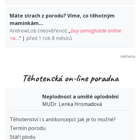
Máte strach z porodu? Víme, co těhotným
maminkám…
AndrewLob (neověřeno)
:
„
buy semaglutide online
<a…
“
|
před 1 rok 8 měsíců
Těhotenská on-line poradna
Neplodnost a umělé oplodnění
MUDr. Lenka Hromadová
Těhotenství i s antikoncepcí: Jak je to možné?
Termín porodu
Stáří plodu