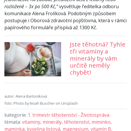
rozloženě – 3x po 500 Kč,“
vysvětluje ředitelka odboru
komunikace Alena Frolíková. Podobným způsobem
postupuje i Oborová zdravotní pojišťovna, která v rámci
papírového formuláře přispívá až 1300 Kč.
Jste těhotná? Tyhle
tři vitamíny a
minerály by vám
určitě neměly
chybět!
autor: Alena Bartoníková
foto: Photo by Noah Buscher on Unsplash
kategorie:
1. trimestr těhotenství - Životospráva
témata:
vitaminy
,
minerály
,
těhotenství
,
miminko
,
maminka
,
kyselina listová
,
magnesium
,
vitamín B
,