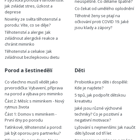
neúspěšně. Co děláme špatně?
Jak zvládat stres, úzkost a
Co čekat od umělého oplodnění
deprese
Těhotné ženy se ptají na
Novinky ze světa těhotenství a
očkování proti COVID 19. Jaké
porodu: Víte, co se děje?
jsou klady a zápory?
Těhotenství a alergie: Jak
zvládnout alergické reakce a
chránit miminko
Těhotenství a celiakie: Jak
zvládnout bezlepkovou dietu
Porod a šestinedělí
Děti
Co všechno musíš vědět jako
Probiotika pro děti i dospělé:
prvorodička: Vybavení, příprava
Kde je najdete?
na porod a výbava pro miminko
5 tipů, jak podpořit dětskou
Část 2: Měsíc s miminkem - Nový
kreativitu
rytmus života
Jaké jsou různé výchovné
Část 1: Domov s miminkem -
techniky? Co je pozitivní a
První dny po porodu
negativní motivace?
Tatínkové, těhotenství a porod:
Lyžování s nejmenšími: Jak naučit
Jak být oporou pro partnerku?
děti lyžovat od tří let