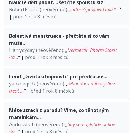
Naučte děti padat. Ušetříte spoustu slz
RobertPounc (neověřeno)
:
„
https://paxlovid.ink/#…
“
|
před 1 rok 8 měsíců
Bolestivá menstruace - přečtěte si co vám
může…
Harrydyday (neověřeno)
:
„
Ivermectin Pharm Store:
<a…
“
|
před 1 rok 8 měsíců
Limit „životaschopnosti" pro předčasně…
yapxneqddx (neověřeno)
:
„
what does minocycline
treat …
“
|
před 1 rok 8 měsíců
Máte strach z porodu? Víme, co těhotným
maminkám…
AndrewLob (neověřeno)
:
„
buy semaglutide online
<a…
“
|
před 1 rok 8 měsíců