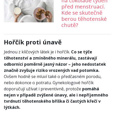
na čokoládě týden
před menstruací.
Kde se skutečně
berou těhotenské
chutě?
Hořčík proti únavě
Jednou z klíčových látek je i hořčík.
Co se týče
těhotenství a zmíněného minerálu, zastávají
odborníci poměrně jasný názor – jeho nedostatek
značně zvyšuje riziko vrozených vad potomka.
Ovšem hodně se mluví také o předčasném porodu,
nebo dokonce o potratu. Gynekologové hořčík
doporučují užívat i preventivně, protože
pomáhá
nejen v případě zvýšené únavy, ale i nepříjemného
tvrdnutí těhotenského bříška či častých křečí v
lýtkách.