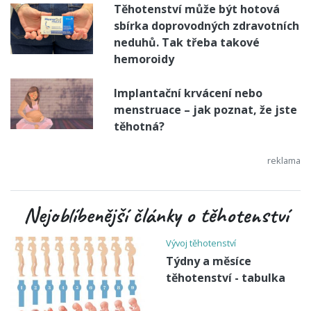
Těhotenství může být hotová
sbírka doprovodných zdravotních
neduhů. Tak třeba takové
hemoroidy
Implantační krvácení nebo
menstruace – jak poznat, že jste
těhotná?
Nejoblíbenější články o těhotenství
Vývoj těhotenství
Týdny a měsíce
těhotenství - tabulka