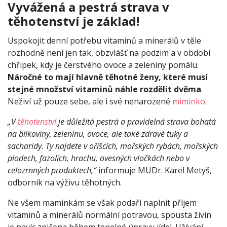
Vyvážená a pestrá strava v
těhotenství je základ!
Uspokojit denní potřebu vitaminů a minerálů v těle
rozhodně není jen tak, obzvlášť na podzim a v období
chřipek, kdy je čerstvého ovoce a zeleniny pomálu.
Náročné to mají hlavně těhotné ženy, které musí
stejné množství vitaminů náhle rozdělit dvěma
.
Neživí už pouze sebe, ale i své nenarozené
miminko
.
„V
těhotenství
je důležitá pestrá a pravidelná strava bohatá
na bílkoviny, zeleninu, ovoce, ale také zdravé tuky a
sacharidy. Ty najdete v oříšcích, mořských rybách, mořských
plodech, fazolích, hrachu, ovesných vločkách nebo v
celozrnných produktech,“
informuje MUDr. Karel Metyš,
odborník na výživu těhotných.
Ne všem maminkám se však podaří naplnit příjem
vitaminů a minerálů normální potravou, spousta živin
je navíc zničena během tepelné úpravy jídel. Užívání