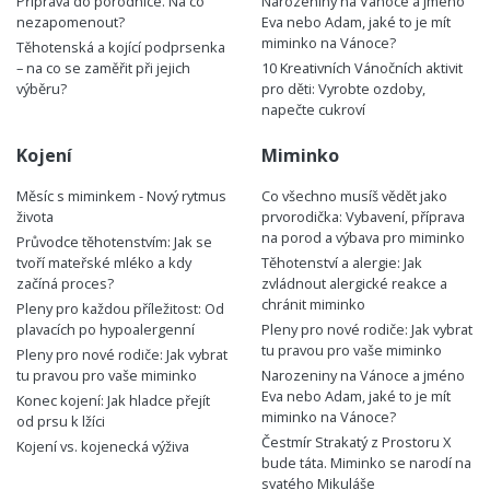
Příprava do porodnice. Na co
Narozeniny na Vánoce a jméno
nezapomenout?
Eva nebo Adam, jaké to je mít
miminko na Vánoce?
Těhotenská a kojící podprsenka
– na co se zaměřit při jejich
10 Kreativních Vánočních aktivit
výběru?
pro děti: Vyrobte ozdoby,
napečte cukroví
Kojení
Miminko
Měsíc s miminkem - Nový rytmus
Co všechno musíš vědět jako
života
prvorodička: Vybavení, příprava
na porod a výbava pro miminko
Průvodce těhotenstvím: Jak se
tvoří mateřské mléko a kdy
Těhotenství a alergie: Jak
začíná proces?
zvládnout alergické reakce a
chránit miminko
Pleny pro každou příležitost: Od
plavacích po hypoalergenní
Pleny pro nové rodiče: Jak vybrat
tu pravou pro vaše miminko
Pleny pro nové rodiče: Jak vybrat
tu pravou pro vaše miminko
Narozeniny na Vánoce a jméno
Eva nebo Adam, jaké to je mít
Konec kojení: Jak hladce přejít
miminko na Vánoce?
od prsu k lžíci
Čestmír Strakatý z Prostoru X
Kojení vs. kojenecká výživa
bude táta. Miminko se narodí na
svatého Mikuláše