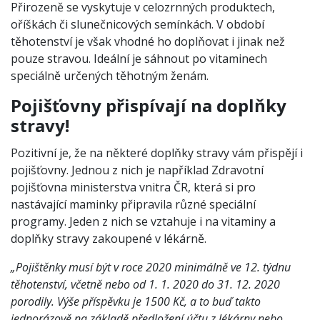
Přirozeně se vyskytuje v celozrnných produktech,
oříškách či slunečnicových semínkách. V období
těhotenství je však vhodné ho doplňovat i jinak než
pouze stravou. Ideální je sáhnout po vitaminech
speciálně určených těhotným ženám.
Pojišťovny přispívají na doplňky
stravy!
Pozitivní je, že na některé doplňky stravy vám přispějí i
pojišťovny. Jednou z nich je například Zdravotní
pojišťovna ministerstva vnitra ČR, která si pro
nastávající maminky připravila různé speciální
programy. Jeden z nich se vztahuje i na vitaminy a
doplňky stravy zakoupené v lékárně.
„Pojištěnky musí být v roce 2020 minimálně ve 12. týdnu
těhotenství, včetně nebo od 1. 1. 2020 do 31. 12. 2020
porodily. Výše příspěvku je 1500 Kč, a to buď takto
jednorázově na základě předložení účtu z lékárny nebo