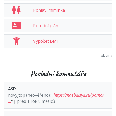
Pohlaví miminka
Porodní plán
Výpočet BMI
Poslední komentáře
ASP+
novyjtop (neověřeno)
:
„
https://naebalsya.ru/porno/
…
“
|
před 1 rok 8 měsíců