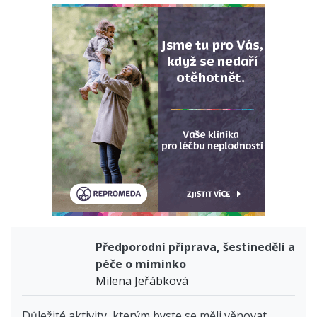
Předporodní příprava, šestinedělí a
péče o miminko
Milena Jeřábková
Důležité aktivity, kterým byste se měli věnovat