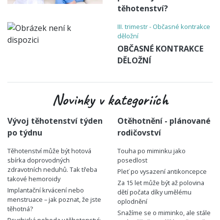
těhotenství?
III. trimestr - Občasné kontrakce
děložní
OBČASNÉ KONTRAKCE
DĚLOŽNÍ
Novinky v kategoriích
Vývoj těhotenství týden
Otěhotnění - plánované
po týdnu
rodičovství
Těhotenství může být hotová
Touha po miminku jako
sbírka doprovodných
posedlost
zdravotních neduhů. Tak třeba
Pleť po vysazení antikoncepce
takové hemoroidy
Za 15 let může být až polovina
Implantační krvácení nebo
dětí počata díky umělému
menstruace – jak poznat, že jste
oplodnění
těhotná?
Snažíme se o miminko, ale stále
Psychická pohoda v těhotenství: