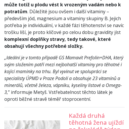
může totiž u plodu vést k vrozeným vadám nebo k
potratům
. Důležité jsou ovšem i další vitaminy –
především jód, magnesium a vitaminy skupiny B. Jejich
potřeba je individuální, v každé fázi těhotenství se navíc
trošku liší, je proto klíčové po celou dobu gravidity jíst
komplexní doplňky stravy, tedy takové, které
obsahují všechny potřebné složky.
„Ideální je v tomto případě GS Mamavit Prefolin+DHA, který
svým složením patří mezi nejbohatší vitaminy pro těhotné i
kojící maminky na trhu. Byl vyvinut ve spolupráci se
specialisty ÚPMD v Praze Podolí a obsahuje 23 vitamínů a
minerálů, včetně železa, vápníku, kyseliny listové a Omega-
3,
” informuje Metyš. Vstřebatelnost těchto látek je
oproti běžné stravě téměř stoprocentní.
Každá druhá
těhotná žena ujíždí