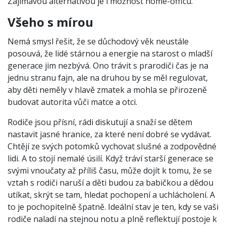
Zajímavou alternativou je i možnost home-officu.
Všeho s mírou
Nemá smysl řešit, že se důchodový věk neustále
posouvá, že lidé stárnou a energie na starost o mladší
generace jim nezbývá. Ono trávit s prarodiči čas je na
jednu stranu fajn, ale na druhou by se měl regulovat,
aby děti neměly v hlavě zmatek a mohla se přirozeně
budovat autorita vůči matce a otci.
Rodiče jsou přísní, rádi diskutují a snaží se dětem
nastavit jasné hranice, za které není dobré se vydávat.
Chtějí ze svých potomků vychovat slušné a zodpovědné
lidi. A to stojí nemalé úsilí. Když tráví starší generace se
svými vnoučaty až příliš času, může dojít k tomu, že se
vztah s rodiči naruší a děti budou za babičkou a dědou
utíkat, skrýt se tam, hledat pochopení a uchlácholení. A
to je pochopitelně špatně. Ideální stav je ten, kdy se vaši
rodiče naladí na stejnou notu a plně reflektují postoje k