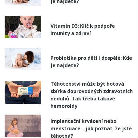
je najdete?
Vitamin D3: Klíč k podpoře
imunity a zdraví
Probiotika pro děti i dospělé: Kde
je najdete?
Těhotenství může být hotová
sbírka doprovodných zdravotních
neduhů. Tak třeba takové
hemoroidy
Implantační krvácení nebo
menstruace – jak poznat, že jste
těhotná?