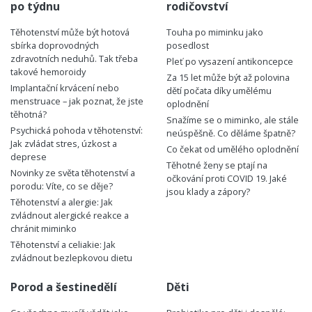
po týdnu
rodičovství
Těhotenství může být hotová
Touha po miminku jako
sbírka doprovodných
posedlost
zdravotních neduhů. Tak třeba
Pleť po vysazení antikoncepce
takové hemoroidy
Za 15 let může být až polovina
Implantační krvácení nebo
dětí počata díky umělému
menstruace – jak poznat, že jste
oplodnění
těhotná?
Snažíme se o miminko, ale stále
Psychická pohoda v těhotenství:
neúspěšně. Co děláme špatně?
Jak zvládat stres, úzkost a
Co čekat od umělého oplodnění
deprese
Těhotné ženy se ptají na
Novinky ze světa těhotenství a
očkování proti COVID 19. Jaké
porodu: Víte, co se děje?
jsou klady a zápory?
Těhotenství a alergie: Jak
zvládnout alergické reakce a
chránit miminko
Těhotenství a celiakie: Jak
zvládnout bezlepkovou dietu
Porod a šestinedělí
Děti