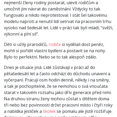
nejmenší členy rodiny postarat, ulevit rodičům a
umožnit jim návrat do zaměstnání. Vždycky to tak
fungovalo a nikdo neprotestoval. I stát šel takovému
modelu naproti a nenutil lidi setrvat na pracovním trhu
vysoko nad šedesát let. Lidé v práci tak byli mladí, “svěží,
výkonní a plní sil".
Děti si užily prarodičů,
rodiče
si vydělali dost peněz,
mohli si pořídit vlastní bydlení a postavit se na nohy.
Bylo to perfektní. Nebo se to tak alespoň zdálo.
Dnes je situace jiná. Lidé zůstávají v práci až do
pětašedesáti let a často odchází do důchodu unavení a
vyčerpaní. Pracují osm hodin denně, někdy i na směny,
a tak je pochopitelné, že se nemohou o svá vnoučata
starat v takovém rozsahu jako dřív generace před nimi.
Na druhou stranu ženy mohou zůstat s dítětem doma
tři nebo bez povinnosti držet pracovní místo i čtyři roky
a nabídka jesliček a
školek
se pomalu ale jistě rozšiřuje.