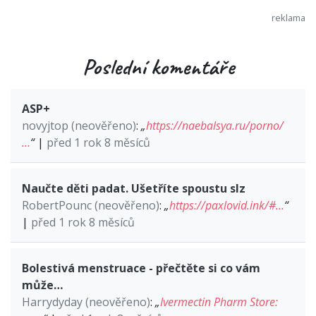
Poslední komentáře
ASP+
novyjtop (neověřeno)
:
„
https://naebalsya.ru/porno/
…
“
|
před 1 rok 8 měsíců
Naučte děti padat. Ušetříte spoustu slz
RobertPounc (neověřeno)
:
„
https://paxlovid.ink/#…
“
|
před 1 rok 8 měsíců
Bolestivá menstruace - přečtěte si co vám
může…
Harrydyday (neověřeno)
:
„
Ivermectin Pharm Store: