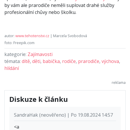
by vám ale prarodiče neměli suplovat drahé služby
profesionální chůvy nebo školku.
autor:
www.tehotenstvi.cz
| Marcela Svobodová
foto: Freepik.com
kategorie:
Zajímavosti
témata:
dítě
,
děti
,
babička
,
rodiče
,
prarodiče
,
výchova
,
hlídání
Diskuze k článku
SandraHak (neověřeno) | Po 19.08.2024 14:57
<a