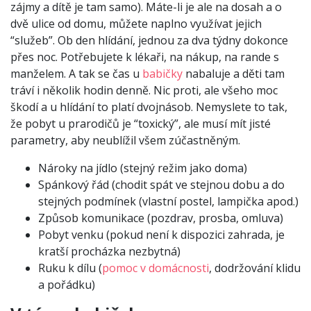
zájmy a dítě je tam samo). Máte-li je ale na dosah a o
dvě ulice od domu, můžete naplno využívat jejich
“služeb”. Ob den hlídání, jednou za dva týdny dokonce
přes noc. Potřebujete k lékaři, na nákup, na rande s
manželem. A tak se čas u
babičky
nabaluje a děti tam
tráví i několik hodin denně. Nic proti, ale všeho moc
škodí a u hlídání to platí dvojnásob. Nemyslete to tak,
že pobyt u prarodičů je “toxický”, ale musí mít jisté
parametry, aby neublížil všem zúčastněným.
Nároky na jídlo (stejný režim jako doma)
Spánkový řád (chodit spát ve stejnou dobu a do
stejných podmínek (vlastní postel, lampička apod.)
Způsob komunikace (pozdrav, prosba, omluva)
Pobyt venku (pokud není k dispozici zahrada, je
kratší procházka nezbytná)
Ruku k dílu (
pomoc v domácnosti
, dodržování klidu
a pořádku)