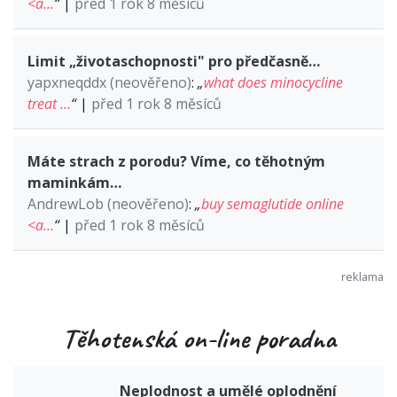
<a…
“
|
před 1 rok 8 měsíců
Limit „životaschopnosti" pro předčasně…
yapxneqddx (neověřeno)
:
„
what does minocycline
treat …
“
|
před 1 rok 8 měsíců
Máte strach z porodu? Víme, co těhotným
maminkám…
AndrewLob (neověřeno)
:
„
buy semaglutide online
<a…
“
|
před 1 rok 8 měsíců
Těhotenská on-line poradna
Neplodnost a umělé oplodnění