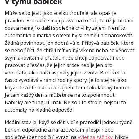
V týmu babiček
Může se to jevit jako vcelku troufalé, ale opak je
pravdou. Prarodiče mají právo na to říct, že už je hlídání
dost a nemají o další společné chvilky zájem. Není to
automatika a matka s otcem by si neměli nic nárokovat.
Žádná povinnost, jen dobrá vůle. Přibývá babiček, které
se nebojí říct, že chtějí mít volný víkend nebo se věnovat
svým aktivitám a přátelům, že chtějí odpočívat nebo
pracovat přesčas, že jejich srdce nebije jen pro
vnoučata, ale i další aspekty jejich života. Bohužel to
často vyvolává v rámci rodiny spory. Je to stejné jako
když otevřete lednici a najdete tam čokoládový tvaroh.
Je tam každý den a můžete se na to spolehnout.
Babičky ale fungují jinak. Nejsou to stroje, nejsou to
automaty na kladné odpovědi.
Ideální stav je, když se děti vidí s prarodiči jednou týdně
během odpoledne a nárazově tam přespí nebo
společně (bez rodičů) vyrazí na
výlet za zážitky
. Nikdy