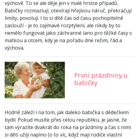
výchově. To se ale děje jen v malé hrstce případů.
Babičky rozmazlují, otevírají hřejivou náruč, překračují
limity, povolují. I to si dítě čas od času pochopitelně
zaslouží - je to zajímavé rozptýlení, ale nikdy by to
nemělo fungovat jako záchranné lano pro těžké časy s
matkou a otcem, kdy je na pořadu dne režim, řád a
výchova.
První prázdniny u
babičky
Hodně záleží i na tom, jak daleko babička s dědečkem
bydlí. Pokud musíte přes celou republiku, je jasné, že
tam vyrazíte dvakrát do roka na prázdniny a čas s nimi
si děti užijí naplno (o to víc, když mají rodiče vlastní