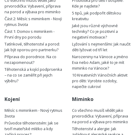
Co všechno musíš vědět jako
Probiotika pro děti i dospělé:
prvorodička: Vybavení, příprava
Kde je najdete?
na porod a výbava pro miminko
5 tipů, jak podpořit dětskou
Část 2: Měsíc s miminkem - Nový
kreativitu
rytmus života
Jaké jsou různé výchovné
Část 1: Domov s miminkem -
techniky? Co je pozitivní a
První dny po porodu
negativní motivace?
Tatínkové, těhotenství a porod:
Lyžování s nejmenšími: Jak naučit
Jak být oporou pro partnerku?
děti lyžovat od tří let
Příprava do porodnice. Na co
Narozeniny na Vánoce a jméno
nezapomenout?
Eva nebo Adam, jaké to je mít
miminko na Vánoce?
Těhotenská a kojící podprsenka
– na co se zaměřit při jejich
10 Kreativních Vánočních aktivit
výběru?
pro děti: Vyrobte ozdoby,
napečte cukroví
Kojení
Miminko
Měsíc s miminkem - Nový rytmus
Co všechno musíš vědět jako
života
prvorodička: Vybavení, příprava
na porod a výbava pro miminko
Průvodce těhotenstvím: Jak se
tvoří mateřské mléko a kdy
Těhotenství a alergie: Jak
začíná proces?
zvládnout alergické reakce a