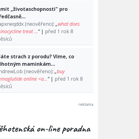
imit „životaschopnosti" pro
ředčasně…
apxneqddx (neověřeno)
:
„
what does
inocycline treat …
“
|
před 1 rok 8
ěsíců
áte strach z porodu? Víme, co
ěhotným maminkám…
ndrewLob (neověřeno)
:
„
buy
emaglutide online <a…
“
|
před 1 rok 8
ěsíců
ěhotenská on-line poradna