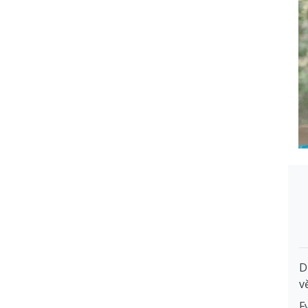
D
v
F