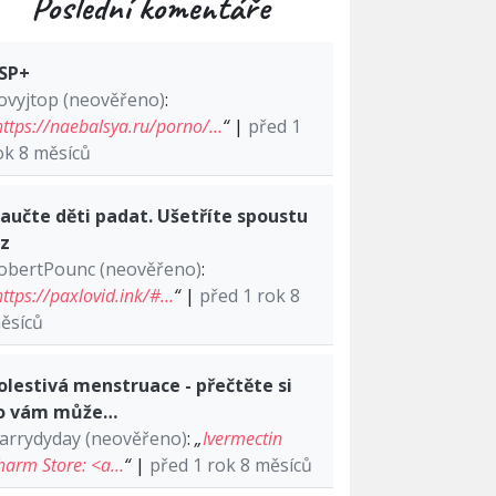
Poslední komentáře
SP+
ovyjtop (neověřeno)
:
https://naebalsya.ru/porno/…
“
|
před 1
ok 8 měsíců
aučte děti padat. Ušetříte spoustu
lz
obertPounc (neověřeno)
:
https://paxlovid.ink/#…
“
|
před 1 rok 8
ěsíců
olestivá menstruace - přečtěte si
o vám může…
arrydyday (neověřeno)
:
„
Ivermectin
harm Store: <a…
“
|
před 1 rok 8 měsíců