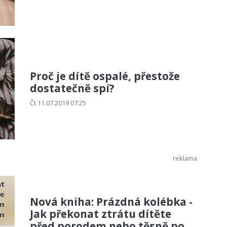
Proč je dítě ospalé, přestože
dostatečně spí?
Čt 11.07.2019 07:25
Nová kniha: Prázdná kolébka -
Jak překonat ztrátu dítěte
před porodem nebo těsně po