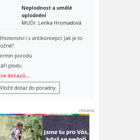
Neplodnost a umělé
oplodnění
MUDr. Lenka Hromadová
ěhotenství i s antikoncepcí: Jak je to
ožné?
ermín porodu
táří plodu
íce dotazů...
Vložit dotaz do poradny