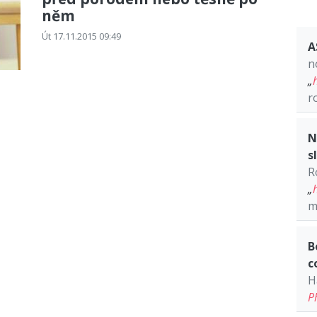
něm
Út 17.11.2015 09:49
A
n
„
r
N
s
R
„
m
B
c
H
P