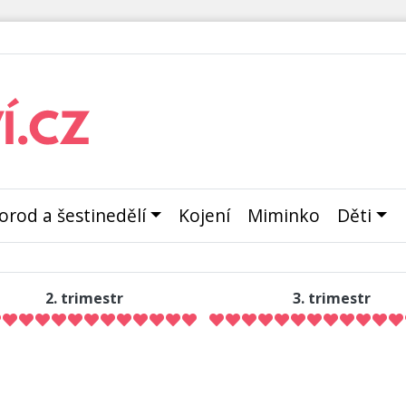
orod a šestinedělí
Kojení
Miminko
Děti
2. trimestr
3. trimestr