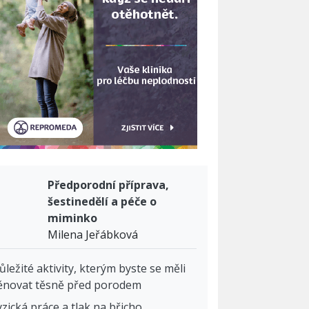
Předporodní příprava,
šestinedělí a péče o
miminko
Milena Jeřábková
ůležité aktivity, kterým byste se měli
ěnovat těsně před porodem
yzická práce a tlak na břicho