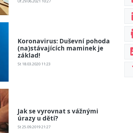
Út 29.06.2021 10:27
Koronavirus: Duševní pohoda
(na)stávajících maminek je
základ!
St 18.03.2020 11:23
Jak se vyrovnat s vážnými
úrazy u dětí?
St 25.09.2019 21:27