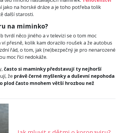
má teď mnoho nastávajících maminek.
Těhotenství
í jako na horské dráze a je toho potřeba tolik
ě další starosti.
viru na miminko?
b tvrdí něco jiného a v televizi se o tom moc
ví přesně, kolik kam dorazilo roušek a že autobus
ízdní řád, o tom, jak (ne)bezpečný je pro nenarozené
tou moc říci nedokáže.
y,
často si maminky představují ty nejhorší
ují, že
právě černé myšlenky a duševní nepohoda
o plod často mnohem větší hrozbou než
Jak mluvit s dětmi o koronaviru?