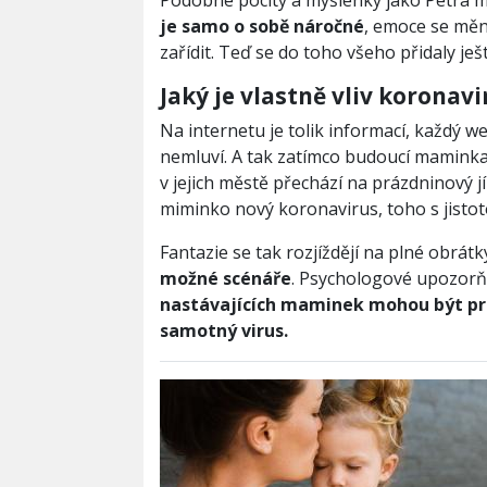
Podobné pocity a myšlenky jako Petra 
je samo o sobě náročné
, emoce se měn
zařídit. Teď se do toho všeho přidaly ješt
Jaký je vlastně vliv korona
Na internetu je tolik informací, každý we
nemluví. A tak zatímco budoucí maminka 
v jejich městě přechází na prázdninový j
miminko nový koronavirus, toho s jisto
Fantazie se tak rozjíždějí na plné obrátk
možné scénáře
. Psychologové upozorň
nastávajících maminek mohou být pr
samotný virus.