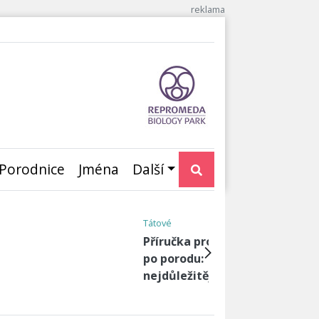
Porodnice
Jména
Další
Tátové
Všechno špatně: Jsem
těhotná a partner si
našel milenku!