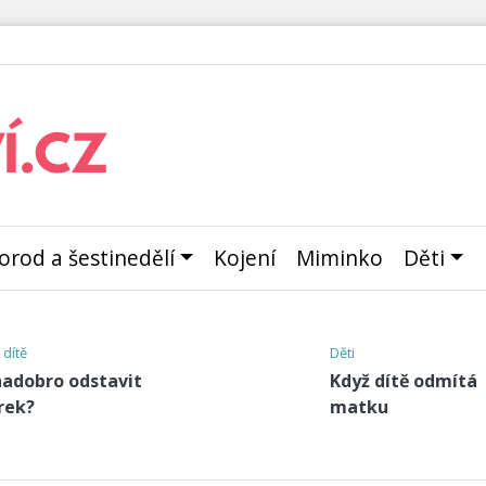
orod a šestinedělí
Kojení
Miminko
Děti
Tátové
Příručka pro tatínky
á
po porodu:
nejdůležitější tipy