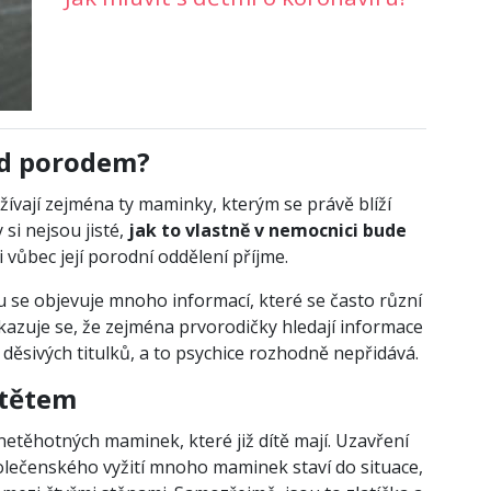
ed porodem?
žívají zejména ty maminky, kterým se právě blíží
si nejsou jisté,
jak to vlastně v nemocnici bude
ji vůbec její porodní oddělení příjme.
u se objevuje mnoho informací, které se často různí
zuje se, že zejména prvorodičky hledají informace
děsivých titulků, a to psychice rozhodně nepřidává.
dítětem
etěhotných maminek, které již dítě mají. Uzavření
olečenského vyžití mnoho maminek staví do situace,