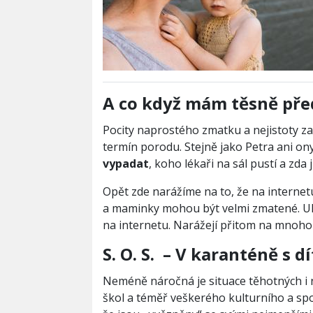
A co když mám těsně př
Pocity naprostého zmatku a nejistoty za
termín porodu. Stejně jako Petra ani ony 
vypadat
, koho lékaři na sál pustí a zda 
Opět zde narážíme na to, že na internet
a maminky mohou být velmi zmatené. Uka
na internetu. Narážejí přitom na mnoho 
S. O. S. – V karanténě s 
Neméně náročná je situace těhotných i n
škol a téměř veškerého kulturního a sp