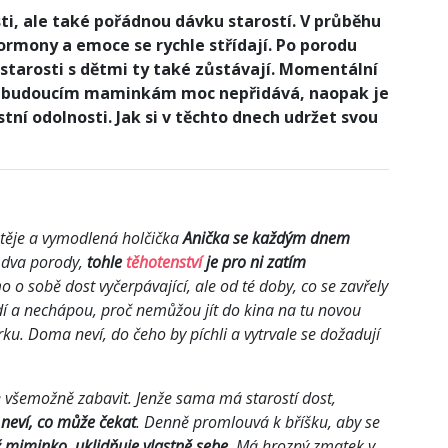
ti, ale také pořádnou dávku starostí. V průběhu
rmony a emoce se rychle střídají. Po porodu
starosti s dětmi ty také zůstávají. Momentální
m i budoucím maminkám moc nepřidává, naopak je
tní odolnosti. Jak si v těchto dnech udržet svou
těje a vymodlená holčička
Anička se každým dnem
ž dva porody,
tohle
těhotenství
je pro ni zatím
o o sobě dost vyčerpávající, ale od té doby, co se zavřely
dí a nechápou, proč nemůžou jít do kina na tu novou
ku. Doma neví, do čeho by píchli a vytrvale se dožadují
 všemožně zabavit. Jenže sama má starostí dost,
a
neví, co může čekat
. Denně promlouvá k bříšku, aby se
ž miminko, uklidňuje vlastně sebe
. Má hrozný zmatek v