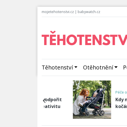
mojetehotenstvi.cz
|
babywatch.cz
Těhotenství
Otěhotnění
P
o dítě
Děti
 nadobro odstavit
Když dítě odmít
árek?
matku