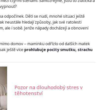
mezi čtyřmi stěnami. Samozřejmě, jsou to zlatíčka a
i vypnout?
na odpočinek. Děti se nudí, mnohé situaci ještě
k neustále hledají způsoby, jak své ratolesti
m, ale i sobě. Jenže nápady docházejí a obnovení
mimo domov – maminku odřízlo od dalších matek
pak ještě více
prohlubuje pocity smutku, strachu
Pozor na dlouhodobý stres v
těhotenství