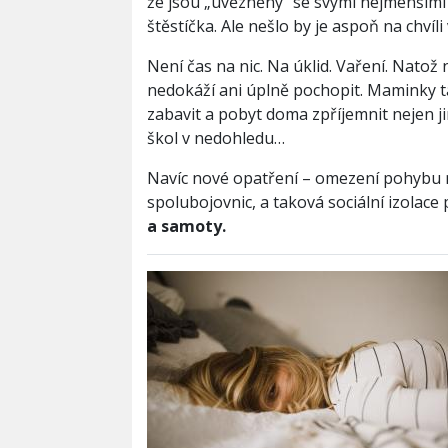
že jsou „uvězněny“ se svými nejmenšími 
štěstíčka. Ale nešlo by je aspoň na chvíl
Není čas na nic. Na úklid. Vaření. Natož 
nedokáží ani úplně pochopit. Maminky ta
zabavit a pobyt doma zpříjemnit nejen ji
škol v nedohledu…
Navíc nové opatření – omezení pohybu 
spolubojovnic, a taková sociální izolace 
a samoty.