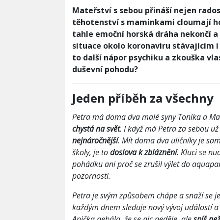
Mateřství s sebou přináší nejen rados
těhotenství s maminkami cloumají ho
tahle emoční horská dráha nekončí a 
situace okolo koronaviru stávající
to další nápor psychiku a zkouška vlas
duševní pohodu?
Jeden příběh za všechny
Petra má doma dva malé syny Toníka a Ma
chystá na svět
. I když má Petra za sebou u
nejnáročnější
. Mít doma dva uličníky je sam
školy, je to
doslova k zbláznění.
Kluci se nu
pohádku ani proč se zrušil výlet do aquapar
pozornosti.
Petra je svým způsobem chápe a snaží se je
každým dnem sleduje nový vývoj událostí 
Anička nebála, že se nic neděje, ale
spíš ne