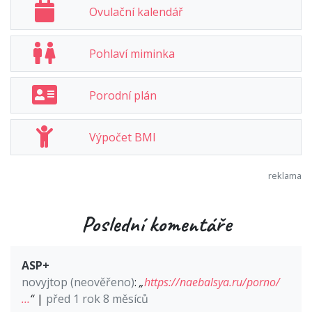
Ovulační kalendář
Pohlaví miminka
Porodní plán
Výpočet BMI
Poslední komentáře
ASP+
novyjtop (neověřeno)
:
„
https://naebalsya.ru/porno/
…
“
|
před 1 rok 8 měsíců