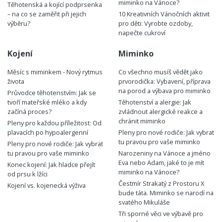
miminko na Vánoce?
Těhotenská a kojící podprsenka
– na co se zaměřit při jejich
10 Kreativních Vánočních aktivit
výběru?
pro děti: Vyrobte ozdoby,
napečte cukroví
Kojení
Miminko
Měsíc s miminkem - Nový rytmus
Co všechno musíš vědět jako
života
prvorodička: Vybavení, příprava
na porod a výbava pro miminko
Průvodce těhotenstvím: Jak se
tvoří mateřské mléko a kdy
Těhotenství a alergie: Jak
začíná proces?
zvládnout alergické reakce a
chránit miminko
Pleny pro každou příležitost: Od
plavacích po hypoalergenní
Pleny pro nové rodiče: Jak vybrat
tu pravou pro vaše miminko
Pleny pro nové rodiče: Jak vybrat
tu pravou pro vaše miminko
Narozeniny na Vánoce a jméno
Eva nebo Adam, jaké to je mít
Konec kojení: Jak hladce přejít
miminko na Vánoce?
od prsu k lžíci
Čestmír Strakatý z Prostoru X
Kojení vs. kojenecká výživa
bude táta. Miminko se narodí na
svatého Mikuláše
Tři sporné věci ve výbavě pro