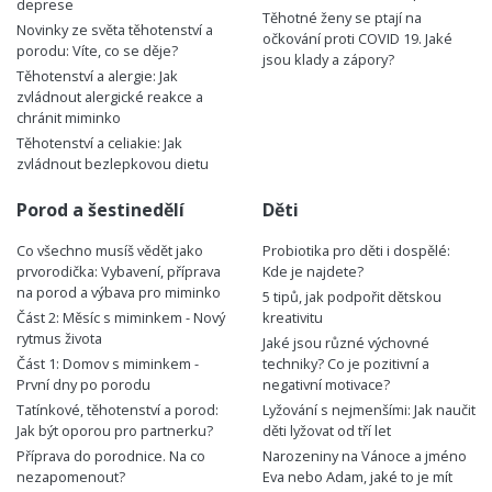
deprese
Těhotné ženy se ptají na
Novinky ze světa těhotenství a
očkování proti COVID 19. Jaké
porodu: Víte, co se děje?
jsou klady a zápory?
Těhotenství a alergie: Jak
zvládnout alergické reakce a
chránit miminko
Těhotenství a celiakie: Jak
zvládnout bezlepkovou dietu
Porod a šestinedělí
Děti
Co všechno musíš vědět jako
Probiotika pro děti i dospělé:
prvorodička: Vybavení, příprava
Kde je najdete?
na porod a výbava pro miminko
5 tipů, jak podpořit dětskou
Část 2: Měsíc s miminkem - Nový
kreativitu
rytmus života
Jaké jsou různé výchovné
Část 1: Domov s miminkem -
techniky? Co je pozitivní a
První dny po porodu
negativní motivace?
Tatínkové, těhotenství a porod:
Lyžování s nejmenšími: Jak naučit
Jak být oporou pro partnerku?
děti lyžovat od tří let
Příprava do porodnice. Na co
Narozeniny na Vánoce a jméno
nezapomenout?
Eva nebo Adam, jaké to je mít