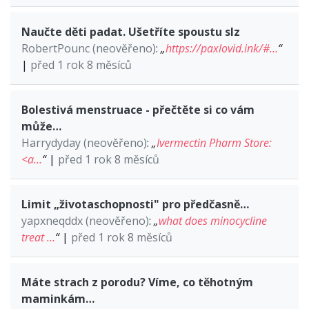
Naučte děti padat. Ušetříte spoustu slz
RobertPounc (neověřeno)
:
„
https://paxlovid.ink/#…
“
|
před 1 rok 8 měsíců
Bolestivá menstruace - přečtěte si co vám
může…
Harrydyday (neověřeno)
:
„
Ivermectin Pharm Store:
<a…
“
|
před 1 rok 8 měsíců
Limit „životaschopnosti" pro předčasně…
yapxneqddx (neověřeno)
:
„
what does minocycline
treat …
“
|
před 1 rok 8 měsíců
Máte strach z porodu? Víme, co těhotným
maminkám…