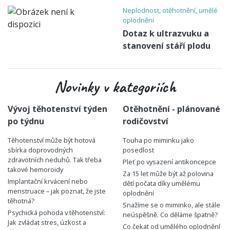
Neplodnost, otěhotnění, umělé
oplodnění
Dotaz k ultrazvuku a
stanovení stáří plodu
Novinky v kategoriích
Vývoj těhotenství týden
Otěhotnění - plánované
po týdnu
rodičovství
Těhotenství může být hotová
Touha po miminku jako
sbírka doprovodných
posedlost
zdravotních neduhů. Tak třeba
Pleť po vysazení antikoncepce
takové hemoroidy
Za 15 let může být až polovina
Implantační krvácení nebo
dětí počata díky umělému
menstruace – jak poznat, že jste
oplodnění
těhotná?
Snažíme se o miminko, ale stále
Psychická pohoda v těhotenství:
neúspěšně. Co děláme špatně?
Jak zvládat stres, úzkost a
Co čekat od umělého oplodnění