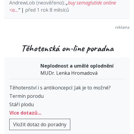
AndrewLob (neověřeno)
:
„
buy semaglutide online
<a…
“
|
před 1 rok 8 měsíců
Těhotenská on-line poradna
Neplodnost a umělé oplodnění
MUDr. Lenka Hromadová
Těhotenství i s antikoncepcí: Jak je to možné?
Termín porodu
Stáří plodu
Více dotazů...
Vložit dotaz do poradny