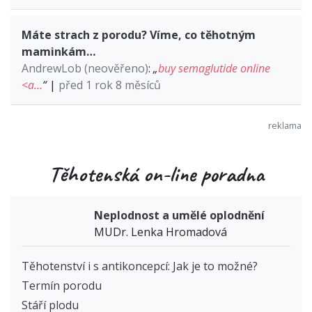
Máte strach z porodu? Víme, co těhotným
maminkám…
AndrewLob (neověřeno)
:
„
buy semaglutide online
<a…
“
|
před 1 rok 8 měsíců
Těhotenská on-line poradna
Neplodnost a umělé oplodnění
MUDr. Lenka Hromadová
Těhotenství i s antikoncepcí: Jak je to možné?
Termín porodu
Stáří plodu