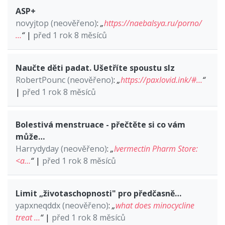
ASP+
novyjtop (neověřeno)
:
„
https://naebalsya.ru/porno/
…
“
|
před 1 rok 8 měsíců
Naučte děti padat. Ušetříte spoustu slz
RobertPounc (neověřeno)
:
„
https://paxlovid.ink/#…
“
|
před 1 rok 8 měsíců
Bolestivá menstruace - přečtěte si co vám
může…
Harrydyday (neověřeno)
:
„
Ivermectin Pharm Store:
<a…
“
|
před 1 rok 8 měsíců
Limit „životaschopnosti" pro předčasně…
yapxneqddx (neověřeno)
:
„
what does minocycline
treat …
“
|
před 1 rok 8 měsíců