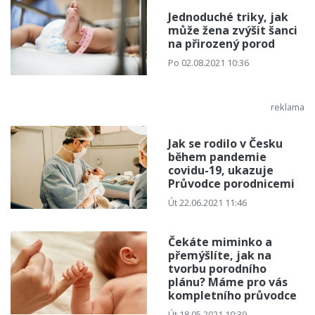
Jednoduché triky, jak
může žena zvýšit šanci
na přirozený porod
Po 02.08.2021 10:36
Jak se rodilo v Česku
během pandemie
covidu-19, ukazuje
Průvodce porodnicemi
Út 22.06.2021 11:46
Čekáte miminko a
přemýšlíte, jak na
tvorbu porodního
plánu? Máme pro vás
kompletního průvodce
Út 18.05.2021 10:39