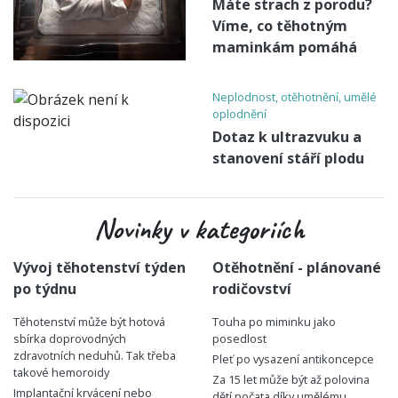
Máte strach z porodu?
Víme, co těhotným
maminkám pomáhá
Neplodnost, otěhotnění, umělé
oplodnění
Dotaz k ultrazvuku a
stanovení stáří plodu
Novinky v kategoriích
Vývoj těhotenství týden
Otěhotnění - plánované
po týdnu
rodičovství
Těhotenství může být hotová
Touha po miminku jako
sbírka doprovodných
posedlost
zdravotních neduhů. Tak třeba
Pleť po vysazení antikoncepce
takové hemoroidy
Za 15 let může být až polovina
Implantační krvácení nebo
dětí počata díky umělému