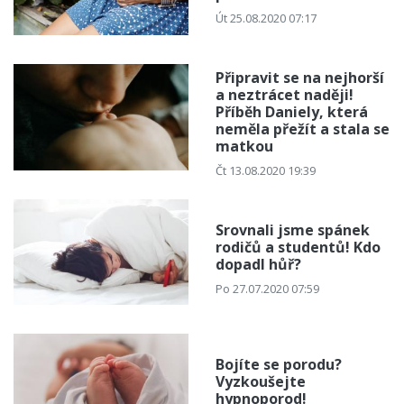
Út 25.08.2020 07:17
Připravit se na nejhorší
a neztrácet naději!
Příběh Daniely, která
neměla přežít a stala se
matkou
Čt 13.08.2020 19:39
Srovnali jsme spánek
rodičů a studentů! Kdo
dopadl hůř?
Po 27.07.2020 07:59
Bojíte se porodu?
Vyzkoušejte
hypnoporod!