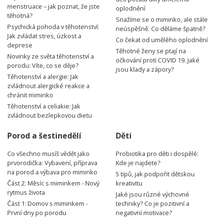
menstruace – jak poznat, že jste
oplodnění
těhotná?
Snažíme se o miminko, ale stále
Psychická pohoda v těhotenství:
neúspěšně. Co děláme špatně?
Jak zvládat stres, úzkost a
Co čekat od umělého oplodnění
deprese
Těhotné ženy se ptají na
Novinky ze světa těhotenství a
očkování proti COVID 19. Jaké
porodu: Víte, co se děje?
jsou klady a zápory?
Těhotenství a alergie: Jak
zvládnout alergické reakce a
chránit miminko
Těhotenství a celiakie: Jak
zvládnout bezlepkovou dietu
Porod a šestinedělí
Děti
Co všechno musíš vědět jako
Probiotika pro děti i dospělé:
prvorodička: Vybavení, příprava
Kde je najdete?
na porod a výbava pro miminko
5 tipů, jak podpořit dětskou
Část 2: Měsíc s miminkem - Nový
kreativitu
rytmus života
Jaké jsou různé výchovné
Část 1: Domov s miminkem -
techniky? Co je pozitivní a
První dny po porodu
negativní motivace?