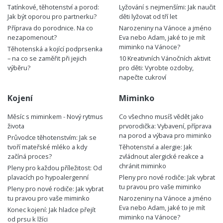
Tatínkové, těhotenství a porod:
Lyžování s nejmenšími: Jak naučit
Jak být oporou pro partnerku?
děti lyžovat od tří let
Příprava do porodnice. Na co
Narozeniny na Vánoce a jméno
nezapomenout?
Eva nebo Adam, jaké to je mít
miminko na Vánoce?
Těhotenská a kojící podprsenka
– na co se zaměřit při jejich
10 Kreativních Vánočních aktivit
výběru?
pro děti: Vyrobte ozdoby,
napečte cukroví
Kojení
Miminko
Měsíc s miminkem - Nový rytmus
Co všechno musíš vědět jako
života
prvorodička: Vybavení, příprava
na porod a výbava pro miminko
Průvodce těhotenstvím: Jak se
tvoří mateřské mléko a kdy
Těhotenství a alergie: Jak
začíná proces?
zvládnout alergické reakce a
chránit miminko
Pleny pro každou příležitost: Od
plavacích po hypoalergenní
Pleny pro nové rodiče: Jak vybrat
tu pravou pro vaše miminko
Pleny pro nové rodiče: Jak vybrat
tu pravou pro vaše miminko
Narozeniny na Vánoce a jméno
Eva nebo Adam, jaké to je mít
Konec kojení: Jak hladce přejít
miminko na Vánoce?
od prsu k lžíci