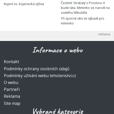
Čestmír Strakatý z Prostoru X
Kojení vs. kojenecká výživa
bude táta. Miminko se narodí na
svatého Mikuláše
Tři sporné věci ve výbavě pro
miminko
Informace o webu
Kontakt
Podmínky ochrany osobních údajů
Podmínky užívání webu tehotenstvi.cz
O webu
Partneři
Reklama
Site map
Vybrané kategorie