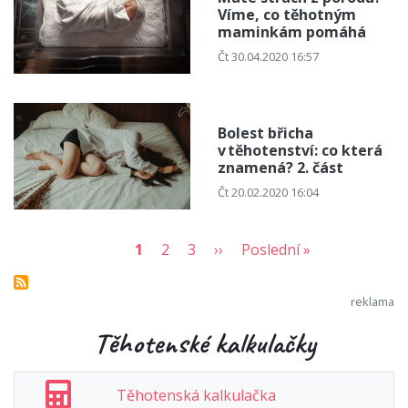
Víme, co těhotným
maminkám pomáhá
Čt 30.04.2020 16:57
Bolest břicha
v těhotenství: co která
znamená? 2. část
Čt 20.02.2020 16:04
1
2
3
››
Poslední »
Těhotenské kalkulačky
Těhotenská kalkulačka