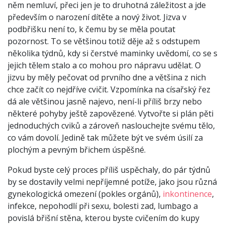
něm nemluví, přeci jen je to druhotná záležitost a jde
především o narození dítěte a nový život. Jizva v
podbřišku není to, k čemu by se měla poutat
pozornost. To se většinou totiž děje až s odstupem
několika týdnů, kdy si čerstvé maminky uvědomí, co se s
jejich tělem stalo a co mohou pro nápravu udělat. O
jizvu by měly pečovat od prvního dne a většina z nich
chce začít co nejdříve cvičit. Vzpomínka na císařský řez
dá ale většinou jasně najevo, není-li příliš brzy nebo
některé pohyby ještě zapovězené. Vytvořte si plán pěti
jednoduchých cviků a zároveň naslouchejte svému tělo,
co vám dovolí. Jedině tak můžete být ve svém úsilí za
plochým a pevným břichem úspěšné.
Pokud byste celý proces příliš uspěchaly, do pár týdnů
by se dostavily velmi nepříjemné potíže, jako jsou různá
gynekologická omezení (pokles orgánů),
inkontinence
,
infekce, nepohodlí při sexu, bolesti zad, lumbago a
povislá břišní stěna, kterou byste cvičením do kupy