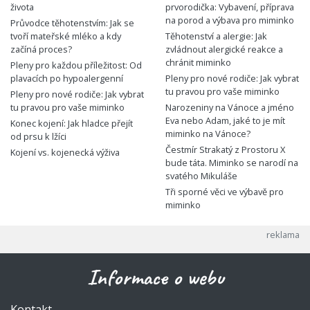
života
prvorodička: Vybavení, příprava
na porod a výbava pro miminko
Průvodce těhotenstvím: Jak se
tvoří mateřské mléko a kdy
Těhotenství a alergie: Jak
začíná proces?
zvládnout alergické reakce a
chránit miminko
Pleny pro každou příležitost: Od
plavacích po hypoalergenní
Pleny pro nové rodiče: Jak vybrat
tu pravou pro vaše miminko
Pleny pro nové rodiče: Jak vybrat
tu pravou pro vaše miminko
Narozeniny na Vánoce a jméno
Eva nebo Adam, jaké to je mít
Konec kojení: Jak hladce přejít
miminko na Vánoce?
od prsu k lžíci
Čestmír Strakatý z Prostoru X
Kojení vs. kojenecká výživa
bude táta. Miminko se narodí na
svatého Mikuláše
Tři sporné věci ve výbavě pro
miminko
Informace o webu
Kontakt