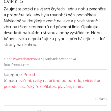
Cvik č. 5
Zaujměte pozici na všech čtyřech. Jednu nohu zvedněte
a propněte tak, aby byla rovnoběžně s podložkou.
Následně se dotýkejte země na levé a pravé straně
zhruba třicet centimetrů od původní linie. Opakujte
desetkrát na každou stranu a nohy vystřídejte. Nohu
během cviku nepokrčujte a plynule přecházejte z jedné
strany na druhou.
autor:
www.tehotenstvi.cz
| Michaela Svobodová
foto: freepik.com
kategorie:
Porod
témata:
cvičení
,
cviky na břicho po porodu
,
cvičení po
porodu
,
císařský řez
,
Pilates
,
plavání
,
máma