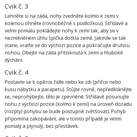
Cvik č. 3
Lehněte si na záda, nohy zvedněte kolmo k zemi v
kolenou ohněte (rovnoběžně s podložkou). Střídavě a
velmi pomalu pokládejte nohy k zemi tak, aby se v
nezměněném úhlu špička dotkla země. Jakmile se tak
stane, vraťte se do výchozí pozice a pokračujte druhou
nohou. Dbejte na záda přitisknutá k zemi a hluboké
dýchání.
Cvik č. 4
Postavte se k opěrce židle nebo ke zdi (příčce nebo
kusu nábytku a parapetu). Stůjte rovně, nepředklánějte
se, neprohýbejte, tělo je zpevněné. Střídavě posunujte
nohu z výchozí pozice (kolmo k zemi) na úroveň dozadu
(rozptyl pohybu se bude postupně zvětšovat). Pohyb
připomíná zakopávání, ale v tomto případě je velmi
pomalý a plynulý, bez přestávek.