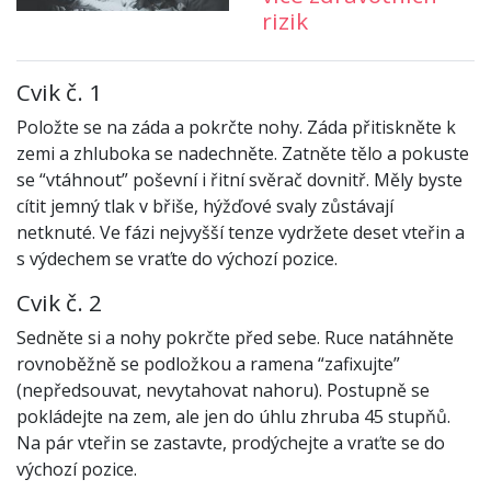
rizik
Cvik č. 1
Položte se na záda a pokrčte nohy. Záda přitiskněte k
zemi a zhluboka se nadechněte. Zatněte tělo a pokuste
se “vtáhnout” poševní i řitní svěrač dovnitř. Měly byste
cítit jemný tlak v břiše, hýžďové svaly zůstávají
netknuté. Ve fázi nejvyšší tenze vydržete deset vteřin a
s výdechem se vraťte do výchozí pozice.
Cvik č. 2
Sedněte si a nohy pokrčte před sebe. Ruce natáhněte
rovnoběžně se podložkou a ramena “zafixujte”
(nepředsouvat, nevytahovat nahoru). Postupně se
pokládejte na zem, ale jen do úhlu zhruba 45 stupňů.
Na pár vteřin se zastavte, prodýchejte a vraťte se do
výchozí pozice.