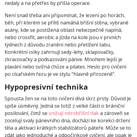
nedaly a na přetřes by přišla operace.
Není snad třeba ani připomínat, že lezení po horách,
běh, při kterém se příliš namáhá břišní stěna, vybrané
asány, kde se postižená oblast nebezpečně napíná,
nebo crossfit, aerobic a jízda na kole jsou v prvních
týdnech z důvodu zranění nebo přetížení tabu.
Konkrétní cviky zahrnují sedy-lehy, sklapovačky,
zkracovačky a podsazování pánve. Mnohem lepší je
plavání nebo svižná chůze a pilates. Heslo pro cvičení
po císařském řezu je ve stylu “hlavně přirozeně”.
Hypopresivní technika
Spousta žen se na toto cvičení dívá skrz prsty. Důvod je
spíše úsměvný. Jedná se totiž z velké části o brániční
posilování, čímž se
snižují nitrobřišní tlak
a zároveň se
zocelují svaly pánevního dna, dochází ke korekci držení
těla a aktivaci krátkých stabilizátorů páteře. Může se to
zdát jako jednoduché a odpočinkové cvičení, ale opak je