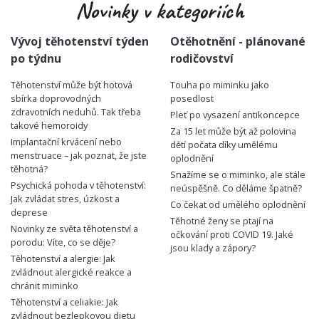
Novinky v kategoriích
Vývoj těhotenství týden
Otěhotnění - plánované
po týdnu
rodičovství
Těhotenství může být hotová
Touha po miminku jako
sbírka doprovodných
posedlost
zdravotních neduhů. Tak třeba
Pleť po vysazení antikoncepce
takové hemoroidy
Za 15 let může být až polovina
Implantační krvácení nebo
dětí počata díky umělému
menstruace – jak poznat, že jste
oplodnění
těhotná?
Snažíme se o miminko, ale stále
Psychická pohoda v těhotenství:
neúspěšně. Co děláme špatně?
Jak zvládat stres, úzkost a
Co čekat od umělého oplodnění
deprese
Těhotné ženy se ptají na
Novinky ze světa těhotenství a
očkování proti COVID 19. Jaké
porodu: Víte, co se děje?
jsou klady a zápory?
Těhotenství a alergie: Jak
zvládnout alergické reakce a
chránit miminko
Těhotenství a celiakie: Jak
zvládnout bezlepkovou dietu