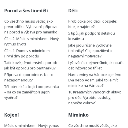
Porod a šestinedělí
Děti
Co všechno musíš vědět jako
Probiotika pro děti i dospělé:
prvorodička: Vybavení, příprava
Kde je najdete?
na porod a výbava pro miminko
5 tipů, jak podpořit dětskou
Část 2: Měsíc s miminkem - Nový
kreativitu
rytmus života
Jaké jsou různé výchovné
Část 1: Domov s miminkem -
techniky? Co je pozitivní a
První dny po porodu
negativní motivace?
Tatínkové, těhotenství a porod:
Lyžování s nejmenšími: Jak naučit
Jak být oporou pro partnerku?
děti lyžovat od tří let
Příprava do porodnice. Na co
Narozeniny na Vánoce a jméno
nezapomenout?
Eva nebo Adam, jaké to je mít
miminko na Vánoce?
Těhotenská a kojící podprsenka
– na co se zaměřit při jejich
10 Kreativních Vánočních aktivit
výběru?
pro děti: Vyrobte ozdoby,
napečte cukroví
Kojení
Miminko
Měsíc s miminkem - Nový rytmus
Co všechno musíš vědět jako