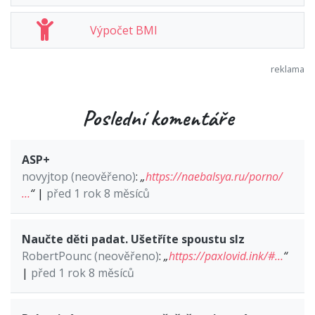
Výpočet BMI
Poslední komentáře
ASP+
novyjtop (neověřeno)
:
„
https://naebalsya.ru/porno/
…
“
|
před 1 rok 8 měsíců
Naučte děti padat. Ušetříte spoustu slz
RobertPounc (neověřeno)
:
„
https://paxlovid.ink/#…
“
|
před 1 rok 8 měsíců