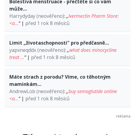
Bolestivá menstruace - přečtěte si co vám
může…
Harrydyday (neověřeno)
:
„
Ivermectin Pharm Store:
<a…
“
|
před 1 rok 8 měsíců
Limit „životaschopnosti" pro předčasně…
yapxneqddx (neověřeno)
:
„
what does minocycline
treat …
“
|
před 1 rok 8 měsíců
Máte strach z porodu? Víme, co těhotným
maminkám…
AndrewLob (neověřeno)
:
„
buy semaglutide online
<a…
“
|
před 1 rok 8 měsíců