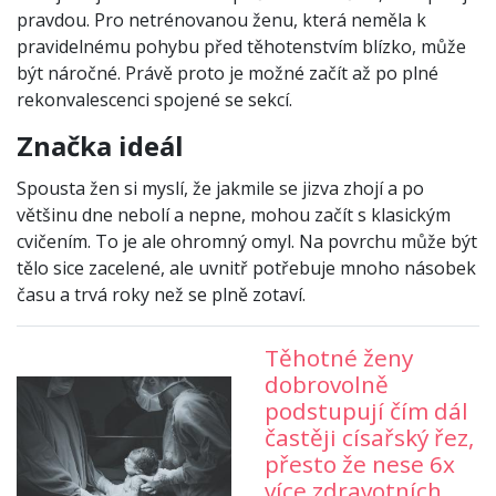
pravdou. Pro netrénovanou ženu, která neměla k
pravidelnému pohybu před těhotenstvím blízko, může
být náročné. Právě proto je možné začít až po plné
rekonvalescenci spojené se sekcí.
Značka ideál
Spousta žen si myslí, že jakmile se jizva zhojí a po
většinu dne nebolí a nepne, mohou začít s klasickým
cvičením. To je ale ohromný omyl. Na povrchu může být
tělo sice zacelené, ale uvnitř potřebuje mnoho násobek
času a trvá roky než se plně zotaví.
Těhotné ženy
dobrovolně
podstupují čím dál
častěji císařský řez,
přesto že nese 6x
více zdravotních