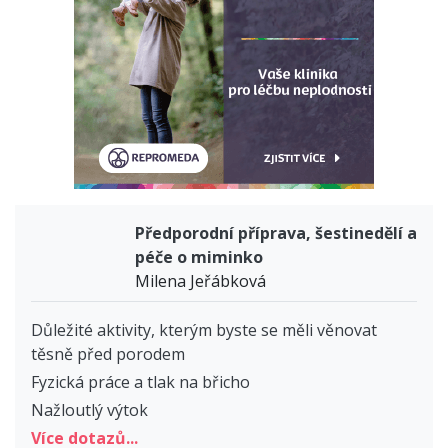
Předporodní příprava, šestinedělí a
péče o miminko
Milena Jeřábková
Důležité aktivity, kterým byste se měli věnovat
těsně před porodem
Fyzická práce a tlak na břicho
Nažloutlý výtok
Více dotazů...