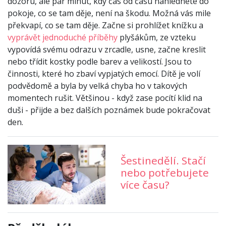
dozoru, ale pár minut, kdy čas od času nahlédnete do
pokoje, co se tam děje, není na škodu. Možná vás mile
překvapí, co se tam děje. Začne si prohlížet knížku a
vyprávět jednoduché příběhy
plyšákům, ze vzteku
vypovídá svému odrazu v zrcadle, usne, začne kreslit
nebo třídit kostky podle barev a velikostí. Jsou to
činnosti, které ho zbaví vypjatých emocí. Dítě je volí
podvědomě a byla by velká chyba ho v takových
momentech rušit. Většinou - když zase pocítí klid na
duši - přijde a bez dalších poznámek bude pokračovat
den.
Šestinedělí. Stačí
nebo potřebujete
více času?