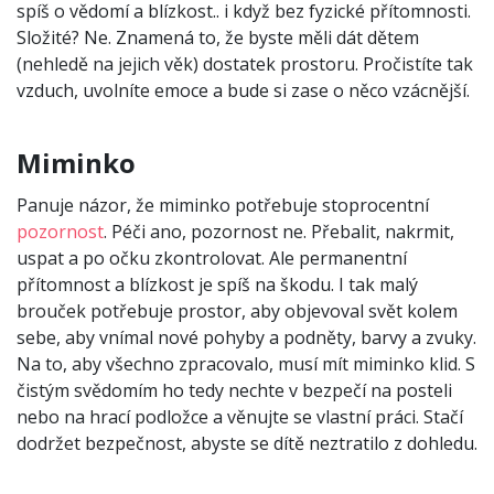
spíš o vědomí a blízkost.. i když bez fyzické přítomnosti.
Složité? Ne. Znamená to, že byste měli dát dětem
(nehledě na jejich věk) dostatek prostoru. Pročistíte tak
vzduch, uvolníte emoce a bude si zase o něco vzácnější.
Miminko
Panuje názor, že miminko potřebuje stoprocentní
pozornost
. Péči ano, pozornost ne. Přebalit, nakrmit,
uspat a po očku zkontrolovat. Ale permanentní
přítomnost a blízkost je spíš na škodu. I tak malý
brouček potřebuje prostor, aby objevoval svět kolem
sebe, aby vnímal nové pohyby a podněty, barvy a zvuky.
Na to, aby všechno zpracovalo, musí mít miminko klid. S
čistým svědomím ho tedy nechte v bezpečí na posteli
nebo na hrací podložce a věnujte se vlastní práci. Stačí
dodržet bezpečnost, abyste se dítě neztratilo z dohledu.