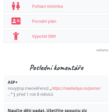
Pohlaví miminka
Porodní plán
Výpočet BMI
Poslední komentáře
ASP+
novyjtop (neověřeno)
:
„
https://naebalsya.ru/porno/
…
“
|
před 1 rok 8 měsíců
Naučte děti padat. Ušetříte spoustu slz