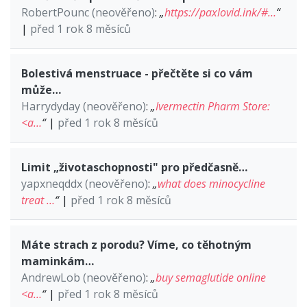
RobertPounc (neověřeno)
:
„
https://paxlovid.ink/#…
“
|
před 1 rok 8 měsíců
Bolestivá menstruace - přečtěte si co vám
může…
Harrydyday (neověřeno)
:
„
Ivermectin Pharm Store:
<a…
“
|
před 1 rok 8 měsíců
Limit „životaschopnosti" pro předčasně…
yapxneqddx (neověřeno)
:
„
what does minocycline
treat …
“
|
před 1 rok 8 měsíců
Máte strach z porodu? Víme, co těhotným
maminkám…
AndrewLob (neověřeno)
:
„
buy semaglutide online
<a…
“
|
před 1 rok 8 měsíců