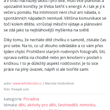
a v srdci nacházejí lásku i pro dítě, musí více plánovat a
upozadnit koníčky. Je třeba šetřit s energií. A i tak je jí k
večeru pomálu. Na intimnosti není chuť ani nálada, o
spontánních nápadech nemluvě. Většina komunikace se
točí kolem dítěte, vzrůstají měsíční výdaje a plánování
se zdá jako ta nejbláhovější myšlenka na světě.
Díky tomu, že necháte dítě chvilku o samotě, získáte čas
pro sebe. Na to, co už dlouho odkládáte a co vám přes
týden chybí. Prohlížení starých rodinných fotografií, šití,
oprava světla na chodbě nebo jen lenošení v posteli s
knížkou. I to je důležitý aspekt rodičovství. Je to sice
práce na plný úvazek, náplň si ale tvoříte sami.
autor:
www.tehotenstvi.cz
| Marcela Svobodová
foto: freepik.com
kategorie:
Poradna
témata:
děti
,
aktivity pro děti
,
šestinedělí
,
miminko
,