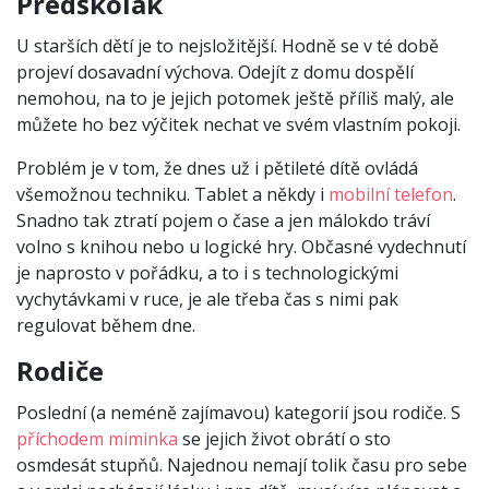
Předškolák
U starších dětí je to nejsložitější. Hodně se v té době
projeví dosavadní výchova. Odejít z domu dospělí
nemohou, na to je jejich potomek ještě příliš malý, ale
můžete ho bez výčitek nechat ve svém vlastním pokoji.
Problém je v tom, že dnes už i pětileté dítě ovládá
všemožnou techniku. Tablet a někdy i
mobilní telefon
.
Snadno tak ztratí pojem o čase a jen málokdo tráví
volno s knihou nebo u logické hry. Občasné vydechnutí
je naprosto v pořádku, a to i s technologickými
vychytávkami v ruce, je ale třeba čas s nimi pak
regulovat během dne.
Rodiče
Poslední (a neméně zajímavou) kategorií jsou rodiče. S
příchodem miminka
se jejich život obrátí o sto
osmdesát stupňů. Najednou nemají tolik času pro sebe