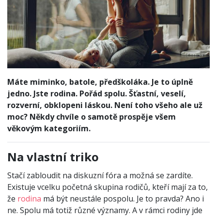
Máte miminko, batole, předškoláka. Je to úplně
jedno. Jste rodina. Pořád spolu. Šťastní, veselí,
rozverní, obklopeni láskou. Není toho všeho ale už
moc? Někdy chvíle o samotě prospěje všem
věkovým kategoriím.
Na vlastní triko
Stačí zabloudit na diskuzní fóra a možná se zardíte.
Existuje vcelku početná skupina rodičů, kteří mají za to,
že
rodina
má být neustále pospolu. Je to pravda? Ano i
ne. Spolu má totiž různé významy. A v rámci rodiny jde