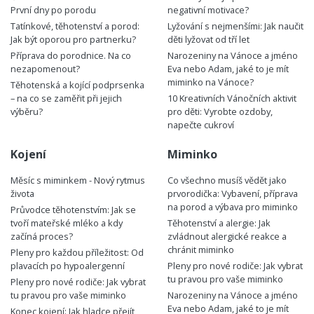
První dny po porodu
negativní motivace?
Tatínkové, těhotenství a porod:
Lyžování s nejmenšími: Jak naučit
Jak být oporou pro partnerku?
děti lyžovat od tří let
Příprava do porodnice. Na co
Narozeniny na Vánoce a jméno
nezapomenout?
Eva nebo Adam, jaké to je mít
miminko na Vánoce?
Těhotenská a kojící podprsenka
– na co se zaměřit při jejich
10 Kreativních Vánočních aktivit
výběru?
pro děti: Vyrobte ozdoby,
napečte cukroví
Kojení
Miminko
Měsíc s miminkem - Nový rytmus
Co všechno musíš vědět jako
života
prvorodička: Vybavení, příprava
na porod a výbava pro miminko
Průvodce těhotenstvím: Jak se
tvoří mateřské mléko a kdy
Těhotenství a alergie: Jak
začíná proces?
zvládnout alergické reakce a
chránit miminko
Pleny pro každou příležitost: Od
plavacích po hypoalergenní
Pleny pro nové rodiče: Jak vybrat
tu pravou pro vaše miminko
Pleny pro nové rodiče: Jak vybrat
tu pravou pro vaše miminko
Narozeniny na Vánoce a jméno
Eva nebo Adam, jaké to je mít
Konec kojení: Jak hladce přejít