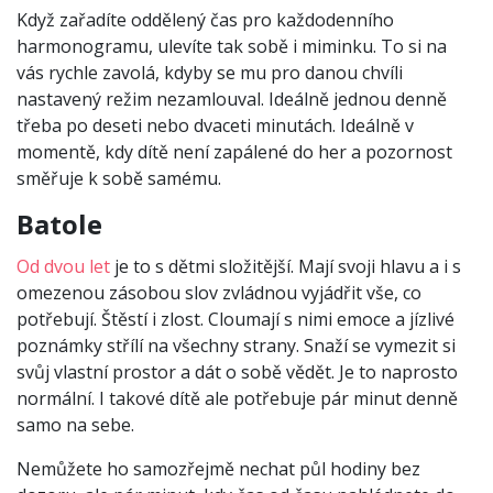
Když zařadíte oddělený čas pro každodenního
harmonogramu, ulevíte tak sobě i miminku. To si na
vás rychle zavolá, kdyby se mu pro danou chvíli
nastavený režim nezamlouval. Ideálně jednou denně
třeba po deseti nebo dvaceti minutách. Ideálně v
momentě, kdy dítě není zapálené do her a pozornost
směřuje k sobě samému.
Batole
Od dvou let
je to s dětmi složitější. Mají svoji hlavu a i s
omezenou zásobou slov zvládnou vyjádřit vše, co
potřebují. Štěstí i zlost. Cloumají s nimi emoce a jízlivé
poznámky střílí na všechny strany. Snaží se vymezit si
svůj vlastní prostor a dát o sobě vědět. Je to naprosto
normální. I takové dítě ale potřebuje pár minut denně
samo na sebe.
Nemůžete ho samozřejmě nechat půl hodiny bez