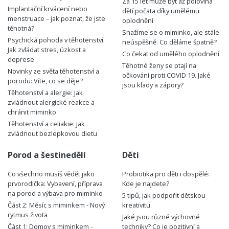
Za 15 let může být až polovina
Implantační krvácení nebo
dětí počata díky umělému
menstruace – jak poznat, že jste
oplodnění
těhotná?
Snažíme se o miminko, ale stále
Psychická pohoda v těhotenství:
neúspěšně. Co děláme špatně?
Jak zvládat stres, úzkost a
Co čekat od umělého oplodnění
deprese
Těhotné ženy se ptají na
Novinky ze světa těhotenství a
očkování proti COVID 19. Jaké
porodu: Víte, co se děje?
jsou klady a zápory?
Těhotenství a alergie: Jak
zvládnout alergické reakce a
chránit miminko
Těhotenství a celiakie: Jak
zvládnout bezlepkovou dietu
Porod a šestinedělí
Děti
Co všechno musíš vědět jako
Probiotika pro děti i dospělé:
prvorodička: Vybavení, příprava
Kde je najdete?
na porod a výbava pro miminko
5 tipů, jak podpořit dětskou
Část 2: Měsíc s miminkem - Nový
kreativitu
rytmus života
Jaké jsou různé výchovné
Část 1: Domov s miminkem -
techniky? Co je pozitivní a