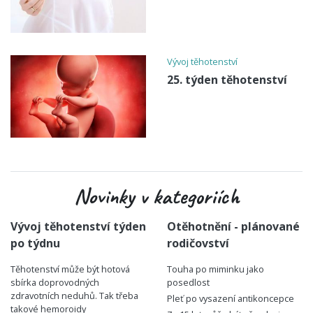
Vývoj těhotenství
25. týden těhotenství
Novinky v kategoriích
Vývoj těhotenství týden
Otěhotnění - plánované
po týdnu
rodičovství
Těhotenství může být hotová
Touha po miminku jako
sbírka doprovodných
posedlost
zdravotních neduhů. Tak třeba
Pleť po vysazení antikoncepce
takové hemoroidy