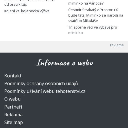
miminko na Vánoce?
od prsu k lžíci
Čestmír Strakatý z Prostoru X
Kojení vs. kojenecká výživa
bude táta. Miminko se narodí na
svatého Mikuláše
Tři sporné věci ve výbavě pro
miminko
Informace o webu
Kontakt
Podmínky ochrany osobních údajů
Podmínky užívání webu tehotenstvi.cz
O webu
Partneři
Reklama
Site map