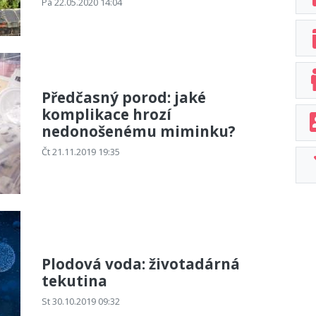
Pá 22.05.2020 14:04
Předčasný porod: jaké
komplikace hrozí
nedonošenému miminku?
Čt 21.11.2019 19:35
Plodová voda: životadárná
tekutina
St 30.10.2019 09:32