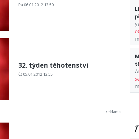
Pá 06.01.2012 13:50
L
p
y
m
m
M
t
32. týden těhotenství
A
Čt 05.01.2012 12:55
s
m
T