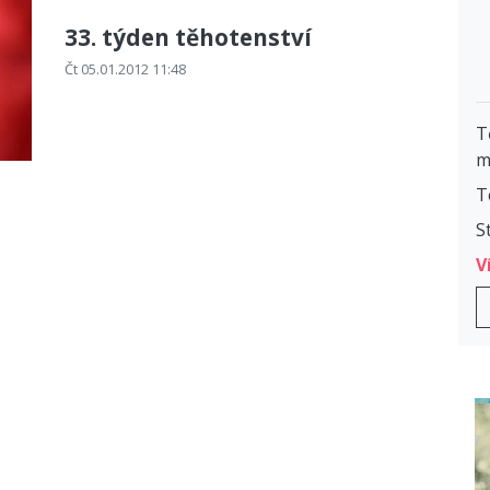
33. týden těhotenství
Čt 05.01.2012 11:48
T
m
T
S
V