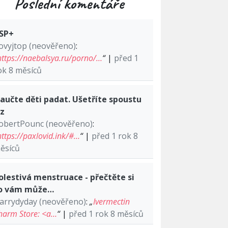
Poslední komentáře
SP+
ovyjtop (neověřeno)
:
https://naebalsya.ru/porno/…
“
|
před 1
ok 8 měsíců
aučte děti padat. Ušetříte spoustu
lz
obertPounc (neověřeno)
:
https://paxlovid.ink/#…
“
|
před 1 rok 8
ěsíců
olestivá menstruace - přečtěte si
o vám může…
arrydyday (neověřeno)
:
„
Ivermectin
harm Store: <a…
“
|
před 1 rok 8 měsíců