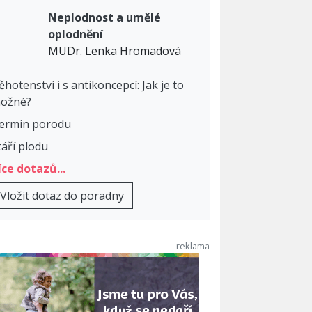
Neplodnost a umělé
oplodnění
MUDr. Lenka Hromadová
ěhotenství i s antikoncepcí: Jak je to
ožné?
ermín porodu
táří plodu
íce dotazů...
Vložit dotaz do poradny