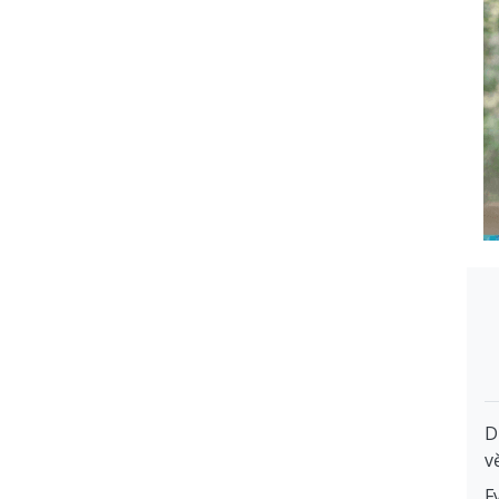
D
v
F