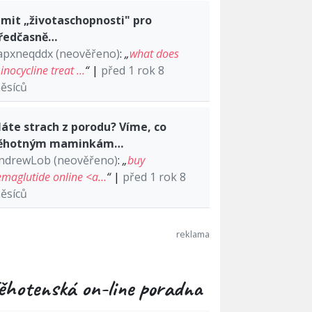
imit „životaschopnosti" pro
ředčasně…
apxneqddx (neověřeno)
:
„
what does
inocycline treat …
“
|
před 1 rok 8
ěsíců
áte strach z porodu? Víme, co
ěhotným maminkám…
ndrewLob (neověřeno)
:
„
buy
emaglutide online <a…
“
|
před 1 rok 8
ěsíců
ěhotenská on-line poradna