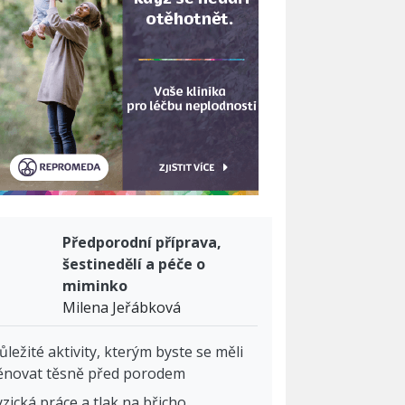
Předporodní příprava,
šestinedělí a péče o
miminko
Milena Jeřábková
ůležité aktivity, kterým byste se měli
ěnovat těsně před porodem
yzická práce a tlak na břicho