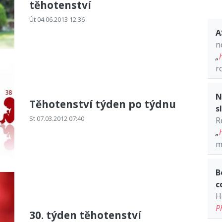
těhotenství
Út 04.06.2013 12:36
A
n
„
r
N
Těhotenství týden po týdnu
s
St 07.03.2012 07:40
R
„
m
B
c
H
P
30. týden těhotenství