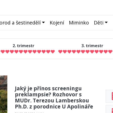
orod a šestinedělí
Kojení
Miminko
Děti
2. trimestr
3. trimestr
Jaký je přínos screeningu
preklampsie? Rozhovor s
MUDr. Terezou Lamberskou
Ph.D. z porodnice U Apolináře