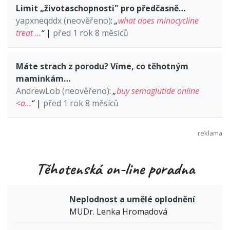
Limit „životaschopnosti" pro předčasně…
yapxneqddx (neověřeno)
:
„
what does minocycline
treat …
“
|
před 1 rok 8 měsíců
Máte strach z porodu? Víme, co těhotným
maminkám…
AndrewLob (neověřeno)
:
„
buy semaglutide online
<a…
“
|
před 1 rok 8 měsíců
Těhotenská on-line poradna
Neplodnost a umělé oplodnění
MUDr. Lenka Hromadová