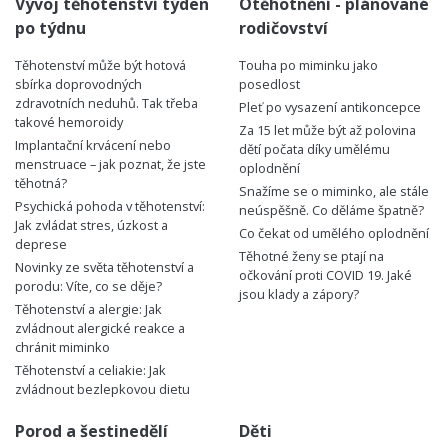
Vývoj těhotenství týden
Otěhotnění - plánované
po týdnu
rodičovství
Těhotenství může být hotová
Touha po miminku jako
sbírka doprovodných
posedlost
zdravotních neduhů. Tak třeba
Pleť po vysazení antikoncepce
takové hemoroidy
Za 15 let může být až polovina
Implantační krvácení nebo
dětí počata díky umělému
menstruace – jak poznat, že jste
oplodnění
těhotná?
Snažíme se o miminko, ale stále
Psychická pohoda v těhotenství:
neúspěšně. Co děláme špatně?
Jak zvládat stres, úzkost a
Co čekat od umělého oplodnění
deprese
Těhotné ženy se ptají na
Novinky ze světa těhotenství a
očkování proti COVID 19. Jaké
porodu: Víte, co se děje?
jsou klady a zápory?
Těhotenství a alergie: Jak
zvládnout alergické reakce a
chránit miminko
Těhotenství a celiakie: Jak
zvládnout bezlepkovou dietu
Porod a šestinedělí
Děti