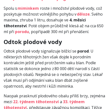
Spolu s
miminkem
roste i množství plodové vody, což
poskytuje možnost volnějšího pohybu v
děloze
. Svého
maxima, zhruba 1 litru, dosahuje ve
4. měsíci
těhotenství
. Poté objem průběžně klesá až na cca 650
ml při
porodu
, popřípadě 300 ml při přenášení.
Odtok plodové vody
Odtok plodové vody signalizuje blížící se
porod
. U
některých těhotných žen však dojde k porodním
kontrakcím ještě před protržením vaku blan. Podle
statistik se dokonce jedno z 80 000 dětí narodí s částí
plodových obalů. Nejedná se o nebezpečný stav. Lékař
však musí při odjímání vaku blan dbát zvýšené
opatrnosti, aby nestrhl i kůži miminka.
Naopak prasknutí plodového obalu příliš brzy, zejména
mezi
22. týdnem těhotenství
a
33. týdnem
těhotenství
,
představuje závažnou komplikaci. Těžce