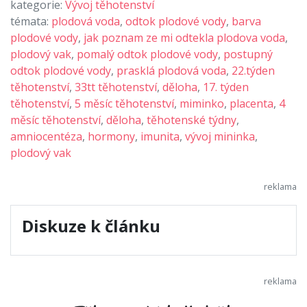
kategorie:
Vývoj těhotenství
témata:
plodová voda
,
odtok plodové vody
,
barva
plodové vody
,
jak poznam ze mi odtekla plodova voda
,
plodový vak
,
pomalý odtok plodové vody
,
postupný
odtok plodové vody
,
prasklá plodová voda
,
22.týden
těhotenství
,
33tt těhotenství
,
děloha
,
17. týden
těhotenství
,
5 měsíc těhotenství
,
miminko
,
placenta
,
4
měsíc těhotenství
,
děloha
,
těhotenské týdny
,
amniocentéza
,
hormony
,
imunita
,
vývoj mininka
,
plodový vak
Diskuze k článku