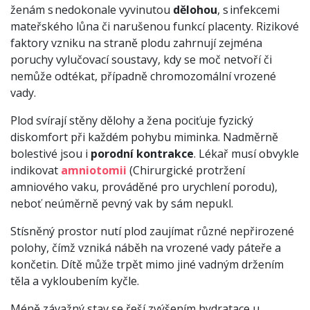
ženám s nedokonale vyvinutou
dělohou
, s infekcemi
mateřského lůna či narušenou funkcí placenty. Rizikové
faktory vzniku na straně plodu zahrnují zejména
poruchy vylučovací soustavy, kdy se moč netvoří či
nemůže odtékat, případně chromozomální vrozené
vady.
Plod svírají stěny dělohy a žena pociťuje fyzický
diskomfort při každém pohybu miminka. Nadměrně
bolestivé jsou i
porodní kontrakce
. Lékař musí obvykle
indikovat
amniotomii
(Chirurgické protržení
amniového vaku, prováděné pro urychlení porodu),
neboť neúměrně pevný vak by sám nepukl.
Stísněný prostor nutí plod zaujímat různé nepřirozené
polohy, čímž vzniká náběh na vrozené vady páteře a
končetin. Dítě může trpět mimo jiné vadným držením
těla a vykloubením kyčle.
Méně závažný stav se řeší zvýšením hydratace u