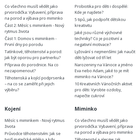
Co všechno musíš vědět jako
Probiotika pro děti i dospělé:
prvorodička: Vybavení, příprava
Kde je najdete?
na porod a výbava pro miminko
5 tipů, jak podpořit dětskou
Část 2: Měsíc s miminkem - Nový
kreativitu
rytmus života
Jaké jsou různé výchovné
Část 1: Domov s miminkem -
techniky? Co je pozitivní a
První dny po porodu
negativní motivace?
Tatínkové, těhotenství a porod:
Lyžování s nejmenšími: Jak naučit
Jak být oporou pro partnerku?
děti lyžovat od tří let
Příprava do porodnice. Na co
Narozeniny na Vánoce a jméno
nezapomenout?
Eva nebo Adam, jaké to je mít
miminko na Vánoce?
Těhotenská a kojící podprsenka
– na co se zaměřit při jejich
10 Kreativních Vánočních aktivit
výběru?
pro děti: Vyrobte ozdoby,
napečte cukroví
Kojení
Miminko
Měsíc s miminkem - Nový rytmus
Co všechno musíš vědět jako
života
prvorodička: Vybavení, příprava
na porod a výbava pro miminko
Průvodce těhotenstvím: Jak se
tvoří mateřské mléko a kdy
Těhotenství a alergie: Jak