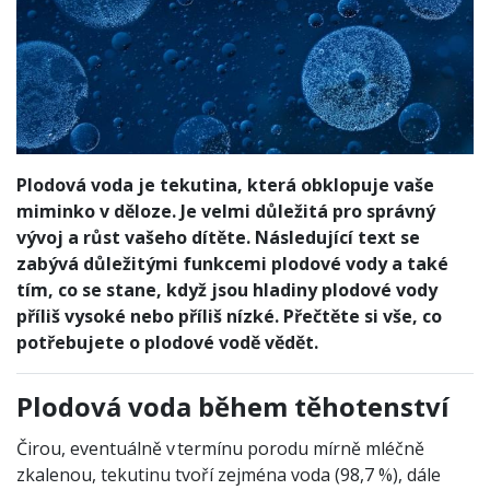
Plodová voda je tekutina, která obklopuje vaše
miminko v děloze. Je velmi důležitá pro správný
vývoj a růst vašeho dítěte. Následující text se
zabývá důležitými funkcemi plodové vody a také
tím, co se stane, když jsou hladiny plodové vody
příliš vysoké nebo příliš nízké. Přečtěte si vše, co
potřebujete o plodové vodě vědět.
Plodová voda během těhotenství
Čirou, eventuálně v termínu porodu mírně mléčně
zkalenou, tekutinu tvoří zejména voda (98,7 %), dále