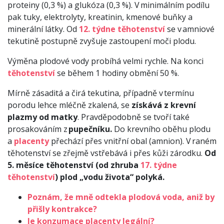
proteiny (0,3 %) a glukóza (0,3 %). V minimálním podílu
pak tuky, elektrolyty, kreatinin, kmenové buňky a
minerální látky. Od
12. týdne těhotenství
se v amniové
tekutině postupně zvyšuje zastoupení moči plodu.
Výměna plodové vody probíhá velmi rychle. Na konci
těhotenství
se během 1 hodiny obmění 50 %.
Mírně zásaditá a čirá tekutina, případně v termínu
porodu lehce mléčně zkalená, se
získává z krevní
plazmy od matky
. Pravděpodobně se tvoří také
prosakováním z
pupečníku.
Do krevního oběhu plodu
a
placenty
přechází přes vnitřní obal (amnion). V raném
těhotenství se zřejmě vstřebává i přes kůži zárodku.
Od
5. měsíce těhotenství (od zhruba
17. týdne
těhotenství
) plod „vodu života“ polyká.
Poznám, že mně odtekla plodová voda, aniž by
přišly kontrakce?
Je konzumace placenty legální?