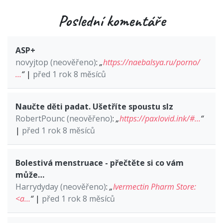
Poslední komentáře
ASP+
novyjtop (neověřeno)
:
„
https://naebalsya.ru/porno/
…
“
|
před 1 rok 8 měsíců
Naučte děti padat. Ušetříte spoustu slz
RobertPounc (neověřeno)
:
„
https://paxlovid.ink/#…
“
|
před 1 rok 8 měsíců
Bolestivá menstruace - přečtěte si co vám
může…
Harrydyday (neověřeno)
:
„
Ivermectin Pharm Store:
<a…
“
|
před 1 rok 8 měsíců