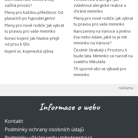
začíná proces?
zvládnout alergické reakce a
chránit miminko
Pleny pro každou příležitost: Od
plavacích po hypoalergenní
Pleny pro nové rodiče: Jak vybrat
tu pravou pro vaše miminko
Pleny pro nové rodiče: Jak vybrat
tu pravou pro vaše miminko
Narozeniny na Vánoce a jméno
Eva nebo Adam, jaké to je mít
Konec kojení: Jak hladce přejít
miminko na Vánoce?
od prsu k lžíci
Čestmír Strakatý z Prostoru X
Kojení vs. kojenecká výživa
bude táta. Miminko se narodí na
svatého Mikuláše
Tři sporné věci ve výbavě pro
miminko
Informace o webu
Kontakt
Podmínky ochrany osobních údajů
Podmínky užívání webu tehotenstvi.cz