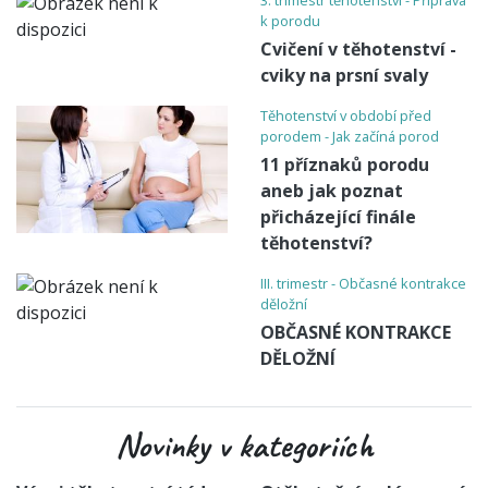
k porodu
Cvičení v těhotenství -
cviky na prsní svaly
Těhotenství v období před
porodem - Jak začíná porod
11 příznaků porodu
aneb jak poznat
přicházející finále
těhotenství?
III. trimestr - Občasné kontrakce
děložní
OBČASNÉ KONTRAKCE
DĚLOŽNÍ
Novinky v kategoriích