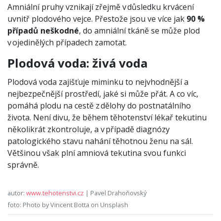
Amniální pruhy vznikají zřejmě v důsledku krvácení
uvnitř plodového vejce. Přestože jsou ve více jak
90 %
případů neškodné
, do amniální tkáně se může plod
v ojedinělých případech zamotat.
Plodová voda: živá voda
Plodová voda zajišťuje miminku to nejvhodnější a
nejbezpečnější prostředí, jaké si může přát. A co víc,
pomáhá plodu na cestě z dělohy do postnatálního
života. Není divu, že během těhotenství lékař tekutinu
několikrát zkontroluje, a v případě diagnózy
patologického stavu nahání těhotnou ženu na sál.
Většinou však plní amniová tekutina svou funkci
správně.
autor:
www.tehotenstvi.cz
| Pavel Drahoňovský
foto: Photo by Vincent Botta on Unsplash