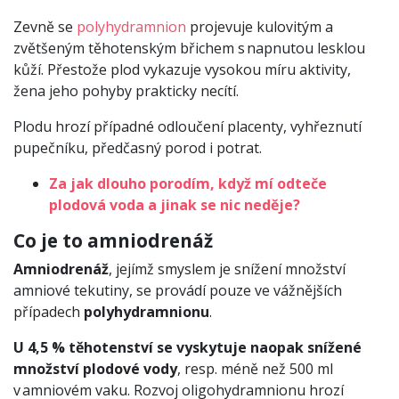
Zevně se
polyhydramnion
projevuje kulovitým a
zvětšeným těhotenským břichem s napnutou lesklou
kůží. Přestože plod vykazuje vysokou míru aktivity,
žena jeho pohyby prakticky necítí.
Plodu hrozí případné odloučení placenty, vyhřeznutí
pupečníku, předčasný porod i potrat.
Za jak dlouho porodím, když mí odteče
plodová voda a jinak se nic neděje?
Co je to amniodrenáž
Amniodrenáž
, jejímž smyslem je snížení množství
amniové tekutiny, se provádí pouze ve vážnějších
případech
polyhydramnionu
.
U 4,5 % těhotenství se vyskytuje naopak snížené
množství plodové vody
, resp. méně než 500 ml
v amniovém vaku. Rozvoj oligohydramnionu hrozí