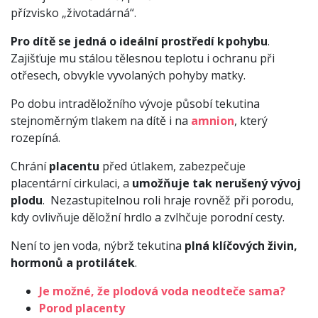
přízvisko „životadárná“.
Pro dítě se jedná o ideální prostředí k pohybu
.
Zajišťuje mu stálou tělesnou teplotu i ochranu při
otřesech, obvykle vyvolaných pohyby matky.
Po dobu intraděložního vývoje působí tekutina
stejnoměrným tlakem na dítě i na
amnion
, který
rozepíná.
Chrání
placentu
před útlakem, zabezpečuje
placentární cirkulaci, a
umožňuje tak nerušený vývoj
plodu
. Nezastupitelnou roli hraje rovněž při porodu,
kdy ovlivňuje děložní hrdlo a zvlhčuje porodní cesty.
Není to jen voda, nýbrž tekutina
plná klíčových živin,
hormonů a protilátek
.
Je možné, že plodová voda neodteče sama?
Porod placenty