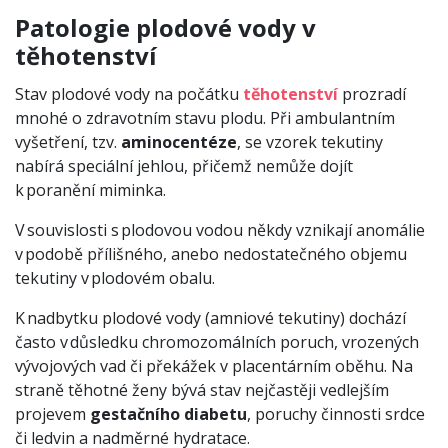
Patologie plodové vody v
těhotenství
Stav plodové vody na počátku
těhotenství
prozradí
mnohé o zdravotním stavu plodu. Při ambulantním
vyšetření, tzv.
aminocentéze
, se vzorek tekutiny
nabírá speciální jehlou, přičemž nemůže dojít
k poranění miminka.
V souvislosti s plodovou vodou někdy vznikají anomálie
v podobě přílišného, anebo nedostatečného objemu
tekutiny v plodovém obalu.
K nadbytku plodové vody (amniové tekutiny) dochází
často v důsledku chromozomálních poruch, vrozených
vývojových vad či překážek v placentárním oběhu. Na
straně těhotné ženy bývá stav nejčastěji vedlejším
projevem
gestačního diabetu
, poruchy činnosti srdce
či ledvin a nadměrné hydratace.