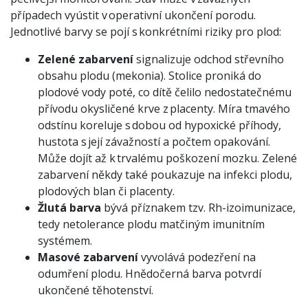
případech vyústit v operativní ukončení porodu.
Jednotlivé barvy se pojí s konkrétními riziky pro plod:
Zelené zabarvení
signalizuje odchod střevního
obsahu plodu (mekonia). Stolice proniká do
plodové vody poté, co dítě čelilo nedostatečnému
přívodu okysličené krve z placenty. Míra tmavého
odstínu koreluje s dobou od hypoxické příhody,
hustota s její závažností a počtem opakování.
Může dojít až k trvalému poškození mozku. Zelené
zabarvení někdy také poukazuje na infekci plodu,
plodových blan či placenty.
Žlutá barva
bývá příznakem tzv. Rh-izoimunizace,
tedy netolerance plodu matčiným imunitním
systémem.
Masové zabarvení
vyvolává podezření na
odumření plodu. Hnědočerná barva potvrdí
ukončené těhotenství.