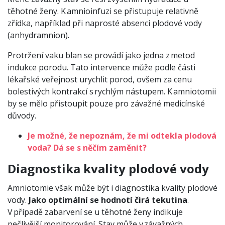
těhotné ženy. K amnioinfuzi se přistupuje relativně
zřídka, například při naprosté absenci plodové vody
(anhydramnion).
Protržení vaku blan se provádí jako jedna z metod
indukce porodu. Tato intervence může podle části
lékařské veřejnost urychlit porod, ovšem za cenu
bolestivých kontrakcí s rychlým nástupem. K amniotomii
by se mělo přistoupit pouze pro závažné medicínské
důvody.
Je možné, že nepoznám, že mi odtekla plodová
voda? Dá se s něčím zaměnit?
Diagnostika kvality plodové vody
Amniotomie však může být i diagnostika kvality plodové
vody.
Jako optimální se hodnotí čirá tekutina
.
V případě zabarvení se u těhotné ženy indikuje
pečlivější monitorování. Stav může v závažných