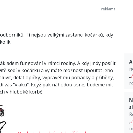
odborníků. Ti nejsou velkými zastánci kočárků, kdy
kolik.
A
kladem fungování v rámci rodiny. A kdy jindy posílit
n
Dítě sedí v kočárku a vy máte možnost upoutat jeho
„
mluvit, dělat opičky, vyprávět mu pohádky a příběhy,
r
dí vás “v akci”. Když pak náhodou usne, budeme mít
ách v hluboké korbě.
N
s
R
„
m