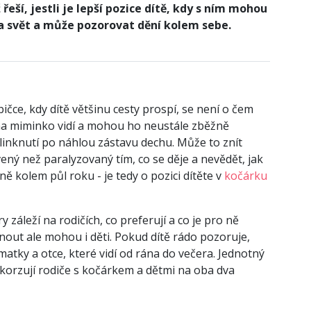
řeší, jestli je lepší pozice dítě, kdy s ním mohou
a svět a může pozorovat dění kolem sebe.
ičce, kdy dítě většinu cesty prospí, se není o čem
ž na miminko vidí a mohou ho neustále zběžně
blinknutí po náhlou zástavu dechu. Může to znít
avený než paralyzovaný tím, co se děje a nevědět, jak
ě kolem půl roku - je tedy o pozici dítěte v
kočárku
ry záleží na rodičích, co preferují a co je pro ně
ut ale mohou i děti. Pokud dítě rádo pozoruje,
matky a otce, které vidí od rána do večera. Jednotný
 korzují rodiče s kočárkem a dětmi na oba dva