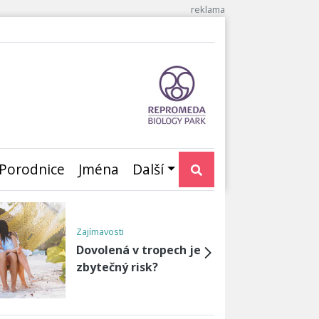
Porodnice
Jména
Další
Aktuality
Rozhovor: Vše co
byste měli vědět o
reprodukční medicíně