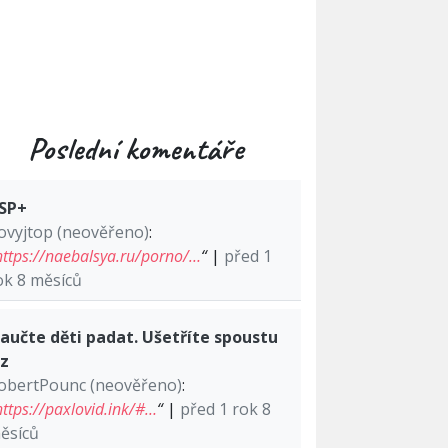
Poslední komentáře
SP+
ovyjtop (neověřeno)
:
https://naebalsya.ru/porno/…
“
|
před 1
ok 8 měsíců
aučte děti padat. Ušetříte spoustu
lz
obertPounc (neověřeno)
:
https://paxlovid.ink/#…
“
|
před 1 rok 8
ěsíců