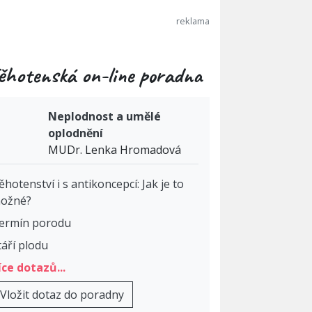
ěhotenská on-line poradna
Neplodnost a umělé
oplodnění
MUDr. Lenka Hromadová
ěhotenství i s antikoncepcí: Jak je to
ožné?
ermín porodu
táří plodu
íce dotazů...
Vložit dotaz do poradny