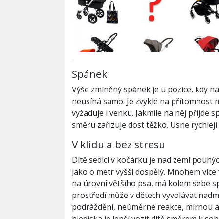
Spánek
Výše zmíněný spánek je u pozice, kdy na s
neusíná samo. Je zvyklé na přítomnost m
vyžaduje i venku. Jakmile na něj přijde sp
směru zařizuje dost těžko. Usne rychleji
V klidu a bez stresu
Dítě sedící v kočárku je nad zemí pouh
jako o metr vyšší dospělý. Mnohem více 
na úrovni většího psa, má kolem sebe s
prostředí může v dětech vyvolávat nadmí
podráždění, neúměrné reakce, mírnou a
hlediska je lepší vozit dítě směrem k so