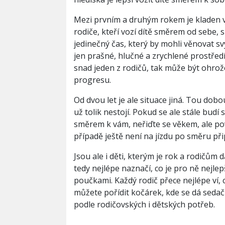
Mezi prvním a druhým rokem je kladen ve
rodiče, kteří vozí dítě směrem od sebe, s
jedinečný čas, který by mohli věnovat 
jen prašné, hlučné a zrychlené prostředí
snad jeden z rodičů, tak může být ohrož
progresu.
Od dvou let je ale situace jiná. Tou dobo
už tolik nestojí. Pokud se ale stále budí 
směrem k vám, neřiďte se věkem, ale 
případě ještě není na jízdu po směru př
Jsou ale i děti, kterým je rok a rodičům d
tedy nejlépe naznačí, co je pro ně nejlepš
poučkami. Každý rodič přece nejlépe ví, 
můžete pořídit kočárek, kde se dá seda
podle rodičovských i dětských potřeb.