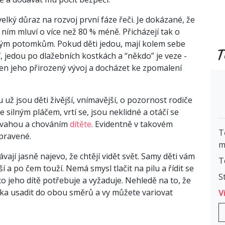
lký důraz na rozvoj první fáze řeči. Je dokázané, že
 ním mluví o více než 80 % méně. Přicházejí tak o
svým potomkům. Pokud děti jedou, mají kolem sebe
T
, jedou po dlažebních kostkách a “někdo” je veze -
en jeho přirozený vývoj a docházet ke zpomalení
u už jsou děti živější, vnímavější, o pozornost rodiče
se silným pláčem, vrtí se, jsou neklidné a otáčí se
povahou a chováním
dítěte
. Evidentně v takovém
T
ipravené.
m
ávají jasně najevo, že chtějí vidět svět. Samy děti vám
T
í a po čem touží. Nemá smysl tlačit na pilu a řídit se
S
co jeho dítě potřebuje a vyžaduje. Nehledě na to, že
čka usadit do obou směrů a vy můžete variovat
V