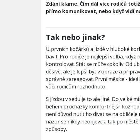
Zdání klame. Čím dál více rodičů totiž 
přímo komunikovat, nebo když vidí n
Tak nebo jinak?
U prvních kočárků a jízdě v hluboké korb
bavit. Pro rodiče je nejlepší volba, kdy
kontrolovat. Stát se může cokoliv. Od u
děsivě, ale je lepší být v obraze a připr
správně zareagovat. První měsíce - ideáln
vůči rodičům rozhodnuto.
S jízdou v sedu je to ale jiné. Do velké mí
během procházky komfortnější. Rozhodno
není důvod nutit ho dívat se na obličeje 
názor se nikdy neobjeví, a tak po městě
způsoby.