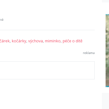
ová
čárek
,
kočárky
,
výchova
,
miminko
,
péče o dítě