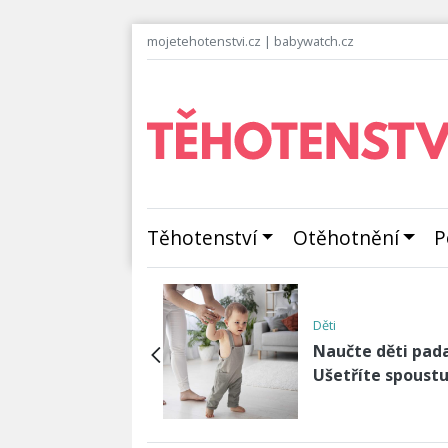
mojetehotenstvi.cz
|
babywatch.cz
Těhotenství
Otěhotnění
P
Děti
avosti
Malý chodec neb
olená v tropech je
lenoch? Kolik dět
tečný risk?
ujdou?