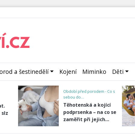
orod a šestinedělí
Kojení
Miminko
Děti
Porod a šestinedělí - I. doba
porod…
o
Vaše vagína po
i
porodu není tak
děsivá, jak se obáváte