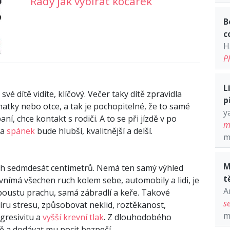
Rady jak vybírat kočárek
B
c
H
P
L
vé dítě vidíte, klíčový. Večer taky dítě zpravidla
p
atky nebo otce, a tak je pochopitelné, že to samé
y
aní, chce kontakt s rodiči. A to se při jízdě v po
m
 a
spánek
bude hlubší, kvalitnější a delší.
m
M
ých sedmdesát centimetrů. Nemá ten samý výhled
t
vnímá všechen ruch kolem sebe, automobily a lidi, je
A
poustu prachu, samá zábradlí a keře. Takové
s
ru stresu, způsobovat neklid, roztěkanost,
m
gresivitu a
vyšší krevní tlak
. Z dlouhodobého
bě a dodávat mu pocit bezpečí.