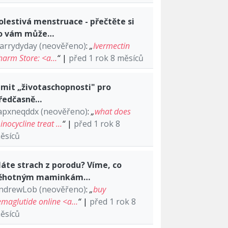
olestivá menstruace - přečtěte si
o vám může…
arrydyday (neověřeno)
:
„
Ivermectin
harm Store: <a…
“
|
před 1 rok 8 měsíců
imit „životaschopnosti" pro
ředčasně…
apxneqddx (neověřeno)
:
„
what does
inocycline treat …
“
|
před 1 rok 8
ěsíců
áte strach z porodu? Víme, co
ěhotným maminkám…
ndrewLob (neověřeno)
:
„
buy
emaglutide online <a…
“
|
před 1 rok 8
ěsíců