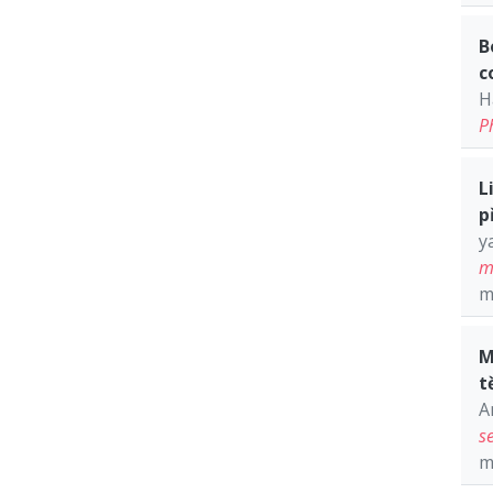
B
c
H
P
L
p
y
m
m
M
t
A
s
m