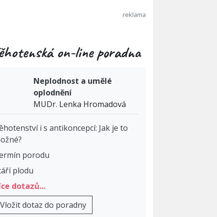
ěhotenská on-line poradna
Neplodnost a umělé
oplodnění
MUDr. Lenka Hromadová
ěhotenství i s antikoncepcí: Jak je to
ožné?
ermín porodu
táří plodu
íce dotazů...
Vložit dotaz do poradny