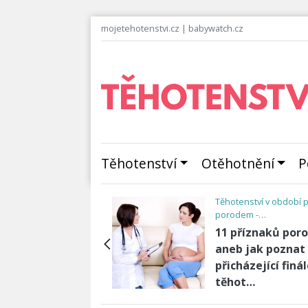
mojetehotenstvi.cz
|
babywatch.cz
Těhotenství
Otěhotnění
P
od
Šestinedělí
trakce: Poselství
Šestinedělí a z
eho těla o blížícím
“tam dole”
 porodu