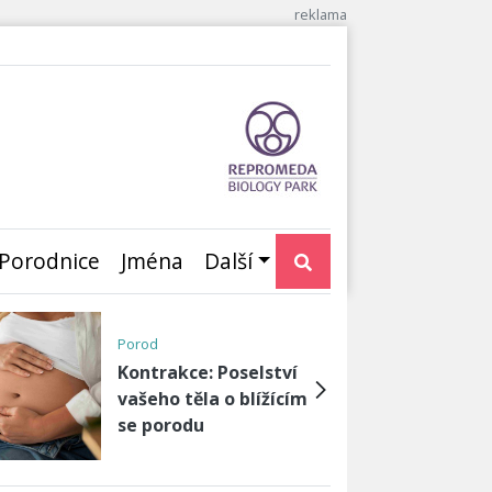
Porodnice
Jména
Další
Neplodnost, otěhotnění,
umělé oplod…
Těhotenství i s
antikoncepcí: Jak je to
možné?