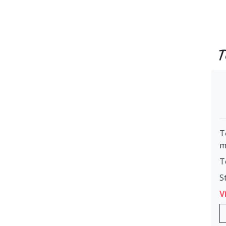
T
T
m
T
S
V