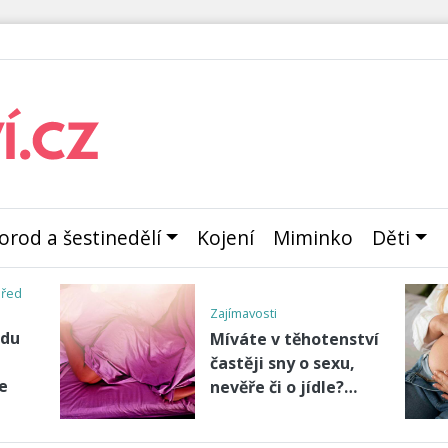
orod a šestinedělí
Kojení
Miminko
Děti
Příběhy maminek
Rádi bychom sdíleli
ápach
Vaše příběhy,
zkušenosti a bolesti i
rad…