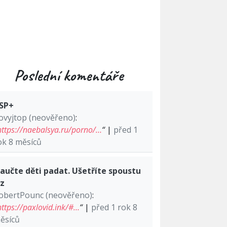
Poslední komentáře
SP+
ovyjtop (neověřeno)
:
https://naebalsya.ru/porno/…
“
|
před 1
ok 8 měsíců
aučte děti padat. Ušetříte spoustu
lz
obertPounc (neověřeno)
:
https://paxlovid.ink/#…
“
|
před 1 rok 8
ěsíců