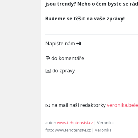
jsou trendy? Nebo o čem byste se rádi 
Budeme se těšit na vaše zprávy!
Napište nám 📲
💬 do komentáře
✉️ do zprávy
📧 na mail naší redaktorky
veronika.bel
autor:
www.tehotenstvi.cz
| Veronika
foto: www.tehotenstvi.cz | Veronika