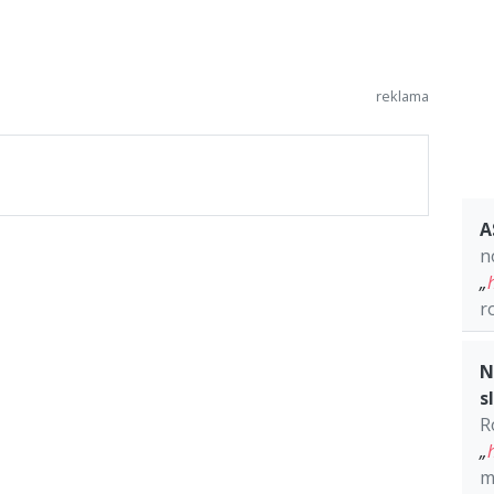
A
n
„
r
N
s
R
„
m