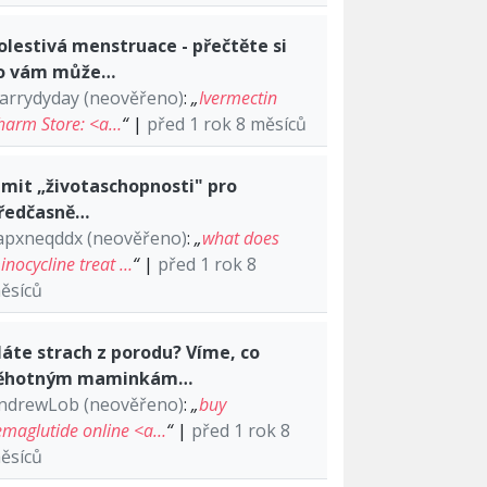
olestivá menstruace - přečtěte si
o vám může…
arrydyday (neověřeno)
:
„
Ivermectin
harm Store: <a…
“
|
před 1 rok 8 měsíců
imit „životaschopnosti" pro
ředčasně…
apxneqddx (neověřeno)
:
„
what does
inocycline treat …
“
|
před 1 rok 8
ěsíců
áte strach z porodu? Víme, co
ěhotným maminkám…
ndrewLob (neověřeno)
:
„
buy
emaglutide online <a…
“
|
před 1 rok 8
ěsíců