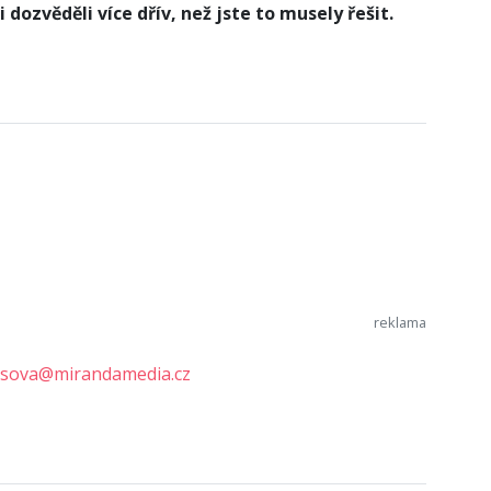
dozvěděli více dřív, než jste to musely řešit.
esova@mirandamedia.cz