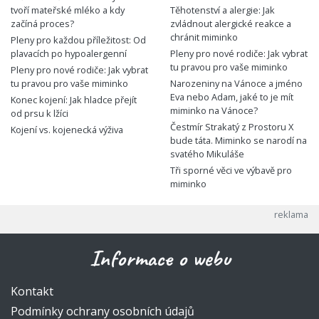
tvoří mateřské mléko a kdy
Těhotenství a alergie: Jak
začíná proces?
zvládnout alergické reakce a
chránit miminko
Pleny pro každou příležitost: Od
plavacích po hypoalergenní
Pleny pro nové rodiče: Jak vybrat
tu pravou pro vaše miminko
Pleny pro nové rodiče: Jak vybrat
tu pravou pro vaše miminko
Narozeniny na Vánoce a jméno
Eva nebo Adam, jaké to je mít
Konec kojení: Jak hladce přejít
miminko na Vánoce?
od prsu k lžíci
Čestmír Strakatý z Prostoru X
Kojení vs. kojenecká výživa
bude táta. Miminko se narodí na
svatého Mikuláše
Tři sporné věci ve výbavě pro
miminko
Informace o webu
Kontakt
Podmínky ochrany osobních údajů