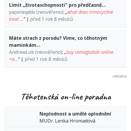
Limit „životaschopnosti" pro předčasně…
yapxneqddx (neověřeno)
:
„
what does minocycline
treat …
“
|
před 1 rok 8 měsíců
Máte strach z porodu? Víme, co těhotným
maminkám…
AndrewLob (neověřeno)
:
„
buy semaglutide online
<a…
“
|
před 1 rok 8 měsíců
Těhotenská on-line poradna
Neplodnost a umělé oplodnění
MUDr. Lenka Hromadová