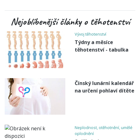
Nejoblíbenější články o těhotenství
Vývoj těhotenství
Týdny a měsíce
těhotenství - tabulka
Čínský lunární kalendář
na určení pohlaví dítěte
Neplodnost, otěhotnění, umělé
oplodnění