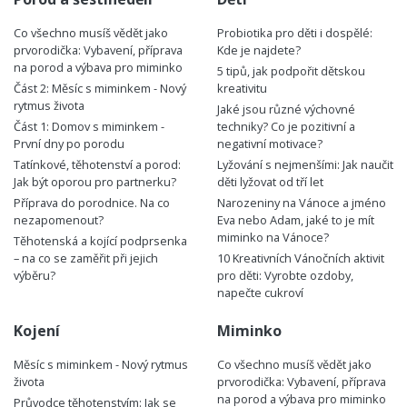
Co všechno musíš vědět jako
Probiotika pro děti i dospělé:
prvorodička: Vybavení, příprava
Kde je najdete?
na porod a výbava pro miminko
5 tipů, jak podpořit dětskou
Část 2: Měsíc s miminkem - Nový
kreativitu
rytmus života
Jaké jsou různé výchovné
Část 1: Domov s miminkem -
techniky? Co je pozitivní a
První dny po porodu
negativní motivace?
Tatínkové, těhotenství a porod:
Lyžování s nejmenšími: Jak naučit
Jak být oporou pro partnerku?
děti lyžovat od tří let
Příprava do porodnice. Na co
Narozeniny na Vánoce a jméno
nezapomenout?
Eva nebo Adam, jaké to je mít
miminko na Vánoce?
Těhotenská a kojící podprsenka
– na co se zaměřit při jejich
10 Kreativních Vánočních aktivit
výběru?
pro děti: Vyrobte ozdoby,
napečte cukroví
Kojení
Miminko
Měsíc s miminkem - Nový rytmus
Co všechno musíš vědět jako
života
prvorodička: Vybavení, příprava
na porod a výbava pro miminko
Průvodce těhotenstvím: Jak se