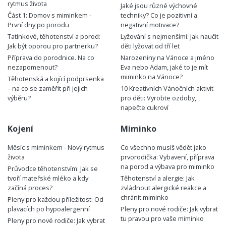
rytmus života
Jaké jsou různé výchovné
Část 1: Domov s miminkem -
techniky? Co je pozitivní a
První dny po porodu
negativní motivace?
Tatínkové, těhotenství a porod:
Lyžování s nejmenšími: Jak naučit
Jak být oporou pro partnerku?
děti lyžovat od tří let
Příprava do porodnice. Na co
Narozeniny na Vánoce a jméno
nezapomenout?
Eva nebo Adam, jaké to je mít
miminko na Vánoce?
Těhotenská a kojící podprsenka
– na co se zaměřit při jejich
10 Kreativních Vánočních aktivit
výběru?
pro děti: Vyrobte ozdoby,
napečte cukroví
Kojení
Miminko
Měsíc s miminkem - Nový rytmus
Co všechno musíš vědět jako
života
prvorodička: Vybavení, příprava
na porod a výbava pro miminko
Průvodce těhotenstvím: Jak se
tvoří mateřské mléko a kdy
Těhotenství a alergie: Jak
začíná proces?
zvládnout alergické reakce a
chránit miminko
Pleny pro každou příležitost: Od
plavacích po hypoalergenní
Pleny pro nové rodiče: Jak vybrat
tu pravou pro vaše miminko
Pleny pro nové rodiče: Jak vybrat