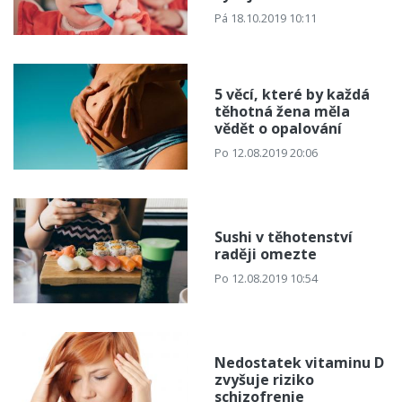
Pá 18.10.2019 10:11
5 věcí, které by každá
těhotná žena měla
vědět o opalování
Po 12.08.2019 20:06
Sushi v těhotenství
raději omezte
Po 12.08.2019 10:54
Nedostatek vitaminu D
zvyšuje riziko
schizofrenie