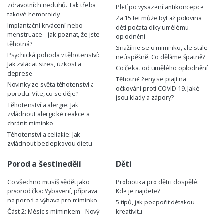
zdravotních neduhů. Tak třeba
Pleť po vysazení antikoncepce
takové hemoroidy
Za 15 let může být až polovina
Implantační krvácení nebo
dětí počata díky umělému
menstruace – jak poznat, že jste
oplodnění
těhotná?
Snažíme se o miminko, ale stále
Psychická pohoda v těhotenství:
neúspěšně. Co děláme špatně?
Jak zvládat stres, úzkost a
Co čekat od umělého oplodnění
deprese
Těhotné ženy se ptají na
Novinky ze světa těhotenství a
očkování proti COVID 19. Jaké
porodu: Víte, co se děje?
jsou klady a zápory?
Těhotenství a alergie: Jak
zvládnout alergické reakce a
chránit miminko
Těhotenství a celiakie: Jak
zvládnout bezlepkovou dietu
Porod a šestinedělí
Děti
Co všechno musíš vědět jako
Probiotika pro děti i dospělé:
prvorodička: Vybavení, příprava
Kde je najdete?
na porod a výbava pro miminko
5 tipů, jak podpořit dětskou
Část 2: Měsíc s miminkem - Nový
kreativitu