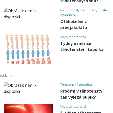
těhotenských snů?
Neplodnost, otěhotnění, umělé
oplodnění
Otěhotnění z
preejakulátu
Vývoj těhotenství
Týdny a měsíce
těhotenství - tabulka
Těhotenská poradna
Proč mi v těhotenství
tak vylézá pupík?
Vývoj těhotenství