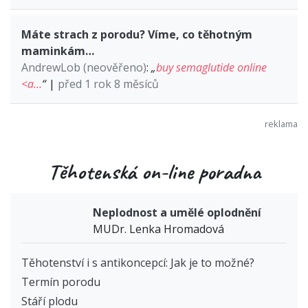
Máte strach z porodu? Víme, co těhotným
maminkám…
AndrewLob (neověřeno)
:
„
buy semaglutide online
<a…
“
|
před 1 rok 8 měsíců
Těhotenská on-line poradna
Neplodnost a umělé oplodnění
MUDr. Lenka Hromadová
Těhotenství i s antikoncepcí: Jak je to možné?
Termín porodu
Stáří plodu