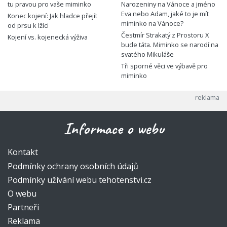
tu pravou pro vaše miminko
Narozeniny na Vánoce a jméno
Eva nebo Adam, jaké to je mít
Konec kojení: Jak hladce přejít
miminko na Vánoce?
od prsu k lžíci
Čestmír Strakatý z Prostoru X
Kojení vs. kojenecká výživa
bude táta. Miminko se narodí na
svatého Mikuláše
Tři sporné věci ve výbavě pro
miminko
Informace o webu
Kontakt
Podmínky ochrany osobních údajů
Podmínky užívání webu tehotenstvi.cz
O webu
Partneři
Reklama