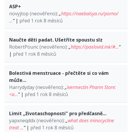
ASP+
novyjtop (neověřeno)
:
„
https://naebalsya.ru/porno/
…
“
|
před 1 rok 8 měsíců
Naučte děti padat. Ušetříte spoustu slz
RobertPounc (neověřeno)
:
„
https://paxlovid.ink/#…
“
|
před 1 rok 8 měsíců
Bolestivá menstruace - přečtěte si co vám
může…
Harrydyday (neověřeno)
:
„
Ivermectin Pharm Store:
<a…
“
|
před 1 rok 8 měsíců
Limit „životaschopnosti" pro předčasně…
yapxneqddx (neověřeno)
:
„
what does minocycline
treat …
“
|
před 1 rok 8 měsíců