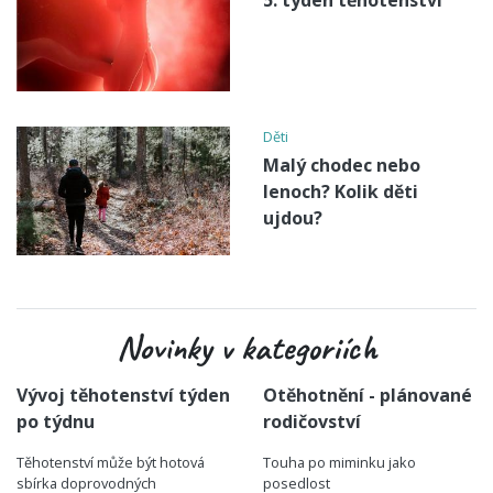
5. týden těhotenství
Děti
Malý chodec nebo
lenoch? Kolik děti
ujdou?
Novinky v kategoriích
Vývoj těhotenství týden
Otěhotnění - plánované
po týdnu
rodičovství
Těhotenství může být hotová
Touha po miminku jako
sbírka doprovodných
posedlost