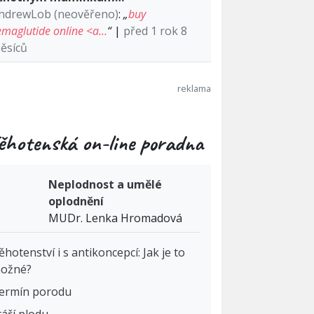
ndrewLob (neověřeno)
:
„
buy
emaglutide online <a…
“
|
před 1 rok 8
ěsíců
ěhotenská on-line poradna
Neplodnost a umělé
oplodnění
MUDr. Lenka Hromadová
ěhotenství i s antikoncepcí: Jak je to
ožné?
ermín porodu