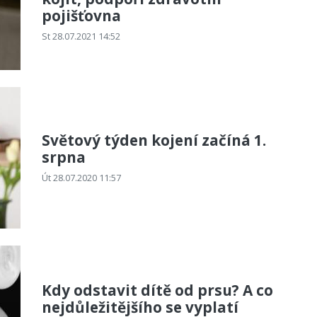
pojišťovna
St 28.07.2021 14:52
Světový týden kojení začíná 1.
srpna
Út 28.07.2020 11:57
Kdy odstavit dítě od prsu? A co
nejdůležitějšího se vyplatí