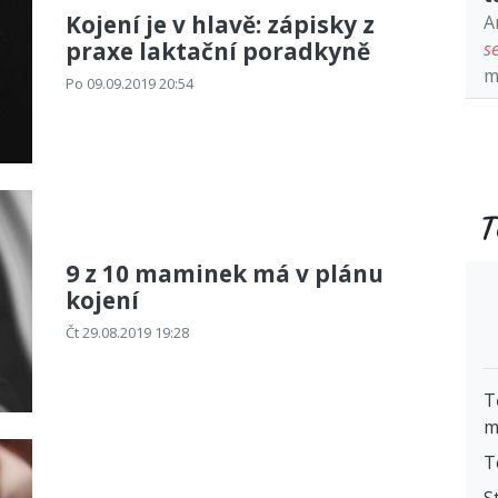
Kojení je v hlavě: zápisky z
A
praxe laktační poradkyně
s
m
Po 09.09.2019 20:54
T
9 z 10 maminek má v plánu
kojení
Čt 29.08.2019 19:28
T
m
T