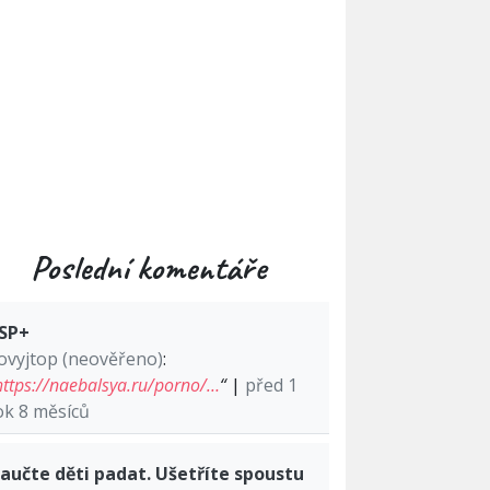
Poslední komentáře
SP+
ovyjtop (neověřeno)
:
https://naebalsya.ru/porno/…
“
|
před 1
ok 8 měsíců
aučte děti padat. Ušetříte spoustu