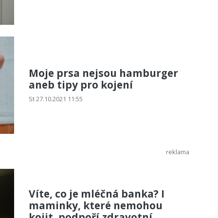
Moje prsa nejsou hamburger
aneb tipy pro kojení
St 27.10.2021 11:55
Víte, co je mléčná banka? I
maminky, které nemohou
kojit, podpoří zdravotní