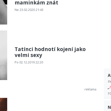
maminkám znát
Ne 23.02.2020 21:43
Tatínci hodnotí kojení jako
velmi sexy
Po 02.12.2019 22:20
A
n
„
r
N