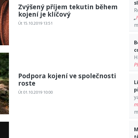
s
Zvýšený příjem tekutin během
R
kojení je klíčový
„
Út 15.10.2019 13:51
m
B
c
H
P
Podpora kojení ve společnosti
roste
L
p
Út 01.10.2019 10:00
y
m
m
M
t