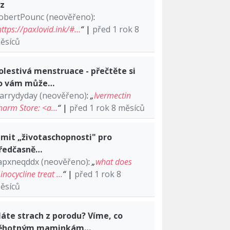
lz
obertPounc (neověřeno)
:
https://paxlovid.ink/#…
“
|
před 1 rok 8
ěsíců
olestivá menstruace - přečtěte si
o vám může…
arrydyday (neověřeno)
:
„
Ivermectin
harm Store: <a…
“
|
před 1 rok 8 měsíců
imit „životaschopnosti" pro
ředčasně…
apxneqddx (neověřeno)
:
„
what does
inocycline treat …
“
|
před 1 rok 8
ěsíců
áte strach z porodu? Víme, co
ěhotným maminkám…