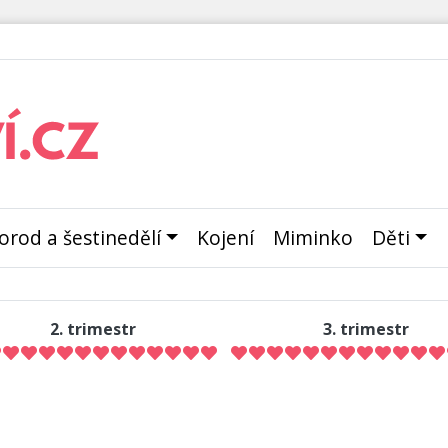
orod a šestinedělí
Kojení
Miminko
Děti
2. trimestr
3. trimestr