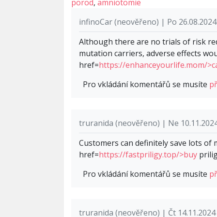
porod
,
amniotomie
infinoCar (neověřeno) | Po 26.08.2024
Although there are no trials of risk r
mutation carriers, adverse effects wou
href=
https://enhanceyourlife.mom/>c
Pro vkládání komentářů se musíte
př
truranida (neověřeno) | Ne 10.11.2024
Customers can definitely save lots of
href=
https://fastpriligy.top/>buy
prili
Pro vkládání komentářů se musíte
př
truranida (neověřeno) | Čt 14.11.2024