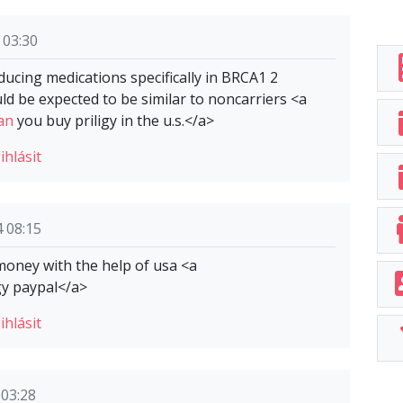
 03:30
educing medications specifically in BRCA1 2
ld be expected to be similar to noncarriers <a
an
you buy priligy in the u.s.</a>
ihlásit
 08:15
 money with the help of usa <a
gy paypal</a>
ihlásit
 03:28