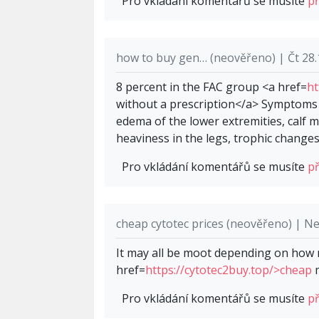
Pro vkládání komentářů se musíte
př
how to buy gen… (neověřeno) | Čt 28.
8 percent in the FAC group <a href=
ht
without a prescription</a> Symptoms o
edema of the lower extremities, calf 
heaviness in the legs, trophic changes
Pro vkládání komentářů se musíte
př
cheap cytotec prices (neověřeno) | Ne
It may all be moot depending on how 
href=
https://cytotec2buy.top/>cheap
m
Pro vkládání komentářů se musíte
př