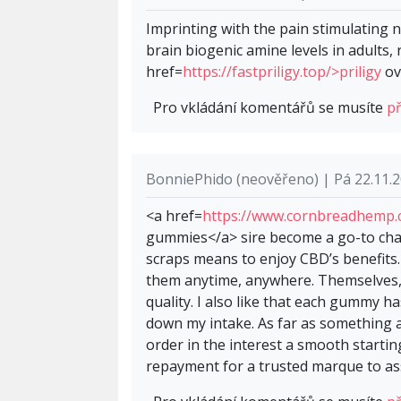
Imprinting with the pain stimulating no
brain biogenic amine levels in adults, 
href=
https://fastpriligy.top/>priligy
ov
Pro vkládání komentářů se musíte
př
BonniePhido (neověřeno) | Pá 22.11.2
<a href=
https://www.cornbreadhemp.
gummies</a> sire become a go-to cha
scraps means to enjoy CBD’s benefits. 
them anytime, anywhere. Themselves, 
quality. I also like that each gummy h
down my intake. As far as something 
order in the interest a smooth starti
repayment for a trusted marque to as