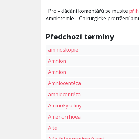
Pro vkládání komentářů se musíte
přih
Amniotomie = Chirurgické protržení am
Předchozí termíny
amnioskopie
Amnion
Amnion
Amniocentéza
amniocentéza
Aminokyseliny
Amenorrhoea
Alte