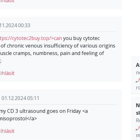
ihlásit
11.2024 00:33
tps://cytotec2buy.top/>can
you buy cytotec
f chronic venous insufficiency of various origins
muscle cramps, numbness, pain and feeling of
;
A
n
ihlásit
„
r
 01.12.2024 05:11
N
my CD 3 ultrasound goes on Friday <a
s
isoprostol</a>
R
„
ihlásit
m