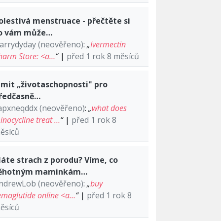
olestivá menstruace - přečtěte si
o vám může…
arrydyday (neověřeno)
:
„
Ivermectin
harm Store: <a…
“
|
před 1 rok 8 měsíců
imit „životaschopnosti" pro
ředčasně…
apxneqddx (neověřeno)
:
„
what does
inocycline treat …
“
|
před 1 rok 8
ěsíců
áte strach z porodu? Víme, co
ěhotným maminkám…
ndrewLob (neověřeno)
:
„
buy
emaglutide online <a…
“
|
před 1 rok 8
ěsíců