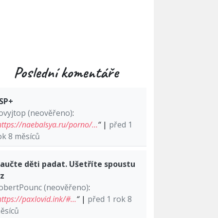
Poslední komentáře
SP+
ovyjtop (neověřeno)
:
https://naebalsya.ru/porno/…
“
|
před 1
ok 8 měsíců
aučte děti padat. Ušetříte spoustu
lz
obertPounc (neověřeno)
:
https://paxlovid.ink/#…
“
|
před 1 rok 8
ěsíců