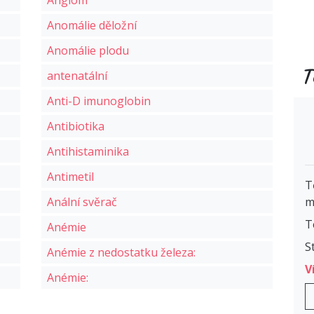
Angiom
Anomálie děložní
Anomálie plodu
T
antenatální
Anti-D imunoglobin
Antibiotika
Antihistaminika
Antimetil
T
Anální svěrač
m
T
Anémie
S
Anémie z nedostatku železa:
V
Anémie: