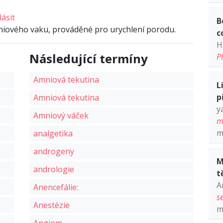
lásit
B
niového vaku, prováděné pro urychlení porodu.
c
H
Následující termíny
P
Amniová tekutina
L
p
Amniová tekutina
y
Amniový váček
m
m
analgetika
androgeny
M
andrologie
t
A
Anencefálie:
s
Anestézie
m