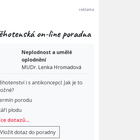
ěhotenská on-line poradna
Neplodnost a umělé
oplodnění
MUDr. Lenka Hromadová
ěhotenství i s antikoncepcí: Jak je to
ožné?
ermín porodu
táří plodu
íce dotazů...
Vložit dotaz do poradny