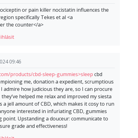
ciceptin or pain killer nocistatin influences the
region specifically Tekes et al <a
er the counter</a>
ihlásit
024 09:46
com/products/cbd-sleep-gummies>sleep
cbd
mpioning me, donation a expedient, scrumptious
I admire how judicious they are, so I can procure
they’ve helped me relax and improved my siesta
as a jell amount of CBD, which makes it cosy to run
anyone interested in infuriating CBD, gummies
ng point. Upstanding a douceur: communicate to
sure grade and effectiveness!