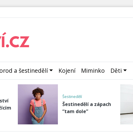
orod a šestinedělí
Kojení
Miminko
Děti
před
Příběhy maminek
Rádi bychom sdíleli
odu
Vaše příběhy,
zkušenosti a bolesti i
le
rad…