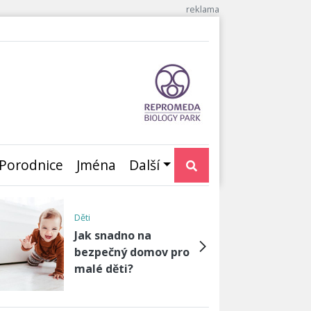
Porodnice
Jména
Další
Neplodnost, otěhotnění,
umělé oplod…
Těhotenství i s
antikoncepcí: Jak je to
možné?