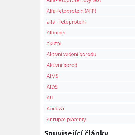
Alfa-fetoproteinový test
Alfa-fetoprotein (AFP)
alfa - fetoprotein
Albumin
akutní
Aktivní vedení porodu
Aktivní porod
AIMS
AIDS
AFI
Acidóza
Abrupce placenty
Související články