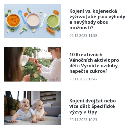
Kojení vs. kojenecká
výživa: Jaké jsou výhody
a nevýhody obou
možností?
06.12.2023 11:38
10 Kreativních
Vánočních aktivit pro
děti: Vyrobte ozdoby,
napečte cukroví
30.11.2023 12:47
Kojení dvojčat nebo
více dětí: Specifické
výzvy a tipy
29.11.2023 10:23