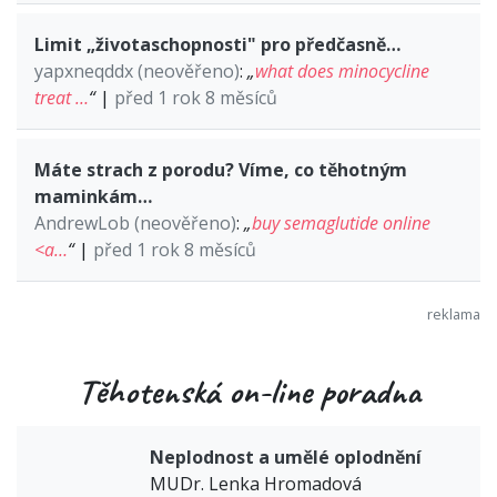
Limit „životaschopnosti" pro předčasně…
yapxneqddx (neověřeno)
:
„
what does minocycline
treat …
“
|
před 1 rok 8 měsíců
Máte strach z porodu? Víme, co těhotným
maminkám…
AndrewLob (neověřeno)
:
„
buy semaglutide online
<a…
“
|
před 1 rok 8 měsíců
Těhotenská on-line poradna
Neplodnost a umělé oplodnění
MUDr. Lenka Hromadová