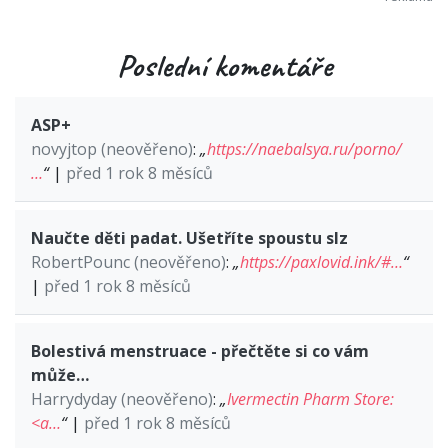
Poslední komentáře
ASP+
novyjtop (neověřeno)
:
„
https://naebalsya.ru/porno/
…
“
|
před 1 rok 8 měsíců
Naučte děti padat. Ušetříte spoustu slz
RobertPounc (neověřeno)
:
„
https://paxlovid.ink/#…
“
|
před 1 rok 8 měsíců
Bolestivá menstruace - přečtěte si co vám
může…
Harrydyday (neověřeno)
:
„
Ivermectin Pharm Store:
<a…
“
|
před 1 rok 8 měsíců