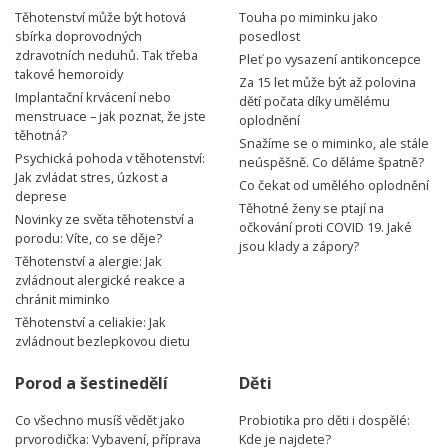
Těhotenství může být hotová
Touha po miminku jako
sbírka doprovodných
posedlost
zdravotních neduhů. Tak třeba
Pleť po vysazení antikoncepce
takové hemoroidy
Za 15 let může být až polovina
Implantační krvácení nebo
dětí počata díky umělému
menstruace – jak poznat, že jste
oplodnění
těhotná?
Snažíme se o miminko, ale stále
Psychická pohoda v těhotenství:
neúspěšně. Co děláme špatně?
Jak zvládat stres, úzkost a
Co čekat od umělého oplodnění
deprese
Těhotné ženy se ptají na
Novinky ze světa těhotenství a
očkování proti COVID 19. Jaké
porodu: Víte, co se děje?
jsou klady a zápory?
Těhotenství a alergie: Jak
zvládnout alergické reakce a
chránit miminko
Těhotenství a celiakie: Jak
zvládnout bezlepkovou dietu
Porod a šestinedělí
Děti
Co všechno musíš vědět jako
Probiotika pro děti i dospělé:
prvorodička: Vybavení, příprava
Kde je najdete?