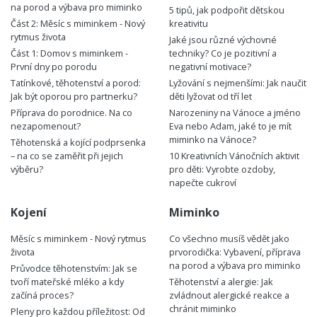
na porod a výbava pro miminko
5 tipů, jak podpořit dětskou
Část 2: Měsíc s miminkem - Nový
kreativitu
rytmus života
Jaké jsou různé výchovné
Část 1: Domov s miminkem -
techniky? Co je pozitivní a
První dny po porodu
negativní motivace?
Tatínkové, těhotenství a porod:
Lyžování s nejmenšími: Jak naučit
Jak být oporou pro partnerku?
děti lyžovat od tří let
Příprava do porodnice. Na co
Narozeniny na Vánoce a jméno
nezapomenout?
Eva nebo Adam, jaké to je mít
miminko na Vánoce?
Těhotenská a kojící podprsenka
– na co se zaměřit při jejich
10 Kreativních Vánočních aktivit
výběru?
pro děti: Vyrobte ozdoby,
napečte cukroví
Kojení
Miminko
Měsíc s miminkem - Nový rytmus
Co všechno musíš vědět jako
života
prvorodička: Vybavení, příprava
na porod a výbava pro miminko
Průvodce těhotenstvím: Jak se
tvoří mateřské mléko a kdy
Těhotenství a alergie: Jak
začíná proces?
zvládnout alergické reakce a
chránit miminko
Pleny pro každou příležitost: Od