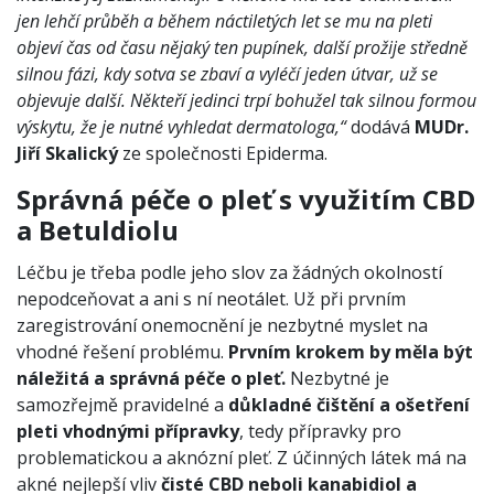
jen lehčí průběh a během náctiletých let se mu na pleti
objeví čas od času nějaký ten pupínek, další prožije středně
silnou fázi, kdy sotva se zbaví a vyléčí jeden útvar, už se
objevuje další. Někteří jedinci trpí bohužel tak silnou formou
výskytu, že je nutné vyhledat dermatologa,“
dodává
MUDr.
Jiří Skalický
ze společnosti Epiderma.
Správná péče o pleť s využitím CBD
a Betuldiolu
Léčbu je třeba podle jeho slov za žádných okolností
nepodceňovat a ani s ní neotálet. Už při prvním
zaregistrování onemocnění je nezbytné myslet na
vhodné řešení problému.
Prvním krokem by měla být
náležitá a správná péče o pleť.
Nezbytné je
samozřejmě pravidelné a
důkladné čištění a ošetření
pleti vhodnými přípravky
, tedy přípravky pro
problematickou a aknózní pleť. Z účinných látek má na
akné nejlepší vliv
čisté CBD neboli kanabidiol a