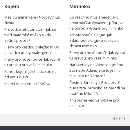
Kojení
Miminko
Měsíc s miminkem - Nový rytmus
Co všechno musíš vědět jako
života
prvorodička: Vybavení, příprava
na porod a výbava pro miminko
Průvodce těhotenstvím: Jak se
tvoří mateřské mléko a kdy
Těhotenství a alergie: Jak
začíná proces?
zvládnout alergické reakce a
chránit miminko
Pleny pro každou příležitost: Od
plavacích po hypoalergenní
Pleny pro nové rodiče: Jak vybrat
tu pravou pro vaše miminko
Pleny pro nové rodiče: Jak vybrat
tu pravou pro vaše miminko
Narozeniny na Vánoce a jméno
Eva nebo Adam, jaké to je mít
Konec kojení: Jak hladce přejít
miminko na Vánoce?
od prsu k lžíci
Čestmír Strakatý z Prostoru X
Kojení vs. kojenecká výživa
bude táta. Miminko se narodí na
svatého Mikuláše
Tři sporné věci ve výbavě pro
miminko