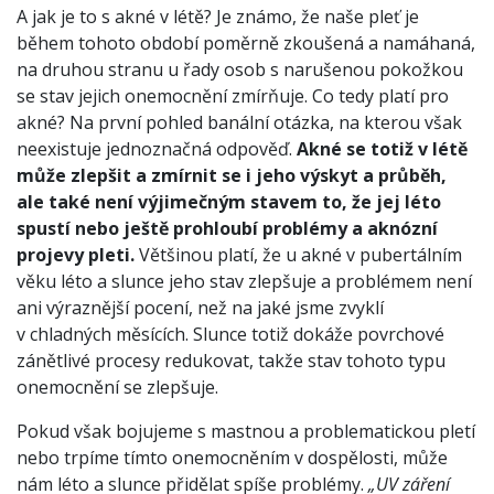
A jak je to s akné v létě? Je známo, že naše pleť je
během tohoto období poměrně zkoušená a namáhaná,
na druhou stranu u řady osob s narušenou pokožkou
se stav jejich onemocnění zmírňuje. Co tedy platí pro
akné? Na první pohled banální otázka, na kterou však
neexistuje jednoznačná odpověď.
Akné se totiž v létě
může zlepšit a zmírnit se i jeho výskyt a průběh,
ale také není výjimečným stavem to, že jej léto
spustí nebo ještě prohloubí problémy a aknózní
projevy pleti.
Většinou platí, že u akné v pubertálním
věku léto a slunce jeho stav zlepšuje a problémem není
ani výraznější pocení, než na jaké jsme zvyklí
v chladných měsících. Slunce totiž dokáže povrchové
zánětlivé procesy redukovat, takže stav tohoto typu
onemocnění se zlepšuje.
Pokud však bojujeme s mastnou a problematickou pletí
nebo trpíme tímto onemocněním v dospělosti, může
nám léto a slunce přidělat spíše problémy.
„UV záření