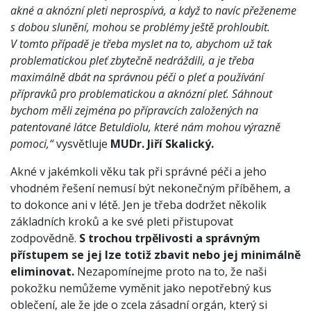
akné a aknózní pleti neprospívá, a když to navíc přeženeme
s dobou slunění, mohou se problémy ještě prohloubit.
V tomto případě je třeba myslet na to, abychom už tak
problematickou pleť zbytečně nedráždili, a je třeba
maximálně dbát na správnou péči o pleť a používání
přípravků pro problematickou a aknózní pleť. Sáhnout
bychom měli zejména po přípravcích založených na
patentované látce Betuldiolu, které nám mohou výrazně
pomoci,“
vysvětluje
MUDr. Jiří Skalický.
Akné v jakémkoli věku tak při správné péči a jeho
vhodném řešení nemusí být nekonečným příběhem, a
to dokonce ani v létě. Jen je třeba dodržet několik
základních kroků a ke své pleti přistupovat
zodpovědně.
S trochou trpělivosti a správným
přístupem se jej lze totiž zbavit nebo jej minimálně
eliminovat.
Nezapomínejme proto na to, že naši
pokožku nemůžeme vyměnit jako nepotřebný kus
oblečení, ale že jde o zcela zásadní orgán, který si