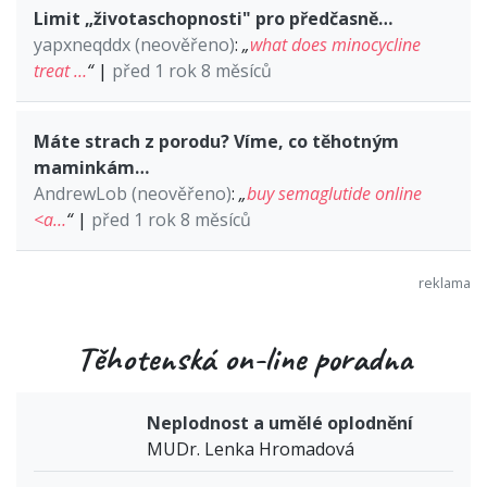
Limit „životaschopnosti" pro předčasně…
yapxneqddx (neověřeno)
:
„
what does minocycline
treat …
“
|
před 1 rok 8 měsíců
Máte strach z porodu? Víme, co těhotným
maminkám…
AndrewLob (neověřeno)
:
„
buy semaglutide online
<a…
“
|
před 1 rok 8 měsíců
Těhotenská on-line poradna
Neplodnost a umělé oplodnění
MUDr. Lenka Hromadová