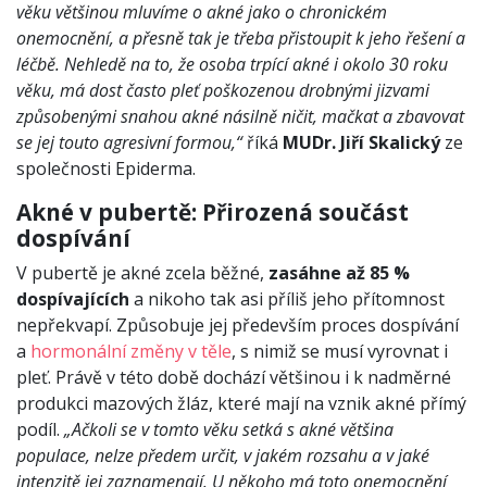
věku většinou mluvíme o akné jako o chronickém
onemocnění, a přesně tak je třeba přistoupit k jeho řešení a
léčbě. Nehledě na to, že osoba trpící akné i okolo 30 roku
věku, má dost často pleť poškozenou drobnými jizvami
způsobenými snahou akné násilně ničit, mačkat a zbavovat
se jej touto agresivní formou,“
říká
MUDr. Jiří Skalický
ze
společnosti Epiderma.
Akné v pubertě: Přirozená součást
dospívání
V pubertě je akné zcela běžné,
zasáhne až 85 %
dospívajících
a nikoho tak asi příliš jeho přítomnost
nepřekvapí. Způsobuje jej především proces dospívání
a
hormonální změny v těle
, s nimiž se musí vyrovnat i
pleť. Právě v této době dochází většinou i k nadměrné
produkci mazových žláz, které mají na vznik akné přímý
podíl.
„Ačkoli se v tomto věku setká s akné většina
populace, nelze předem určit, v jakém rozsahu a v jaké
intenzitě jej zaznamenají. U někoho má toto onemocnění