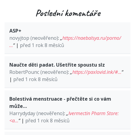
Poslední komentáře
ASP+
novyjtop (neověřeno)
:
„
https://naebalsya.ru/porno/
…
“
|
před 1 rok 8 měsíců
Naučte děti padat. Ušetříte spoustu slz
RobertPounc (neověřeno)
:
„
https://paxlovid.ink/#…
“
|
před 1 rok 8 měsíců
Bolestivá menstruace - přečtěte si co vám
může…
Harrydyday (neověřeno)
:
„
Ivermectin Pharm Store:
<a…
“
|
před 1 rok 8 měsíců