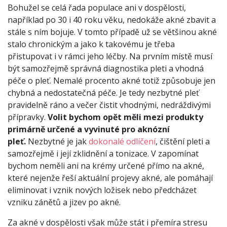
Bohužel se celá řada populace ani v dospělosti,
například po 30 i 40 roku věku, nedokáže akné zbavit a
stále s ním bojuje. V tomto případě už se většinou akné
stalo chronickým a jako k takovému je třeba
přistupovat i v rámci jeho léčby. Na prvním místě musí
být samozřejmě správná diagnostika pleti a vhodná
péče o pleť. Nemalé procento akné totiž způsobuje jen
chybná a nedostatečná péče. Je tedy nezbytné pleť
pravidelně ráno a večer čistit vhodnými, nedráždivými
přípravky.
Volit bychom opět měli mezi produkty
primárně určené a vyvinuté pro aknózní
pleť.
Nezbytné je jak
dokonalé odlíčení
, čištění pleti a
samozřejmě i její zklidnění a tonizace. V zapomínat
bychom neměli ani na krémy určené přímo na akné,
které nejenže řeší aktuální projevy akné, ale pomáhají
eliminovat i vznik nových ložisek nebo předcházet
vzniku zánětů a jizev po akné.
Za akné v dospělosti však může stát i přemíra stresu