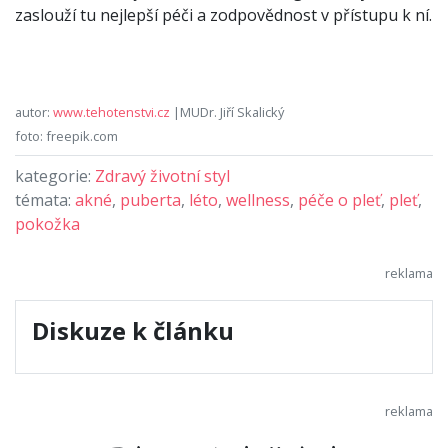
zaslouží tu nejlepší péči a zodpovědnost v přístupu k ní.
autor:
www.tehotenstvi.cz
|MUDr. Jiří Skalický
foto: freepik.com
kategorie:
Zdravý životní styl
témata:
akné
,
puberta
,
léto
,
wellness
,
péče o pleť
,
pleť
,
pokožka
Diskuze k článku