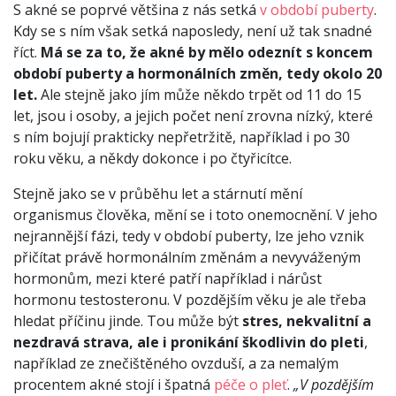
S akné se poprvé většina z nás setká
v období puberty
.
Kdy se s ním však setká naposledy, není už tak snadné
říct.
Má se za to, že akné by mělo odeznít s koncem
období puberty a hormonálních změn, tedy okolo 20
let.
Ale stejně jako jím může někdo trpět od 11 do 15
let, jsou i osoby, a jejich počet není zrovna nízký, které
s ním bojují prakticky nepřetržitě, například i po 30
roku věku, a někdy dokonce i po čtyřicítce.
Stejně jako se v průběhu let a stárnutí mění
organismus člověka, mění se i toto onemocnění. V jeho
nejrannější fázi, tedy v období puberty, lze jeho vznik
přičítat právě hormonálním změnám a nevyváženým
hormonům, mezi které patří například i nárůst
hormonu testosteronu. V pozdějším věku je ale třeba
hledat příčinu jinde. Tou může být
stres, nekvalitní a
nezdravá strava, ale i pronikání škodlivin do pleti
,
například ze znečištěného ovzduší, a za nemalým
procentem akné stojí i špatná
péče o pleť
.
„V pozdějším