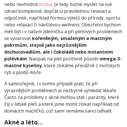
nebo nevhodná
strava
. Je tedy nutné myslet na své
zdraví komplexně, dopřát si pravidelnou relaxaci a
odpočinek, například formou výletů do přírody, sportu
nebo relaxací či návštěvou wellness. Obezřetní bychom
měli být i v našem jídelníčku a při pleťových problémech
se vyvarovat
kořeněným, smaženým a mastným
pokrmům, stejně jako nejrůznějším
dochucovadlům, ale i čokoládě nebo instantním
polévkám
. Naopak na pleť pozitivně působí
omega-3-
mastné kyseliny
, které získáme převážně z mořských
ryb a plodů moře.
A samozřejmě, i v tomto případě platí, že při
výraznějších problémech je nezbytné vyhledat lékaře.
Často za problémy s akné mohou stát i parazity, které
žijí v lidské pleti a které jsme mohli získat například od
domácích mazlíčků, což sami nemáme šanci odhalit.
Akné a léto…