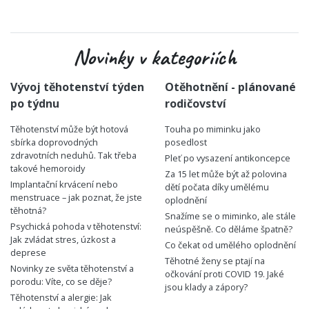
Novinky v kategoriích
Vývoj těhotenství týden
Otěhotnění - plánované
po týdnu
rodičovství
Těhotenství může být hotová
Touha po miminku jako
sbírka doprovodných
posedlost
zdravotních neduhů. Tak třeba
Pleť po vysazení antikoncepce
takové hemoroidy
Za 15 let může být až polovina
Implantační krvácení nebo
dětí počata díky umělému
menstruace – jak poznat, že jste
oplodnění
těhotná?
Snažíme se o miminko, ale stále
Psychická pohoda v těhotenství:
neúspěšně. Co děláme špatně?
Jak zvládat stres, úzkost a
Co čekat od umělého oplodnění
deprese
Těhotné ženy se ptají na
Novinky ze světa těhotenství a
očkování proti COVID 19. Jaké
porodu: Víte, co se děje?
jsou klady a zápory?
Těhotenství a alergie: Jak