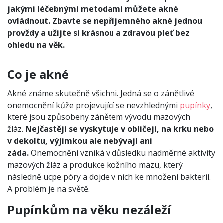
jakými léčebnými metodami můžete akné
ovládnout. Zbavte se nepříjemného akné jednou
provždy a užijte si krásnou a zdravou pleť bez
ohledu na věk.
Co je akné
Akné známe skutečně všichni. Jedná se o zánětlivé
onemocnění kůže projevující se nevzhlednými
pupínky
,
které jsou způsobeny zánětem vývodu mazových
žláz.
Nejčastěji se vyskytuje v obličeji, na krku nebo
v dekoltu, výjimkou ale nebývají ani
záda.
Onemocnění vzniká v důsledku nadměrné aktivity
mazových žláz a produkce kožního mazu, který
následně ucpe póry a dojde v nich ke množení bakterií.
A problém je na světě.
Pupínkům na věku nezáleží