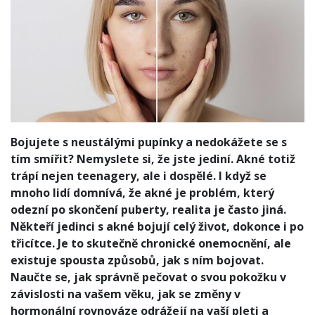
Bojujete s neustálými pupínky a nedokážete se s
tím smířit? Nemyslete si, že jste jediní. Akné totiž
trápí nejen teenagery, ale i dospělé. I když se
mnoho lidí domnívá, že akné je problém, který
odezní po skončení puberty, realita je často jiná.
Někteří jedinci s akné bojují celý život, dokonce i po
třicítce. Je to skutečně chronické onemocnění, ale
existuje spousta způsobů, jak s ním bojovat.
Naučte se, jak správně pečovat o svou pokožku v
závislosti na vašem věku, jak se změny v
hormonální rovnováze odrážejí na vaší pleti a