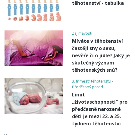
těhotenství - tabulka
Zajímavosti
Míváte v těhotenství
častěji sny o sexu,
nevěře či o jídle? Jaký je
skutečný význam
těhotenských snů?
3. trimestr těhotenství -
Předčasný porod
Limit
„životaschopnosti" pro
předčasně narozené
děti je mezi 22. a 25.
týdnem těhotenství