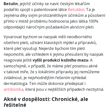
Betulin
, jejichž účinky se navíc českým lékařům
podařilo spojit v patentované látce
Betuldiol
. Ta je
zejména díky svým protizánětlivým účinkům a působení
přímo v místě problému hodnocena jako látka 100%
odpovídající náročným požadavkům aknózní pleti.
Vyvarovat bychom se naopak měli neodborného
ošetření pleti, užívání klasických mýdel a přípravků,
které pleť vysušují. Nejenže bychom tím pleti
nepomohli, ale vzhledem k jejímu přesušení by naopak
reagovala ještě
vyšší produkcí kožního mazu
. A
samozřejmě, v případě, že máme pleť posetou akné
v takové míře, že s lokálními přípravky jej nemůžeme
zvládnout, je nejvhodnějším řešením vyhledat
dermatologa. Ten může dokonce předepsat i
antibiotika
, která jsou v nejtěžších případech nezbytná.
Akné v dospělosti: Chronické, ale
řešitelné