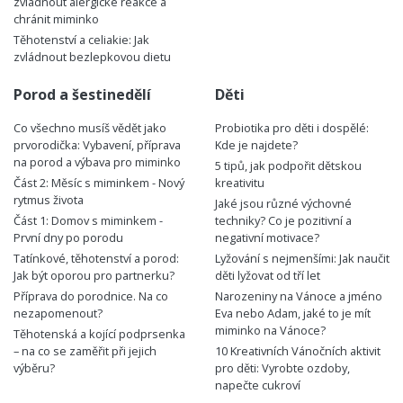
zvládnout alergické reakce a
chránit miminko
Těhotenství a celiakie: Jak
zvládnout bezlepkovou dietu
Porod a šestinedělí
Děti
Co všechno musíš vědět jako
Probiotika pro děti i dospělé:
prvorodička: Vybavení, příprava
Kde je najdete?
na porod a výbava pro miminko
5 tipů, jak podpořit dětskou
Část 2: Měsíc s miminkem - Nový
kreativitu
rytmus života
Jaké jsou různé výchovné
Část 1: Domov s miminkem -
techniky? Co je pozitivní a
První dny po porodu
negativní motivace?
Tatínkové, těhotenství a porod:
Lyžování s nejmenšími: Jak naučit
Jak být oporou pro partnerku?
děti lyžovat od tří let
Příprava do porodnice. Na co
Narozeniny na Vánoce a jméno
nezapomenout?
Eva nebo Adam, jaké to je mít
miminko na Vánoce?
Těhotenská a kojící podprsenka
– na co se zaměřit při jejich
10 Kreativních Vánočních aktivit
výběru?
pro děti: Vyrobte ozdoby,
napečte cukroví