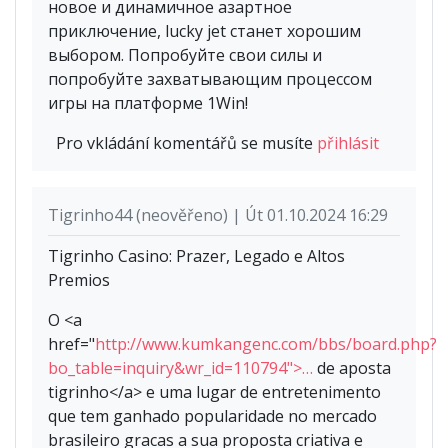
новое и динамичное азартное
приключение, lucky jet станет хорошим
выбором. Попробуйте свои силы и
попробуйте захватывающим процессом
игры на платформе 1Win!
Pro vkládání komentářů se musíte
přihlásit
Tigrinho44 (neověřeno) | Út 01.10.2024 16:29
Tigrinho Casino: Prazer, Legado e Altos
Premios
O <a
href="
http://www.kumkangenc.com/bbs/board.php?
bo_table=inquiry&wr_id=110794">…
de aposta
tigrinho</a> e uma lugar de entretenimento
que tem ganhado popularidade no mercado
brasileiro gracas a sua proposta criativa e