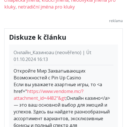
kluky
,
netradiční jména pro kluky
Diskuze k článku
Онлайн_Казиноau (neověřeno) | Út
01.10.2024 16:13
Откройте Мир Захватывающих
Возможностей с Pin Up Casino
Если вы уважаете азартные игры, то <a
href="
https://www.vendome.mc/?
attachment_id=4482"&gt
;Онлайн казино</a>
— это ваш основной выбор для эмоций и
успехов. Здесь вы найдете разнообразный
ассортимент вариантов, эксклюзивные
бонусы и полный спектр для