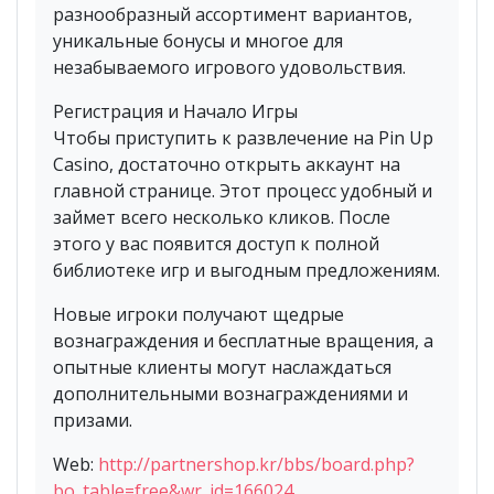
разнообразный ассортимент вариантов,
уникальные бонусы и многое для
незабываемого игрового удовольствия.
Регистрация и Начало Игры
Чтобы приступить к развлечение на Pin Up
Casino, достаточно открыть аккаунт на
главной странице. Этот процесс удобный и
займет всего несколько кликов. После
этого у вас появится доступ к полной
библиотеке игр и выгодным предложениям.
Новые игроки получают щедрые
вознаграждения и бесплатные вращения, а
опытные клиенты могут наслаждаться
дополнительными вознаграждениями и
призами.
Web:
http://partnershop.kr/bbs/board.php?
bo_table=free&wr_id=166024