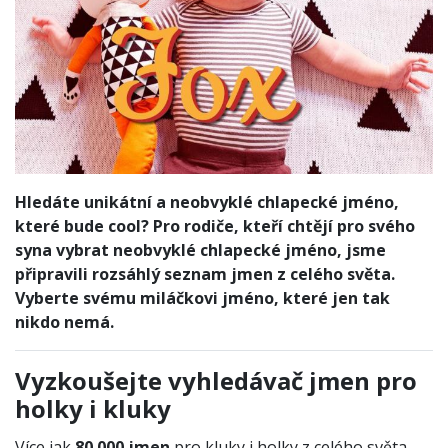
Hledáte unikátní a neobvyklé chlapecké jméno,
které bude cool? Pro rodiče, kteří chtějí pro svého
syna vybrat neobvyklé chlapecké jméno, jsme
připravili rozsáhlý seznam jmen z celého světa.
Vyberte svému miláčkovi jméno, které jen tak
nikdo nemá.
Vyzkoušejte vyhledávač jmen pro
holky i kluky
Více jak
80 000 jmen
pro kluky i holky z celého světa.