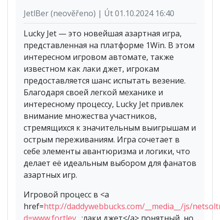
JetlBer (neověřeno) | Út 01.10.2024 16:40
Lucky Jet — это новейшая азартная игра,
представленная на платформе 1Win. В этом
интересном игровом автомате, также
известном как лаки джет, игрокам
предоставляется шанс испытать везение.
Благодаря своей легкой механике и
интересному процессу, Lucky Jet привлек
внимание множества участников,
стремящихся к значительным выигрышам и
острым переживаниям. Игра сочетает в
себе элементы авантюризма и логики, что
делает её идеальным выбором для фанатов
азартных игр.
Игровой процесс в <a
href=
http://daddywebbucks.com/__media__/js/netsol
d=www.fortlev…
;лаки джет</a> понятный, но