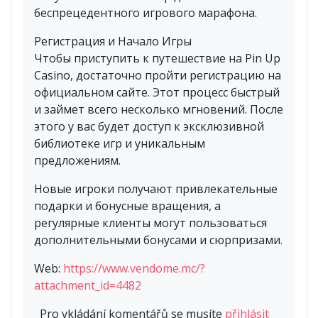
беспрецедентного игрового марафона.
Регистрация и Начало Игры
Чтобы приступить к путешествие на Pin Up
Casino, достаточно пройти регистрацию на
официальном сайте. Этот процесс быстрый
и займет всего несколько мгновений. После
этого у вас будет доступ к эксклюзивной
библиотеке игр и уникальным
предложениям.
Новые игроки получают привлекательные
подарки и бонусные вращения, а
регулярные клиенты могут пользоваться
дополнительными бонусами и сюрпризами.
Web:
https://www.vendome.mc/?
attachment_id=4482
Pro vkládání komentářů se musíte
přihlásit