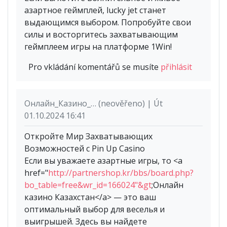
азартное геймплей, lucky jet станет
выдающимся выбором. Попробуйте свои
силы и восторгитесь захватывающим
геймплеем игры на платформе 1Win!
Pro vkládání komentářů se musíte
přihlásit
Онлайн_Казино_… (neověřeno) | Út
01.10.2024 16:41
Откройте Мир Захватывающих
Возможностей с Pin Up Casino
Если вы уважаете азартные игры, то <a
href="
http://partnershop.kr/bbs/board.php?
bo_table=free&wr_id=166024"&gt
;Онлайн
казино Казахстан</a> — это ваш
оптимальный выбор для веселья и
выигрышей. Здесь вы найдете