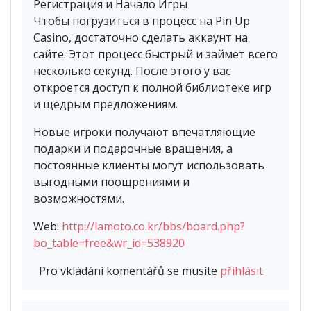
Регистрация и Начало Игры
Чтобы погрузиться в процесс на Pin Up
Casino, достаточно сделать аккаунт на
сайте. Этот процесс быстрый и займет всего
несколько секунд. После этого у вас
откроется доступ к полной библиотеке игр
и щедрым предложениям.
Новые игроки получают впечатляющие
подарки и подарочные вращения, а
постоянные клиенты могут использовать
выгодными поощрениями и
возможностями.
Web:
http://lamoto.co.kr/bbs/board.php?
bo_table=free&wr_id=538920
Pro vkládání komentářů se musíte
přihlásit