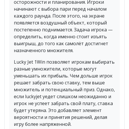
осторожности и планирования. Игроки
начинают с выбора пари перед началом
каждого раунда. После этого, на экране
появляется воздушный объект, который
постепенно поднимается. Задача игрока —
определить, когда именно стоит изъять
выигрыш, до того как самолёт достигнет
назначенного множителя.
Lucky Jet 1Win позволяет игрокам выбирать
разные умножители, которые могут
уменьшать их прибыль. Чем дольше игрок
решает забрать свою ставку, тем выше
множитель и потенциальный приз. Однако,
если luckyjet уедет слишком неожиданно и
игрок не успеет забрать свой плату, ставка
будет утеряна. Это добавляет элемент
вероятности и принятия решений, делая
игру более напряженной.