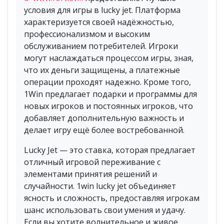
условия для игры в lucky jet. Платформа
характеризуется своей надёжностью,
профессионализмом и высоким
обслуживанием потребителей. Игроки
могут наслаждаться процессом игры, зная,
что их деньги защищены, а платежные
операции проходят надежно. Кроме того,
1Win предлагает подарки и программы для
новых игроков и постоянных игроков, что
добавляет дополнительную важность и
делает игру ещё более востребованной.
Lucky Jet — это ставка, которая предлагает
отличный игровой переживание с
элементами принятия решений и
случайности. 1win lucky jet объединяет
ясность и сложность, предоставляя игрокам
шанс использовать свои умения и удачу.
Если вы хотите волнительное и живое