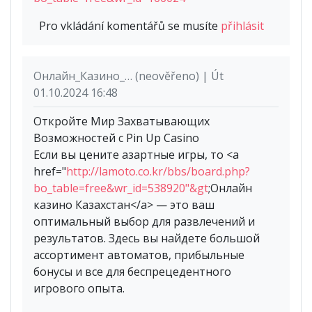
Pro vkládání komentářů se musíte
přihlásit
Онлайн_Казино_… (neověřeno) | Út
01.10.2024 16:48
Откройте Мир Захватывающих
Возможностей с Pin Up Casino
Если вы цените азартные игры, то <a
href="
http://lamoto.co.kr/bbs/board.php?
bo_table=free&wr_id=538920"&gt
;Онлайн
казино Казахстан</a> — это ваш
оптимальный выбор для развлечений и
результатов. Здесь вы найдете большой
ассортимент автоматов, прибыльные
бонусы и все для беспрецедентного
игрового опыта.