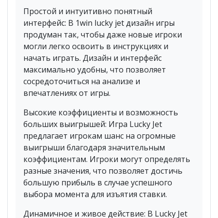
Простой и интуитивно понятный
интерфейс: В 1win lucky jet дизайн игры
продуман так, чтобы даже новые игроки
могли легко освоить в инструкциях и
начать играть. Дизайн и интерфейс
максимально удобны, что позволяет
сосредоточиться на анализе и
впечатлениях от игры.
Высокие коэффициенты и возможность
больших выигрышей: Игра Lucky Jet
предлагает игрокам шанс на огромные
выигрыши благодаря значительным
коэффициентам. Игроки могут определять
разные значения, что позволяет достичь
большую прибыль в случае успешного
выбора момента для изъятия ставки.
Динамичное и живое действие: В Lucky Jet