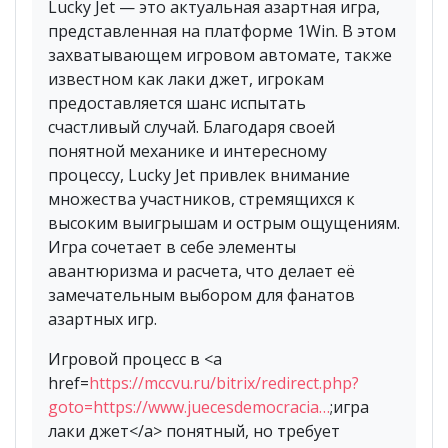
Lucky Jet — это актуальная азартная игра,
представленная на платформе 1Win. В этом
захватывающем игровом автомате, также
известном как лаки джет, игрокам
предоставляется шанс испытать
счастливый случай. Благодаря своей
понятной механике и интересному
процессу, Lucky Jet привлек внимание
множества участников, стремящихся к
высоким выигрышам и острым ощущениям.
Игра сочетает в себе элементы
авантюризма и расчета, что делает её
замечательным выбором для фанатов
азартных игр.
Игровой процесс в <a
href=
https://mccvu.ru/bitrix/redirect.php?
goto=https://www.juecesdemocracia…
;игра
лаки джет</a> понятный, но требует