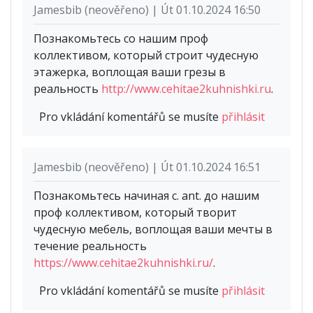
Jamesbib (neověřeno) | Út 01.10.2024 16:50
Познакомьтесь со нашим проф
коллективом, который строит чудесную
этажерка, воплощая ваши грезы в
реальность
http://www.cehitae2kuhnishki.ru
.
Pro vkládání komentářů se musíte
přihlásit
Jamesbib (neověřeno) | Út 01.10.2024 16:51
Познакомьтесь начиная с. ant. до нашим
проф коллективом, который творит
чудесную мебель, воплощая ваши мечты в
течение реальность
https://www.cehitae2kuhnishki.ru/
.
Pro vkládání komentářů se musíte
přihlásit