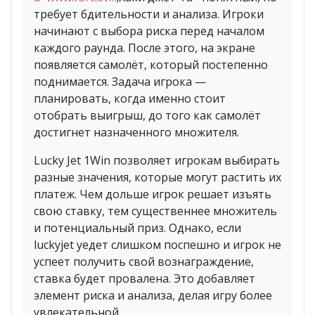
требует бдительности и анализа. Игроки
начинают с выбора риска перед началом
каждого раунда. После этого, на экране
появляется самолёт, который постепенно
поднимается. Задача игрока —
планировать, когда именно стоит
отобрать выигрыш, до того как самолёт
достигнет назначенного множителя.
Lucky Jet 1Win позволяет игрокам выбирать
разные значения, которые могут растить их
платеж. Чем дольше игрок решает изъять
свою ставку, тем существеннее множитель
и потенциальный приз. Однако, если
luckyjet уедет слишком поспешно и игрок не
успеет получить свой вознаграждение,
ставка будет провалена. Это добавляет
элемент риска и анализа, делая игру более
увлекательной.