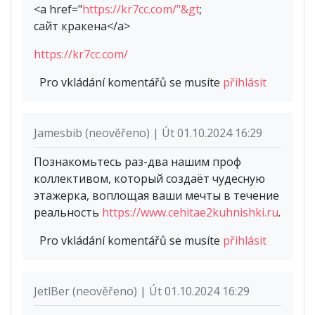
<a href="
https://kr7cc.com/"&gt
;
сайт кракена</a>
https://kr7cc.com/
Pro vkládání komentářů se musíte
přihlásit
Jamesbib (neověřeno) | Út 01.10.2024 16:29
Познакомьтесь раз-два нашим проф
коллективом, который создаёт чудесную
этажерка, воплощая ваши мечты в течение
реальность
https://www.cehitae2kuhnishki.ru
.
Pro vkládání komentářů se musíte
přihlásit
JetlBer (neověřeno) | Út 01.10.2024 16:29