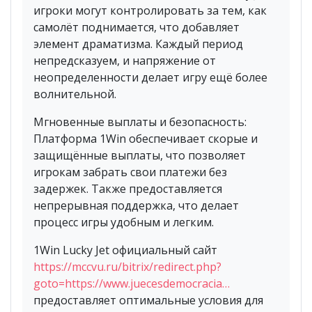
игроки могут контролировать за тем, как
самолёт поднимается, что добавляет
элемент драматизма. Каждый период
непредсказуем, и напряжение от
неопределенности делает игру ещё более
волнительной.
Мгновенные выплаты и безопасность:
Платформа 1Win обеспечивает скорые и
защищённые выплаты, что позволяет
игрокам забрать свои платежи без
задержек. Также предоставляется
непрерывная поддержка, что делает
процесс игры удобным и легким.
1Win Lucky Jet официальный сайт
https://mccvu.ru/bitrix/redirect.php?
goto=https://www.juecesdemocracia…
предоставляет оптимальные условия для