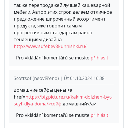
также перепродажей лучшей кашеварной
мебели. Автор этих строк делаем отличное
предложение широченный ассортимент
продукта, яже говорит самым
прогрессивным стандартам равно
тенденциям дизайна
http://www.sufebey8kuhnishki.ru/
.
Pro vkládání komentářů se musíte
přihlásit
Scottsof (neověřeno) | Út 01.10.2024 16:38
домашние сейфы цены <a
href=
https://bigpicture.ru/kakim-dolzhen-byt-
seyf-dlya-doma/>сейф
домашний</a>
Pro vkládání komentářů se musíte
přihlásit