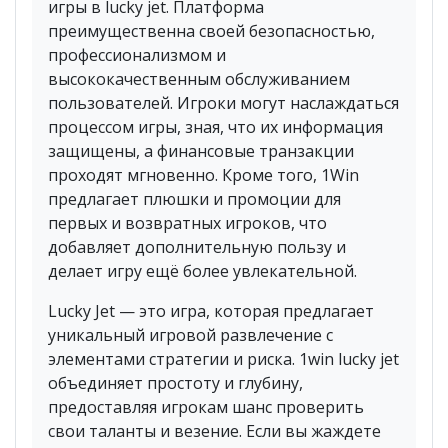
игры в lucky jet. Платформа
преимущественна своей безопасностью,
профессионализмом и
высококачественным обслуживанием
пользователей. Игроки могут наслаждаться
процессом игры, зная, что их информация
защищены, а финансовые транзакции
проходят мгновенно. Кроме того, 1Win
предлагает плюшки и промоции для
первых и возвратных игроков, что
добавляет дополнительную пользу и
делает игру ещё более увлекательной.
Lucky Jet — это игра, которая предлагает
уникальный игровой развлечение с
элементами стратегии и риска. 1win lucky jet
объединяет простоту и глубину,
предоставляя игрокам шанс проверить
свои таланты и везение. Если вы жаждете