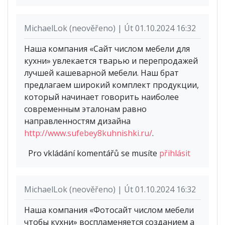
MichaelLok (neověřeno) | Út 01.10.2024 16:32
Наша компания «Сайт числом мебели для
кухни» увлекается тварью и перепродажей
лучшей кашеварной мебели. Наш брат
предлагаем широкий комплект продукции,
который начинает говорить наиболее
современным эталонам равно
направленностям дизайна
http://www.sufebey8kuhnishki.ru/
.
Pro vkládání komentářů se musíte
přihlásit
MichaelLok (neověřeno) | Út 01.10.2024 16:32
Наша компания «Фотосайт числом мебели
чтобы кухни» воспламеняется созданием а