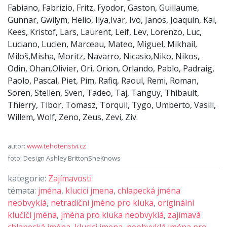
Fabiano, Fabrizio, Fritz, Fyodor, Gaston, Guillaume,
Gunnar, Gwilym, Helio, Ilya,Ivar, Ivo, Janos, Joaquin, Kai,
Kees, Kristof, Lars, Laurent, Leif, Lev, Lorenzo, Luc,
Luciano, Lucien, Marceau, Mateo, Miguel, Mikhail,
Miloš,Misha, Moritz, Navarro, Nicasio,Niko, Nikos,
Odin, Ohan,Olivier, Ori, Orion, Orlando, Pablo, Padraig,
Paolo, Pascal, Piet, Pim, Rafiq, Raoul, Remi, Roman,
Soren, Stellen, Sven, Tadeo, Taj, Tanguy, Thibault,
Thierry, Tibor, Tomasz, Torquil, Tygo, Umberto, Vasili,
Willem, Wolf, Zeno, Zeus, Zevi, Ziv.
autor:
www.tehotenstvi.cz
foto: Design Ashley BrittonSheKnows
kategorie:
Zajímavosti
témata:
jména
,
klucici jmena
,
chlapecká jména
neobvyklá
,
netradiční jméno pro kluka
,
originální
klučičí jména
,
jména pro kluka neobvyklá
,
zajímavá
chlapecká jména
,
klucici jmena
,
neobvyklá jména pro