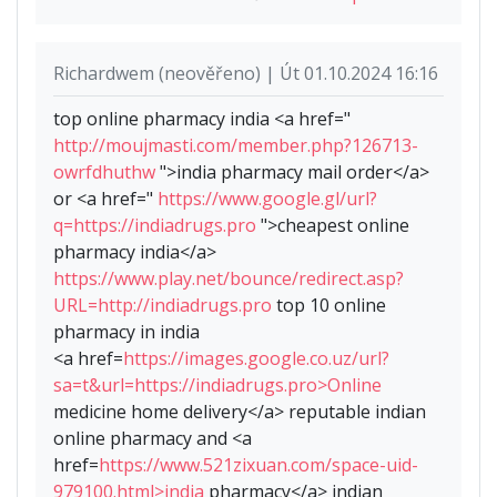
Richardwem (neověřeno) | Út 01.10.2024 16:16
top online pharmacy india <a href="
http://moujmasti.com/member.php?126713-
owrfdhuthw
">india pharmacy mail order</a>
or <a href="
https://www.google.gl/url?
q=https://indiadrugs.pro
">cheapest online
pharmacy india</a>
https://www.play.net/bounce/redirect.asp?
URL=http://indiadrugs.pro
top 10 online
pharmacy in india
<a href=
https://images.google.co.uz/url?
sa=t&url=https://indiadrugs.pro>Online
medicine home delivery</a> reputable indian
online pharmacy and <a
href=
https://www.521zixuan.com/space-uid-
979100.html>india
pharmacy</a> indian