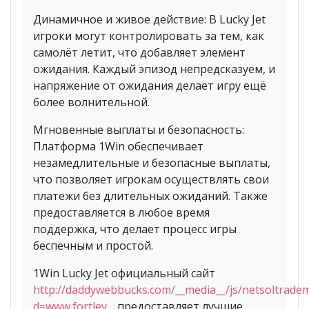
Динамичное и живое действие: В Lucky Jet
игроки могут контролировать за тем, как
самолёт летит, что добавляет элемент
ожидания. Каждый эпизод непредсказуем, и
напряжение от ожидания делает игру ещё
более волнительной.
Мгновенные выплаты и безопасность:
Платформа 1Win обеспечивает
незамедлительные и безопасные выплаты,
что позволяет игрокам осуществлять свои
платежи без длительных ожиданий. Также
предоставляется в любое время
поддержка, что делает процесс игры
беспечным и простой.
1Win Lucky Jet официальный сайт
http://daddywebbucks.com/__media__/js/netsoltrade
d=www.fortlev…
предоставляет лучшие