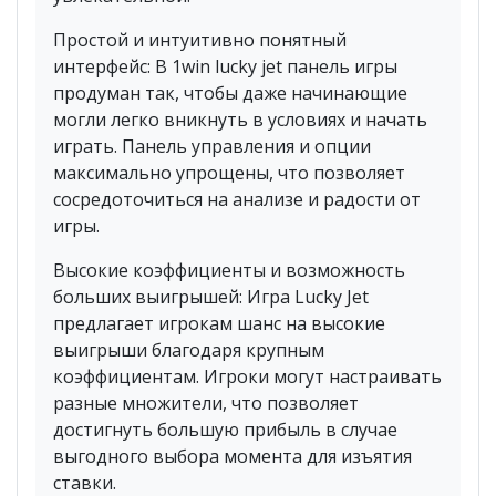
Простой и интуитивно понятный
интерфейс: В 1win lucky jet панель игры
продуман так, чтобы даже начинающие
могли легко вникнуть в условиях и начать
играть. Панель управления и опции
максимально упрощены, что позволяет
сосредоточиться на анализе и радости от
игры.
Высокие коэффициенты и возможность
больших выигрышей: Игра Lucky Jet
предлагает игрокам шанс на высокие
выигрыши благодаря крупным
коэффициентам. Игроки могут настраивать
разные множители, что позволяет
достигнуть большую прибыль в случае
выгодного выбора момента для изъятия
ставки.