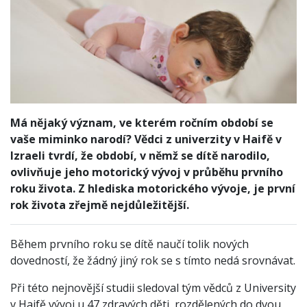
Má nějaký význam, ve kterém ročním období se
vaše miminko narodí? Vědci z univerzity v Haifě v
Izraeli tvrdí, že období, v němž se dítě narodilo,
ovlivňuje jeho motorický vývoj v průběhu prvního
roku života. Z hlediska motorického vývoje, je první
rok života zřejmě nejdůležitější.
Během prvního roku se dítě naučí tolik nových
dovedností, že žádný jiný rok se s tímto nedá srovnávat.
Při této nejnovější studii sledoval tým vědců z University
v Haifě vývoj u 47 zdravých děti, rozdělených do dvou