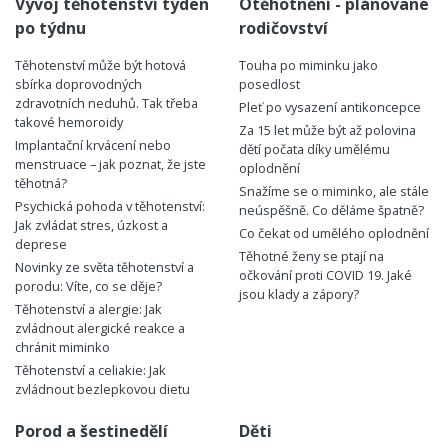
Vývoj těhotenství týden
Otěhotnění - plánované
po týdnu
rodičovství
Těhotenství může být hotová
Touha po miminku jako
sbírka doprovodných
posedlost
zdravotních neduhů. Tak třeba
Pleť po vysazení antikoncepce
takové hemoroidy
Za 15 let může být až polovina
Implantační krvácení nebo
dětí počata díky umělému
menstruace – jak poznat, že jste
oplodnění
těhotná?
Snažíme se o miminko, ale stále
Psychická pohoda v těhotenství:
neúspěšně. Co děláme špatně?
Jak zvládat stres, úzkost a
Co čekat od umělého oplodnění
deprese
Těhotné ženy se ptají na
Novinky ze světa těhotenství a
očkování proti COVID 19. Jaké
porodu: Víte, co se děje?
jsou klady a zápory?
Těhotenství a alergie: Jak
zvládnout alergické reakce a
chránit miminko
Těhotenství a celiakie: Jak
zvládnout bezlepkovou dietu
Porod a šestinedělí
Děti