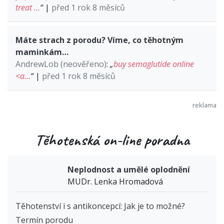
treat …
“
|
před 1 rok 8 měsíců
Máte strach z porodu? Víme, co těhotným
maminkám…
AndrewLob (neověřeno)
:
„
buy semaglutide online
<a…
“
|
před 1 rok 8 měsíců
Těhotenská on-line poradna
Neplodnost a umělé oplodnění
MUDr. Lenka Hromadová
Těhotenství i s antikoncepcí: Jak je to možné?
Termín porodu