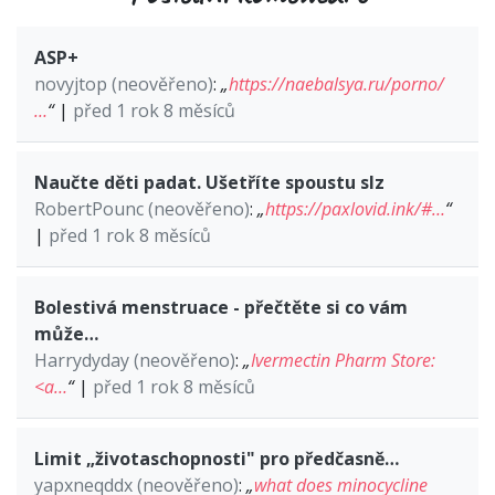
ASP+
novyjtop (neověřeno)
:
„
https://naebalsya.ru/porno/
…
“
|
před 1 rok 8 měsíců
Naučte děti padat. Ušetříte spoustu slz
RobertPounc (neověřeno)
:
„
https://paxlovid.ink/#…
“
|
před 1 rok 8 měsíců
Bolestivá menstruace - přečtěte si co vám
může…
Harrydyday (neověřeno)
:
„
Ivermectin Pharm Store:
<a…
“
|
před 1 rok 8 měsíců
Limit „životaschopnosti" pro předčasně…
yapxneqddx (neověřeno)
:
„
what does minocycline