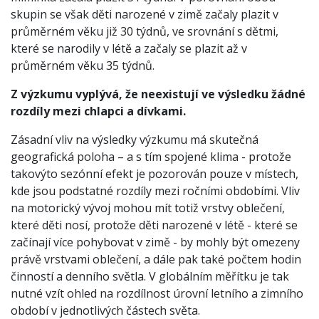
skupin se však děti narozené v zimě začaly plazit v
průměrném věku již 30 týdnů, ve srovnání s dětmi,
které se narodily v létě a začaly se plazit až v
průměrném věku 35 týdnů.
Z výzkumu vyplývá, že neexistují ve výsledku žádné
rozdíly mezi chlapci a dívkami.
Zásadní vliv na výsledky výzkumu má skutečná
geografická poloha – a s tím spojené klima - protože
takovýto sezónní efekt je pozorován pouze v místech,
kde jsou podstatné rozdíly mezi ročními obdobími. Vliv
na motorický vývoj mohou mít totiž vrstvy oblečení,
které děti nosí, protože děti narozené v létě - které se
začínají více pohybovat v zimě - by mohly být omezeny
právě vrstvami oblečení, a dále pak také počtem hodin
činností a denního světla. V globálním měřítku je tak
nutné vzít ohled na rozdílnost úrovní letního a zimního
období v jednotlivých částech světa.