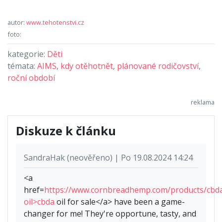
autor:
www.tehotenstvi.cz
foto:
kategorie:
Děti
témata:
AIMS
,
kdy otěhotnět
,
plánované rodičovství
,
roční období
Diskuze k článku
SandraHak (neověřeno) | Po 19.08.2024 14:24
<a
href=
https://www.cornbreadhemp.com/products/cbd
oil>cbda
oil for sale</a> have been a game-
changer for me! They're opportune, tasty, and