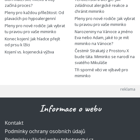
začíná proces?
zvládnout alergické reakce a
chránit miminko
Pleny pro každou příležitost: Od
plavacích po hypoalergenní
Pleny pro nové rodiče: Jak vybrat
tu pravou pro vaše miminko
Pleny pro nové rodiče: Jak vybrat
tu pravou pro vaše miminko
Narozeniny na Vánoce a jméno
Eva nebo Adam, jaké to je mít
Konec kojení: Jak hladce přejít
miminko na Vánoce?
od prsu k lžíci
Čestmír Strakatý z Prostoru X
Kojení vs. kojenecká výživa
bude táta. Miminko se narodí na
svatého Mikuláše
Tři sporné věci ve výbavě pro
miminko
Informace o webu
Kontakt
Podmínky ochrany osobních údajů
Podmínky užívání webu tehotenstvi.cz