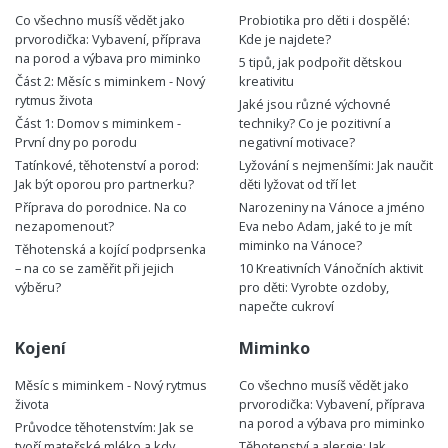
Co všechno musíš vědět jako
Probiotika pro děti i dospělé:
prvorodička: Vybavení, příprava
Kde je najdete?
na porod a výbava pro miminko
5 tipů, jak podpořit dětskou
Část 2: Měsíc s miminkem - Nový
kreativitu
rytmus života
Jaké jsou různé výchovné
Část 1: Domov s miminkem -
techniky? Co je pozitivní a
První dny po porodu
negativní motivace?
Tatínkové, těhotenství a porod:
Lyžování s nejmenšími: Jak naučit
Jak být oporou pro partnerku?
děti lyžovat od tří let
Příprava do porodnice. Na co
Narozeniny na Vánoce a jméno
nezapomenout?
Eva nebo Adam, jaké to je mít
miminko na Vánoce?
Těhotenská a kojící podprsenka
– na co se zaměřit při jejich
10 Kreativních Vánočních aktivit
výběru?
pro děti: Vyrobte ozdoby,
napečte cukroví
Kojení
Miminko
Měsíc s miminkem - Nový rytmus
Co všechno musíš vědět jako
života
prvorodička: Vybavení, příprava
na porod a výbava pro miminko
Průvodce těhotenstvím: Jak se
tvoří mateřské mléko a kdy
Těhotenství a alergie: Jak