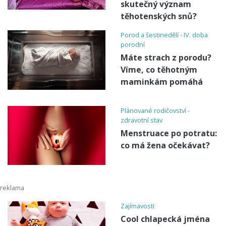
skutečný význam
těhotenských snů?
Porod a šestinedělí - IV. doba
porodní
Máte strach z porodu?
Víme, co těhotným
maminkám pomáhá
Plánované rodičovství -
zdravotní stav
Menstruace po potratu:
co má žena očekávat?
Zajímavosti
Cool chlapecká jména