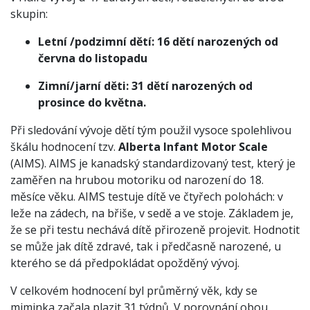
skupin:
Letní /podzimní dětí: 16 dětí narozených od
června do listopadu
Zimní/jarní děti: 31 dětí narozených od
prosince do května.
Při sledování vývoje dětí tým použil vysoce spolehlivou
škálu hodnocení tzv.
Alberta Infant
Motor Scale
(AIMS). AIMS je kanadský standardizovaný test, který je
zaměřen na hrubou motoriku od narození do 18.
měsíce věku. AIMS testuje dítě ve čtyřech polohách: v
leže na zádech, na břiše, v sedě a ve stoje. Základem je,
že se při testu nechává dítě přirozeně projevit. Hodnotit
se může jak dítě zdravé, tak i předčasně narozené, u
kterého se dá předpokládat opožděný vývoj.
V celkovém hodnocení byl průměrný věk, kdy se
miminka začala plazit 31 týdnů. V porovnání obou