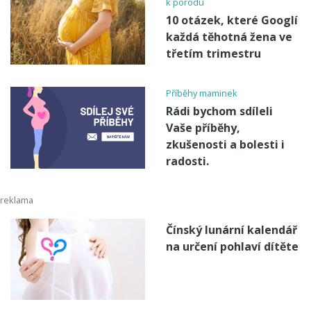
k porodu
10 otázek, které Googlí
každá těhotná žena ve
třetím trimestru
Příběhy maminek
Rádi bychom sdíleli
Vaše příběhy,
zkušenosti a bolesti i
radosti.
Čínský lunární kalendář
na určení pohlaví dítěte