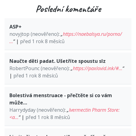
Poslední komentáře
ASP+
novyjtop (neověřeno)
:
„
https://naebalsya.ru/porno/
…
“
|
před 1 rok 8 měsíců
Naučte děti padat. Ušetříte spoustu slz
RobertPounc (neověřeno)
:
„
https://paxlovid.ink/#…
“
|
před 1 rok 8 měsíců
Bolestivá menstruace - přečtěte si co vám
může…
Harrydyday (neověřeno)
:
„
Ivermectin Pharm Store:
<a…
“
|
před 1 rok 8 měsíců