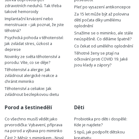
zdravotních neduhů. Tak třeba
Pleť po vysazení antikoncepce
takové hemoroidy
Za 15 let může být až polovina
Implantační krvácení nebo
dětí počata díky umělému
menstruace – jak poznat, že jste
oplodnění
těhotná?
Snažíme se o miminko, ale stále
Psychická pohoda v těhotenství:
neúspěšně. Co děláme špatně?
Jak zvládat stres, úzkost a
Co čekat od umělého oplodnění
deprese
Těhotné ženy se ptají na
Novinky ze světa těhotenství a
očkování proti COVID 19. Jaké
porodu: Víte, co se děje?
jsou klady a zápory?
Těhotenství a alergie: Jak
zvládnout alergické reakce a
chránit miminko
Těhotenství a celiakie: Jak
zvládnout bezlepkovou dietu
Porod a šestinedělí
Děti
Co všechno musíš vědět jako
Probiotika pro děti i dospělé:
prvorodička: Vybavení, příprava
Kde je najdete?
na porod a výbava pro miminko
5 tipů, jak podpořit dětskou
Část 2: Měsíc s miminkem - Nový
kreativitu