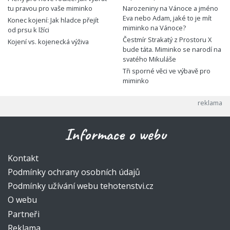
tu pravou pro vaše miminko
Narozeniny na Vánoce a jméno
Eva nebo Adam, jaké to je mít
Konec kojení: Jak hladce přejít
miminko na Vánoce?
od prsu k lžíci
Čestmír Strakatý z Prostoru X
Kojení vs. kojenecká výživa
bude táta. Miminko se narodí na
svatého Mikuláše
Tři sporné věci ve výbavě pro
miminko
Informace o webu
Kontakt
Podmínky ochrany osobních údajů
Podmínky užívání webu tehotenstvi.cz
O webu
Partneři
Reklama