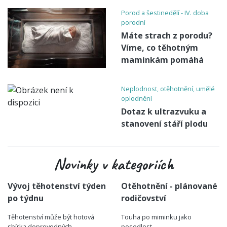
Porod a šestinedělí - IV. doba
porodní
Máte strach z porodu?
Víme, co těhotným
maminkám pomáhá
Neplodnost, otěhotnění, umělé
oplodnění
Dotaz k ultrazvuku a
stanovení stáří plodu
Novinky v kategoriích
Vývoj těhotenství týden
Otěhotnění - plánované
po týdnu
rodičovství
Těhotenství může být hotová
Touha po miminku jako
sbírka doprovodných
posedlost