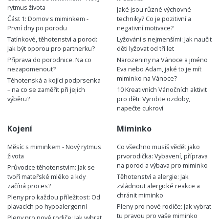
rytmus života
Jaké jsou různé výchovné
Část 1: Domov s miminkem -
techniky? Co je pozitivní a
První dny po porodu
negativní motivace?
Tatínkové, těhotenství a porod:
Lyžování s nejmenšími: Jak naučit
Jak být oporou pro partnerku?
děti lyžovat od tří let
Příprava do porodnice. Na co
Narozeniny na Vánoce a jméno
nezapomenout?
Eva nebo Adam, jaké to je mít
miminko na Vánoce?
Těhotenská a kojící podprsenka
– na co se zaměřit při jejich
10 Kreativních Vánočních aktivit
výběru?
pro děti: Vyrobte ozdoby,
napečte cukroví
Kojení
Miminko
Měsíc s miminkem - Nový rytmus
Co všechno musíš vědět jako
života
prvorodička: Vybavení, příprava
na porod a výbava pro miminko
Průvodce těhotenstvím: Jak se
tvoří mateřské mléko a kdy
Těhotenství a alergie: Jak
začíná proces?
zvládnout alergické reakce a
chránit miminko
Pleny pro každou příležitost: Od
plavacích po hypoalergenní
Pleny pro nové rodiče: Jak vybrat
tu pravou pro vaše miminko
Pleny pro nové rodiče: Jak vybrat