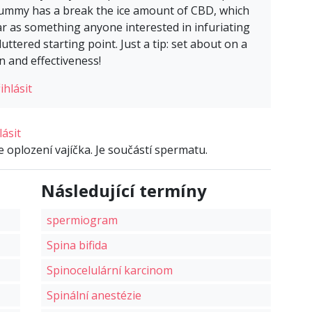
h gummy has a break the ice amount of CBD, which
ar as something anyone interested in infuriating
tered starting point. Just a tip: set about on a
n and effectiveness!
ihlásit
lásit
oplození vajíčka. Je součástí spermatu.
Následující termíny
spermiogram
Spina bifida
Spinocelulární karcinom
Spinální anestézie