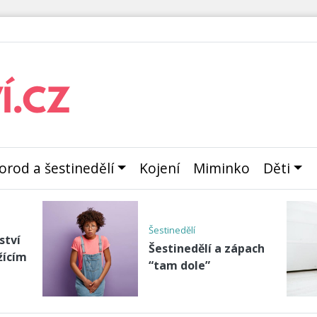
orod a šestinedělí
Kojení
Miminko
Děti
před
Příběhy maminek
Rádi bychom sdíleli
odu
Vaše příběhy,
zkušenosti a bolesti i
le
rad…