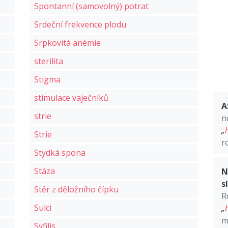
Spontanní (samovolný) potrat
Srdeční frekvence plodu
Srpkovitá anémie
sterilita
Stigma
stimulace vaječníků
A
strie
n
„
Strie
r
Stydká spona
Stáza
N
s
Stěr z děložního čípku
R
Sulci
„
m
Syfilis