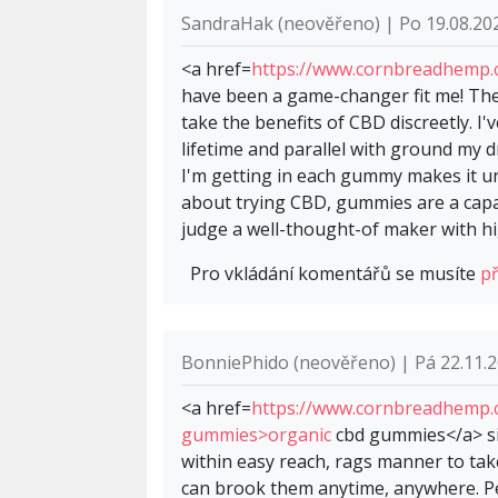
SandraHak (neověřeno) | Po 19.08.20
<a href=
https://www.cornbreadhemp.c
have been a game-changer fit me! They
take the benefits of CBD discreetly. I
lifetime and parallel with ground my 
I'm getting in each gummy makes it un
about trying CBD, gummies are a capaci
judge a well-thought-of maker with hig
Pro vkládání komentářů se musíte
př
BonniePhido (neověřeno) | Pá 22.11.2
<a href=
https://www.cornbreadhemp.c
gummies>organic
cbd gummies</a> si
within easy reach, rags manner to take
can brook them anytime, anywhere. Pe