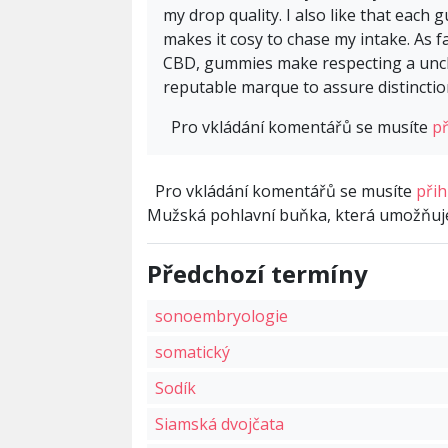
my drop quality. I also like that eac
makes it cosy to chase my intake. As f
CBD, gummies make respecting a unclut
reputable marque to assure distinctio
Pro vkládání komentářů se musíte
př
Pro vkládání komentářů se musíte
přih
Mužská pohlavní buňka, která umožňuje 
Předchozí termíny
sonoembryologie
somatický
Sodík
Siamská dvojčata