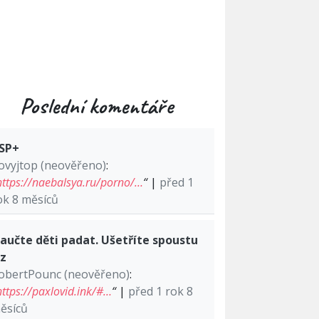
Poslední komentáře
SP+
ovyjtop (neověřeno)
:
https://naebalsya.ru/porno/…
“
|
před 1
ok 8 měsíců
aučte děti padat. Ušetříte spoustu
lz
obertPounc (neověřeno)
:
https://paxlovid.ink/#…
“
|
před 1 rok 8
ěsíců