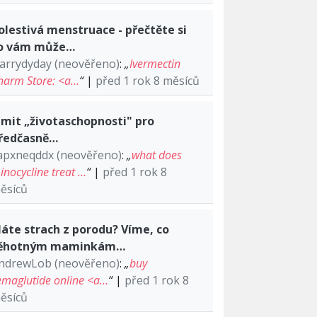
olestivá menstruace - přečtěte si
o vám může…
arrydyday (neověřeno)
:
„
Ivermectin
harm Store: <a…
“
|
před 1 rok 8 měsíců
imit „životaschopnosti" pro
ředčasně…
apxneqddx (neověřeno)
:
„
what does
inocycline treat …
“
|
před 1 rok 8
ěsíců
áte strach z porodu? Víme, co
ěhotným maminkám…
ndrewLob (neověřeno)
:
„
buy
emaglutide online <a…
“
|
před 1 rok 8
ěsíců