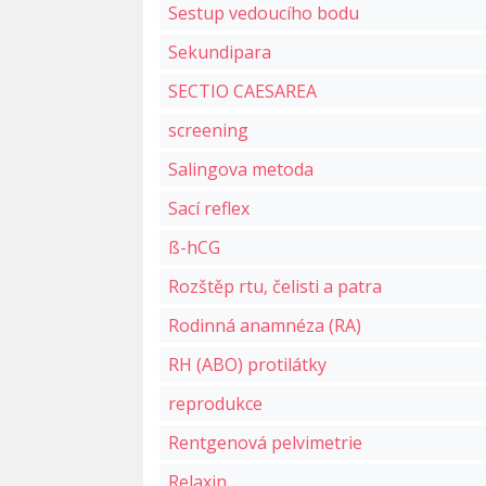
Sestup vedoucího bodu
Sekundipara
SECTIO CAESAREA
screening
Salingova metoda
Sací reflex
ß-hCG
Rozštěp rtu, čelisti a patra
Rodinná anamnéza (RA)
RH (ABO) protilátky
reprodukce
Rentgenová pelvimetrie
Relaxin