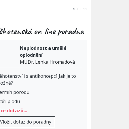
ěhotenská on-line poradna
Neplodnost a umělé
oplodnění
MUDr. Lenka Hromadová
ěhotenství i s antikoncepcí: Jak je to
ožné?
ermín porodu
táří plodu
íce dotazů...
Vložit dotaz do poradny