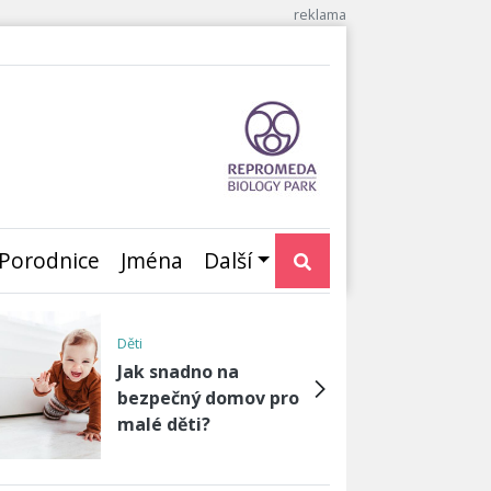
Porodnice
Jména
Další
Neplodnost, otěhotnění,
umělé oplod…
Těhotenství i s
antikoncepcí: Jak je to
možné?