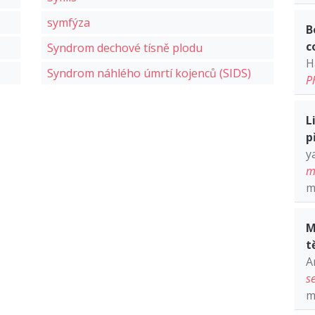
symfýza
B
c
Syndrom dechové tísně plodu
H
Syndrom náhlého úmrtí kojenců (SIDS)
P
L
p
y
m
m
M
t
A
s
m