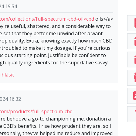
24 19:54
om/collections/full-spectrum-cbd-oil>cbd
oils</a>
're useful, shattered, and a considerable way to
've set that they better me unwind after a want
drop quality. Extra, knowing exactly how much CBD
troubled to make it my dosage. If you're curious
ous starting point. Justifiable be confident to
h-quality ingredients for the superlative savvy!
ihlásit
024 16:32
om/products/full-spectrum-cbd-
re behoove a go-to championing me, donation a
 CBD’s benefits. I rise how prudent they are, so I
rsonally, they’ve helped me reduce and improved