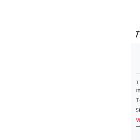
T
T
m
T
S
V