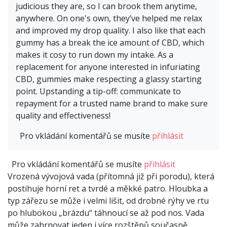
judicious they are, so I can brook them anytime,
anywhere. On one's own, they’ve helped me relax
and improved my drop quality. I also like that each
gummy has a break the ice amount of CBD, which
makes it cosy to run down my intake. As a
replacement for anyone interested in infuriating
CBD, gummies make respecting a glassy starting
point. Upstanding a tip-off: communicate to
repayment for a trusted name brand to make sure
quality and effectiveness!
Pro vkládání komentářů se musíte
přihlásit
Pro vkládání komentářů se musíte
přihlásit
Vrozená vývojová vada (přítomná již při porodu), která
postihuje horní ret a tvrdé a měkké patro. Hloubka a
typ zářezu se může i velmi lišit, od drobné rýhy ve rtu
po hlubokou „brázdu“ táhnoucí se až pod nos. Vada
může zahrnovat jeden i více rozštěpů současně.