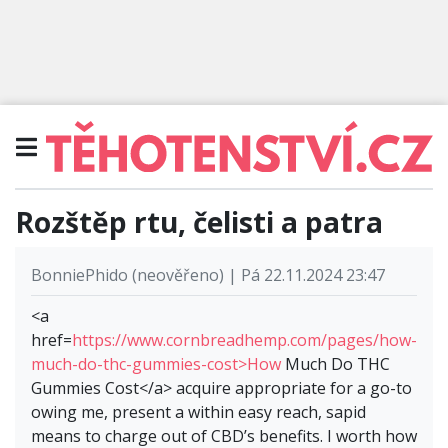
Rozštěp rtu, čelisti a patra
BonniePhido (neověřeno) | Pá 22.11.2024 23:47
<a
href=
https://www.cornbreadhemp.com/pages/how-
much-do-thc-gummies-cost>How
Much Do THC
Gummies Cost</a> acquire appropriate for a go-to
owing me, present a within easy reach, sapid
means to charge out of CBD’s benefits. I worth how