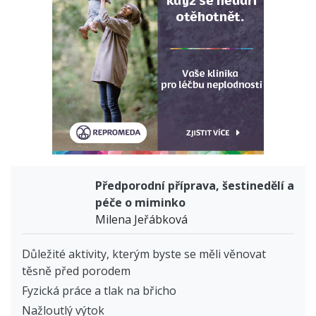
Předporodní příprava, šestinedělí a
péče o miminko
Milena Jeřábková
Důležité aktivity, kterým byste se měli věnovat
těsně před porodem
Fyzická práce a tlak na břicho
Nažloutlý výtok