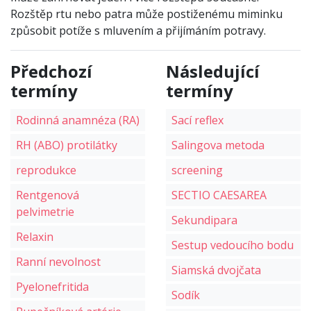
Rozštěp rtu nebo patra může postiženému miminku
způsobit potíže s mluvením a přijímáním potravy.
Předchozí
Následující
termíny
termíny
Rodinná anamnéza (RA)
Sací reflex
RH (ABO) protilátky
Salingova metoda
reprodukce
screening
Rentgenová
SECTIO CAESAREA
pelvimetrie
Sekundipara
Relaxin
Sestup vedoucího bodu
Ranní nevolnost
Siamská dvojčata
Pyelonefritida
Sodík