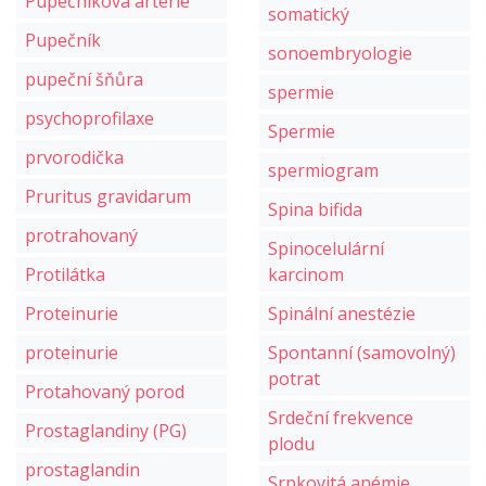
Pupečníková artérie
somatický
Pupečník
sonoembryologie
pupeční šňůra
spermie
psychoprofilaxe
Spermie
prvorodička
spermiogram
Pruritus gravidarum
Spina bifida
protrahovaný
Spinocelulární
Protilátka
karcinom
Proteinurie
Spinální anestézie
proteinurie
Spontanní (samovolný)
potrat
Protahovaný porod
Srdeční frekvence
Prostaglandiny (PG)
plodu
prostaglandin
Srpkovitá anémie