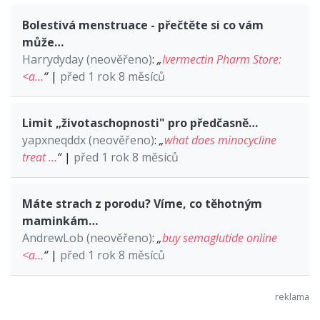
Bolestivá menstruace - přečtěte si co vám
může…
Harrydyday (neověřeno)
:
„
Ivermectin Pharm Store:
<a…
“
|
před 1 rok 8 měsíců
Limit „životaschopnosti" pro předčasně…
yapxneqddx (neověřeno)
:
„
what does minocycline
treat …
“
|
před 1 rok 8 měsíců
Máte strach z porodu? Víme, co těhotným
maminkám…
AndrewLob (neověřeno)
:
„
buy semaglutide online
<a…
“
|
před 1 rok 8 měsíců