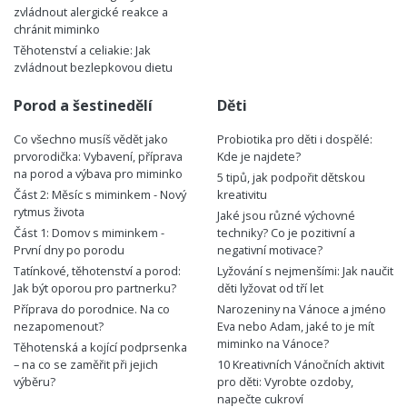
zvládnout alergické reakce a
chránit miminko
Těhotenství a celiakie: Jak
zvládnout bezlepkovou dietu
Porod a šestinedělí
Děti
Co všechno musíš vědět jako
Probiotika pro děti i dospělé:
prvorodička: Vybavení, příprava
Kde je najdete?
na porod a výbava pro miminko
5 tipů, jak podpořit dětskou
Část 2: Měsíc s miminkem - Nový
kreativitu
rytmus života
Jaké jsou různé výchovné
Část 1: Domov s miminkem -
techniky? Co je pozitivní a
První dny po porodu
negativní motivace?
Tatínkové, těhotenství a porod:
Lyžování s nejmenšími: Jak naučit
Jak být oporou pro partnerku?
děti lyžovat od tří let
Příprava do porodnice. Na co
Narozeniny na Vánoce a jméno
nezapomenout?
Eva nebo Adam, jaké to je mít
miminko na Vánoce?
Těhotenská a kojící podprsenka
– na co se zaměřit při jejich
10 Kreativních Vánočních aktivit
výběru?
pro děti: Vyrobte ozdoby,
napečte cukroví