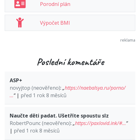
Porodní plán
Výpočet BMI
Poslední komentáře
ASP+
novyjtop (neověřeno)
:
„
https://naebalsya.ru/porno/
…
“
|
před 1 rok 8 měsíců
Naučte děti padat. Ušetříte spoustu slz
RobertPounc (neověřeno)
:
„
https://paxlovid.ink/#…
“
|
před 1 rok 8 měsíců