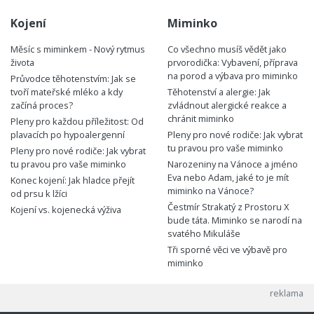
Kojení
Miminko
Měsíc s miminkem - Nový rytmus
Co všechno musíš vědět jako
života
prvorodička: Vybavení, příprava
na porod a výbava pro miminko
Průvodce těhotenstvím: Jak se
tvoří mateřské mléko a kdy
Těhotenství a alergie: Jak
začíná proces?
zvládnout alergické reakce a
chránit miminko
Pleny pro každou příležitost: Od
plavacích po hypoalergenní
Pleny pro nové rodiče: Jak vybrat
tu pravou pro vaše miminko
Pleny pro nové rodiče: Jak vybrat
tu pravou pro vaše miminko
Narozeniny na Vánoce a jméno
Eva nebo Adam, jaké to je mít
Konec kojení: Jak hladce přejít
miminko na Vánoce?
od prsu k lžíci
Čestmír Strakatý z Prostoru X
Kojení vs. kojenecká výživa
bude táta. Miminko se narodí na
svatého Mikuláše
Tři sporné věci ve výbavě pro
miminko