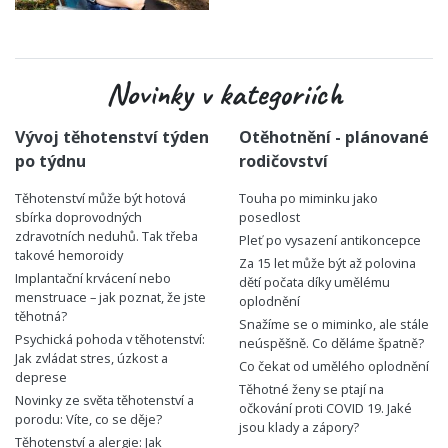
Novinky v kategoriích
Vývoj těhotenství týden
Otěhotnění - plánované
po týdnu
rodičovství
Těhotenství může být hotová
Touha po miminku jako
sbírka doprovodných
posedlost
zdravotních neduhů. Tak třeba
Pleť po vysazení antikoncepce
takové hemoroidy
Za 15 let může být až polovina
Implantační krvácení nebo
dětí počata díky umělému
menstruace – jak poznat, že jste
oplodnění
těhotná?
Snažíme se o miminko, ale stále
Psychická pohoda v těhotenství:
neúspěšně. Co děláme špatně?
Jak zvládat stres, úzkost a
Co čekat od umělého oplodnění
deprese
Těhotné ženy se ptají na
Novinky ze světa těhotenství a
očkování proti COVID 19. Jaké
porodu: Víte, co se děje?
jsou klady a zápory?
Těhotenství a alergie: Jak