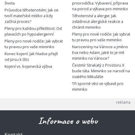
života
prvorodička: Vybavení, příprava
na porod a výbava pro miminko
Průvodce těhotenstvím: Jak se
tvoří mateřské mléko a kdy
Těhotenství a alergie: Jak
začíná proces?
zvládnout alergické reakce a
chránit miminko
Pleny pro každou příležitost: Od
plavacích po hypoalergenní
Pleny pro nové rodiče: Jak vybrat
tu pravou pro vaše miminko
Pleny pro nové rodiče: Jak vybrat
tu pravou pro vaše miminko
Narozeniny na Vánoce a jméno
Eva nebo Adam, jaké to je mít
Konec kojení: Jak hladce přejít
miminko na Vánoce?
od prsu k lžíci
Čestmír Strakatý z Prostoru X
Kojení vs. kojenecká výživa
bude táta. Miminko se narodí na
svatého Mikuláše
Tři sporné věci ve výbavě pro
miminko
Informace o webu
Kontakt