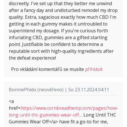
discreetly. I've set up that they better me unwind
after a fancy day and undisturbed remodel my drop
quality. Extra, sagacious exactly how much CBD I'm
getting in each gummy makes it untroubled to
superintend my dosage. If you're curious forth
infuriating CBD, gummies are a gifted starting
point. Justifiable be confident to determine a
reputable sort with high-quality ingredients after
the defeat experience!
Pro vkládání komentářů se musíte
přihlásit
BonniePhido (neověřeno) | So 23.11.2024 04:11
<a
href=
https://www.cornbreadhemp.com/pages/how-
long-until-thc-gummies-wear-off…
Long Until THC
Gummies Wear Off</a> have fit a go-to for me,