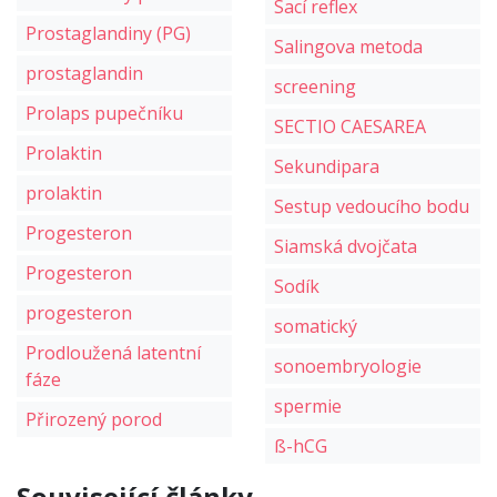
Sací reflex
Prostaglandiny (PG)
Salingova metoda
prostaglandin
screening
Prolaps pupečníku
SECTIO CAESAREA
Prolaktin
Sekundipara
prolaktin
Sestup vedoucího bodu
Progesteron
Siamská dvojčata
Progesteron
Sodík
progesteron
somatický
Prodloužená latentní
sonoembryologie
fáze
spermie
Přirozený porod
ß-hCG
Související články