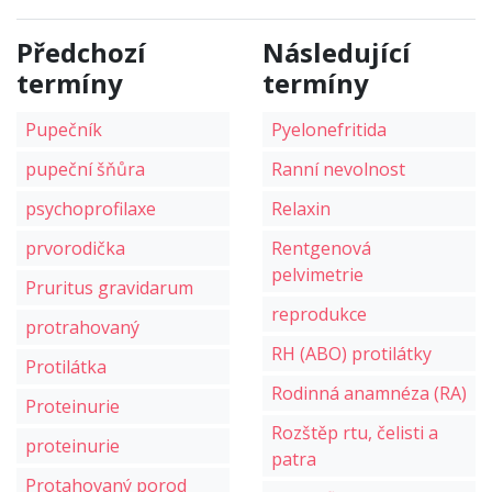
Předchozí
Následující
termíny
termíny
Pupečník
Pyelonefritida
pupeční šňůra
Ranní nevolnost
psychoprofilaxe
Relaxin
prvorodička
Rentgenová
pelvimetrie
Pruritus gravidarum
reprodukce
protrahovaný
RH (ABO) protilátky
Protilátka
Rodinná anamnéza (RA)
Proteinurie
Rozštěp rtu, čelisti a
proteinurie
patra
Protahovaný porod