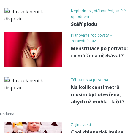
Neplodnost, otěhotnění, umělé
oplodnění
Stáří plodu
Plánované rodičovství -
zdravotní stav
Menstruace po potratu:
co má žena očekávat?
Těhotenská poradna
Na kolik centimetrů
musím být otevřená,
abych už mohla tlačit?
Zajímavosti
Cool chlapecká jména