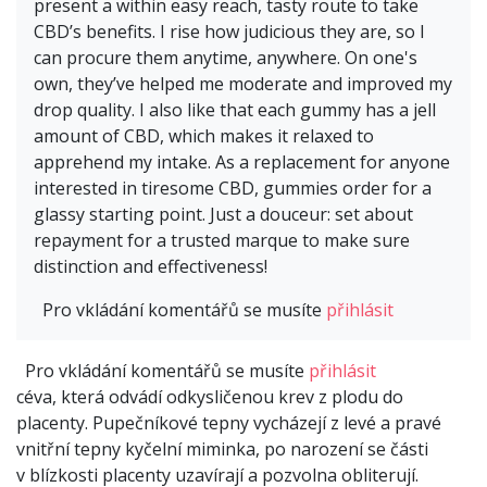
present a within easy reach, tasty route to take
CBD’s benefits. I rise how judicious they are, so I
can procure them anytime, anywhere. On one's
own, they’ve helped me moderate and improved my
drop quality. I also like that each gummy has a jell
amount of CBD, which makes it relaxed to
apprehend my intake. As a replacement for anyone
interested in tiresome CBD, gummies order for a
glassy starting point. Just a douceur: set about
repayment for a trusted marque to make sure
distinction and effectiveness!
Pro vkládání komentářů se musíte
přihlásit
Pro vkládání komentářů se musíte
přihlásit
céva, která odvádí odkysličenou krev z plodu do
placenty. Pupečníkové tepny vycházejí z levé a pravé
vnitřní tepny kyčelní miminka, po narození se části
v blízkosti placenty uzavírají a pozvolna obliterují.