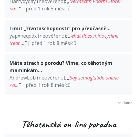
Harrydyday (neověřeno)
:
„
Ivermectin Pharm Store:
<a…
“
|
před 1 rok 8 měsíců
Limit „životaschopnosti" pro předčasně…
yapxneqddx (neověřeno)
:
„
what does minocycline
treat …
“
|
před 1 rok 8 měsíců
Máte strach z porodu? Víme, co těhotným
maminkám…
AndrewLob (neověřeno)
:
„
buy semaglutide online
<a…
“
|
před 1 rok 8 měsíců
Těhotenská on-line poradna