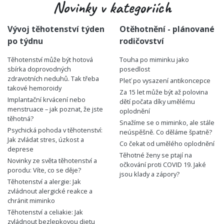
Novinky v kategoriích
Vývoj těhotenství týden
Otěhotnění - plánované
po týdnu
rodičovství
Těhotenství může být hotová
Touha po miminku jako
sbírka doprovodných
posedlost
zdravotních neduhů. Tak třeba
Pleť po vysazení antikoncepce
takové hemoroidy
Za 15 let může být až polovina
Implantační krvácení nebo
dětí počata díky umělému
menstruace – jak poznat, že jste
oplodnění
těhotná?
Snažíme se o miminko, ale stále
Psychická pohoda v těhotenství:
neúspěšně. Co děláme špatně?
Jak zvládat stres, úzkost a
Co čekat od umělého oplodnění
deprese
Těhotné ženy se ptají na
Novinky ze světa těhotenství a
očkování proti COVID 19. Jaké
porodu: Víte, co se děje?
jsou klady a zápory?
Těhotenství a alergie: Jak
zvládnout alergické reakce a
chránit miminko
Těhotenství a celiakie: Jak
zvládnout bezlepkovou dietu