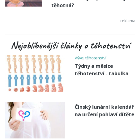
těhotná?
Nejoblíbenější články o těhotenství
Vývoj těhotenství
Týdny a měsíce
těhotenství - tabulka
Čínský lunární kalendář
na určení pohlaví dítěte