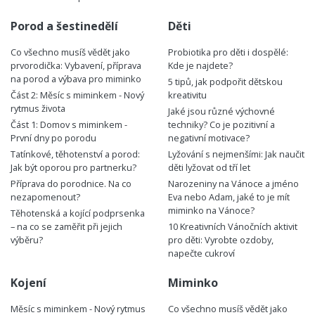
Porod a šestinedělí
Děti
Co všechno musíš vědět jako
Probiotika pro děti i dospělé:
prvorodička: Vybavení, příprava
Kde je najdete?
na porod a výbava pro miminko
5 tipů, jak podpořit dětskou
Část 2: Měsíc s miminkem - Nový
kreativitu
rytmus života
Jaké jsou různé výchovné
Část 1: Domov s miminkem -
techniky? Co je pozitivní a
První dny po porodu
negativní motivace?
Tatínkové, těhotenství a porod:
Lyžování s nejmenšími: Jak naučit
Jak být oporou pro partnerku?
děti lyžovat od tří let
Příprava do porodnice. Na co
Narozeniny na Vánoce a jméno
nezapomenout?
Eva nebo Adam, jaké to je mít
miminko na Vánoce?
Těhotenská a kojící podprsenka
– na co se zaměřit při jejich
10 Kreativních Vánočních aktivit
výběru?
pro děti: Vyrobte ozdoby,
napečte cukroví
Kojení
Miminko
Měsíc s miminkem - Nový rytmus
Co všechno musíš vědět jako