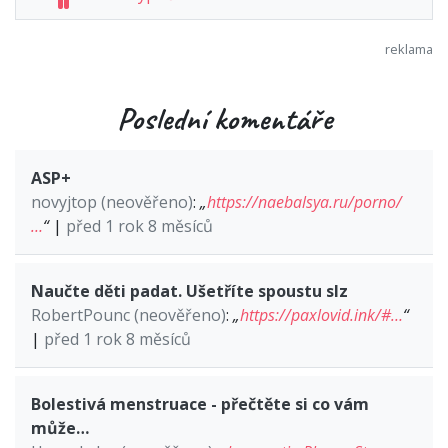
Poslední komentáře
ASP+
novyjtop (neověřeno)
:
„
https://naebalsya.ru/porno/
…
“
|
před 1 rok 8 měsíců
Naučte děti padat. Ušetříte spoustu slz
RobertPounc (neověřeno)
:
„
https://paxlovid.ink/#…
“
|
před 1 rok 8 měsíců
Bolestivá menstruace - přečtěte si co vám
může…