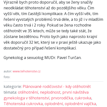
Výrazně bych proto doporučil, aby se ženy snažily
neodkládat těhotenství až do pozdějšího věku. Čím
vyšší věk, tím častější komplikace. A čím vyšší věk, tím
řešení vyvstalých problémů trvá déle, a to již i v mladším
věku často trvá i 2 roky. Pokud se žena rozhodne
otěhotnět ve 35 letech, může se tedy také stát, že
zůstane bezdětnou. Proto bych jako naprosto krajní
věk doporučil 32 let, který se v praxi ještě ukazuje jako
dostatečný pro případ řešení komplikací.
Gynekolog a sexuolog MUDr. Pavel Turčan.
autor:
www.tehotenstvi.cz
foto:
kategorie:
Plánované rodičovství - kdy otěhotnět
témata:
otěhotnění
,
neplodnost
,
první návštěva
gynekologa v těhotenství
,
prvorodička
,
cukrovka
,
Těhotenská cukrovka
,
oplodnění
,
oplodnění vajíčka
,