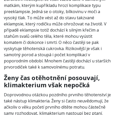
matkám, kterým kupříkladu hrozí komplikace typu
preeklampsie. Jedná se o otoky, bílkovinu v moči a
vysoký tlak. To může vést až do stavu takzvané
eklampsie, který rodičku může ohrožovat na životě. V
případě eklampsie totiž dochází k silným křečím a
stahům svalů celého těla, které mohou vyústit
komatem či dokonce i smrtí. O něco častěji se pak
vyskytuje těhotenská cukrovka. Rizikovější je však i
samotný porod a stoupá i počet komplikací v
poporodním období. Mnohem častěji dochází u starších
prvorodiček také k samovolnému potratu.
Ženy čas otěhotnění posouvají,
klimakterium však nepočká
Doprovodnou otázkou pozdního prvního těhotenství je
také nástup klimakteria. Ženy si často neuvědomují, že
ačkoliv o věku početí prvního dítěte mohou částečně
samy rozhodovat, klimakterium nastoupí bez ptaní.