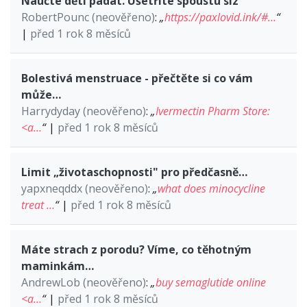
Naučte děti padat. Ušetříte spoustu slz
RobertPounc (neověřeno)
:
„
https://paxlovid.ink/#…
“
|
před 1 rok 8 měsíců
Bolestivá menstruace - přečtěte si co vám
může…
Harrydyday (neověřeno)
:
„
Ivermectin Pharm Store:
<a…
“
|
před 1 rok 8 měsíců
Limit „životaschopnosti" pro předčasně…
yapxneqddx (neověřeno)
:
„
what does minocycline
treat …
“
|
před 1 rok 8 měsíců
Máte strach z porodu? Víme, co těhotným
maminkám…
AndrewLob (neověřeno)
:
„
buy semaglutide online
<a…
“
|
před 1 rok 8 měsíců