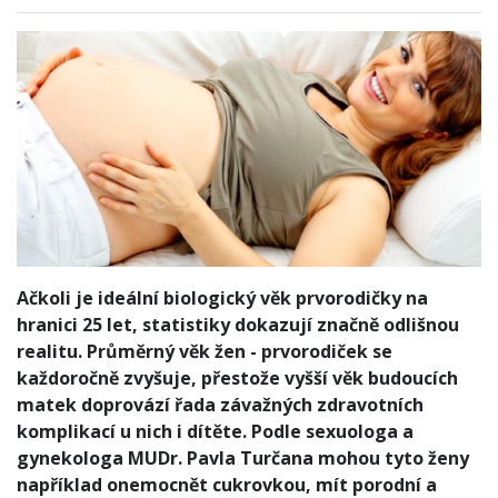
Ačkoli je ideální biologický věk prvorodičky na
hranici 25 let, statistiky dokazují značně odlišnou
realitu. Průměrný věk žen - prvorodiček se
každoročně zvyšuje, přestože vyšší věk budoucích
matek doprovází řada závažných zdravotních
komplikací u nich i dítěte. Podle sexuologa a
gynekologa MUDr. Pavla Turčana mohou tyto ženy
například onemocnět cukrovkou, mít porodní a