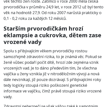
věk těchto žen roste. Zatímco v roce 2000 měla česká
prvorodička v průměru 24,9 let, v roce 2012 už byl tento
věk na hodnotě 27,9. Od roku 2007 narůstá prakticky o
0,1 - 0,2 roku za každých 12 měsíců.
Starším prvorodičkám hrozí
eklampsie a cukrovka, dětem zase
vrozené vady
Spolu s přibývajícím věkem prvorodičky rostou
samozřejmě zdravotní rizika, to je známá věc. Pokud se
ženě vůbec podaří počít dítě, hrozí zde zejména vznik
vrozených vad. Je to dáno především tím, že všechna
vajíčka u ženy vznikla již v nitroděložním vývoji a nová
dále nevznikají, již pouze dozrávají. S přibývajícími roky
tedy logicky stoupá riziko poškození genetické
informace ve vajíčku, čímž právě stoupá riziko vrozené
vady.
Zdravotní nebezpečí se však vážou také k samotným