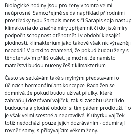
Biologické hodiny jsou pro ženy v tomto velmi
neúprosné. Samozřejmě se dá například přírodními
prostředky typu Sarapis mensis či Sarapis soja nástup
klimakteria do značné míry zpříjemnit či do jisté míry
podpořit schopnost otěhotnět i v období klesající
plodnosti, klimakterium jako takové však nic výrazněji
neoddálí. V praxi to znamená, že pokud budou ženy s
těhotenstvím příliš otálet, je možné, že namísto
mateřství budou nuceny řešit klimakterium.
Často se setkávám také s mylnými představami o
účincích hormonální antikoncepce. Řada žen se
domnívá, že pokud budou užívat pilulky, které
zabraňují dozrávání vajíček, tak si zásobu ušetří do
budoucna a plodné období si tím pádem prodlouží. To
je však velmi scestné a nepravdivé. K úbytku vajíček
totiž nedochází pouze jejich dozráváním - odumírají
rovněž samy, s přibývajícím věkem ženy.