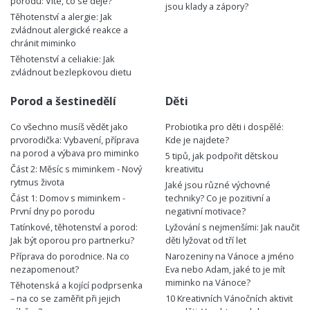
porodu: Víte, co se děje?
jsou klady a zápory?
Těhotenství a alergie: Jak
zvládnout alergické reakce a
chránit miminko
Těhotenství a celiakie: Jak
zvládnout bezlepkovou dietu
Porod a šestinedělí
Děti
Co všechno musíš vědět jako
Probiotika pro děti i dospělé:
prvorodička: Vybavení, příprava
Kde je najdete?
na porod a výbava pro miminko
5 tipů, jak podpořit dětskou
Část 2: Měsíc s miminkem - Nový
kreativitu
rytmus života
Jaké jsou různé výchovné
Část 1: Domov s miminkem -
techniky? Co je pozitivní a
První dny po porodu
negativní motivace?
Tatínkové, těhotenství a porod:
Lyžování s nejmenšími: Jak naučit
Jak být oporou pro partnerku?
děti lyžovat od tří let
Příprava do porodnice. Na co
Narozeniny na Vánoce a jméno
nezapomenout?
Eva nebo Adam, jaké to je mít
miminko na Vánoce?
Těhotenská a kojící podprsenka
– na co se zaměřit při jejich
10 Kreativních Vánočních aktivit