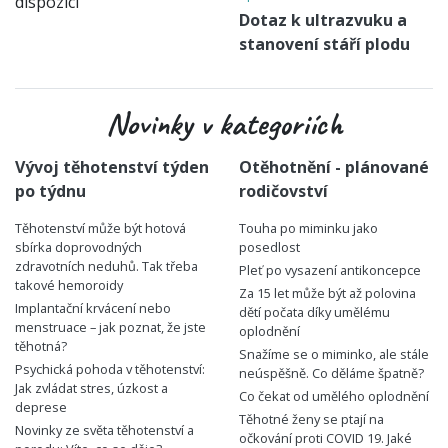
Dotaz k ultrazvuku a
stanovení stáří plodu
Novinky v kategoriích
Vývoj těhotenství týden
Otěhotnění - plánované
po týdnu
rodičovství
Těhotenství může být hotová
Touha po miminku jako
sbírka doprovodných
posedlost
zdravotních neduhů. Tak třeba
Pleť po vysazení antikoncepce
takové hemoroidy
Za 15 let může být až polovina
Implantační krvácení nebo
dětí počata díky umělému
menstruace – jak poznat, že jste
oplodnění
těhotná?
Snažíme se o miminko, ale stále
Psychická pohoda v těhotenství:
neúspěšně. Co děláme špatně?
Jak zvládat stres, úzkost a
Co čekat od umělého oplodnění
deprese
Těhotné ženy se ptají na
Novinky ze světa těhotenství a
očkování proti COVID 19. Jaké