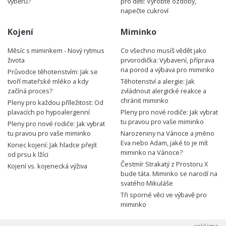
výběru?
pro děti: Vyrobte ozdoby,
napečte cukroví
Kojení
Miminko
Měsíc s miminkem - Nový rytmus
Co všechno musíš vědět jako
života
prvorodička: Vybavení, příprava
na porod a výbava pro miminko
Průvodce těhotenstvím: Jak se
tvoří mateřské mléko a kdy
Těhotenství a alergie: Jak
začíná proces?
zvládnout alergické reakce a
chránit miminko
Pleny pro každou příležitost: Od
plavacích po hypoalergenní
Pleny pro nové rodiče: Jak vybrat
tu pravou pro vaše miminko
Pleny pro nové rodiče: Jak vybrat
tu pravou pro vaše miminko
Narozeniny na Vánoce a jméno
Eva nebo Adam, jaké to je mít
Konec kojení: Jak hladce přejít
miminko na Vánoce?
od prsu k lžíci
Čestmír Strakatý z Prostoru X
Kojení vs. kojenecká výživa
bude táta. Miminko se narodí na
svatého Mikuláše
Tři sporné věci ve výbavě pro
miminko