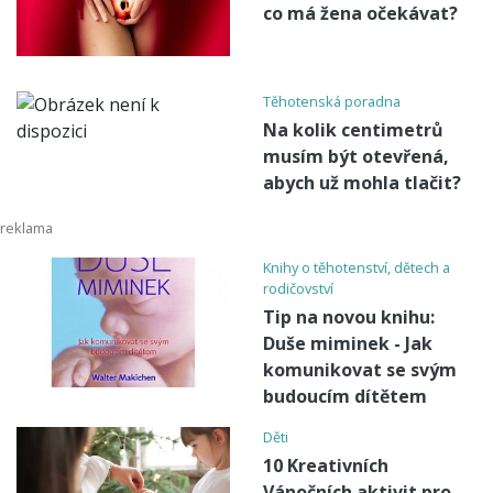
co má žena očekávat?
Těhotenská poradna
Na kolik centimetrů
musím být otevřená,
abych už mohla tlačit?
Knihy o těhotenství, dětech a
rodičovství
Tip na novou knihu:
Duše miminek - Jak
komunikovat se svým
budoucím dítětem
Děti
10 Kreativních
Vánočních aktivit pro