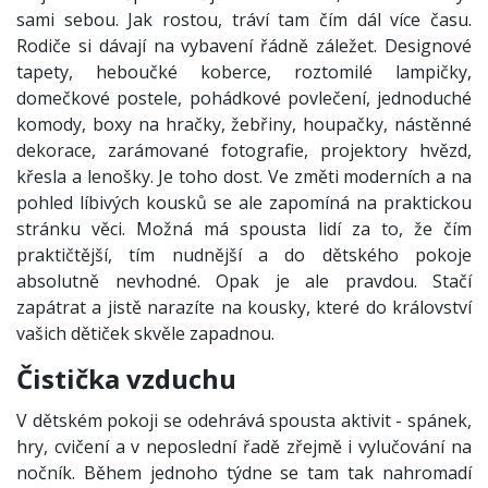
sami sebou. Jak rostou, tráví tam čím dál více času.
Rodiče si dávají na vybavení řádně záležet. Designové
tapety, heboučké koberce, roztomilé lampičky,
domečkové postele, pohádkové povlečení, jednoduché
komody, boxy na hračky, žebřiny, houpačky, nástěnné
dekorace, zarámované fotografie, projektory hvězd,
křesla a lenošky. Je toho dost. Ve změti moderních a na
pohled líbivých kousků se ale zapomíná na praktickou
stránku věci. Možná má spousta lidí za to, že čím
praktičtější, tím nudnější a do dětského pokoje
absolutně nevhodné. Opak je ale pravdou. Stačí
zapátrat a jistě narazíte na kousky, které do království
vašich dětiček skvěle zapadnou.
Čistička vzduchu
V dětském pokoji se odehrává spousta aktivit - spánek,
hry, cvičení a v neposlední řadě zřejmě i vylučování na
nočník. Během jednoho týdne se tam tak nahromadí