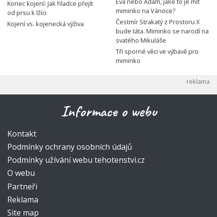
Eva nebo Adam, jaké to je mít
Konec kojení: Jak hladce přejít
miminko na Vánoce?
od prsu k lžíci
Čestmír Strakatý z Prostoru X
Kojení vs. kojenecká výživa
bude táta. Miminko se narodí na
svatého Mikuláše
Tři sporné věci ve výbavě pro
miminko
Informace o webu
Kontakt
Podmínky ochrany osobních údajů
Podmínky užívání webu tehotenstvi.cz
O webu
Partneři
Reklama
Site map