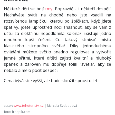
Některé děti se bojí
tmy
. Popravdě - i někteří dospělí.
Necháváte svítit na chodbě nebo jste vsadili na
rozsvícenou lampičku, kterou po špičkách, když jdete
spát vy, jdete uprostřed noci zhasnout, aby se vám z
účtu za elektřinu nepodlomila kolena? Existuje jedno
mnohem lepší řešení. Co takový stmívač místo
klasického stropního světla? Díky jednoduchému
ovládání můžete světlo snadno regulovat a vytvořit
jemné přítmí, které dítěti zajistí kvalitní a hluboký
spánek a zároveň mu dopřeje tolik “světla”, aby se
nebálo a mělo pocit bezpečí.
Cena bývá sice vyšší, ale bude sloužit spoustu let.
autor:
www.tehotenstvi.cz
| Marcela Svobodová
foto: freepik.com