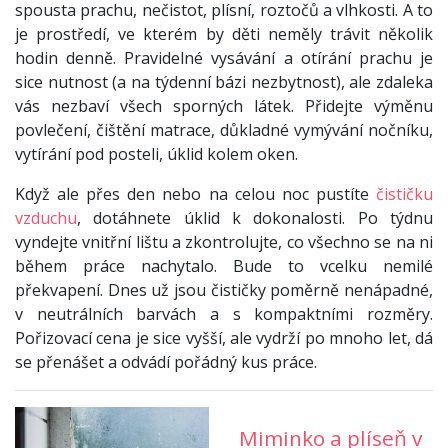
spousta prachu, nečistot, plísní, roztočů a vlhkosti. A to
je prostředí, ve kterém by děti neměly trávit několik
hodin denně. Pravidelné vysávání a otírání prachu je
sice nutnost (a na týdenní bázi nezbytnost), ale zdaleka
vás nezbaví všech sporných látek. Přidejte výměnu
povlečení, čištění matrace, důkladné vymývání nočníku,
vytírání pod posteli, úklid kolem oken.
Když ale přes den nebo na celou noc pustíte
čističku
vzduchu
, dotáhnete úklid k dokonalosti. Po týdnu
vyndejte vnitřní lištu a zkontrolujte, co všechno se na ni
během práce nachytalo. Bude to vcelku nemilé
překvapení. Dnes už jsou čističky poměrně nenápadné,
v neutrálních barvách a s kompaktními rozměry.
Pořizovací cena je sice vyšší, ale vydrží po mnoho let, dá
se přenášet a odvádí pořádný kus práce.
Miminko a plíseň v