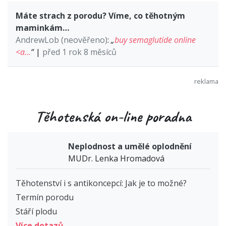
Máte strach z porodu? Víme, co těhotným
maminkám…
AndrewLob (neověřeno)
:
„
buy semaglutide online
<a…
“
|
před 1 rok 8 měsíců
Těhotenská on-line poradna
Neplodnost a umělé oplodnění
MUDr. Lenka Hromadová
Těhotenství i s antikoncepcí: Jak je to možné?
Termín porodu
Stáří plodu
Více dotazů...