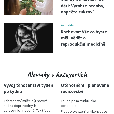
děti: Vyrobte ozdoby,
napečte cukroví
Aktuality
Rozhovor: Vše co byste
měli vědět o
reprodukční medicíně
Novinky v kategoriích
Vývoj těhotenství týden
Otěhotnění - plánované
po týdnu
rodičovství
Těhotenství může být hotová
Touha po miminku jako
sbírka doprovodných
posedlost
zdravotních neduhů. Tak třeba
Pleť po vysazení antikoncepce