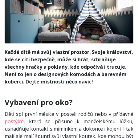
Každé dítě má svůj vlastní prostor. Svoje království,
kde se cítí bezpečně, může si hrát, schraňuje
všechny hračky a poklady, kde odpočívá i trucuje.
Není to jen o designových komodách a barevném
koberci. Dejte místnosti něco navíc!
Vybavení pro oko?
Děti spí první měsíce v posteli rodičů nebo v přídavné
postýlce
, která se přisune k manželskému lůžku,
usnadňuje kontakt s miminkem a dokonce i kojení. I tak
mají ale malí špunti svůj vlastní koutek, kde mohou být