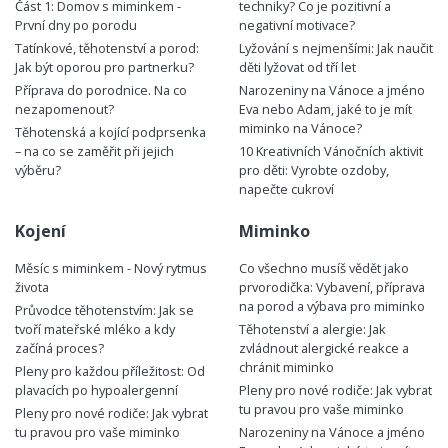
Část 1: Domov s miminkem -
techniky? Co je pozitivní a
První dny po porodu
negativní motivace?
Tatínkové, těhotenství a porod:
Lyžování s nejmenšími: Jak naučit
Jak být oporou pro partnerku?
děti lyžovat od tří let
Příprava do porodnice. Na co
Narozeniny na Vánoce a jméno
nezapomenout?
Eva nebo Adam, jaké to je mít
miminko na Vánoce?
Těhotenská a kojící podprsenka
– na co se zaměřit při jejich
10 Kreativních Vánočních aktivit
výběru?
pro děti: Vyrobte ozdoby,
napečte cukroví
Kojení
Miminko
Měsíc s miminkem - Nový rytmus
Co všechno musíš vědět jako
života
prvorodička: Vybavení, příprava
na porod a výbava pro miminko
Průvodce těhotenstvím: Jak se
tvoří mateřské mléko a kdy
Těhotenství a alergie: Jak
začíná proces?
zvládnout alergické reakce a
chránit miminko
Pleny pro každou příležitost: Od
plavacích po hypoalergenní
Pleny pro nové rodiče: Jak vybrat
tu pravou pro vaše miminko
Pleny pro nové rodiče: Jak vybrat
tu pravou pro vaše miminko
Narozeniny na Vánoce a jméno