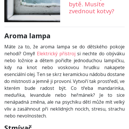
bytě. Musíte
zvednout kotvy?
Aroma lampa
Máte za to, že aroma lampa se do dětského pokoje
nehodí? Omyl!
Elektrický přístroj
si nechte do obýváku
nebo ložnice a dětem pořiďte jednoduchou lampičku,
kdy na knot nebo voskovou hrudku nakapete
esenciální olej. Ten se skrz keramickou nádobu dostane
do místnosti a jemně ji provoní. Vytvoří tak prostředí, ve
kterém bude radost být. Co třeba mandarinka,
meduňka, levandule nebo heřmánek? Je to sice
nenápadná změna, ale na psychiku dětí může mít velký
vliv a zasáhnout při neklidných nocích, stresu, strachu
nebo nevolnostech.
Stmívač