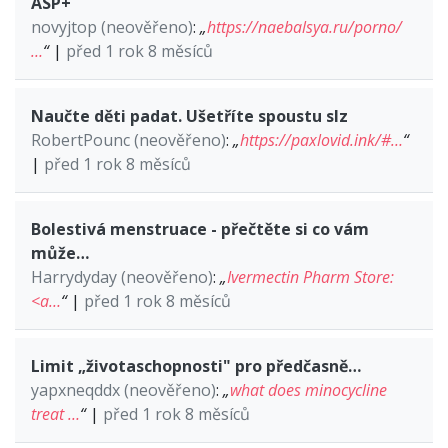
ASP+
novyjtop (neověřeno)
:
„
https://naebalsya.ru/porno/
…
“
|
před 1 rok 8 měsíců
Naučte děti padat. Ušetříte spoustu slz
RobertPounc (neověřeno)
:
„
https://paxlovid.ink/#…
“
|
před 1 rok 8 měsíců
Bolestivá menstruace - přečtěte si co vám
může…
Harrydyday (neověřeno)
:
„
Ivermectin Pharm Store:
<a…
“
|
před 1 rok 8 měsíců
Limit „životaschopnosti" pro předčasně…
yapxneqddx (neověřeno)
:
„
what does minocycline
treat …
“
|
před 1 rok 8 měsíců