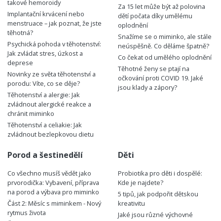
takové hemoroidy
Za 15 let může být až polovina
Implantační krvácení nebo
dětí počata díky umělému
menstruace – jak poznat, že jste
oplodnění
těhotná?
Snažíme se o miminko, ale stále
Psychická pohoda v těhotenství:
neúspěšně. Co děláme špatně?
Jak zvládat stres, úzkost a
Co čekat od umělého oplodnění
deprese
Těhotné ženy se ptají na
Novinky ze světa těhotenství a
očkování proti COVID 19. Jaké
porodu: Víte, co se děje?
jsou klady a zápory?
Těhotenství a alergie: Jak
zvládnout alergické reakce a
chránit miminko
Těhotenství a celiakie: Jak
zvládnout bezlepkovou dietu
Porod a šestinedělí
Děti
Co všechno musíš vědět jako
Probiotika pro děti i dospělé:
prvorodička: Vybavení, příprava
Kde je najdete?
na porod a výbava pro miminko
5 tipů, jak podpořit dětskou
Část 2: Měsíc s miminkem - Nový
kreativitu
rytmus života
Jaké jsou různé výchovné