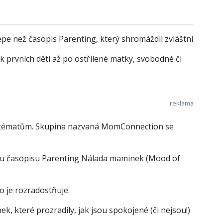
pe než časopis Parenting, který shromáždil zvláštní
 prvních dětí až po ostřílené matky, svobodné či
ším tématům. Skupina nazvaná MomConnection se
mu časopisu Parenting Nálada maminek (Mood of
co je rozradostňuje.
, které prozradily, jak jsou spokojené (či nejsou!)