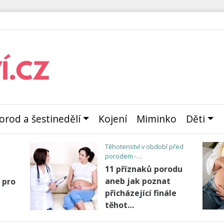
orod a šestinedělí
Kojení
Miminko
Děti
Těhotenství v období před
porodem -…
11 příznaků porodu
aneb jak poznat
 pro
přicházející finále
těhot…