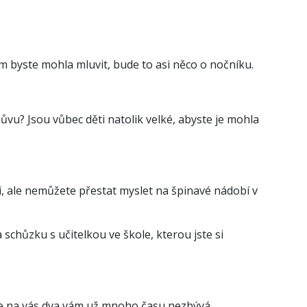
ým byste mohla mluvit, bude to asi něco o nočníku.
hůvu? Jsou vůbec děti natolik velké, abyste je mohla
i, ale nemůžete přestat myslet na špinavé nádobí v
schůzku s učitelkou ve škole, kterou jste si
 že na vás dva vám už mnoho času nezbývá.