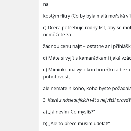
na
kostým flitry (Co by byla malá mořská víl
c) Dcera potřebuje rodný list, aby se moh
nemůžete za
žádnou cenu najít – ostatně ani přihlášk
d) Máte si vyjít s kamarádkami (jaká vzá
e) Miminko má vysokou horečku a bez ust
pohotovost,
ale nemáte nikoho, koho byste požádala
3.
Které z následujících vět s největší pravd
a) „Já nevím. Co myslíš?“
b) „Ale to přece musím udělat!“