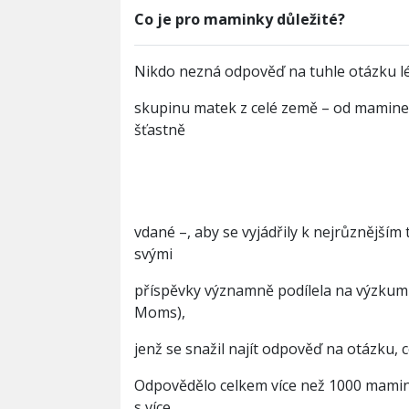
Co je pro maminky důležité?
Nikdo nezná odpověď na tuhle otázku lé
skupinu matek z celé země – od maminek
šťastně
vdané –, aby se vyjádřily k nejrůzněj
svými
příspěvky významně podílela na výzku
Moms),
jenž se snažil najít odpověď na otázku, 
Odpovědělo celkem více než 1000 maminek
s více