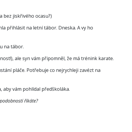
a bez jiskřivého ocasu?)
la přihlásit na letní tábor. Dneska. A vy ho
u na tábor.
cnost!), ale syn vám připomněl, že má trénink karate.
ání pláče. Potřebuje co nejrychleji zavézt na
, aby vám pohlídal předškoláka.
ěpodobností říkáte?