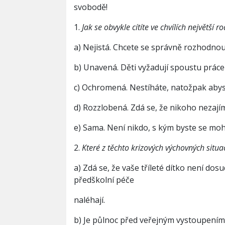
svobodě!
1.
Jak se obvykle cítíte ve chvílích největší r
a) Nejistá. Chcete se správně rozhodnout,
b) Unavená. Děti vyžadují spoustu práce
c) Ochromená. Nestíháte, natožpak abys
d) Rozzlobená. Zdá se, že nikoho nezajím
e) Sama. Není nikdo, s kým byste se mohl
2.
Které z těchto krizových výchovných situ
a) Zdá se, že vaše tříleté dítko není dos
předškolní péče
naléhají.
b) Je půlnoc před veřejným vystoupením dc