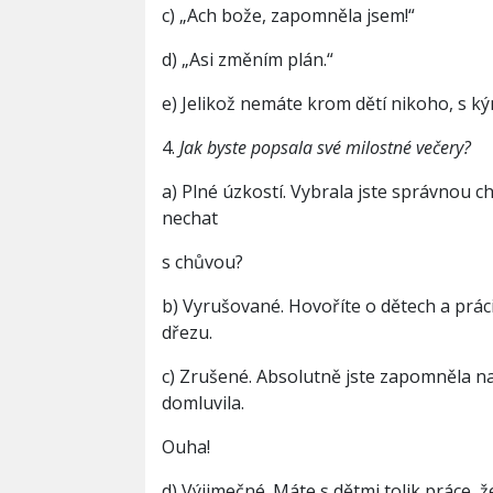
c) „Ach bože, zapomněla jsem!“
d) „Asi změním plán.“
e) Jelikož nemáte krom dětí nikoho, s k
4.
Jak byste popsala své milostné večery?
a) Plné úzkostí. Vybrala jste správnou c
nechat
s chůvou?
b) Vyrušované. Hovoříte o dětech a prác
dřezu.
c) Zrušené. Absolutně jste zapomněla na 
domluvila.
Ouha!
d) Výjimečné. Máte s dětmi tolik práce,