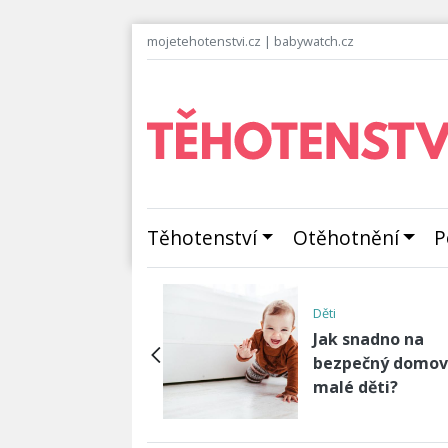
mojetehotenstvi.cz
|
babywatch.cz
Těhotenství
Otěhotnění
P
avosti
Děti
áte v těhotenství
Jak snadno na
ěji sny o sexu,
bezpečný domov
ře či o jídle?…
malé děti?