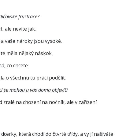
odičovské frustrace?
 ale nevíte jak.
 a vaše nároky jsou vysoké.
te měla nějaký náskok.
á, co chcete.
a o všechnu tu práci podělit.
ací se mohou u vás doma objevit?
ud zralé na chození na nočník, ale v zařízení
erky, která chodí do čtvrté třídy, a vy jí našíváte