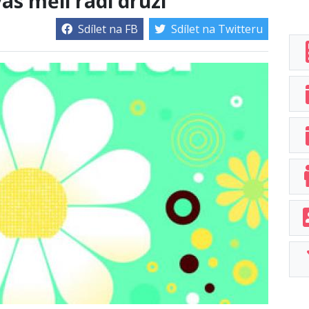
vás měli rádi druzí
Sdílet na FB
Sdílet na Twitteru