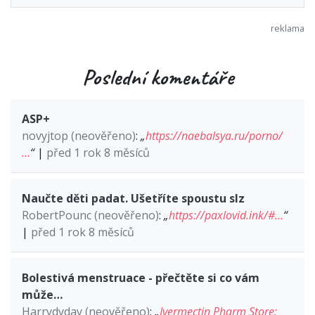
Poslední komentáře
ASP+
novyjtop (neověřeno)
:
„
https://naebalsya.ru/porno/
…
“
|
před 1 rok 8 měsíců
Naučte děti padat. Ušetříte spoustu slz
RobertPounc (neověřeno)
:
„
https://paxlovid.ink/#…
“
|
před 1 rok 8 měsíců
Bolestivá menstruace - přečtěte si co vám
může…
Harrydyday (neověřeno)
:
„
Ivermectin Pharm Store: