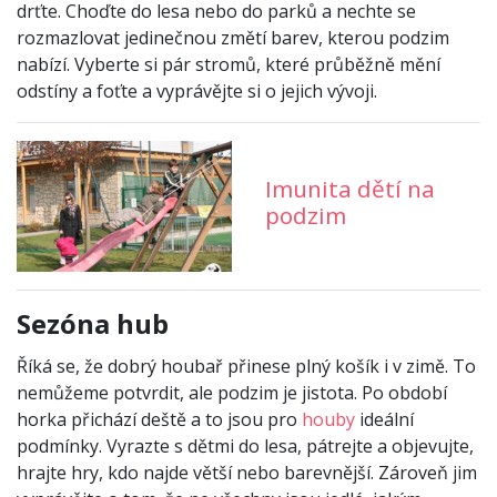
drťte. Choďte do lesa nebo do parků a nechte se
rozmazlovat jedinečnou změtí barev, kterou podzim
nabízí. Vyberte si pár stromů, které průběžně mění
odstíny a foťte a vyprávějte si o jejich vývoji.
Imunita dětí na
podzim
Sezóna hub
Říká se, že dobrý houbař přinese plný košík i v zimě. To
nemůžeme potvrdit, ale podzim je jistota. Po období
horka přichází deště a to jsou pro
houby
ideální
podmínky. Vyrazte s dětmi do lesa, pátrejte a objevujte,
hrajte hry, kdo najde větší nebo barevnější. Zároveň jim