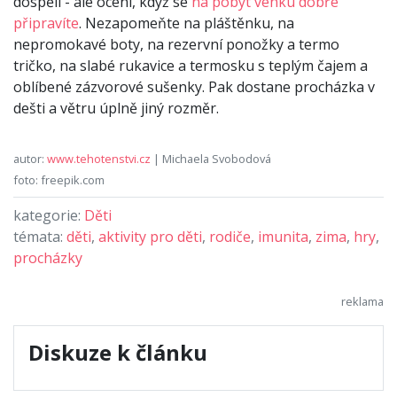
dospělí - ale ocení, když se
na pobyt venku dobře
připravíte
. Nezapomeňte na pláštěnku, na
nepromokavé boty, na rezervní ponožky a termo
tričko, na slabé rukavice a termosku s teplým čajem a
oblíbené zázvorové sušenky. Pak dostane procházka v
dešti a větru úplně jiný rozměr.
autor:
www.tehotenstvi.cz
| Michaela Svobodová
foto: freepik.com
kategorie:
Děti
témata:
děti
,
aktivity pro děti
,
rodiče
,
imunita
,
zima
,
hry
,
procházky
Diskuze k článku