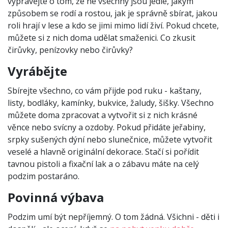
vyprávějte o tom, že ne všechny jsou jedlé, jakým
způsobem se rodí a rostou, jak je správně sbírat, jakou
roli hrají v lese a kdo se jimi mimo lidí živí. Pokud chcete,
můžete si z nich doma udělat smaženici. Co zkusit
čirůvky, penízovky nebo čirůvky?
Vyrábějte
Sbírejte všechno, co vám přijde pod ruku - kaštany,
listy, bodláky, kamínky, bukvice, žaludy, šišky. Všechno
můžete doma zpracovat a vytvořit si z nich krásné
věnce nebo svícny a ozdoby. Pokud přidáte jeřabiny,
srpky sušených dýní nebo slunečnice, můžete vytvořit
veselé a hlavně originální dekorace. Stačí si pořídit
tavnou pistoli a fixační lak a o zábavu máte na celý
podzim postaráno.
Povinná výbava
Podzim umí být nepříjemný. O tom žádná. Všichni - děti i