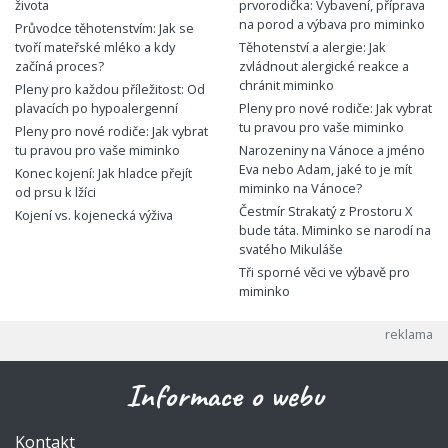
života
prvorodička: Vybavení, příprava
na porod a výbava pro miminko
Průvodce těhotenstvím: Jak se
tvoří mateřské mléko a kdy
Těhotenství a alergie: Jak
začíná proces?
zvládnout alergické reakce a
chránit miminko
Pleny pro každou příležitost: Od
plavacích po hypoalergenní
Pleny pro nové rodiče: Jak vybrat
tu pravou pro vaše miminko
Pleny pro nové rodiče: Jak vybrat
tu pravou pro vaše miminko
Narozeniny na Vánoce a jméno
Eva nebo Adam, jaké to je mít
Konec kojení: Jak hladce přejít
miminko na Vánoce?
od prsu k lžíci
Čestmír Strakatý z Prostoru X
Kojení vs. kojenecká výživa
bude táta. Miminko se narodí na
svatého Mikuláše
Tři sporné věci ve výbavě pro
miminko
Informace o webu
Kontakt