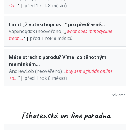
<a…
“
|
před 1 rok 8 měsíců
Limit „životaschopnosti" pro předčasně…
yapxneqddx (neověřeno)
:
„
what does minocycline
treat …
“
|
před 1 rok 8 měsíců
Máte strach z porodu? Víme, co těhotným
maminkám…
AndrewLob (neověřeno)
:
„
buy semaglutide online
<a…
“
|
před 1 rok 8 měsíců
Těhotenská on-line poradna