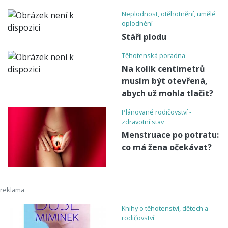
Neplodnost, otěhotnění, umělé
oplodnění
Stáří plodu
Těhotenská poradna
Na kolik centimetrů
musím být otevřená,
abych už mohla tlačit?
Plánované rodičovství -
zdravotní stav
Menstruace po potratu:
co má žena očekávat?
Knihy o těhotenství, dětech a
rodičovství