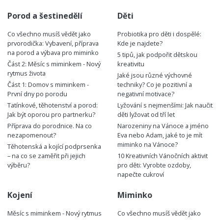
Porod a šestinedělí
Děti
Co všechno musíš vědět jako
Probiotika pro děti i dospělé:
prvorodička: Vybavení, příprava
Kde je najdete?
na porod a výbava pro miminko
5 tipů, jak podpořit dětskou
Část 2: Měsíc s miminkem - Nový
kreativitu
rytmus života
Jaké jsou různé výchovné
Část 1: Domov s miminkem -
techniky? Co je pozitivní a
První dny po porodu
negativní motivace?
Tatínkové, těhotenství a porod:
Lyžování s nejmenšími: Jak naučit
Jak být oporou pro partnerku?
děti lyžovat od tří let
Příprava do porodnice. Na co
Narozeniny na Vánoce a jméno
nezapomenout?
Eva nebo Adam, jaké to je mít
miminko na Vánoce?
Těhotenská a kojící podprsenka
– na co se zaměřit při jejich
10 Kreativních Vánočních aktivit
výběru?
pro děti: Vyrobte ozdoby,
napečte cukroví
Kojení
Miminko
Měsíc s miminkem - Nový rytmus
Co všechno musíš vědět jako