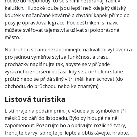
rodiče do nepohody, co se s nimi nezdráhají řádit v
kalužích. Hluboké louže jsou lepší než kdejaký dětský
koutek v načančané kavárně a chytání kapek přímo do
pusy je opravdová legrace. Pod deštníkem si navíc
můžete svěřovat tajemství a užívat si poloprázdné
město.
Na druhou stranu nezapomínejte na kvalitní vybavení a
pro jednou vyměňte styl za funkčnost a trasu
procházky naplánujte tak, abyste se v případě
výrazného zhoršení počasí, kdy se z mrholení stane
průtrž nebo se přidá silný vítr, měli kam schovat (do
obchodu, do průchodu nebo ke známým).
Listová turistika
Listí hraje na podzim prim. Je všude a je symbolem tří
měsíců od září do listopadu. Bylo by hloupé na něj
zapomenout. Pozorujte ho a obdivujte rozličné tvary,
trénujte barvy, sbírejte je, lepte a obtiskávejte, hrabte,