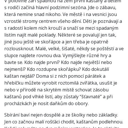
V polovině září spadnou na zem první kaštany a dětem
s rodiči začíná hlavní podzimní sezóna. Jde o zábavu,
která nemine snad nikoho. Ve městě i na vesnici jsou
vzrostlé stromy centrem všeho dění. Děti je poznávají a
s radostí kolem nich krouží a snaží se mezi spadaným
listím najít malé poklady. Některé se povalují jen tak,
jiné jsou ještě ve skořápce a jen třeba je opatrně
rozlousknout. Malé, velké, šišaté, někdy se poštěstí a ve
slupce najdete rovnou dva. Vymýšlejte různé hry a
bavte se. Kdo najde první? Kdo najde největší nebo
nejmenší? Kdo rozdupne skořápku? Kdo dokutálí
kaštan nejdál? Doma si z nich pomocí párátek a
hřebíčku můžete vyrobit roztomilá zvířátka, usušit je
nebo v přírodě na skrytém místě schovat zásobu
kaštanů pod vlhké listí, aby zůstaly “šťavnaté” a při
procházkách je nosit daňkům do obory.
Sbírání baví nejen dospělé a ze školky nebo základky.
Jen co začnou malí rošťáci chodit, kaštanům podlehnou.