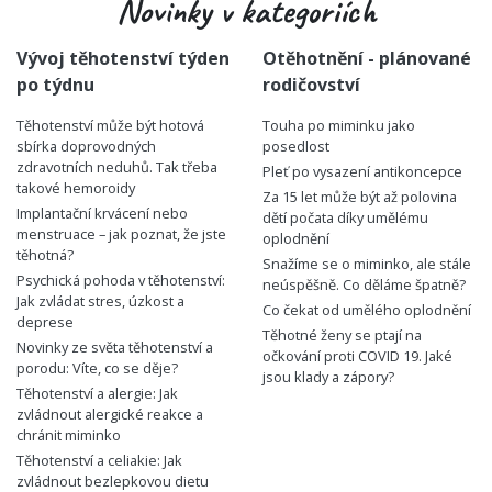
Novinky v kategoriích
Vývoj těhotenství týden
Otěhotnění - plánované
po týdnu
rodičovství
Těhotenství může být hotová
Touha po miminku jako
sbírka doprovodných
posedlost
zdravotních neduhů. Tak třeba
Pleť po vysazení antikoncepce
takové hemoroidy
Za 15 let může být až polovina
Implantační krvácení nebo
dětí počata díky umělému
menstruace – jak poznat, že jste
oplodnění
těhotná?
Snažíme se o miminko, ale stále
Psychická pohoda v těhotenství:
neúspěšně. Co děláme špatně?
Jak zvládat stres, úzkost a
Co čekat od umělého oplodnění
deprese
Těhotné ženy se ptají na
Novinky ze světa těhotenství a
očkování proti COVID 19. Jaké
porodu: Víte, co se děje?
jsou klady a zápory?
Těhotenství a alergie: Jak
zvládnout alergické reakce a
chránit miminko
Těhotenství a celiakie: Jak
zvládnout bezlepkovou dietu