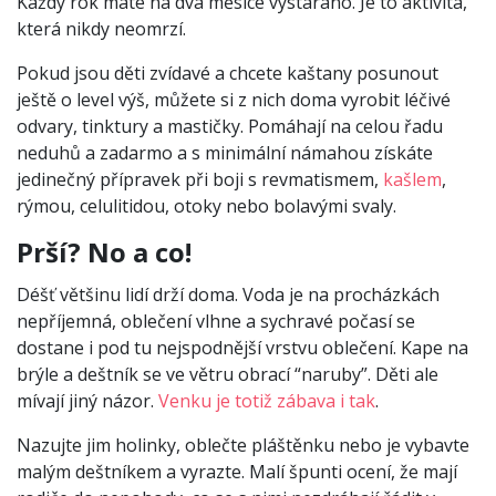
Každý rok máte na dva měsíce vystaráno. Je to aktivita,
která nikdy neomrzí.
Pokud jsou děti zvídavé a chcete kaštany posunout
ještě o level výš, můžete si z nich doma vyrobit léčivé
odvary, tinktury a mastičky. Pomáhají na celou řadu
neduhů a zadarmo a s minimální námahou získáte
jedinečný přípravek při boji s revmatismem,
kašlem
,
rýmou, celulitidou, otoky nebo bolavými svaly.
Prší? No a co!
Déšť většinu lidí drží doma. Voda je na procházkách
nepříjemná, oblečení vlhne a sychravé počasí se
dostane i pod tu nejspodnější vrstvu oblečení. Kape na
brýle a deštník se ve větru obrací “naruby”. Děti ale
mívají jiný názor.
Venku je totiž zábava i tak
.
Nazujte jim holinky, oblečte pláštěnku nebo je vybavte
malým deštníkem a vyrazte. Malí špunti ocení, že mají