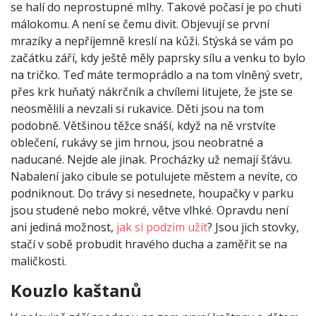
se halí do neprostupné mlhy. Takové počasí je po chuti
málokomu. A není se čemu divit. Objevují se první
mrazíky a nepříjemně kreslí na kůži. Stýská se vám po
začátku září, kdy ještě měly paprsky sílu a venku to bylo
na tričko. Teď máte termoprádlo a na tom vlněný svetr,
přes krk huňatý nákrčník a chvílemi litujete, že jste se
neosmělili a nevzali si rukavice. Děti jsou na tom
podobně. Většinou těžce snáší, když na ně vrstvíte
oblečení, rukávy se jim hrnou, jsou neobratné a
naducané. Nejde ale jinak. Procházky už nemají šťávu.
Nabalení jako cibule se potulujete městem a nevíte, co
podniknout. Do trávy si nesednete, houpačky v parku
jsou studené nebo mokré, větve vlhké. Opravdu není
ani jediná možnost,
jak si podzim užít
? Jsou jich stovky,
stačí v sobě probudit hravého ducha a zaměřit se na
maličkosti.
Kouzlo kaštanů