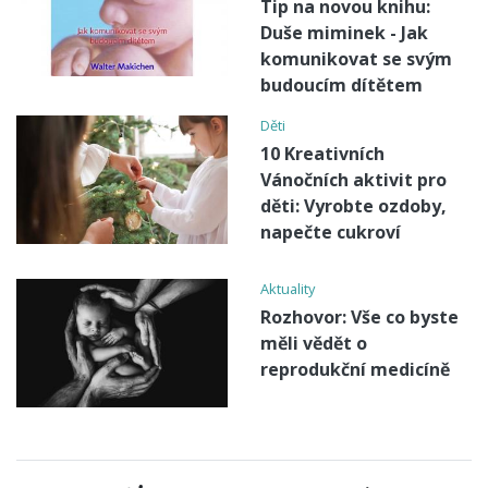
Tip na novou knihu:
Duše miminek - Jak
komunikovat se svým
budoucím dítětem
Děti
10 Kreativních
Vánočních aktivit pro
děti: Vyrobte ozdoby,
napečte cukroví
Aktuality
Rozhovor: Vše co byste
měli vědět o
reprodukční medicíně