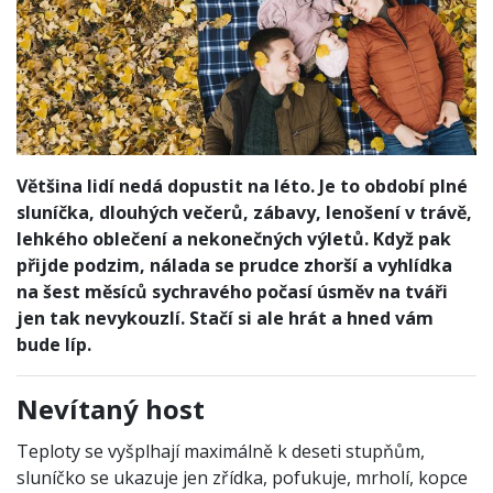
Většina lidí nedá dopustit na léto. Je to období plné
sluníčka, dlouhých večerů, zábavy, lenošení v trávě,
lehkého oblečení a nekonečných výletů. Když pak
přijde podzim, nálada se prudce zhorší a vyhlídka
na šest měsíců sychravého počasí úsměv na tváři
jen tak nevykouzlí. Stačí si ale hrát a hned vám
bude líp.
Nevítaný host
Teploty se vyšplhají maximálně k deseti stupňům,
sluníčko se ukazuje jen zřídka, pofukuje, mrholí, kopce