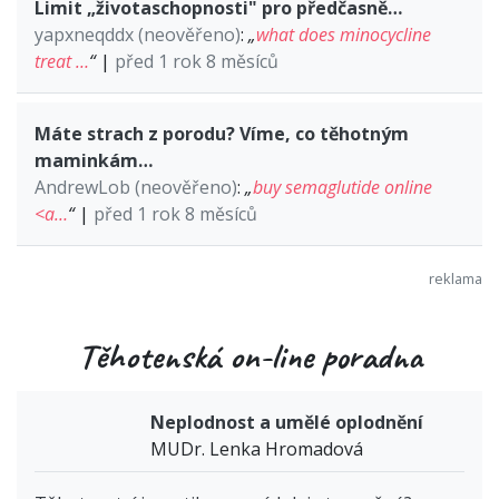
Limit „životaschopnosti" pro předčasně…
yapxneqddx (neověřeno)
:
„
what does minocycline
treat …
“
|
před 1 rok 8 měsíců
Máte strach z porodu? Víme, co těhotným
maminkám…
AndrewLob (neověřeno)
:
„
buy semaglutide online
<a…
“
|
před 1 rok 8 měsíců
Těhotenská on-line poradna
Neplodnost a umělé oplodnění
MUDr. Lenka Hromadová