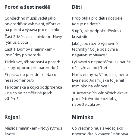
Porod a šestinedělí
Děti
Co všechno musíš vědět jako
Probiotika pro děti i dospělé:
prvorodička: Vybavení, příprava
Kde je najdete?
na porod a výbava pro miminko
5 tipů, jak podpořit dětskou
Část 2: Měsíc s miminkem - Nový
kreativitu
rytmus života
Jaké jsou různé výchovné
Část 1: Domov s miminkem -
techniky? Co je pozitivní a
První dny po porodu
negativní motivace?
Tatínkové, těhotenství a porod:
Lyžování s nejmenšími: Jak naučit
Jak být oporou pro partnerku?
děti lyžovat od tří let
Příprava do porodnice. Na co
Narozeniny na Vánoce a jméno
nezapomenout?
Eva nebo Adam, jaké to je mít
miminko na Vánoce?
Těhotenská a kojící podprsenka
– na co se zaměřit při jejich
10 Kreativních Vánočních aktivit
výběru?
pro děti: Vyrobte ozdoby,
napečte cukroví
Kojení
Miminko
Měsíc s miminkem - Nový rytmus
Co všechno musíš vědět jako
života
prvorodička: Vybavení, příprava