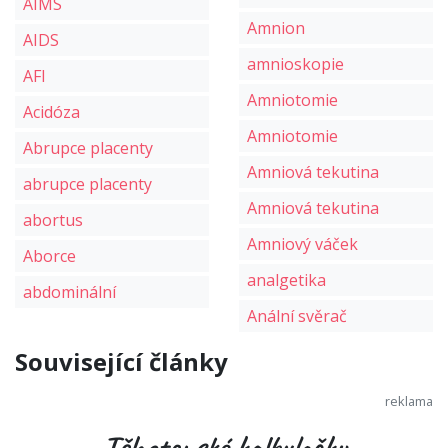
AIMS
Amnion
AIDS
amnioskopie
AFI
Amniotomie
Acidóza
Amniotomie
Abrupce placenty
Amniová tekutina
abrupce placenty
Amniová tekutina
abortus
Amniový váček
Aborce
analgetika
abdominální
Anální svěrač
Související články
Těhotenské kalkulačky