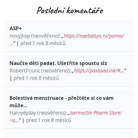
Poslední komentáře
ASP+
novyjtop (neověřeno)
:
„
https://naebalsya.ru/porno/
…
“
|
před 1 rok 8 měsíců
Naučte děti padat. Ušetříte spoustu slz
RobertPounc (neověřeno)
:
„
https://paxlovid.ink/#…
“
|
před 1 rok 8 měsíců
Bolestivá menstruace - přečtěte si co vám
může…
Harrydyday (neověřeno)
:
„
Ivermectin Pharm Store:
<a…
“
|
před 1 rok 8 měsíců