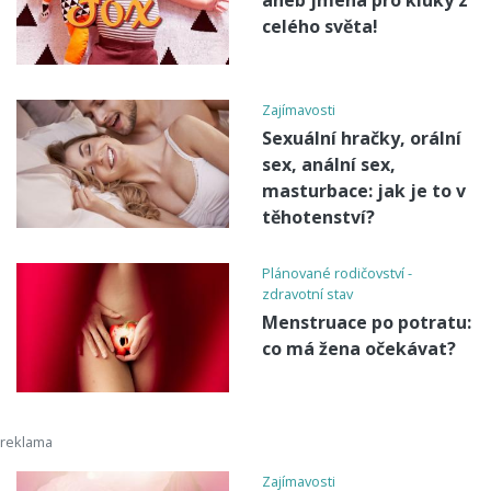
aneb jména pro kluky z
celého světa!
Zajímavosti
Sexuální hračky, orální
sex, anální sex,
masturbace: jak je to v
těhotenství?
Plánované rodičovství -
zdravotní stav
Menstruace po potratu:
co má žena očekávat?
Zajímavosti