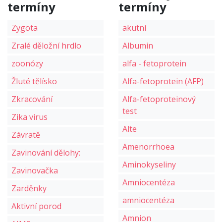
termíny
termíny
Zygota
akutní
Zralé děložní hrdlo
Albumin
zoonózy
alfa - fetoprotein
Žluté tělísko
Alfa-fetoprotein (AFP)
Zkracování
Alfa-fetoproteinový
test
Zika virus
Alte
Závratě
Amenorrhoea
Zavinování dělohy:
Aminokyseliny
Zavinovačka
Amniocentéza
Zarděnky
amniocentéza
Aktivní porod
Amnion