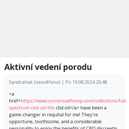
Aktivní vedení porodu
SandraHak (neověřeno) | Po 19.08.2024 20:48
<a
href=
https://www.cornbreadhemp.com/collections/full-
spectrum-cbd-oil>thc
cbd oil</a> have been a
game-changer in requital for me! They're
opportune, toothsome, and a considerable
personality to enjoy the benefits of CBD discreetly.