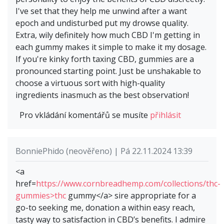
I've set that they help me unwind after a want
epoch and undisturbed put my drowse quality.
Extra, wily definitely how much CBD I'm getting in
each gummy makes it simple to make it my dosage.
If you're kinky forth taxing CBD, gummies are a
pronounced starting point. Just be unshakable to
choose a virtuous sort with high-quality
ingredients inasmuch as the best observation!
Pro vkládání komentářů se musíte
přihlásit
BonniePhido (neověřeno) | Pá 22.11.2024 13:39
<a
href=
https://www.cornbreadhemp.com/collections/thc-
gummies>thc
gummy</a> sire appropriate for a
go-to seeking me, donation a within easy reach,
tasty way to satisfaction in CBD’s benefits. I admire