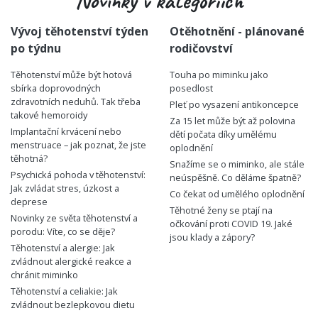
Novinky v kategoriích
Vývoj těhotenství týden
Otěhotnění - plánované
po týdnu
rodičovství
Těhotenství může být hotová
Touha po miminku jako
sbírka doprovodných
posedlost
zdravotních neduhů. Tak třeba
Pleť po vysazení antikoncepce
takové hemoroidy
Za 15 let může být až polovina
Implantační krvácení nebo
dětí počata díky umělému
menstruace – jak poznat, že jste
oplodnění
těhotná?
Snažíme se o miminko, ale stále
Psychická pohoda v těhotenství:
neúspěšně. Co děláme špatně?
Jak zvládat stres, úzkost a
Co čekat od umělého oplodnění
deprese
Těhotné ženy se ptají na
Novinky ze světa těhotenství a
očkování proti COVID 19. Jaké
porodu: Víte, co se děje?
jsou klady a zápory?
Těhotenství a alergie: Jak
zvládnout alergické reakce a
chránit miminko
Těhotenství a celiakie: Jak
zvládnout bezlepkovou dietu