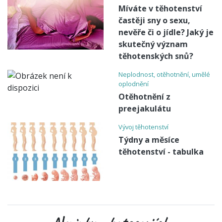
Míváte v těhotenství
častěji sny o sexu,
nevěře či o jídle? Jaký je
skutečný význam
těhotenských snů?
Neplodnost, otěhotnění, umělé
oplodnění
Otěhotnění z
preejakulátu
Vývoj těhotenství
Týdny a měsíce
těhotenství - tabulka