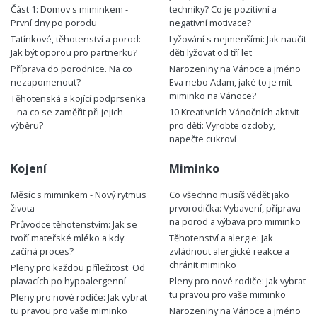
Část 1: Domov s miminkem -
techniky? Co je pozitivní a
První dny po porodu
negativní motivace?
Tatínkové, těhotenství a porod:
Lyžování s nejmenšími: Jak naučit
Jak být oporou pro partnerku?
děti lyžovat od tří let
Příprava do porodnice. Na co
Narozeniny na Vánoce a jméno
nezapomenout?
Eva nebo Adam, jaké to je mít
miminko na Vánoce?
Těhotenská a kojící podprsenka
– na co se zaměřit při jejich
10 Kreativních Vánočních aktivit
výběru?
pro děti: Vyrobte ozdoby,
napečte cukroví
Kojení
Miminko
Měsíc s miminkem - Nový rytmus
Co všechno musíš vědět jako
života
prvorodička: Vybavení, příprava
na porod a výbava pro miminko
Průvodce těhotenstvím: Jak se
tvoří mateřské mléko a kdy
Těhotenství a alergie: Jak
začíná proces?
zvládnout alergické reakce a
chránit miminko
Pleny pro každou příležitost: Od
plavacích po hypoalergenní
Pleny pro nové rodiče: Jak vybrat
tu pravou pro vaše miminko
Pleny pro nové rodiče: Jak vybrat
tu pravou pro vaše miminko
Narozeniny na Vánoce a jméno