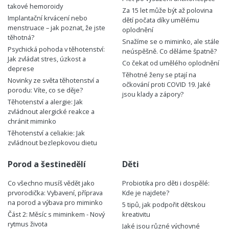
takové hemoroidy
Za 15 let může být až polovina
Implantační krvácení nebo
dětí počata díky umělému
menstruace – jak poznat, že jste
oplodnění
těhotná?
Snažíme se o miminko, ale stále
Psychická pohoda v těhotenství:
neúspěšně. Co děláme špatně?
Jak zvládat stres, úzkost a
Co čekat od umělého oplodnění
deprese
Těhotné ženy se ptají na
Novinky ze světa těhotenství a
očkování proti COVID 19. Jaké
porodu: Víte, co se děje?
jsou klady a zápory?
Těhotenství a alergie: Jak
zvládnout alergické reakce a
chránit miminko
Těhotenství a celiakie: Jak
zvládnout bezlepkovou dietu
Porod a šestinedělí
Děti
Co všechno musíš vědět jako
Probiotika pro děti i dospělé:
prvorodička: Vybavení, příprava
Kde je najdete?
na porod a výbava pro miminko
5 tipů, jak podpořit dětskou
Část 2: Měsíc s miminkem - Nový
kreativitu
rytmus života
Jaké jsou různé výchovné