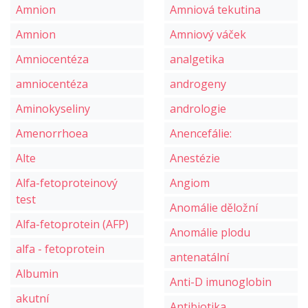
Amnion
Amniová tekutina
Amnion
Amniový váček
Amniocentéza
analgetika
amniocentéza
androgeny
Aminokyseliny
andrologie
Amenorrhoea
Anencefálie:
Alte
Anestézie
Alfa-fetoproteinový
Angiom
test
Anomálie děložní
Alfa-fetoprotein (AFP)
Anomálie plodu
alfa - fetoprotein
antenatální
Albumin
Anti-D imunoglobin
akutní
Antibiotika