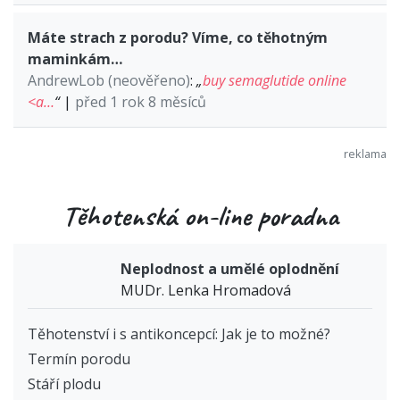
Máte strach z porodu? Víme, co těhotným
maminkám…
AndrewLob (neověřeno)
:
„
buy semaglutide online
<a…
“
|
před 1 rok 8 měsíců
Těhotenská on-line poradna
Neplodnost a umělé oplodnění
MUDr. Lenka Hromadová
Těhotenství i s antikoncepcí: Jak je to možné?
Termín porodu
Stáří plodu