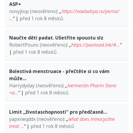
ASP+
novyjtop (neověřeno)
:
„
https://naebalsya.ru/porno/
…
“
|
před 1 rok 8 měsíců
Naučte děti padat. Ušetříte spoustu slz
RobertPounc (neověřeno)
:
„
https://paxlovid.ink/#…
“
|
před 1 rok 8 měsíců
Bolestivá menstruace - přečtěte si co vám
může…
Harrydyday (neověřeno)
:
„
Ivermectin Pharm Store:
<a…
“
|
před 1 rok 8 měsíců
Limit „životaschopnosti" pro předčasně…
yapxneqddx (neověřeno)
:
„
what does minocycline
treat …
“
|
před 1 rok 8 měsíců