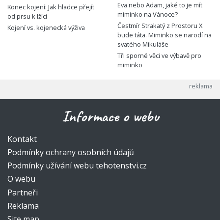
Eva nebo Adam, jaké to je mít
Konec kojení: Jak hladce přejít
miminko na Vánoce?
od prsu k lžíci
Čestmír Strakatý z Prostoru X
Kojení vs. kojenecká výživa
bude táta. Miminko se narodí na
svatého Mikuláše
Tři sporné věci ve výbavě pro
miminko
Informace o webu
Kontakt
Podmínky ochrany osobních údajů
Podmínky užívání webu tehotenstvi.cz
O webu
Partneři
Reklama
Site map