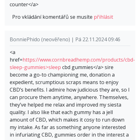
counter</a>
Pro vkládání komentářů se musíte
přihlásit
BonniePhido (neověřeno) | Pá 22.11.2024 09:46
<a
href=
https://www.cornbreadhemp.com/products/cbd-
sleep-gummies>sleep
cbd gummies</a> sire
become a go-to championing me, donation a
expedient, scrumptious scraps means to enjoy
CBD’s benefits. I admire how judicious they are, so I
can procure them anytime, anywhere. Themselves,
they’ve helped me relax and improved my siesta
quality. I also like that each gummy has a jell
amount of CBD, which makes it cosy to run down
my intake. As far as something anyone interested
in infuriating CBD, gummies order in the interest a