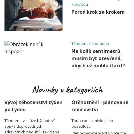
k porodu
Porod krok za krokem
Těhotenská poradna
Na kolik centimetrů
musím být otevřená,
abych už mohla tlačit?
Novinky v kategoriích
Vývoj těhotenství týden
Otěhotnění - plánované
po týdnu
rodičovství
Těhotenství může být hotová
Touha po miminku jako
sbírka doprovodných
posedlost
zdravotních neduhů. Tak třeba
Pleť po vysazení antikoncepce