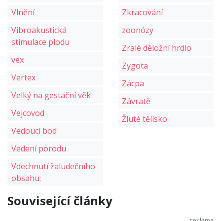
Vlnění
Zkracování
Vibroakustická
zoonózy
stimulace plodu
Zralé děložní hrdlo
vex
Zygota
Vertex
Zácpa
Velký na gestační věk
Závratě
Vejcovod
Žluté tělísko
Vedoucí bod
Vedení porodu
Vdechnutí žaludečního
obsahu:
Související články