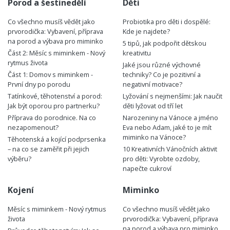
Porod a šestinedělí
Děti
Co všechno musíš vědět jako
Probiotika pro děti i dospělé:
prvorodička: Vybavení, příprava
Kde je najdete?
na porod a výbava pro miminko
5 tipů, jak podpořit dětskou
Část 2: Měsíc s miminkem - Nový
kreativitu
rytmus života
Jaké jsou různé výchovné
Část 1: Domov s miminkem -
techniky? Co je pozitivní a
První dny po porodu
negativní motivace?
Tatínkové, těhotenství a porod:
Lyžování s nejmenšími: Jak naučit
Jak být oporou pro partnerku?
děti lyžovat od tří let
Příprava do porodnice. Na co
Narozeniny na Vánoce a jméno
nezapomenout?
Eva nebo Adam, jaké to je mít
miminko na Vánoce?
Těhotenská a kojící podprsenka
– na co se zaměřit při jejich
10 Kreativních Vánočních aktivit
výběru?
pro děti: Vyrobte ozdoby,
napečte cukroví
Kojení
Miminko
Měsíc s miminkem - Nový rytmus
Co všechno musíš vědět jako
života
prvorodička: Vybavení, příprava
na porod a výbava pro miminko