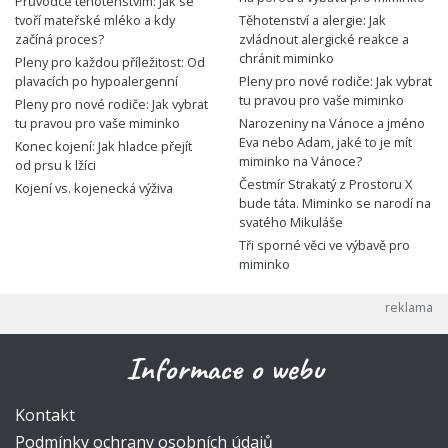
Průvodce těhotenstvím: Jak se
tvoří mateřské mléko a kdy
Těhotenství a alergie: Jak
začíná proces?
zvládnout alergické reakce a
chránit miminko
Pleny pro každou příležitost: Od
plavacích po hypoalergenní
Pleny pro nové rodiče: Jak vybrat
tu pravou pro vaše miminko
Pleny pro nové rodiče: Jak vybrat
tu pravou pro vaše miminko
Narozeniny na Vánoce a jméno
Eva nebo Adam, jaké to je mít
Konec kojení: Jak hladce přejít
miminko na Vánoce?
od prsu k lžíci
Čestmír Strakatý z Prostoru X
Kojení vs. kojenecká výživa
bude táta. Miminko se narodí na
svatého Mikuláše
Tři sporné věci ve výbavě pro
miminko
Informace o webu
Kontakt
Podmínky ochrany osobních údajů