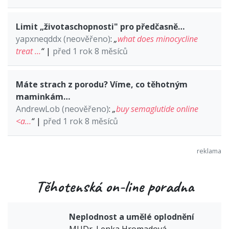
Limit „životaschopnosti" pro předčasně…
yapxneqddx (neověřeno)
:
„
what does minocycline
treat …
“
|
před 1 rok 8 měsíců
Máte strach z porodu? Víme, co těhotným
maminkám…
AndrewLob (neověřeno)
:
„
buy semaglutide online
<a…
“
|
před 1 rok 8 měsíců
Těhotenská on-line poradna
Neplodnost a umělé oplodnění
MUDr. Lenka Hromadová