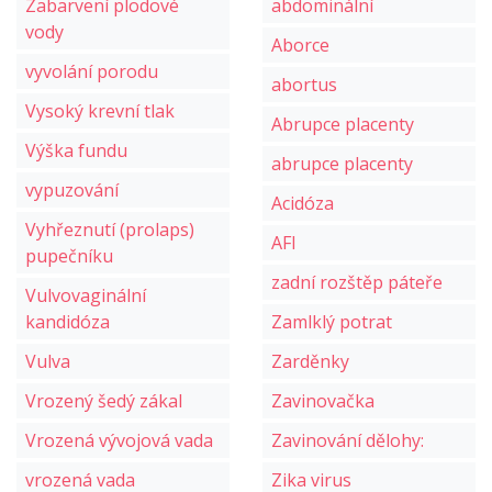
Zabarvení plodové
abdominální
vody
Aborce
vyvolání porodu
abortus
Vysoký krevní tlak
Abrupce placenty
Výška fundu
abrupce placenty
vypuzování
Acidóza
Vyhřeznutí (prolaps)
AFI
pupečníku
zadní rozštěp páteře
Vulvovaginální
kandidóza
Zamlklý potrat
Vulva
Zarděnky
Vrozený šedý zákal
Zavinovačka
Vrozená vývojová vada
Zavinování dělohy:
vrozená vada
Zika virus