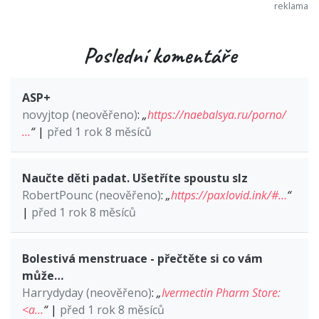
Poslední komentáře
ASP+
novyjtop (neověřeno)
:
„
https://naebalsya.ru/porno/
…
“
|
před 1 rok 8 měsíců
Naučte děti padat. Ušetříte spoustu slz
RobertPounc (neověřeno)
:
„
https://paxlovid.ink/#…
“
|
před 1 rok 8 měsíců
Bolestivá menstruace - přečtěte si co vám
může…
Harrydyday (neověřeno)
:
„
Ivermectin Pharm Store:
<a…
“
|
před 1 rok 8 měsíců