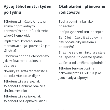
Vývoj těhotenství týden
Otěhotnění - plánované
po týdnu
rodičovství
Těhotenství může být hotová
Touha po miminku jako
sbírka doprovodných
posedlost
zdravotních neduhů. Tak třeba
Pleť po vysazení antikoncepce
takové hemoroidy
Za 15 let může být až polovina
Implantační krvácení nebo
dětí počata díky umělému
menstruace – jak poznat, že jste
oplodnění
těhotná?
Snažíme se o miminko, ale stále
Psychická pohoda v těhotenství:
neúspěšně. Co děláme špatně?
Jak zvládat stres, úzkost a
Co čekat od umělého oplodnění
deprese
Těhotné ženy se ptají na
Novinky ze světa těhotenství a
očkování proti COVID 19. Jaké
porodu: Víte, co se děje?
jsou klady a zápory?
Těhotenství a alergie: Jak
zvládnout alergické reakce a
chránit miminko
Těhotenství a celiakie: Jak
zvládnout bezlepkovou dietu