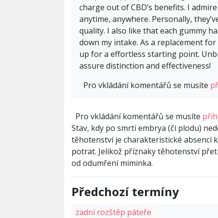
charge out of CBD’s benefits. I admire
anytime, anywhere. Personally, they’
quality. I also like that each gummy h
down my intake. As a replacement for
up for a effortless starting point. Unb
assure distinction and effectiveness!
Pro vkládání komentářů se musíte
př
Pro vkládání komentářů se musíte
přih
Stav, kdy po smrti embrya (či plodu) ne
těhotenství je charakteristické absencí 
potrat. Jelikož příznaky těhotenství pře
od odumření miminka.
Předchozí termíny
zadní rozštěp páteře