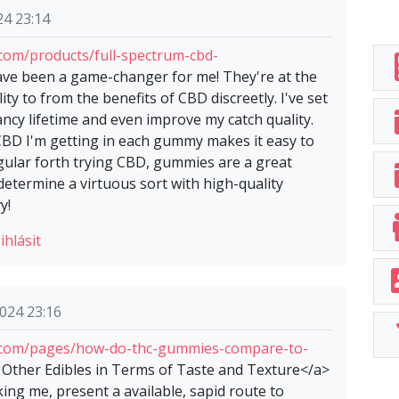
24 23:14
om/products/full-spectrum-cbd-
e been a game-changer for me! They're at the
ty to from the benefits of CBD discreetly. I've set
ncy lifetime and even improve my catch quality.
BD I'm getting in each gummy makes it easy to
egular forth trying CBD, gummies are a great
 determine a virtuous sort with high-quality
y!
ihlásit
024 23:16
.com/pages/how-do-thc-gummies-compare-to-
her Edibles in Terms of Taste and Texture</a>
ing me, present a available, sapid route to