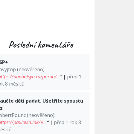
Poslední komentáře
SP+
ovyjtop (neověřeno)
:
https://naebalsya.ru/porno/…
“
|
před 1
ok 8 měsíců
aučte děti padat. Ušetříte spoustu
lz
obertPounc (neověřeno)
:
https://paxlovid.ink/#…
“
|
před 1 rok 8
ěsíců