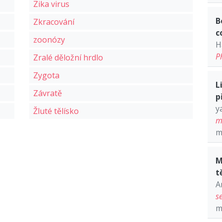
Zika virus
B
Zkracování
c
zoonózy
H
P
Zralé děložní hrdlo
Zygota
L
Závratě
p
y
Žluté tělísko
m
m
M
t
A
s
m