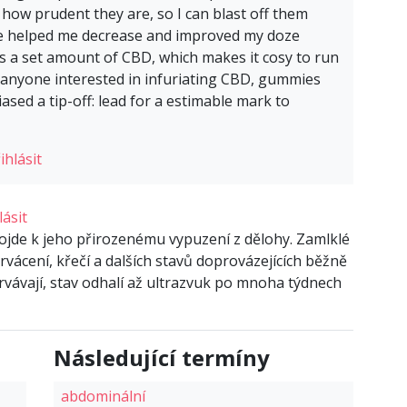
 how prudent they are, so I can blast off them
ve helped me decrease and improved my doze
as a set amount of CBD, which makes it cosy to run
 anyone interested in infuriating CBD, gummies
iased a tip-off: lead for a estimable mark to
ihlásit
lásit
dojde k jeho přirozenému vypuzení z dělohy. Zamlklé
krvácení, křečí a dalších stavů doprovázejících běžně
trvávají, stav odhalí až ultrazvuk po mnoha týdnech
Následující termíny
abdominální