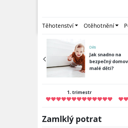
Těhotenství
Otěhotnění
P
avosti
Děti
lé oplodnění krok
Jak snadno na
krokem s IVF
bezpečný domov
cialistkou
malé děti?
1. trimestr
Zamlklý potrat