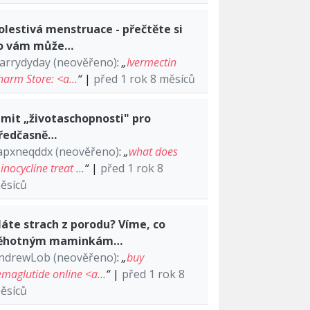
olestivá menstruace - přečtěte si
o vám může…
arrydyday (neověřeno)
:
„
Ivermectin
harm Store: <a…
“
|
před 1 rok 8 měsíců
imit „životaschopnosti" pro
ředčasně…
apxneqddx (neověřeno)
:
„
what does
inocycline treat …
“
|
před 1 rok 8
ěsíců
áte strach z porodu? Víme, co
ěhotným maminkám…
ndrewLob (neověřeno)
:
„
buy
emaglutide online <a…
“
|
před 1 rok 8
ěsíců