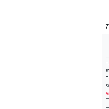
T
T
m
T
S
V