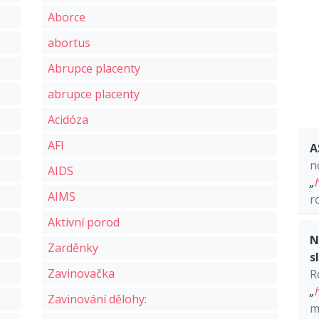
Aborce
abortus
Abrupce placenty
abrupce placenty
Acidóza
AFI
A
n
AIDS
„
AIMS
r
Aktivní porod
N
Zarděnky
s
Zavinovačka
R
„
Zavinování dělohy:
m