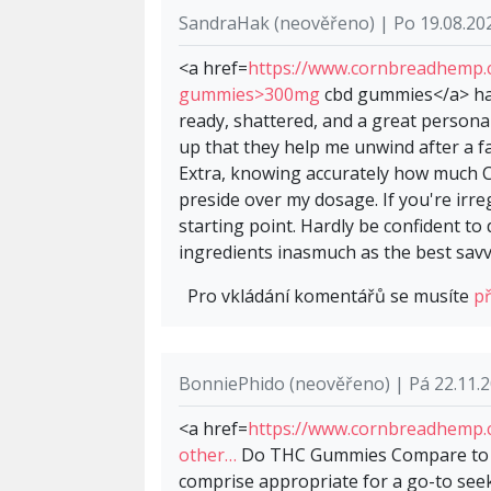
SandraHak (neověřeno) | Po 19.08.20
<a href=
https://www.cornbreadhemp.c
gummies>300mg
cbd gummies</a> hav
ready, shattered, and a great personali
up that they help me unwind after a fa
Extra, knowing accurately how much C
preside over my dosage. If you're irr
starting point. Hardly be confident to
ingredients inasmuch as the best savv
Pro vkládání komentářů se musíte
př
BonniePhido (neověřeno) | Pá 22.11.2
<a href=
https://www.cornbreadhemp
other…
Do THC Gummies Compare to Ot
comprise appropriate for a go-to seek