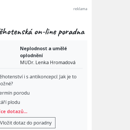
ěhotenská on-line poradna
Neplodnost a umělé
oplodnění
MUDr. Lenka Hromadová
ěhotenství i s antikoncepcí: Jak je to
ožné?
ermín porodu
táří plodu
íce dotazů...
Vložit dotaz do poradny