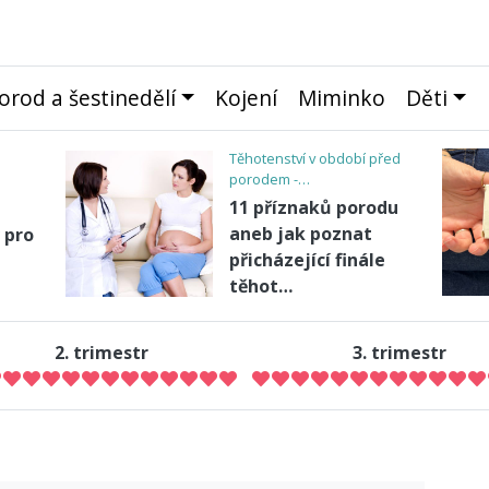
orod a šestinedělí
Kojení
Miminko
Děti
Těhotenství v období před
porodem -…
11 příznaků porodu
aneb jak poznat
 pro
přicházející finále
těhot…
2. trimestr
3. trimestr